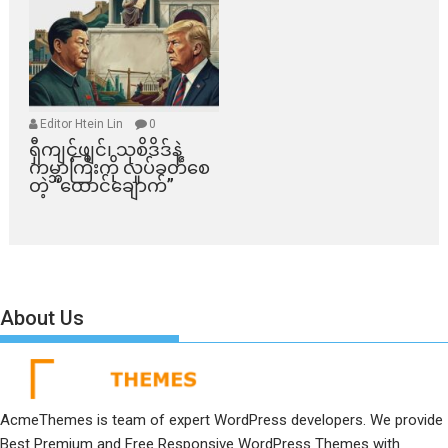
Editor Htein Lin
0
ရှီကျင့်ဖျင်၊ သုစိဒိဒ်နဲ့
ကမ္ဘာကြီးကို လှုပ်ခတ်စေ
တဲ့ “ထောင်ချောက်”
About Us
AcmeThemes is team of expert WordPress developers. We provide
Best Premium and Free Responsive WordPress Themes with