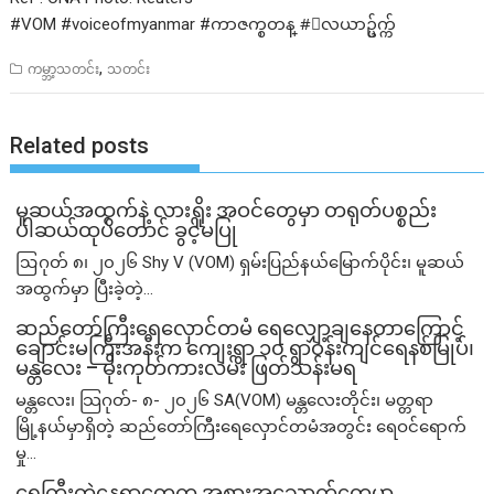
#VOM #voiceofmyanmar #ကာဇက္စတန္ #ေလယာဥ္ပ်က္က်
,
ကမ္ဘာ့သတင်း
သတင်း
Related posts
မူဆယ်အထွက်နဲ့ လားရှိုး အဝင်တွေမှာ တရုတ်ပစ္စည်း
ပါဆယ်ထုပ်တောင် ခွင့်မပြု
ဩဂုတ် ၈၊ ၂၀၂၆ Shy V (VOM) ရှမ်းပြည်နယ်မြောက်ပိုင်း၊ မူဆယ်
အထွက်မှာ ပြီးခဲ့တဲ့...
ဆည်တော်ကြီးရေလှောင်တမံ ရေလျှော့ချနေတာကြောင့်
ချောင်းမကြီးအနီးက ကျေးရွာ ၁၀ ရွာဝန်းကျင်ရေနစ်မြုပ်၊
မန္တလေး – မိုးကုတ်ကားလမ်း ဖြတ်သန်းမရ
မန္တလေး၊ သြဂုတ်- ၈- ၂၀၂၆ SA(VOM) မန္တလေးတိုင်း၊ မတ္တရာ
မြို့နယ်မှာရှိတဲ့ ဆည်တော်ကြီးရေလှောင်တမံအတွင်း ရေဝင်ရောက်
မှု...
ရေကြီးတဲ့​နေရာ​တွေက အစားအသောက်တွေမှာ