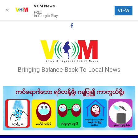
VOM News
✕
VIEW
FREE
In Google Play
Skip
to
content
Bringing Balance Back To Local News