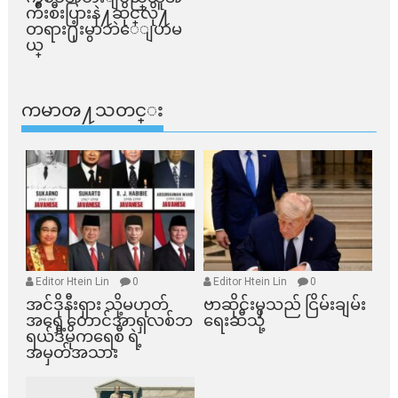
က်ိဳးစီးပြားနဲ႔ဆိုင္​လို႔
တရား႐ုံးမွာဘဲေျပာမ
ယ္​
ကမာၻ႔သတင္း
Editor Htein Lin
0
Editor Htein Lin
0
အင်ဒိုနီးရှား သို့မဟုတ်
ဗာဆိုင်းမှသည် ငြိမ်းချမ်း
အရှေ့တောင်အာရှလစ်ဘ
ရေးဆီသို့
ရယ်ဒီမိုကရေစီ ရဲ့
အမှတ်အသား