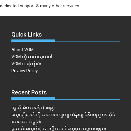
dedicated support & many other services.
Quick Links
About VOM
VOM ကို ဆက်သွယ်ပါ
VOM အကြောင်း
Privacy Policy
Recent Posts
သူတို့အိမ် အခန်း (၁၈၉)
သွေးချိုဓာတ်ကို သဘာဝကျကျ ထိန်းချုပ်နိုင်မည့် နေထိုင်
စားသောက်မှုပုံစံ
မူဆယ်အထွက်နဲ့ လားရှိုး အဝင်တွေမှာ တရုတ်ပစ္စည်း