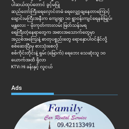
ပါဆယ်ထုပ်တောင် ခွင့်မပြု
ဆည်တော်ကြီးရေလှောင်တမံ ရေလျှော့ချနေတာကြောင့်
ချောင်းမကြီးအနီးက ကျေးရွာ ၁၀ ရွာဝန်းကျင်ရေနစ်မြုပ်၊
မန္တလေး – မိုးကုတ်ကားလမ်း ဖြတ်သန်းမရ
ရေကြီးတဲ့​နေရာ​တွေက အစားအသောက်တွေမှာ
အညစ်အကြေးနဲ့ ဓာတုပစ္စည်းတွေ ရောနှောပါဝင်နိုင်လို့
စစ်ဆေးပြီးမှ စားသုံးစေလို
စစ်ကိုင်းတိုင်းနဲ့ ရှမ်း (မြောက်) ရေဘေး သေဆုံးသူ ၁၀
ယောက်အထိ ရှိလာ
KTV၊ Hi ခန်းနှင့် လူငယ်
Ads