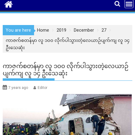
You are here
Home
2019
December
27
ကာဇက်စတန်မှာ လူ ၁၀၀ လိုက်ပါသွားတဲ့လေယာဉ်ပျက်ကျ လူ ၁၄
ဦးသေဆုံး
ကာဇက်စတန်မှာ လူ ၁၀၀ လိုက်ပါသွားတဲ့လေယာဉ်
ပျက်ကျ လူ ၁၄ ဦးသေဆုံး
7 years ago
Editor