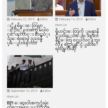
February 22, 2019
Editor
February 14, 2019
Editor
ႏို႔စိမ္းေတြမွာ
Htein Lin
ႏြားႏို႔တစက္မွ မပါဝ
ရိုဟင္ဂ်ာေတြကို ျမန္မာနို
င္ေၾကာင္း စားသံုး
င္ငံသားေပးေရး အျခား
သူေရးရာမွ ဒုညႊန္ခ်ဳ
နိုင္ငံေတြ ၀င္မပါသင္႔ဘူး
ပ္ေျပာၾကား
လို႔ စင္ကာပူနုိင္ငံျခားေ
ရး၀န္ၾကီးဆို
September 10, 2019
Editor
Htein Lin
BPI ​ေဆးဝါးစက္​႐ုံးမွဴး
ကိစၥအမ်ားျပည္​သူအ