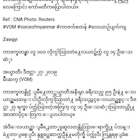
လေကြောင်း ကော်မတီကပြောပါတယ်။
Ref : CNA Photo: Reuters
#VOM #voiceofmyanmar #ကာဇက်စတန် #လေယာဉ်ပျက်ကျ
Zawgyi
ကာဇက္စတန္မွာ လူ ၁၀၀ လိုက္ပါသြားတဲ႔ေလယာဥ္ပ်က္က် လူ ၁၄ ဦးေသ
ဆံုး
အယ္မာတီ၊ ဒီဇင္ဘာ-၂၇-၂၀၁၉
မ်ိဳးဆက္ (VOM)
ကာဇက္စတန္နိုင္ငံ ျမိဳ႔ေတာ္အယ္မာတီအနီးမွာ ခရီးသည္ ၉၅ ဦးနဲ႔ ေလ
ယာဥ္အမႈထမ္း ငါးဦးလိုက္ပါသြားတဲ႔ ခရီးသည္တင္ေလယာဥ္တစ္စင္း ဒီဇ
င္ဘာ ၂၇ ရက္မွာ ပ်က္က်သြားတဲ့အတြက္ လူ ၁၄ ဦးေသဆံုးသြားတယ္လို႔
အာဏာပိုင္ေတြက ေျပာပါတယ္။
အဲဒီေလယာဥ္ဟာ ျမိဳ႕ေတာ္နူဆူလတန္ကိုသြားေရာက္ဖို႔ ပ်ံသန္း
ခဲ႔တာျဖစ္ျပီး နွစ္ထပ္အေဆာက္အဦနဲ႔မတိုက္မွီ ပ်က္က်ျပီး ကြန္ကရစ္ျခံစ