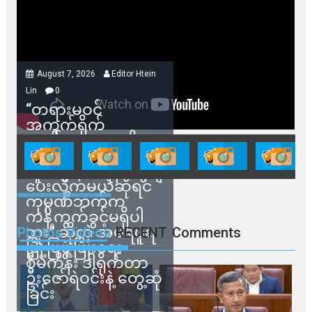
August 7, 2026
Editor Htein
Lin
0
“တရားမဝင်
အကွက်ရိုက်
ရောင်းချမှုတွေကို
သက်ဆိုင်ရာတာဝန်ရှိ
သူတွေက ဂရန်တွေချ
ပေးလိုက်မယ်ဆိုရင်
ကုမ္ပဏီဘက်က
ကန့်ကွက်ခွင့်မရှိပါ
ဘူး” ဆိုတဲ့ အမရပူရ
Photos Videos
RECENT
Comments
မြို့ပြဖွံ့ဖြိုးရေး
စီမံကိန်း ဒါရိုက်တာ
ဦးဇော်ရဲဝင်းနဲ့ တွေ့ဆုံ
ခြင်း