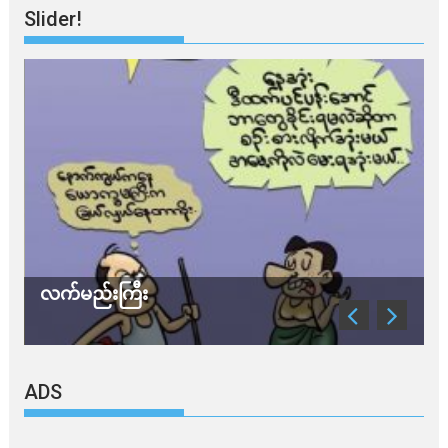
Slider!
လက်မည်းကြီး
သ
ADS