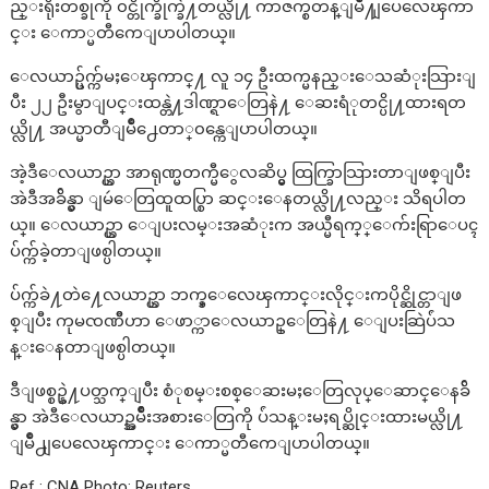
ည္းရိုးတစ္ခုကို ၀င္တိုက္ခိုက္ခဲ႔တယ္လို႔ ကာဇက္စတန္ျမိဳ႔ျပေလေၾကာ
င္း ေကာ္မတီကေျပာပါတယ္။
ေလယာဥ္ပ်က္က်မႈေၾကာင္႔ လူ ၁၄ ဦးထက္မနည္းေသဆံုးသြားျ
ပီး ၂၂ ဦးမွာျပင္းထန္တဲ႔ဒါဏ္ရာေတြနဲ႔ ေဆးရံုတင္ပို႔ထားရတ
ယ္လို႔ အယ္မာတီျမိဳ႕ေတာ္၀န္ကေျပာပါတယ္။
အဲ့ဒီေလယာဥ္ဟာ အာရုဏ္မတက္မီွေလဆိပ္မွ ထြက္ခြာသြားတာျဖစ္ျပီး
အဲဒီအခ်ိန္မွာ ျမဴေတြထူထပ္စြာ ဆင္းေနတယ္လို႔လည္း သိရပါတ
ယ္။ ေလယာဥ္ဟာ ေျပးလမ္းအဆံုးက အယ္မီရက္္ေက်းရြာေပၚ
ပ်က္က်ခဲ့တာျဖစ္ပါတယ္။
ပ်က္က်ခဲ႔တဲ႔ေလယာဥ္ဟာ ဘက္ခ္ေလေၾကာင္းလိုင္းကပိုင္ဆိုင္တာျဖ
စ္ျပီး ကုမၸဏိီဟာ ေဖာ္ကာေလယာဥ္ေတြနဲ႔ ေျပးဆြဲပ်ံသ
န္းေနတာျဖစ္ပါတယ္။
ဒီျဖစ္စဥ္နဲ႔ပတ္သက္ျပီး စံုစမ္းစစ္ေဆးမႈေတြလုပ္ေဆာင္ေနခ်ိ
န္မွာ အဲဒီေလယာဥ္အမ်ိဳးအစားေတြကို ပ်ံသန္းမႈရပ္ဆိုင္းထားမယ္လို႔
ျမိဳ႕ျပေလေၾကာင္း ေကာ္မတီကေျပာပါတယ္။
Ref : CNA Photo: Reuters