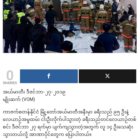
0
SHARES
အယ်မာတီ၊ ဒီဇင်ဘာ-၂၇-၂၀၁၉
မျိုးဆက် (VOM)
ကာဇက်စတန်နိုင်ငံ မြို့တော်အယ်မာတီအနီးမှာ ခရီးသည် ၉၅ ဦးနဲ့
လေယာဉ်အမှုထမ်း ငါးဦးလိုက်ပါသွားတဲ့ ခရီးသည်တင်လေယာဉ်တစ်
စင်း ဒီဇင်ဘာ ၂၇ ရက်မှာ ပျက်ကျသွားတဲ့အတွက် လူ ၁၄ ဦးသေဆုံး
သွားတယ်လို့ အာဏာပိုင်တွေက ပြောပါတယ်။