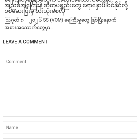
အညစ်အကြေးနဲ့ ဓာတုပစ္စည်းတွေ ရောနှောပါဝင်နိုင်လို့
စစ်ဆေးပြီးမှ စားသုံးစေလို
ဩဂုတ် ၈ – ၂၀၂၆ SS (VOM) ရေကြီးမှုတွေ ဖြစ်ပြီးနောက်
အစားအသောက်တွေမှာ...
LEAVE A COMMENT