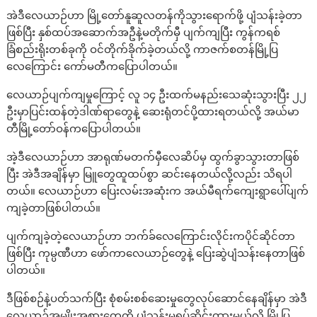
အဲဒီလေယာဉ်ဟာ မြို့တော်နူဆူလတန်ကိုသွားရောက်ဖို့ ပျံသန်းခဲ့တာ
ဖြစ်ပြီး နှစ်ထပ်အဆောက်အဦနဲ့မတိုက်မှီ ပျက်ကျပြီး ကွန်ကရစ်
ခြံစည်းရိုးတစ်ခုကို ဝင်တိုက်ခိုက်ခဲ့တယ်လို့ ကာဇက်စတန်မြို့ပြ
လေကြောင်း ကော်မတီကပြောပါတယ်။
လေယာဉ်ပျက်ကျမှုကြောင့် လူ ၁၄ ဦးထက်မနည်းသေဆုံးသွားပြီး ၂၂
ဦးမှာပြင်းထန်တဲ့ဒါဏ်ရာတွေနဲ့ ဆေးရုံတင်ပို့ထားရတယ်လို့ အယ်မာ
တီမြို့တော်ဝန်ကပြောပါတယ်။
အဲ့ဒီလေယာဉ်ဟာ အာရုဏ်မတက်မှီလေဆိပ်မှ ထွက်ခွာသွားတာဖြစ်
ပြီး အဲဒီအချိန်မှာ မြူတွေထူထပ်စွာ ဆင်းနေတယ်လို့လည်း သိရပါ
တယ်။ လေယာဉ်ဟာ ပြေးလမ်းအဆုံးက အယ်မီရက်ကျေးရွာပေါ်ပျက်
ကျခဲ့တာဖြစ်ပါတယ်။
ပျက်ကျခဲ့တဲ့လေယာဉ်ဟာ ဘက်ခ်လေကြောင်းလိုင်းကပိုင်ဆိုင်တာ
ဖြစ်ပြီး ကုမ္ပဏီဟာ ဖော်ကာလေယာဉ်တွေနဲ့ ပြေးဆွဲပျံသန်းနေတာဖြစ်
ပါတယ်။
ဒီဖြစ်စဉ်နဲ့ပတ်သက်ပြီး စုံစမ်းစစ်ဆေးမှုတွေလုပ်ဆောင်နေချိန်မှာ အဲဒီ
လေယာဉ်အမျိုးအစားတွေကို ပျံသန်းမှုရပ်ဆိုင်းထားမယ်လို့ မြို့ပြ