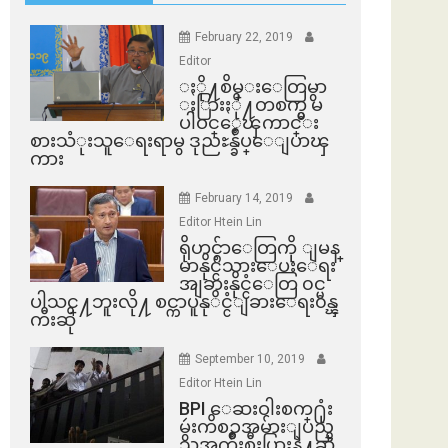
February 22, 2019
Editor
ႏို႔စိမ္းေတြမွာ
ႏြားႏို႔တစက္မွ မ
ပါဝင္ေၾကာင္း
စားသံုးသူေရးရာမွ ဒုညႊန္ခ်ဳပ္ေျပာၾ
ကား
February 14, 2019
Editor Htein Lin
ရိုဟင္ဂ်ာေတြကို ျမန္
မာနိုင္ငံသားေပးေရး
အျခားနိုင္ငံေတြ ၀င္မ
ပါသင္႔ဘူးလို႔ စင္ကာပူနုိင္ငံျခားေရး၀န္ၾ
ကီးဆို
September 10, 2019
Editor Htein Lin
BPI ​ေဆးဝါးစက္​႐ုံး
မွဴးကိစၥအမ်ားျပည္​
သူအက်ိဳးစီးပြားနဲ႔ဆို