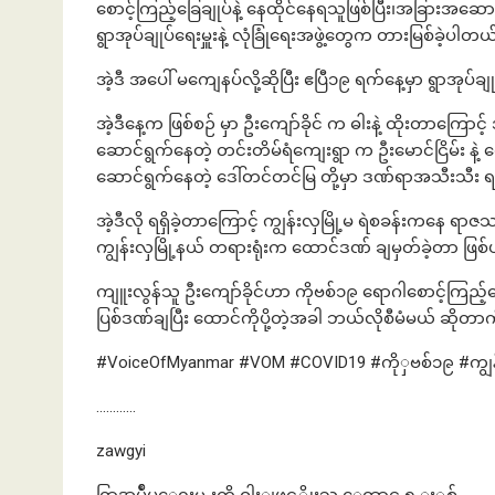
စောင့်ကြည့်ခြေချုပ်နဲ့ နေထိုင်နေရသူဖြစ်ပြီး၊အခြားအဆေ
ရွာအုပ်ချုပ်ရေးမှူးနဲ့ လုံခြုံရေးအဖွဲ့တွေက တားမြစ်ခဲ့ပါတယ
အဲ့ဒီ အပေါ် မကျေနပ်လို့ဆိုပြီး ဧပြီ၁၉ ရက်နေ့မှာ ရွာအုပ်ချ
အဲ့ဒီနေ့က ဖြစ်စဉ် မှာ ဦးကျော်ခိုင် က ဓါးနဲ့ ထိုးတာကြောင့် 
ဆောင်ရွက်နေတဲ့ တင်းတိမ်ရံကျေးရွာ က ဦးမောင်ငြိမ်း နဲ့ 
ဆောင်ရွက်နေတဲ့ ဒေါ်တင်တင်မြ တို့မှာ ဒဏ်ရာအသီးသီး ရရ
အဲ့ဒီလို ရရှိခဲ့တာကြောင့် ကျွန်းလှမြို့မ ရဲစခန်းကနေ ရာဇသတ
ကျွန်းလှမြို့နယ် တရားရုံးက ထောင်ဒဏ် ချမှတ်ခဲ့တာ ဖြစ
ကျူးလွန်သူ ဦးကျော်ခိုင်ဟာ ကိုဗစ်၁၉ ရောဂါစောင့်ကြည့်ခြေ
ပြစ်ဒဏ်ချပြီး ထောင်ကိုပို့တဲ့အခါ ဘယ်လိုစီမံမယ် ဆို
#VoiceOfMyanmar #VOM #COVID19 #ကိုှဗစ်၁၉ #ကျွန်းလှ
…………
zawgyi