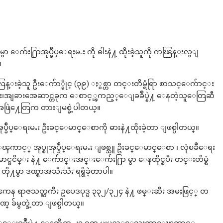
ာ ေက်း႐ြာအုပ္ခ်ဳပ္ေရးမႉး ကို ဓါးနဲ႔ ထိုးခဲ့သူကို ကၽြန္းလွျ
။
္းခဲ့သူ ဦးေက်ာ္ခိုင္ (၃၉) ႏွစ္ဟာ တင္းတိမ္ရံရြာ စာသင္ေက်ာင္း
ီး၊အျခားအေဆာင္တခုက ေစာင့္ၾကည့္ေျခခ်ဳပ္နဲ႔ ေနတဲ့သူေတြဆီ
ရးအဖြဲ႔ေတြက တားျမစ္ခဲ့ပါတယ္။
ပ္ခ်ဳပ္ေရးမႉး ဦးခင္ေမာင္ေစာကို ဓားနဲ႔ထိုးခဲ့တာ ျဖစ္ပါတယ္။
ၾကာင့္ အုပ္စုအုပ္ခ်ဳပ္ေရးမႉး ျဖစ္သူ ဦးခင္ေမာင္ေစာ ၊ လုံၿခဳံေရး
ၿငိမ္း နဲ႔ ေက်ာင္းအင္းေက်း႐ြာ မွာ ေနထိုင္ၿပီး တင္းတိမ္ရံ
ု႔မွာ ဒဏ္ရာအသီးသီး ရရွိခဲ့တာပါ။
းကေန ရာဇသတ္ႀကီး ဥပေဒပုဒ္မ ၃၃၂/၃၂၄ နဲ႔ ဖမ္းဆီး အမႈဖြင့္ တ
ဏ္ ခ်မွတ္ခဲ့တာ ျဖစ္ပါတယ္။