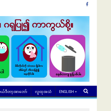
ယ်ဒီတာ့အာဘော်
လူထုအသံ
ENGLISH