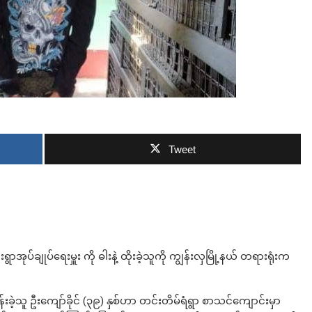
ဘာလျှော့မလဲ
Tweet
ွာအုပ်ချုပ်ရေးမှူး ကို ဓါးနဲ့ ထိုးခဲ့သူကို ကျွန်းလှမြို့နယ် တရားရုံးက
ခဲ့သူ ဦးကျော်ခိုင် (၃၉) နှစ်ဟာ တင်းတိမ်ရံရွာ စာသင်ကျောင်းမှာ