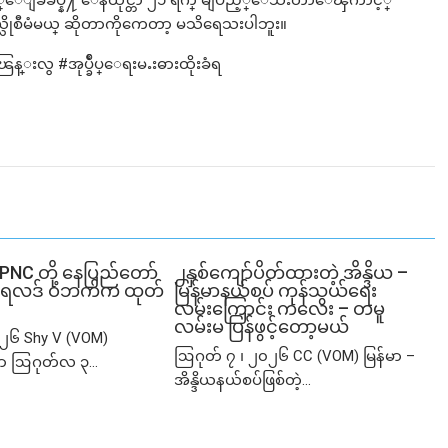
ၾကည့္ေျခခ်ဳပ္နဲ႔ ေနထိုင္တာ ၂၁ ရက္ မျပည့္ေသးတာေၾကာင့္
 ဘယ္လိုစီမံမယ္ ဆိုတာကိုကေတာ့ မသိရေသးပါဘူး။
းလွ #အုပ္ခ်ဳပ္ေရးမႉးဓားထိုးခံရ
SPNC တို့ နေပြည်တော်
၂နှစ်​ကျော်ပိတ်ထားတဲ့ အိန္ဒိယ –
ံမှု ရလဒ် ဝဘက်က ထုတ်
မြန်မာနယ်စပ် ကုန်သွယ်ရေး
လမ်းကြောင်း ကလေး – တမူ
လမ်းမ ပြန်ဖွင့်တော့မယ်
၂၆ Shy V (VOM)
ဩဂုတ် ၇ ၊ ၂၀၂၆ CC (VOM) မြန်မာ –
ာ ဩဂုတ်လ ၃...
အိန္ဒိယနယ်စပ်ဖြစ်တဲ့...