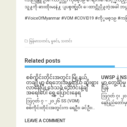
က်ဴးလြန္သူ ဦးေက်ာ္ခိုင္ဟာ ကိုဗစ္၁၉ ေရာဂါေစာင့္
သူ႔ကို ဓားထိုးမႈနဲ႔ ျပစ္ဒဏ္ခ်ျပီး ေထာင္ကိုပို႔တဲ့အခါ
#VoiceOfMyanmar #VOM #COVID19 #ကိုွဗစ္၁၉ #ကၽြန္
,
,
မြန်မာသတင်း
မှုခင်း
သတင်း
Related posts
စစ်ကိုင်းတိုင်းအတွင်း မြို့နယ်
UWSP နဲ့ N
တချို့မှာ ရေဘေးအန္တရာယ် ဆိုးရွား
မှာ တွေ့ဆု
လာနေပြီး ဒေသခံ သောင်းနဲ့ချီ
ပြန်
အရေးပေါ် ရွှေ့ပြောင်းနေရ
ဩဂုတ် ၇၊ ၂၀
ဩဂုတ် ၇ – ၂၀၂၆ SS (VOM)
နေပြည်တော်မှ
စစ်ကိုင်းတိုင်းအတွင်းက ရေဦး၊ ခင်ဦး၊...
LEAVE A COMMENT