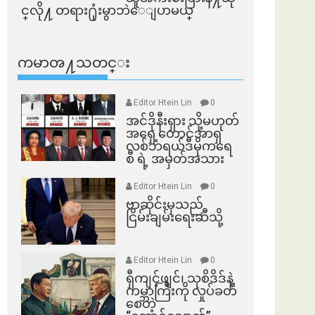
င္​လို႔ တရား႐ုံးမွာဘဲေျပာမယ္​
ကမာၻ႔သတင္း
Editor Htein Lin
0
အင်ဒိုနီးရှား သို့မဟုတ်
အရှေ့တောင်အာရှ
လစ်ဘရယ်ဒီမိုကရေ
စီ ရဲ့ အမှတ်အသား
Editor Htein Lin
0
ဗာဆိုင်းမှသည်
ငြိမ်းချမ်းရေးဆီသို့
Editor Htein Lin
0
ရှီကျင့်ဖျင်၊ သုစိဒိဒ်နဲ့
ကမ္ဘာကြီးကို လှုပ်ခတ်
စေတဲ့