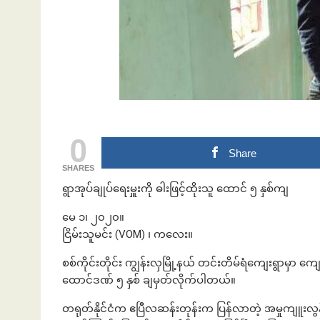
ဘဏ်နဲ့အကြွေး
0
Share
SHARES
ရွာအုပ်ချုပ်ရေးမှူးကို ဓါးဖြင့်ထိုးသူ ထောင် ၅ နှစ်ကျ
မေ ၁၊ ၂၀၂၀။
ငြိမ်းသူမင်း (VOM) ၊ ကလေး။
စစ်ကိုင်းတိုင်း ကျွန်းလှမြို့နယ် တင်းတိမ်ရံကျေးရွာမှာ ကျေးရ
ထောင်ဒဏ် ၅ နှစ် ချမှတ်လိုက်ပါတယ်။
တရုတ်နိုင်ငံက ဧပြီလဆန်းတုန်းက ပြန်လာတဲ့ အမှုကျူးလွန်း