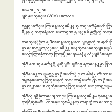
ရြာအုပ္ခ်ဳပ္ေရးမႉးကို ဓါးျဖင့္ထိုးသူ ေထာင္ ၅ ႏွစ္က်
ေမ ၁၊ ၂၀၂၀။
ျငိမ္းသူမင္း (VOM) ၊ ကေလး။
စစ္ကိုင္းတိုင္း ကြၽန္းလွၿမိဳ႕နယ္ တင္းတိမ္ရံေက်း႐ြာမွ
မိဳ႕နယ္ တရားရံုးက ေထာင္ဒဏ္ ၅ ႏွစ္ ခ်မွတ္လိုက္ပါတယ္
တရုတ္ႏိုင္ငံက ဧျပီလဆန္းတုန္းက ျပန္လာတဲ့ အမႈက်ဴးလြန
မွာ ေစာင့္ၾကည့္ေျခခ်ဳပ္နဲ႔ ေနထိုင္ေနရသူျဖစ္ျပ
ေလွ်ာက္သြားခဲ့တာကို ရြာအုပ္ခ်ဳပ္ေရးမႉးနဲ႔ လံုျခံဳေ
အဲ့ဒီ အေပၚ မေက်နပ္လို႔ဆိုျပီး ဧျပီ၁၉ ရက္ေန႔မွာ ရြာအု
အဲ့ဒီေန႔က ျဖစ္စဥ္ မွာ ဦးေက်ာ္ခိုင္ က ဓါးနဲ႔ ထိုးတာေ
အျဖစ္ေဆာင္႐ြက္ေနတဲ့ တင္းတိမ္ရံေက်း႐ြာ က ဦးေမာင္
မွာ လုပ္အားေပး ကူညီေဆာင္႐ြက္ေနတဲ့ ေဒၚတင္တင္ျမ တိ
အဲ့ဒီလို ရရွိခဲ့တာေၾကာင့္ ကြၽန္းလွၿမိဳ႕မ ရဲစခန္
ရားစြဲဆိုခဲ့ၿပီး၊ ကြၽန္းလွၿမိဳ႕နယ္ တရား႐ုံးက ေထာင္ဒ