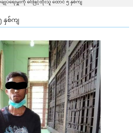
်ချုပ်ရေးမှူးကို ဓါးဖြင့်ထိုးသူ ထောင် ၅ နှစ်ကျ
၅ နှစ်ကျ