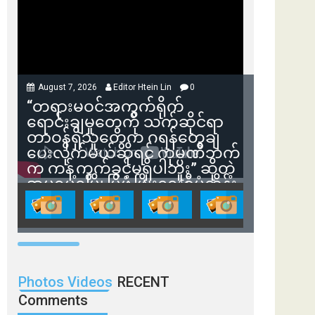
August 7, 2026
Editor Htein Lin
0
“တရားမဝင်အကွက်ရိုက်
ရောင်းချမှုတွေကို သက်ဆိုင်ရာ
တာဝန်ရှိသူတွေက ဂရန်တွေချ
ပေးလိုက်မယ်ဆိုရင် ကုမ္ပဏီဘက်
က ကန့်ကွက်ခွင့်မရှိပါဘူး” ဆိုတဲ့
အမရပူရမြို့ပြဖွံ့ဖြိုးရေးစီမံကိန်း
ဒါရိုက်တာ ဦးဇော်ရဲဝင်းနဲ့ တွေ့ဆုံ
ခြင်း
Photos Videos
RECENT
Comments