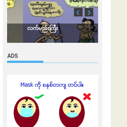
လက်မည်းကြီး
သတိ အိုမီခရ
ADS