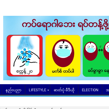
နည်းပညာ
LIFESTYLE
ဓာတ်ပုံ ဗီဒီယို
ELECTION
အ