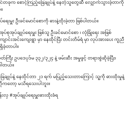
ာင်တခုက စောင့်ကြည့်ခြေချုပ်နဲ့ နေတဲ့သူတွေဆီ လျှောက်သွားခဲ့တာကို
်။
ုပ်ရေးမှူး ဦးခင်မောင်စောကို ဓားနဲ့ထိုးခဲ့တာ ဖြစ်ပါတယ်။
အုပ်စုအုပ်ချုပ်ရေးမှူး ဖြစ်သူ ဦးခင်မောင်စော ၊ လုံခြုံရေး အဖြစ်
ကျောင်းအင်းကျေးရွာ မှာ နေထိုင်ပြီး တင်းတိမ်ရံ မှာ လုပ်အားပေး ကူညီ
ှိခဲ့တာပါ။
်ကြီး ဥပဒေပုဒ်မ ၃၃၂/၃၂၄ နဲ့ ဖမ်းဆီး အမှုဖွင့် တရားစွဲဆိုခဲ့ပြီး၊
်ပါတယ်။
ချုပ်နဲ့ နေထိုင်တာ ၂၁ ရက် မပြည့်သေးတာကြောင့် သူ့ကို ဓားထိုးမှုနဲ့
တာကိုကတော့ မသိရသေးပါဘူး။
 #အုပ်ချုပ်ရေးမှူးဓားထိုးခံရ