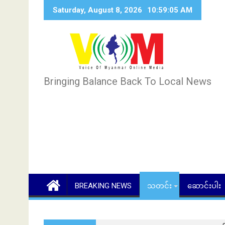
Skip
Saturday, August 8, 2026
10:59:06 AM
to
content
Bringing Balance Back To Local News
BREAKING NEWS
သတင်း
ဆောင်းပါး