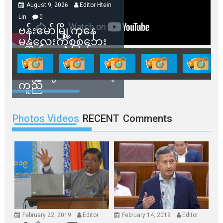
August 9, 2026
Editor Htein
Lin
0
ဗန်းမော်မြို့ကနေ
မန္တလေးကိုစစ်ဘေး
ရှောင်နေတဲ့ပြည်သူ
တွေအတွက် ရှမ်းနီ
အဖွဲ့တွေက ထောက်ပံ့
ကူညီ
Photos Videos
RECENT
Comments
February 22, 2019
Editor
February 14, 2019
Editor