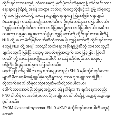
တိုင်းရင်းသားတွေရဲ့ လွဲမှားနေတဲ့ မှတ်ပုံတင်ကိစ္စတွေနဲ့ တိုင်းရင်းသား
ရေးရာဝန်ကြီးရဲ့ အခန်းကဏ္ဍ၊ ဘတ်ဂျက်တွေတိုးမြင့်သုံးစွဲဖို့ ကိစ္စတွေ
ကို တင်ပြခဲ့တယ်လို့ ကယန်းလူမျိုးရေးရာဝန်ကြီးအဖြစ် ရွေးချယ်
ခံထားရတဲ့ ကယန်းအမျိုးသားပါတီက ဦးခွန်းတင်နုက ပြောပါတယ်။
“ကျွန်တော်တို့ပါတီဘက်က တင်ပြစရာရှိတာ တင်ပြပါတယ်၊ အဓိက
ကတော့ ၁၉၉၀ ရွေးကောက်ပွဲမှာ ကျွန်တော်တို့ တိုင်းရင်းသားပါတီနဲ့
NLD တို့ မဟာမိတ်ဖြစ်တယ်ဆိုတဲ့ဟာပေါ့၊ ကျွန်တော်တို့ တိုင်းရင်းသား
တွေနဲ့ NLD တို့ အမျိုးသားညီညွတ်ရေးအစိုးရဖွဲ့ဖို့ဆိုတဲ့ သဘောတူညီ
ချက်တွေကို ပြန်ပြီးတော့မှ အမှတ်ရဖို့အတွက် တင်ပြခဲ့ခြင်း ဖြစ်ပါ
တယ်” လို့ ကယန်းအမျိုးသားပါတီက ယန်းတိုင်းရင်းသားရေးရာ
ဝန်ကြီး ဦးခွန်းတင်နုက ပြောပါတယ်။
မနက်ဖြန် ဇန်နဝါရီလ ၁၅ ရက်နေ့မှာလည်း SNLD ရှမ်းတိုင်းရင်းသား
များဒီမိုကရေစီအဖွဲ့ချုပ်နဲ့တွေ့ဖို့ရှိသလို လားဟူအမျိုးသားဖွံ့ဖြိုး
တိုးတက်ရေးပါတီနဲ့လည်းတွေ့ဆုံမယ်လို့သိရပါတယ်။
ဒေါက်တာအောင်မိုးညိုနှင့်အဖွဲ့ဟာ ဇန်နဝါရီလ 13 ရက်နေ့ကလည်း
PNO ပါတီနဲ့ တအာင်း(ပလောင်)အမျိုးသားပါတီတို့နဲ့ တွေ့ဆုံဆွေးနွေး
ခဲ့ပါတယ်။
#VOM
#voiceofmyanmar
#NLD
#KNP
#တိုင်းရင်းသားပါတီတွေနဲ့
တွေ့ဆုံ