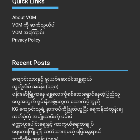
Quick Links
About VOM
VOM ကို ဆက်သွယ်ပါ
VOM အကြောင်း
Privacy Policy
Recent Posts
ကျောင်းသားနှင့် မူးယစ်ဆေးဝါးအန္တရာယ်
သူတို့အိမ် အခန်း (၁၉၀)
ဗန်းမော်မြို့ကနေ မန္တလေးကိုစစ်ဘေးရှောင်နေတဲ့ပြည်သူ
တွေအတွက် ရှမ်းနီအဖွဲ့တွေက ထောက်ပံ့ကူညီ
KG ကျောင်းသူရဲ့ နားကပ်ကိုဖြုတ်ယူပြီး ရေကန်ထဲတွန်းချ
သတ်ခဲ့တဲ့ အမျိုးသမီးကို ဖမ်းမိ
မက္ကာပူးပေါင်းရေးနှင့် ကာကွယ်ရေးစာချုပ်
ရေဘေးကြုံချိန် သတိထားရမယ့် မြွေအန္တရာယ်
သူတို့အိမ် အခန်း (၁၈၉)