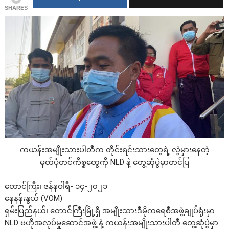
SHARES
ကယန်းအမျိုးသားပါတီက တိုင်းရင်းသားတွေရဲ့ လွဲမှားနေတဲ့
မှတ်ပုံတင်ကိစ္စတွေကို NLD နဲ့ တွေ့ဆုံပွဲမှာတင်ပြ
တောင်ကြီး၊ ဇန်နဝါရီ- ၁၄-၂၀၂၁
နေနန်းနွယ် (VOM)
ရှမ်းပြည်နယ်၊ တောင်ကြီးမြို့ရှိ အမျိုးသားဒီမိုကရေစီအဖွဲ့ချုပ်ရုံးမှာ
NLD ဗဟိုအလုပ်မှုဆောင်အဖွဲ့ နဲ့ ကယန်းအမျိုးသားပါတီ တွေ့ဆုံပွဲမှာ