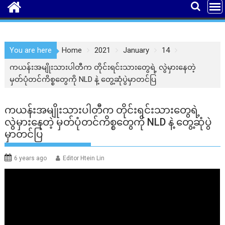
You are here
Home
2021
January
14
ကယန်းအမျိုးသားပါတီက တိုင်းရင်းသားတွေရဲ့ လွဲမှားနေတဲ့
မှတ်ပုံတင်ကိစ္စတွေကို NLD နဲ့ တွေ့ဆုံပွဲမှာတင်ပြ
ကယန်းအမျိုးသားပါတီက တိုင်းရင်းသားတွေရဲ့
လွဲမှားနေတဲ့ မှတ်ပုံတင်ကိစ္စတွေကို NLD နဲ့ တွေ့ဆုံပွဲ
မှာတင်ပြ
6 years ago
Editor Htein Lin