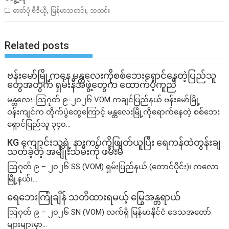
,
,
ဓာတ်ပုံ ဗီဒီယို
မြန်မာသတင်း
သတင်း
Related posts
ဗန်းမော်မြို့ကနေ မန္တလေးကိုစစ်ဘေးရှောင်နေတဲ့ပြည်သူ
တွေအတွက် ရှမ်းနီအဖွဲ့တွေက ထောက်ပံ့ကူညီ
မန္တလေး-ဩဂုတ် ၉-၂၀၂၆ VOM ကချင်ပြည်နယ် ဗန်းမော်မြို့
ဝန်းကျင်က တိုက်ပွဲတွေကြောင့် မန္တလေးမြို့ကိုရောက်နေတဲ့ စစ်ဘေး
ရှောင်ပြည်သူ ၃၄၀...
KG ကျောင်းသူရဲ့ နားကပ်ကိုဖြုတ်ယူပြီး ရေကန်ထဲတွန်းချ
သတ်ခဲ့တဲ့ အမျိုးသမီးကို ဖမ်းမိ
ဩဂုတ် ၉ – ၂၀၂၆ SS (VOM) ရှမ်းပြည်နယ် (တောင်ပိုင်း)၊ ကလော
မြို့နယ်၊...
ရေဘေးကြုံချိန် သတိထားရမယ့် မြွေအန္တရာယ်
ဩဂုတ် ၉ – ၂၀၂၆ SN (VOM) လက်ရှိ မြန်မာနိုင်ငံ ဒေသအတော်
များများမှာ...