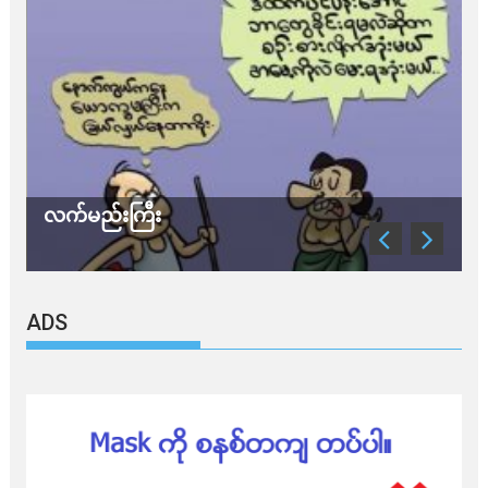
လက်မည်းကြီး
သ
ADS