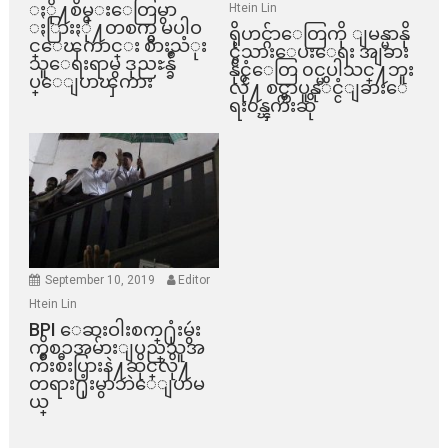
ႏို႔စိမ္းေတြမွာ
Htein Lin
ႏြားႏို႔တစက္မွ မပါဝ
ရိုဟင္ဂ်ာေတြကို ျမန္မာနို
င္ေၾကာင္း စားသံုး
င္ငံသားေပးေရး အျခား
သူေရးရာမွ ဒုညႊန္ခ်ဳ
နိုင္ငံေတြ ၀င္မပါသင္႔ဘူး
ပ္ေျပာၾကား
လို႔ စင္ကာပူနုိင္ငံျခားေ
ရး၀န္ၾကီးဆို
September 10, 2019
Editor
Htein Lin
BPI ​ေဆးဝါးစက္​႐ုံးမွဴး
ကိစၥအမ်ားျပည္​သူအ
က်ိဳးစီးပြားနဲ႔ဆိုင္​လို႔
တရား႐ုံးမွာဘဲေျပာမ
ယ္​