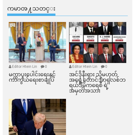
ကမာၻ႔သတင္း
Editor Htein Lin
0
Editor Htein Lin
0
မက္ကာပူးပေါင်းရေးနှင့်
အင်ဒိုနီးရှား သို့မဟုတ်
ကာကွယ်ရေးစာချုပ်
အရှေ့တောင်အာရှလစ်ဘ
ရယ်ဒီမိုကရေစီ ရဲ့
အမှတ်အသား