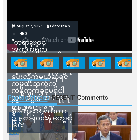
August 7, 2026
Editor Htein
Lin
0
“တရားမဝင်
အကွက်ရိုက်
ရောင်းချမှုတွေကို
သက်ဆိုင်ရာတာဝန်ရှိ
သူတွေက ဂရန်တွေချ
ပေးလိုက်မယ်ဆိုရင်
ကုမ္ပဏီဘက်က
ကန့်ကွက်ခွင့်မရှိပါ
ဘူး” ဆိုတဲ့ အမရပူရ
Photos Videos
RECENT
Comments
မြို့ပြဖွံ့ဖြိုးရေး
စီမံကိန်း ဒါရိုက်တာ
ဦးဇော်ရဲဝင်းနဲ့ တွေ့ဆုံ
ခြင်း