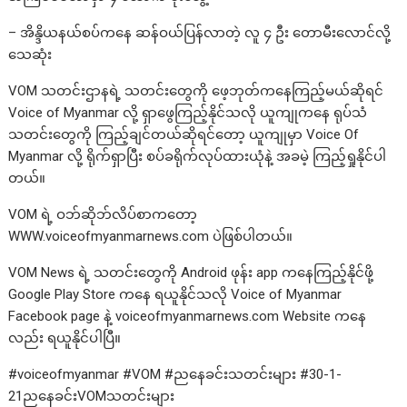
– အိန္ဒိယနယ်စပ်ကနေ ဆန်ဝယ်ပြန်လာတဲ့ လူ ၄ ဦး တောမီးလောင်လို့
သေဆုံး
VOM သတင်းဌာနရဲ့ သတင်းတွေကို ဖေ့ဘုတ်ကနေကြည့်မယ်ဆိုရင်
Voice of Myanmar လို့ ရှာဖွေကြည့်နိုင်သလို ယူကျုကနေ ရုပ်သံ
သတင်းတွေကို ကြည့်ချင်တယ်ဆိုရင်တော့ ယူကျုမှာ Voice Of
Myanmar လို့ ရိုက်ရှာပြီး စပ်ခရိုက်လုပ်ထားယုံနဲ့ အခမဲ့ ကြည့်ရှုနိုင်ပါ
တယ်။
VOM ရဲ့ ဝဘ်ဆိုဘ်လိပ်စာကတော့
WWW.voiceofmyanmarnews.com
ပဲဖြစ်ပါတယ်။
VOM News ရဲ့ သတင်းတွေကို Android ဖုန်း app ကနေကြည့်နိုင်ဖို့
Google Play Store ကနေ ရယူနိုင်သလို Voice of Myanmar
Facebook page နဲ့ voiceofmyanmarnews.com Website ကနေ
လည်း ရယူနိုင်ပါပြီ။
#voiceofmyanmar #VOM #ညနေခင်းသတင်းများ #30-1-
21ညနေခင်းVOMသတင်းများ