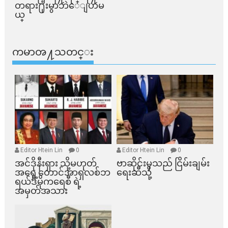
တရား႐ုံးမွာဘဲေျပာမ
ယ္​
ကမာၻ႔သတင္း
Editor Htein Lin
0
Editor Htein Lin
0
အင်ဒိုနီးရှား သို့မဟုတ်
ဗာဆိုင်းမှသည် ငြိမ်းချမ်း
အရှေ့တောင်အာရှလစ်ဘ
ရေးဆီသို့
ရယ်ဒီမိုကရေစီ ရဲ့
အမှတ်အသား