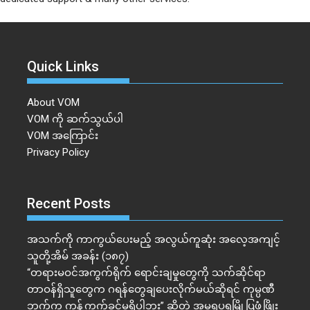
Quick Links
About VOM
VOM ကို ဆက်သွယ်ပါ
VOM အကြောင်း
Privacy Policy
Recent Posts
အသက်ကို ကာကွယ်ပေးမည့် အလွယ်ကူဆုံး အလေ့အကျင့်
သူတို့အိမ် အခန်း (၁၈၇)
“တရားမဝင်အကွက်ရိုက် ရောင်းချမှုတွေကို သက်ဆိုင်ရာ
တာဝန်ရှိသူတွေက ဂရန်တွေချပေးလိုက်မယ်ဆိုရင် ကုမ္ပဏီ
ဘက်က ကန့်ကွက်ခွင့်မရှိပါဘူး” ဆိုတဲ့ အမရပူရမြို့ပြဖွံ့ဖြိုး