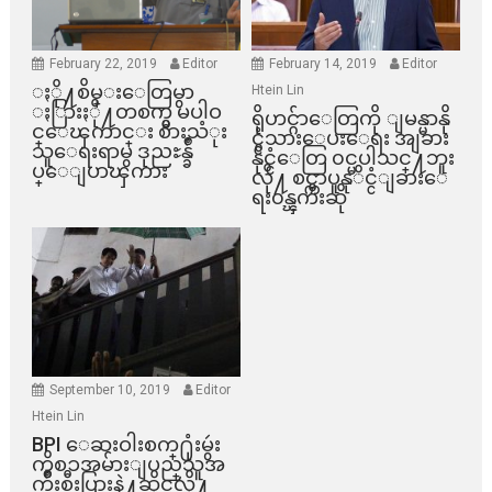
February 22, 2019
Editor
February 14, 2019
Editor
ႏို႔စိမ္းေတြမွာ
Htein Lin
ႏြားႏို႔တစက္မွ မပါဝ
ရိုဟင္ဂ်ာေတြကို ျမန္မာနို
င္ေၾကာင္း စားသံုး
င္ငံသားေပးေရး အျခား
သူေရးရာမွ ဒုညႊန္ခ်ဳ
နိုင္ငံေတြ ၀င္မပါသင္႔ဘူး
ပ္ေျပာၾကား
လို႔ စင္ကာပူနုိင္ငံျခားေ
ရး၀န္ၾကီးဆို
September 10, 2019
Editor
Htein Lin
BPI ​ေဆးဝါးစက္​႐ုံးမွဴး
ကိစၥအမ်ားျပည္​သူအ
က်ိဳးစီးပြားနဲ႔ဆိုင္​လို႔