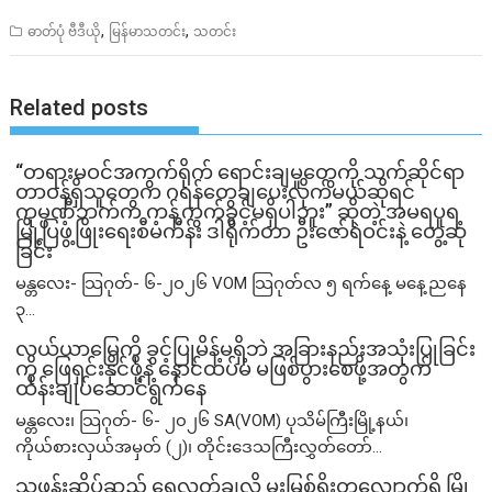
,
,
ဓာတ်ပုံ ဗီဒီယို
မြန်မာသတင်း
သတင်း
Related posts
“တရားမဝင်အကွက်ရိုက် ရောင်းချမှုတွေကို သက်ဆိုင်ရာ
တာဝန်ရှိသူတွေက ဂရန်တွေချပေးလိုက်မယ်ဆိုရင်
ကုမ္ပဏီဘက်က ကန့်ကွက်ခွင့်မရှိပါဘူး” ဆိုတဲ့ အမရပူရ
မြို့ပြဖွံ့ဖြိုးရေးစီမံကိန်း ဒါရိုက်တာ ဦးဇော်ရဲဝင်းနဲ့ တွေ့ဆုံ
ခြင်း
မန္တလေး- သြဂုတ်- ၆-၂၀၂၆ VOM သြဂုတ်လ ၅ ရက်နေ့ မနေ့ညနေ
၃...
လယ်ယာမြေကို ခွင့်ပြုမိန့်မရှိဘဲ အခြားနည်းအသုံးပြုခြင်း
ကို ဖြေရှင်းနိုင်ဖို့နဲ့ နောင်ထပ်မံ မဖြစ်ပွားစေဖို့အတွက်
ထိန်းချုပ်ဆောင်ရွက်နေ
မန္တလေး၊ သြဂုတ်- ၆- ၂၀၂၆ SA(VOM) ပုသိမ်ကြီးမြို့နယ်၊
ကိုယ်စားလှယ်အမှတ် (၂)၊ တိုင်းဒေသကြီးလွှတ်တော်...
သဖန်းဆိပ်ဆည် ရေလွှတ်ချလို့ မူးမြစ်ရိုးတလျှောက်ရှိ မြို့