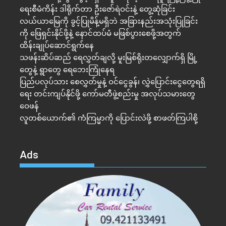
ရေးစီမံကိန်း ဒါရိုက်တာ ဦးဇော်ရဲဝင်းနဲ့ တွေ့ဆုံခြင်း
လယ်ယာမြေကို ခွင့်ပြုမိန့်မရှိဘဲ အခြားနည်းအသုံးပြုခြင်း
ကို ဖြေရှင်းနိုင်ဖို့နဲ့ နောင်ထပ်မံ မဖြစ်ပွားစေဖို့အတွက်
ထိန်းချုပ်ဆောင်ရွက်နေ
သဖန်းဆိပ်ဆည် ရေလွှတ်ချလို့ မူးမြစ်ရိုးတလျှောက်ရှိ မြို့
တွေနဲ့ ရွာတွေ ရေဘေးကြုံနေရ
ပြည်ပလုပ်သား စေလွှတ်မှုနဲ့ ဝင်ငွေခွန်၊ လွှဲပြောင်းငွေတွေရရှိ
ရေး တင်းကျပ်နိုင်ဖို့ ကော်မတီဖွဲ့စည်းမှု အလုပ်သမားတွေ
ဝေဖန်
လူတစ်ယောက်၏ ကံကြမ္မာကို ပြောင်းလဲဖို့ စာဖတ်ကြပါစို့
Ads