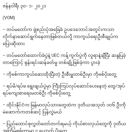
ဇန်နဝါရီ၊ ၃၀- ၁- ၂၀၂၁
(VOM)
– တပ်မတော်က ဖွဲ့စည်းပုံအခြေခံ ဥပဒေဘောင်အတွင်းကသာ
လိုက်နာဆောင်ရွက်နေတာဖြစ်တယ်လို့ ကာကွယ်ရေးဦးစီချုပ်က
ပြောဆိုထား
– တပ်မတော်ထောက်ခံပွဲနဲ့ UEC ကန့်ကွက်ပွဲကို လူရာနဲ့ချီပြီး ဆန္ဒပြခဲ့
တာကြောင့် ရုန်းရင်းဆန်ခတ်မှု တစ်ချို့ဖြစ်ခဲ့ကာ ပွားခဲ့
– ကိုဗစ်ကာကွယ်ဆေးထိုးပြီးတဲ့ ဦးစီးမှူးတစ်ဦးမှာ ကိုဗစ်ပိုးတွေ့
– ရပ်မိ/ရပ်ဖ ရွေးချယ်ပွဲမှာ ကြီးကြပ်လုပ်ဆောင်ပေးနေတဲ့ ထွေ/အုပ်
ရပ်ကျေးစာရေးမတစ်ဦး ကိုဗစ်ပိုးတွေ့
– ထိုင်းနိုင်ငံက မြန်မာလုပ်သားတွေထဲက ဒုတိယအသုတ် ၁၀၆ ‌ဦးကို
မဲဆောက်ကတစ်ဆင့် ပြန်လွှဲမယ်
– ပြည်ထောင်စုလွှတ်တော်တက်ရမယ့် ကိုယ်စားလှယ်တွေကို ဒုတိယ
အကြိမ်စစ်တာမှာ ၄ ယောက် ပိုးတွေ့