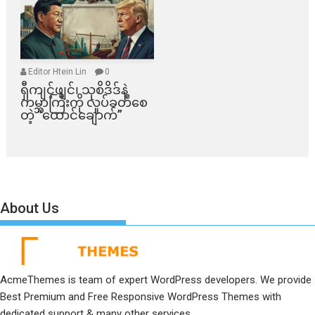
Editor Htein Lin
0
ရှီကျင့်ဖျင်၊ သုစိဒိဒ်နဲ့
ကမ္ဘာကြီးကို လှုပ်ခတ်စေ
တဲ့ “ထောင်ချောက်”
About Us
AcmeThemes is team of expert WordPress developers. We provide
Best Premium and Free Responsive WordPress Themes with
dedicated support & many other services.