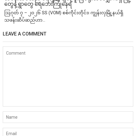
တွေနဲ့ ရွာတွေ ရေဘေးကြုံနေရ
ဩဂုတ် ၇ – ၂၀၂၆ SS (VOM) စစ်ကိုင်းတိုင်း၊ ကျွန်းလှမြို့နယ်ရှိ
သဖန်းဆိပ်ဆည်ဟာ...
LEAVE A COMMENT