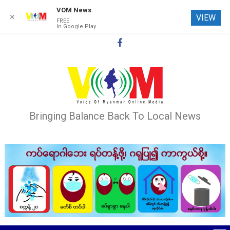
VOM News
✕
VIEW
FREE
In Google Play
Skip
to
content
Bringing Balance Back To Local News