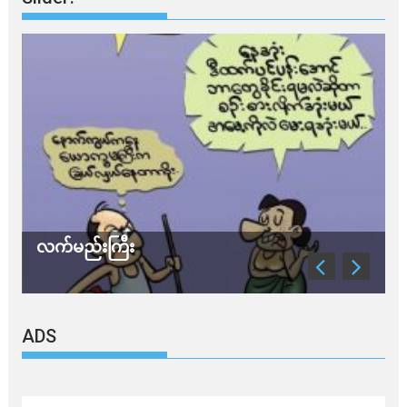
လက်မည်းကြီး
သ
ADS