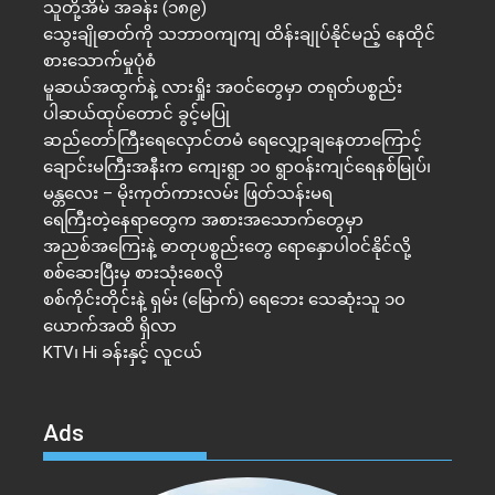
သူတို့အိမ် အခန်း (၁၈၉)
သွေးချိုဓာတ်ကို သဘာဝကျကျ ထိန်းချုပ်နိုင်မည့် နေထိုင်
စားသောက်မှုပုံစံ
မူဆယ်အထွက်နဲ့ လားရှိုး အဝင်တွေမှာ တရုတ်ပစ္စည်း
ပါဆယ်ထုပ်တောင် ခွင့်မပြု
ဆည်တော်ကြီးရေလှောင်တမံ ရေလျှော့ချနေတာကြောင့်
ချောင်းမကြီးအနီးက ကျေးရွာ ၁၀ ရွာဝန်းကျင်ရေနစ်မြုပ်၊
မန္တလေး – မိုးကုတ်ကားလမ်း ဖြတ်သန်းမရ
ရေကြီးတဲ့​နေရာ​တွေက အစားအသောက်တွေမှာ
အညစ်အကြေးနဲ့ ဓာတုပစ္စည်းတွေ ရောနှောပါဝင်နိုင်လို့
စစ်ဆေးပြီးမှ စားသုံးစေလို
စစ်ကိုင်းတိုင်းနဲ့ ရှမ်း (မြောက်) ရေဘေး သေဆုံးသူ ၁၀
ယောက်အထိ ရှိလာ
KTV၊ Hi ခန်းနှင့် လူငယ်
Ads