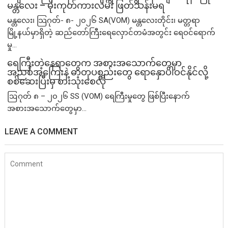
မန္တလေး – မိုးကုတ်ကားလမ်း ဖြတ်သန်းမရ
မန္တလေး၊ သြဂုတ်- ၈- ၂၀၂၆ SA(VOM) မန္တလေးတိုင်း၊ မတ္တရာ
မြို့နယ်မှာရှိတဲ့ ဆည်တော်ကြီးရေလှောင်တမံအတွင်း ရေဝင်ရောက်
မှု...
ရေကြီးတဲ့​နေရာ​တွေက အစားအသောက်တွေမှာ
အညစ်အကြေးနဲ့ ဓာတုပစ္စည်းတွေ ရောနှောပါဝင်နိုင်လို့
စစ်ဆေးပြီးမှ စားသုံးစေလို
ဩဂုတ် ၈ – ၂၀၂၆ SS (VOM) ရေကြီးမှုတွေ ဖြစ်ပြီးနောက်
အစားအသောက်တွေမှာ...
LEAVE A COMMENT