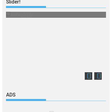
Slider!
းကြီး
သတိ အိုမီခရွန်
ADS