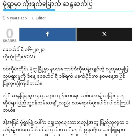
မုံရွာမှာ ကိုးရက်မြောက် ဆန္ဒဆက်ပြ
5 years ago
Editor
0
SHARES
ဖေဖော်ဝါရီ ၁၆-၂၀၂၁
ကိုတိုးကြီး(VOM)
စစ်ကိုင်းတိုင်း မုံရွာမြို့မှာ နစအကောင်စီကိုဆန့်ကျင်တဲ့ လူထုဆန္ဒပြ
လှုပ်ရှားမှုကို ဒီနေ့ ဖေဖော်ဝါရီ ၁၆ရက် မနက်ပိုင်းက နဝမနေ့အဖြစ်
ပြုလုပ်ခဲ့ကြပါတယ်။
အဲ့ဒီ ဆန္ဒပြရာမှာ ပညာရေး၊ ကျန်းမာရေး၊ သစ်တောနဲ့ အခြား ဌာန
ဆိုင်ရာ ပြည်သူ့ဝန်ထမ်းတချို့လည်း လာရောက်ပူးပေါင်း ပါဝင်ကြပါ
တယ်။
ဒါ့အပြင် မုံရွာမြို့ပေါ်က ဈေးသူဈေးသားတွေနဲ့အတူ ပြည်သူလူထု ၁
သိန်းနဲ့ ပင်မသပိတ်စစ်ကြောင်းဟာ ဒီမနက် ၉ နာရီက ဆင်ဖြူရာမ