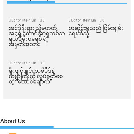
Editor Htein Lin
0
Editor Htein Lin
0
အင်ဒိုနီးရှား သို့မဟုတ်
ဗာဆိုင်းမှသည် ငြိမ်းချမ်း
အရှေ့တောင်အာရှလစ်ဘ
ရေးဆီသို့
ရယ်ဒီမိုကရေစီ ရဲ့
အမှတ်အသား
Editor Htein Lin
0
ရှီကျင့်ဖျင်၊ သုစိဒိဒ်နဲ့
ကမ္ဘာကြီးကို လှုပ်ခတ်စေ
တဲ့ “ထောင်ချောက်”
About Us