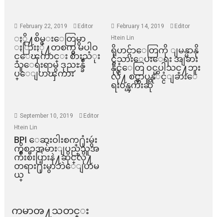
February 22, 2019
Editor
February 14, 2019
Editor
ႏို႔စိမ္းေတြမွာ
Htein Lin
ႏြားႏို႔တစက္မွ မပါဝ
ရိုဟင္ဂ်ာေတြကို ျမန္မာနို
င္ေၾကာင္း စားသံုး
င္ငံသားေပးေရး အျခား
သူေရးရာမွ ဒုညႊန္ခ်ဳ
နိုင္ငံေတြ ၀င္မပါသင္႔ဘူး
ပ္ေျပာၾကား
လို႔ စင္ကာပူနုိင္ငံျခားေ
ရး၀န္ၾကီးဆို
September 10, 2019
Editor
Htein Lin
BPI ​ေဆးဝါးစက္​႐ုံးမွဴး
ကိစၥအမ်ားျပည္​သူအ
က်ိဳးစီးပြားနဲ႔ဆိုင္​လို႔
တရား႐ုံးမွာဘဲေျပာမ
ယ္​
ကမာၻ႔သတင္း