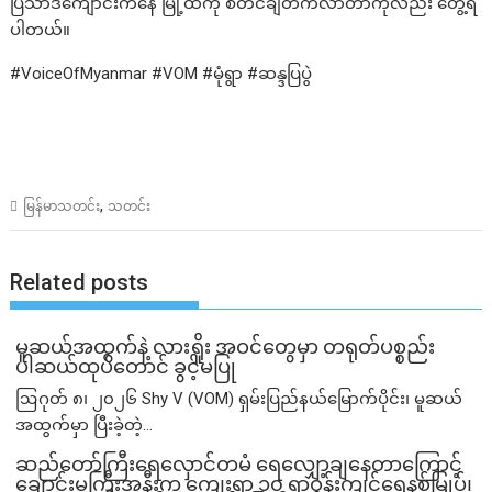
ပြသာဒ်ကျောင်းကနေ မြို့ထဲကို စတင်ချီတက်လာတာကိုလည်း တွေ့ရ
ပါတယ်။
#VoiceOfMyanmar #VOM #မုံရွာ #ဆန္ဒပြပွဲ
,
မြန်မာသတင်း
သတင်း
Related posts
မူဆယ်အထွက်နဲ့ လားရှိုး အဝင်တွေမှာ တရုတ်ပစ္စည်း
ပါဆယ်ထုပ်တောင် ခွင့်မပြု
ဩဂုတ် ၈၊ ၂၀၂၆ Shy V (VOM) ရှမ်းပြည်နယ်မြောက်ပိုင်း၊ မူဆယ်
အထွက်မှာ ပြီးခဲ့တဲ့...
ဆည်တော်ကြီးရေလှောင်တမံ ရေလျှော့ချနေတာကြောင့်
ချောင်းမကြီးအနီးက ကျေးရွာ ၁၀ ရွာဝန်းကျင်ရေနစ်မြုပ်၊