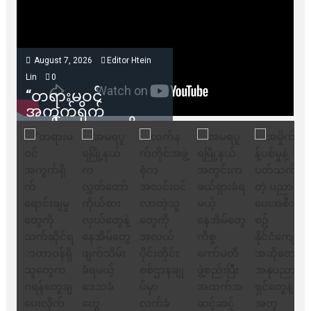
August 7, 2026
Editor Htein
Lin
0
“တရားမဝင်
အကွက်ရိုက်
ရောင်းချမှုတွေကို
သက်ဆိုင်ရာတာဝန်ရှိ
သူတွေက ဂရန်တွေချ
ပေးလိုက်မယ်ဆိုရင်
ကုမ္ပဏီဘက်က
ကန့်ကွက်ခွင့်မရှိပါ
ဘူး” ဆိုတဲ့ အမရပူရ
မြို့ပြဖွံ့ဖြိုးရေး
စီမံကိန်း ဒါရိုက်တာ
ဦးဇော်ရဲဝင်းနဲ့ တွေ့ဆုံ
ခြင်း