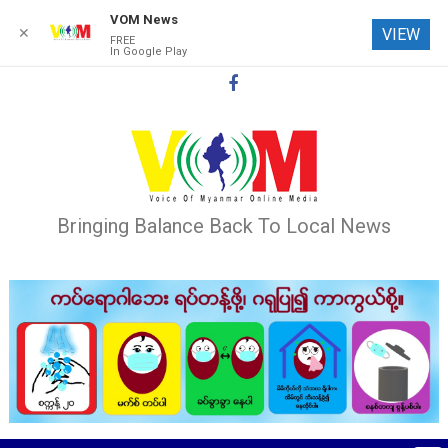
VOM News
✕
VIEW
FREE
In Google Play
Skip
to
content
Bringing Balance Back To Local News