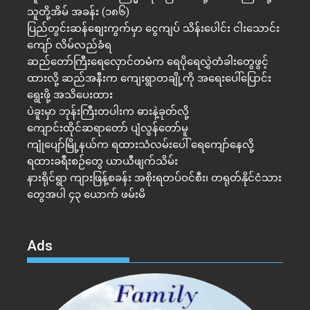
သူတို့အိမ် အခန်း (၁၈၆)
ပြည်တွင်းဆန်စျေးကွက်မှာ ငွေကျပ် သိန်းပေါင်း ငါး​သောင်း
ကျော် လိမ်လည်ခံရ
ဆည်တော်ကြီးရေလှောင်တမံက ရေပိုရေလွှဲတံခါးတွေဖွင့်
ထားလို့ ဆည်အနီးက ကျေးရွာတချို့ကို အရေးပေါ်ပြောင်း
ရွေးဖို့ အသိပေးထား
ပဲခူးမှာ ဘုန်းကြီးတပါးက ဓားနဲ့ခုတ်လို့
ကျောင်းထိုင်ဆရာတော် ပျံလွန်တော်မူ
ကျုံပျော်မြို့နယ်က ရထားသံလမ်းပေါ် ရေကျော်နေလို့
ရထားခရီးစဉ်တွေ ယာယီဖျက်သိမ်း
နားရိုင်ရွာ ကျားဖြန့်စခန်း အစိုးရတပ်ဝင်စီး၊ တရုတ်နိုင်ငံသား
တွေအပါ ၄၃ ယောက် ဖမ်းမိ
Ads