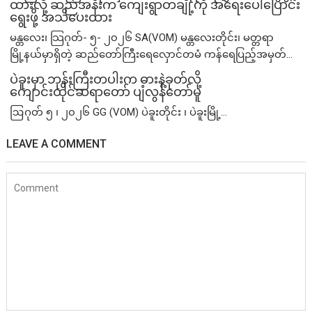
ထားလို့ ဆည်အနီးက ကျေးရွာတချို့ကို အရေးပေါ်ပြောင်း
ရွေးဖို့ အသိပေးထား
မန္တလေး၊ သြဂုတ်- ၅- ၂၀၂၆ SA(VOM) မန္တလေးတိုင်း၊ မတ္တရာ
မြို့နယ်မှာရှိတဲ့ ဆည်တော်ကြီးရေလှောင်တမံ ကန်ရေပြည့်အမှတ်...
ပဲခူးမှာ ဘုန်းကြီးတပါးက ဓားနဲ့ခုတ်လို့
ကျောင်းထိုင်ဆရာတော် ပျံလွန်တော်မူ
ဩဂုတ် ၅ ၊ ၂၀၂၆ GG (VOM) ပဲခူးတိုင်း ၊ ပဲခူးမြို့...
LEAVE A COMMENT