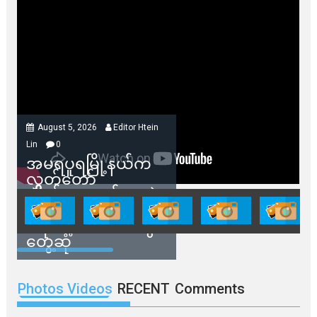
August 5, 2026
Editor Htein
Lin
0
အမရပူရမြို့နယ်က
လွှတ်တော်
ကိုယ်စားလှယ်တွေနဲ့
နေအိမ်တွေဖျက်သိမ်း
ခံရမယ့် ဒေသခံတွေ
တွေ့ဆုံ
Photos Videos
RECENT
Comments