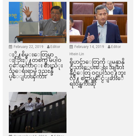
February 22, 2019
Editor
February 14, 2019
Editor
ႏို႔စိမ္းေတြမွာ
Htein Lin
ႏြားႏို႔တစက္မွ မပါဝ
ရိုဟင္ဂ်ာေတြကို ျမန္မာနို
င္ေၾကာင္း စားသံုး
င္ငံသားေပးေရး အျခား
သူေရးရာမွ ဒုညႊန္ခ်ဳ
နိုင္ငံေတြ ၀င္မပါသင္႔ဘူး
ပ္ေျပာၾကား
လို႔ စင္ကာပူနုိင္ငံျခားေ
ရး၀န္ၾကီးဆို