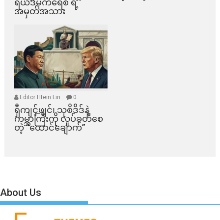
ရယ်ဒီမိုကရေစီ ရဲ့
အမှတ်အသား
Editor Htein Lin
0
ရှီကျင့်ဖျင်၊ သုစိဒိဒ်နဲ့
ကမ္ဘာကြီးကို လှုပ်ခတ်စေ
တဲ့ “ထောင်ချောက်”
About Us