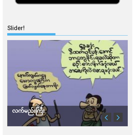
Slider!
လက်မည်းကြီး
သ