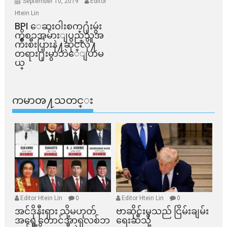
September 10, 2019
Editor
Htein Lin
BPI ​ေဆးဝါးစက္​႐ုံးမွဴး
ကိစၥအမ်ားျပည္​သူအ
က်ိဳးစီးပြားနဲ႔ဆိုင္​လို႔
တရား႐ုံးမွာဘဲေျပာမ
ယ္​
ကမာၻ႔သတင္း
Editor Htein Lin
0
Editor Htein Lin
0
အင်ဒိုနီးရှား သို့မဟုတ်
ဗာဆိုင်းမှသည် ငြိမ်းချမ်း
အရှေ့တောင်အာရှလစ်ဘ
ရေးဆီသို့