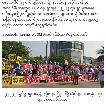
ဖေဖော်ဝါရီ ၂၂ ရက် ပျဉ်းမနားမြို့ နှင်းဆီပန်းအဝိုင်းအနီးမှာ
အင်ဂျင်နီယာတွေရဲ့ CDM လှုပ်ရှားမှုနဲ့ ၂၂၂၂၂ လှုပ်ရှားမှုအနေနဲ့
ပျဉ်းမနားမြို့ပေါ်ရှိဆိုင်များအားလုံး၊ဈေးများအားလုံးပိတ်ထားတာ
အပြင် နေပြည်တော် မြို့မဈေး၊သပြေကုန်းဈေးနဲ့ ရပ်ကွက်ဈေးတွေ
လည်းပိတ်ထားတာကို တွေ့ရပါတယ်။
#voiceofmyanmar #VOM #အင်ဂျင်နီယာ #နေပြည်တော်
၂၂၂၂၂ လှုပ်ရှားမှုအနေနဲ့ ပျဉ်းမနားမြို့ပေါ်ရှိ ဆိုင်များအားလုံး၊ဈေး
များအားလုံးပိတ်ထား