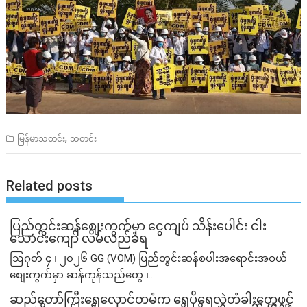
,
မြန်မာသတင်း
သတင်း
Related posts
ပြည်တွင်းဆန်စျေးကွက်မှာ ငွေကျပ် သိန်းပေါင်း ငါး​
သောင်းကျော် လိမ်လည်ခံရ
ဩဂုတ် ၄ ၊ ၂၀၂၆ GG (VOM) ပြည်တွင်းဆန်စပါးအရောင်းအဝယ်
စျေးကွက်မှာ ဆန်ကုန်သည်တွေ ၊...
ဆည်တော်ကြီးရေလှောင်တမံက ရေပိုရေလွှဲတံခါးတွေဖွင့်