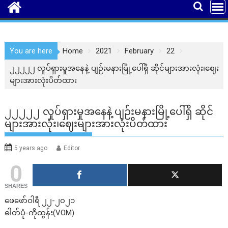
You are here
Home
2021
February
22
၂၂၂၂၂ လှုပ်ရှားမှုအနေနဲ့ ပျဉ်းမနားမြို့ပေါ်ရှိ ဆိုင်များအားလုံး၊ဈေး
များအားလုံးပိတ်ထား
၂၂၂၂၂ လှုပ်ရှားမှုအနေနဲ့ ပျဉ်းမနားမြို့ပေါ်ရှိ ဆိုင်
များအားလုံး၊ဈေးများအားလုံးပိတ်ထား
5 years ago
Editor
0
SHARES
ဖေဖော်ဝါရီ ၂၂-၂၀၂၁
ဓါတ်ပုံ-ကိုထွန်း(VOM)