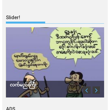
Slider!
လက်မည်းကြီး
သ
ADS