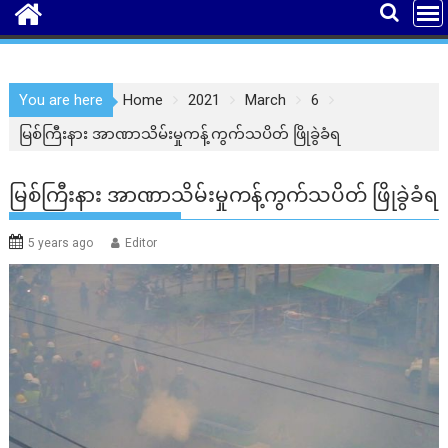
You are here
Home
2021
March
6
မြစ်ကြီးနား အာဏာသိမ်းမှုကန့်ကွက်သပိတ် ဖြိုခွဲခံရ
မြစ်ကြီးနား အာဏာသိမ်းမှုကန့်ကွက်သပိတ် ဖြိုခွဲခံရ
5 years ago
Editor