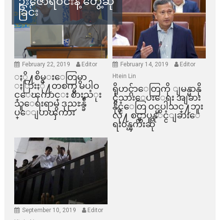
ဦးဇော်ရဲဝင်းနဲ့ တွေ့ဆုံ
ခြင်း
February 22, 2019
Editor
February 14, 2019
Editor
ႏို႔စိမ္းေတြမွာ
Htein Lin
ႏြားႏို႔တစက္မွ မပါဝ
ရိုဟင္ဂ်ာေတြကို ျမန္မာနို
င္ေၾကာင္း စားသံုး
င္ငံသားေပးေရး အျခား
သူေရးရာမွ ဒုညႊန္ခ်ဳ
နိုင္ငံေတြ ၀င္မပါသင္႔ဘူး
ပ္ေျပာၾကား
လို႔ စင္ကာပူနုိင္ငံျခားေ
ရး၀န္ၾကီးဆို
September 10, 2019
Editor