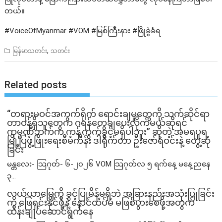
တယ်။
#VoiceOfMyanmar #VOM #မြစ်ကြီးနား #ဖြိုခွဲခံရ
,
မြန်မာသတင်း
သတင်း
Related posts
“တရားမဝင်အကွက်ရိုက် ရောင်းချမှုတွေကို သက်ဆိုင်ရာ
တာဝန်ရှိသူတွေက ဂရန်တွေချပေးလိုက်မယ်ဆိုရင်
ကုမ္ပဏီဘက်က ကန့်ကွက်ခွင့်မရှိပါဘူး” ဆိုတဲ့ အမရပူရ
မြို့ပြဖွံ့ဖြိုးရေးစီမံကိန်း ဒါရိုက်တာ ဦးဇော်ရဲဝင်းနဲ့ တွေ့ဆုံ
ခြင်း
မန္တလေး- သြဂုတ်- ၆-၂၀၂၆ VOM သြဂုတ်လ ၅ ရက်နေ့ မနေ့ညနေ
၃...
လယ်ယာမြေကို ခွင့်ပြုမိန့်မရှိဘဲ အခြားနည်းအသုံးပြုခြင်း
ကို ဖြေရှင်းနိုင်ဖို့နဲ့ နောင်ထပ်မံ မဖြစ်ပွားစေဖို့အတွက်
ထိန်းချုပ်ဆောင်ရွက်နေ