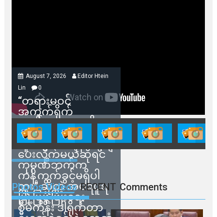
August 7, 2026
Editor Htein
Lin
0
“တရားမဝင်
အကွက်ရိုက်
ရောင်းချမှုတွေကို
သက်ဆိုင်ရာတာဝန်ရှိ
သူတွေက ဂရန်တွေချ
ပေးလိုက်မယ်ဆိုရင်
ကုမ္ပဏီဘက်က
ကန့်ကွက်ခွင့်မရှိပါ
ဘူး” ဆိုတဲ့ အမရပူရ
Photos Videos
RECENT
Comments
မြို့ပြဖွံ့ဖြိုးရေး
စီမံကိန်း ဒါရိုက်တာ