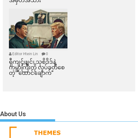
အမှတ်အသား
Editor Htein Lin
0
ရှီကျင့်ဖျင်၊ သုစိဒိဒ်နဲ့
ကမ္ဘာကြီးကို လှုပ်ခတ်စေ
တဲ့ “ထောင်ချောက်”
About Us