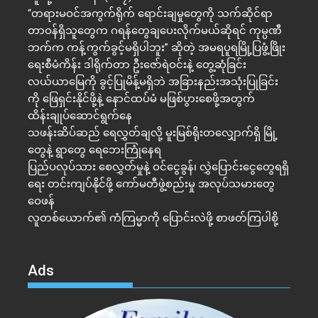
“တရားမဝင်အကွက်ရိုက် ရောင်းချမှုတွေကို သက်ဆိုင်ရာ
တာဝန်ရှိသူတွေက ဂရန်တွေချပေးလိုက်မယ်ဆိုရင် ကုမ္ပဏီ
ဘက်က ကန့်ကွက်ခွင့်မရှိပါဘူး” ဆိုတဲ့ အမရပူရမြို့ပြဖွံ့ဖြိုး
ရေးစီမံကိန်း ဒါရိုက်တာ ဦးဇော်ရဲဝင်းနဲ့ တွေ့ဆုံခြင်း
လယ်ယာမြေကို ခွင့်ပြုမိန့်မရှိဘဲ အခြားနည်းအသုံးပြုခြင်း
ကို ဖြေရှင်းနိုင်ဖို့နဲ့ နောင်ထပ်မံ မဖြစ်ပွားစေဖို့အတွက်
ထိန်းချုပ်ဆောင်ရွက်နေ
သဖန်းဆိပ်ဆည် ရေလွှတ်ချလို့ မူးမြစ်ရိုးတလျှောက်ရှိ မြို့
တွေနဲ့ ရွာတွေ ရေဘေးကြုံနေရ
ပြည်ပလုပ်သား စေလွှတ်မှုနဲ့ ဝင်ငွေခွန်၊ လွှဲပြောင်းငွေတွေရရှိ
ရေး တင်းကျပ်နိုင်ဖို့ ကော်မတီဖွဲ့စည်းမှု အလုပ်သမားတွေ
ဝေဖန်
လူတစ်ယောက်၏ ကံကြမ္မာကို ပြောင်းလဲဖို့ စာဖတ်ကြပါစို့
Ads