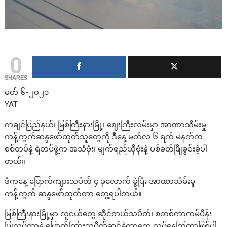
0
SHARES
မတ် ၆-၂၀၂၁
YAT
ကချင်ပြည်နယ်၊ မြစ်ကြီးနားမြို့၊ ဈေးကြီးလမ်းမှာ အာဏာသိမ်းမှု
ကန့်ကွက်ဆန္ဒဖော်ထုတ်သူတွေကို ဒီနေ့ မတ်လ ၆ ရက် မနက်က
စစ်တပ်နဲ့ ရဲတပ်ဖွဲ့က အသံဗုံး၊ မျက်ရည်ယိုဗုံးနဲ့ ပစ်ခတ်ဖြိုခွင်းခဲ့ပါ
တယ်။
ဒီကနေ့ ပြောက်ကျားသပိတ် ၄ ခုလောက် ခွဲပြီး အာဏာသိမ်းမှု
ကန့်ကွက် ဆန္ဒဖော်ထုတ်တာ တွေ့ရပါတယ်။
မြစ်ကြီးနားမြို့မှာ လူငယ်တွေ ဆိုင်ကယ်သပိတ်၊ စတစ်ကာကမ်ပိန်း
ပြုလုပ်တာနဲ့ ပြောက်ကြားသပိတ်ဆင်နွှဲတာတွေ လုပ်နေကြတာဖြစ်ပါ