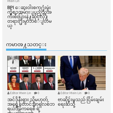
Htein Lin
BPI ​ေဆးဝါးစက္​႐ုံးမွဴး
ကိစၥအမ်ားျပည္​သူအ
က်ိဳးစီးပြားနဲ႔ဆိုင္​လို႔
တရား႐ုံးမွာဘဲေျပာမ
ယ္​
ကမာၻ႔သတင္း
Editor Htein Lin
0
Editor Htein Lin
0
အင်ဒိုနီးရှား သို့မဟုတ်
ဗာဆိုင်းမှသည် ငြိမ်းချမ်း
အရှေ့တောင်အာရှလစ်ဘ
ရေးဆီသို့
ရယ်ဒီမိုကရေစီ ရဲ့