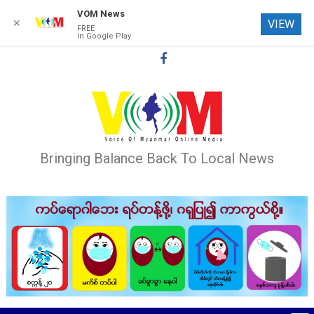
VOM News
✕
VIEW
FREE
In Google Play
Skip
to
content
Bringing Balance Back To Local News