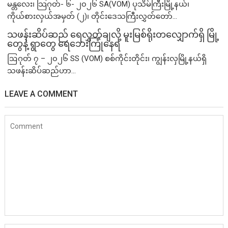
မန္တလေး၊ သြဂုတ်- ၆- ၂၀၂၆ SA(VOM) ပုသိမ်ကြီးမြို့နယ်၊
ကိုယ်စားလှယ်အမှတ် (၂)၊ တိုင်းဒေသကြီးလွှတ်တော်...
သဖန်းဆိပ်ဆည် ရေလွှတ်ချလို့ မူးမြစ်ရိုးတလျှောက်ရှိ မြို့
တွေနဲ့ ရွာတွေ ရေဘေးကြုံနေရ
ဩဂုတ် ၇ – ၂၀၂၆ SS (VOM) စစ်ကိုင်းတိုင်း၊ ကျွန်းလှမြို့နယ်ရှိ
သဖန်းဆိပ်ဆည်ဟာ...
LEAVE A COMMENT