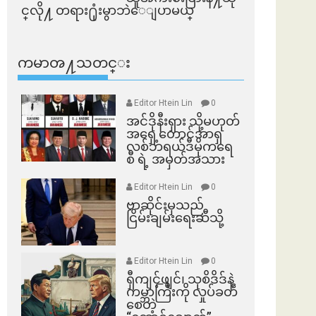
င္​လို႔ တရား႐ုံးမွာဘဲေျပာမယ္​
ကမာၻ႔သတင္း
Editor Htein Lin
0
အင်ဒိုနီးရှား သို့မဟုတ်
အရှေ့တောင်အာရှ
လစ်ဘရယ်ဒီမိုကရေ
စီ ရဲ့ အမှတ်အသား
Editor Htein Lin
0
ဗာဆိုင်းမှသည်
ငြိမ်းချမ်းရေးဆီသို့
Editor Htein Lin
0
ရှီကျင့်ဖျင်၊ သုစိဒိဒ်နဲ့
ကမ္ဘာကြီးကို လှုပ်ခတ်
စေတဲ့