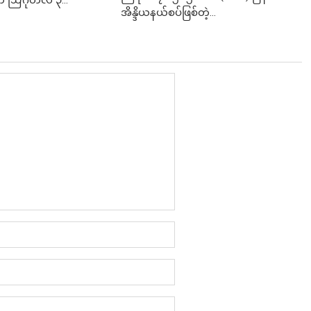
အိန္ဒိယနယ်စပ်ဖြစ်တဲ့...