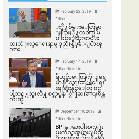
February 22, 2019
Editor
ႏို႔စိမ္းေတြမွာ
ႏြားႏို႔တစက္မွ မ
ပါဝင္ေၾကာင္း
စားသံုးသူေရးရာမွ ဒုညႊန္ခ်ဳပ္ေျပာၾ
ကား
February 14, 2019
Editor Htein Lin
ရိုဟင္ဂ်ာေတြကို ျမန္
မာနိုင္ငံသားေပးေရး
အျခားနိုင္ငံေတြ ၀င္မ
ပါသင္႔ဘူးလို႔ စင္ကာပူနုိင္ငံျခားေရး၀န္ၾ
ကီးဆို
September 10, 2019
Editor Htein Lin
BPI ​ေဆးဝါးစက္​႐ုံး
မွဴးကိစၥအမ်ားျပည္​
သူအက်ိဳးစီးပြားနဲ႔ဆို