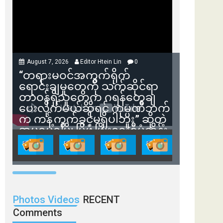
August 7, 2026
Editor Htein Lin
0
“တရားမဝင်အကွက်ရိုက်
ရောင်းချမှုတွေကို သက်ဆိုင်ရာ
တာဝန်ရှိသူတွေက ဂရန်တွေချ
ပေးလိုက်မယ်ဆိုရင် ကုမ္ပဏီဘက်
က ကန့်ကွက်ခွင့်မရှိပါဘူး” ဆိုတဲ့
အမရပူရမြို့ပြဖွံ့ဖြိုးရေးစီမံကိန်း
ဒါရိုက်တာ ဦးဇော်ရဲဝင်းနဲ့ တွေ့ဆုံ
ခြင်း
Photos Videos
RECENT
Comments