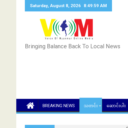
Skip
Saturday, August 8, 2026
8:50:00 AM
to
content
Bringing Balance Back To Local News
BREAKING NEWS
သတင်း
ဆောင်းပါး