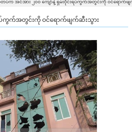
်တပ်က အင်အား ၂၀၀ ကျော်နဲ့ ရှမ်းဝိုင်းရပ်ကွက်အတွင်းကို ဝင်ရောက်ဖျ
းရပ်ကွက်အတွင်းကို ဝင်ရောက်ဖျက်ဆီးသွား