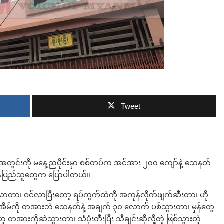
ဘာလျှော့မလဲ
Tweet
်ကွက်အတွင်းကို မနေ့ညပိုင်းမှာ စစ်တပ်က အင်အား ၂၀၀ ကျော်နဲ့ သေနတ်
ွက်နေပြည်သူတွေက ပြောပါတယ်။
ာတာ၊ ဝင်လာပြီးတော့ ရပ်ကွက်ထဲကို အကုန်လိုက်ဖျက်ဆီးတာ၊ ဟို
အိမ်ကို တအားဘဲ သေနတ်နဲ့ အချက် ၃၀ လောက် ပစ်သွားတာ၊ မှန်တွေ
့ တအားကိုဆဲသွားတာ၊ သံပုံးတီးပြီး သီချင်းဆိုလို့တဲ့ ဖြစ်သွားတဲ့