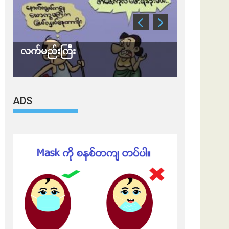
လက်မည်းကြီး
သတိ အိုမီခရ
ADS