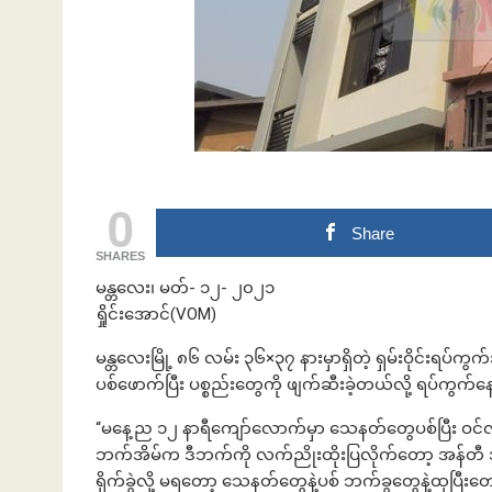
ဘဏ်နဲ့အကြွေး
0
Share
SHARES
မန္တလေး၊ မတ်- ၁၂- ၂၀၂၁
ရှိုင်းအောင်(VOM)
မန္တလေးမြို့ ၈၆ လမ်း ၃၆×၃၇ နားမှာရှိတဲ့ ရှမ်းဝိုင်းရပ
ပစ်ဖောက်ပြီး ပစ္စည်းတွေကို ဖျက်ဆီးခဲ့တယ်လို့ ရပ်က
“မနေ့ည ၁၂ နာရီကျော်လောက်မှာ သေနတ်တွေပစ်ပြီး ဝင်လ
ဘက်အိမ်က ဒီဘက်ကို လက်ညိုးထိုးပြလိုက်တော့ အန်တီ 
ရိုက်ခွဲလို့ မရတော့ သေနတ်တွေနဲ့ပစ် ဘက်ခွတွေနဲ့ထုပြီးတော