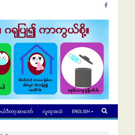
ယ်ဒီတာ့အာဘော်
လူထုအသံ
ENGLISH