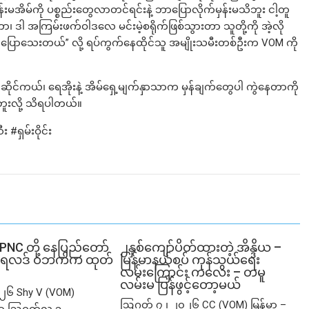
န်းမအိမ်ကို ပစ္စည်းတွေလာတင်ရင်းနဲ့ ဘာပြောလိုက်မှန်းမသိဘူး ငါ့တူ
တာ၊ ဒါ အကြမ်းဖက်ဝါဒလေ မင်းမဲ့စရိုက်ဖြစ်သွားတာ သူတို့ကို အဲ့လို
့လည်း ပြောသေးတယ်” လို့ ရပ်ကွက်နေထိုင်သူ အမျိုးသမီးတစ်ဦးက VOM ကို
၊ ဆိုင်ကယ်၊ ရေအိုးနဲ့ အိမ်ရှေ့မျက်နှာသာက မှန်ချက်တွေပါ ကွဲနေတာကို
့ဘူးလို့ သိရပါတယ်။
ရှမ်းဝိုင်း
SPNC တို့ နေပြည်တော်
၂နှစ်​ကျော်ပိတ်ထားတဲ့ အိန္ဒိယ –
ံမှု ရလဒ် ဝဘက်က ထုတ်
မြန်မာနယ်စပ် ကုန်သွယ်ရေး
လမ်းကြောင်း ကလေး – တမူ
လမ်းမ ပြန်ဖွင့်တော့မယ်
၂၆ Shy V (VOM)
ဩဂုတ် ၇ ၊ ၂၀၂၆ CC (VOM) မြန်မာ –
ာ ဩဂုတ်လ ၃...