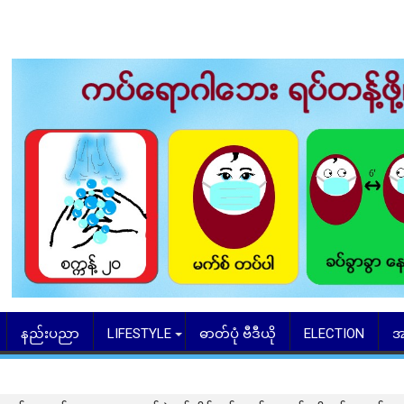
နည်းပညာ
LIFESTYLE
ဓာတ်ပုံ ဗီဒီယို
ELECTION
အ