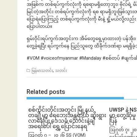
အဖြစ်က တစ်ရပ်ကွက်လုံးကို ရစရာမရှိတော့ဘူး၊ ဗိုလ်ရဲ့ မိ
မြင်တဲ့အတိုင်း တစ်ရပ်ကွက်လုံးကို ရစ ရာမရှိဘူးဖြစ်သွား
ပြောရဲပြောကြည့် တစ်ရပ်ကွက်လုံးကို မီးနဲ့ ရှို့မယ်လို
ပြောပါတယ်။
ရှမ်းဝိုင်းရပ်ကွက်အတွင်းက အိမ်တွေရှေ့မှာထားတဲ့ ပန်အိုး
တွေ့ခဲ့ရပြီး ရပ်ကွက်နေ ပြည်သူတွေ ထိခိုက်ဒဏ်ရာ မရရှိခဲ
#VOM #voiceofmyanmar #Mandalay #စစ်တပ် #ဖျက်ဆီး #
,
မြန်မာသတင်း
သတင်း
Related posts
စစ်ကိုင်းတိုင်းအတွင်း မြို့နယ်
UWSP နဲ့ N
တချို့မှာ ရေဘေးအန္တရာယ် ဆိုးရွား
မှာ တွေ့ဆု
လာနေပြီး ဒေသခံ သောင်းနဲ့ချီ
ပြန်
အရေးပေါ် ရွှေ့ပြောင်းနေရ
ဩဂုတ် ၇၊ ၂၀
ဩဂုတ် ၇ – ၂၀၂၆ SS (VOM)
နေပြည်တော်မှ