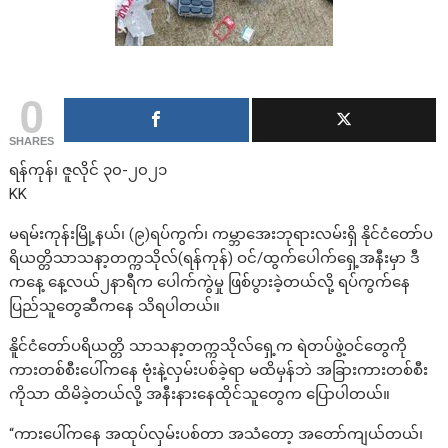
0
SHARES
ရန်ကုန်၊ ဇူလိုင် ၃၀-၂၀၂၁
KK
မရမ်းကုန်းမြို့နယ်၊ (၉)ရပ်ကွက်၊ ကမ္ဘာအေးဘုရားလမ်းရှိ နိုင်ငံတော်ပ
ရိယတ္တိသာသနာ့တက္ကသိုလ်(ရန်ကုန်) ဝင်/ထွက်ပေါက်ရှေ့အနီးမှာ ဒီ
ကနေ့ နေ့လယ်၂နာရီက ပေါက်ကွဲမှု ဖြစ်ပွားခဲ့တယ်လို့ ရပ်ကွက်နေ
ပြည်သူတွေဆီကနေ သိရပါတယ်။
နိူင်ငံတော်ပရိယတ္တိ သာသနာ့တက္ကသိုလ်ရှေ့က ရဲတပ်ဖွဲ့ဝင်တွေကို
ကားတစ်စီးပေါ်ကနေ ဗုံးနဲ့လှမ်းပစ်ခဲ့ရာ မထိမှန်ဘဲ အခြားကားတစ်စီး
ကိုသာ ထိမိခဲ့တယ်လို့ အနီးနားနေထိုင်သူတွေက ပြောပါတယ်။
“ကားပေါ်ကနေ အထုပ်လှမ်းပစ်တာ အသံတော့ အတော်ကျယ်တယ်၊