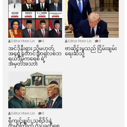
Editor Htein Lin
0
Editor Htein Lin
0
အင်ဒိုနီးရှား သို့မဟုတ်
ဗာဆိုင်းမှသည် ငြိမ်းချမ်း
အရှေ့တောင်အာရှလစ်ဘ
ရေးဆီသို့
ရယ်ဒီမိုကရေစီ ရဲ့
အမှတ်အသား
Editor Htein Lin
0
ရှီကျင့်ဖျင်၊ သုစိဒိဒ်နဲ့
ကမ္ဘာကြီးကို လှုပ်ခတ်စေ