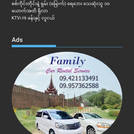
စစ်ကိုင်းတိုင်းနဲ့ ရှမ်း (မြောက်) ရေဘေး သေဆုံးသူ ၁၀
ယောက်အထိ ရှိလာ
KTV၊ Hi ခန်းနှင့် လူငယ်
Ads