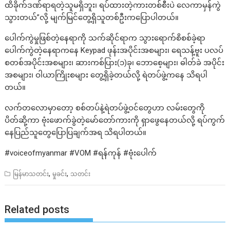
ထိခိုက်ဒဏ်ရာရတဲ့သူမရှိဘူး၊ ရပ်ထားတဲ့ကားတစ်စီးပဲ လေကာမှန်ကွဲ
သွားတယ်”လို့ မျက်မြင်တွေ့ရှိသူတစ်ဦးကပြောပါတယ်။
ပေါက်ကွဲမှုဖြစ်တဲ့နေရာကို သက်ဆိုင်ရာက သွားရောက်စိစစ်ခဲ့ရာ
ပေါက်ကွဲတဲ့နေရာကနေ Keypad ဖုန်းအပိုင်းအစများ၊ ရေသန့်ဗူး ပလပ်
စတစ်အပိုင်းအစများ၊ ဆားကစ်ပြား(၁)ခု၊ ဘောစေ့များ၊ ဓါတ်ခဲ အပိုင်း
အစများ၊ ဝါယာကြိုးစများ တွေ့ရှိခဲ့တယ်လို့ ရဲတပ်ဖွဲ့ကနေ သိရပါ
တယ်။
လက်တလောမှာတော့ စစ်တပ်နဲ့ရဲတပ်ဖွဲ့ဝင်တွေဟာ လမ်းတွေကို
ပိတ်ဆို့ကာ ဗုံးဖောက်ခွဲတဲ့မော်တော်ကားကို ရှာဖွေနေတယ်လို့ ရပ်ကွက်
နေပြည်သူတွေပြောပြချက်အရ သိရပါတယ်။
#voiceofmyanmar #VOM #ရန်ကုန် #ဗုံးပေါက်
,
,
မြန်မာသတင်း
မှုခင်း
သတင်း
Related posts