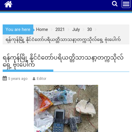
You are here
Home
2021
July
30
ရန်ကုန်မြို့ နိုင်ငံတော်ပရိယတ္တိသာသနာ့တက္ကသိုလ်ရှေ့ ဗုံးပေါက်
ရန်ကုန်မြို့ နိုင်ငံတော်ပရိယတ္တိသာသနာ့တက္ကသိုလ်
ရှေ့ ဗုံးပေါက်
5 years ago
Editor