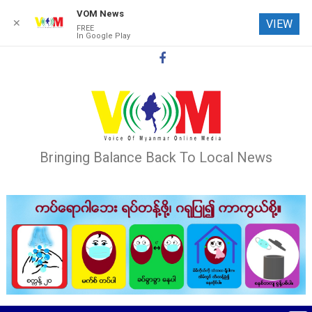
VOM News
✕
VIEW
FREE
In Google Play
Skip
to
content
Bringing Balance Back To Local News