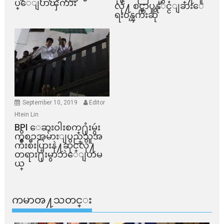
ပ္ေျပာၾကား
လို႔ စင္ကာပူနုိင္ငံျခားေ
ရး၀န္ၾကီးဆို
September 10, 2019
Editor
Htein Lin
BPI ​ေဆးဝါးစက္​႐ုံးမွဴး
ကိစၥအမ်ားျပည္​သူအ
က်ိဳးစီးပြားနဲ႔ဆိုင္​လို႔
တရား႐ုံးမွာဘဲေျပာမ
ယ္​
ကမာၻ႔သတင္း