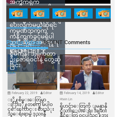
အကွက်ရိုက်
ရောင်းချမှုတွေကို
သက်ဆိုင်ရာတာဝန်ရှိ
သူတွေက ဂရန်တွေချ
ပေးလိုက်မယ်ဆိုရင်
ကုမ္ပဏီဘက်က
ကန့်ကွက်ခွင့်မရှိပါ
ဘူး” ဆိုတဲ့ အမရပူရ
Photos Videos
RECENT
Comments
မြို့ပြဖွံ့ဖြိုးရေး
စီမံကိန်း ဒါရိုက်တာ
ဦးဇော်ရဲဝင်းနဲ့ တွေ့ဆုံ
ခြင်း
February 22, 2019
Editor
February 14, 2019
Editor
ႏို႔စိမ္းေတြမွာ
Htein Lin
ႏြားႏို႔တစက္မွ မပါဝ
ရိုဟင္ဂ်ာေတြကို ျမန္မာနို
င္ေၾကာင္း စားသံုး
င္ငံသားေပးေရး အျခား
သူေရးရာမွ ဒုညႊန္ခ်ဳ
နိုင္ငံေတြ ၀င္မပါသင္႔ဘူး