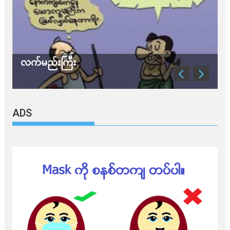
လက်မည်းကြီး
သ
ADS