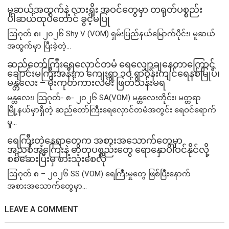
မူဆယ်အထွက်နဲ့ လားရှိုး အဝင်တွေမှာ တရုတ်ပစ္စည်း
ပါဆယ်ထုပ်တောင် ခွင့်မပြု
ဩဂုတ် ၈၊ ၂၀၂၆ Shy V (VOM) ရှမ်းပြည်နယ်မြောက်ပိုင်း၊ မူဆယ်
အထွက်မှာ ပြီးခဲ့တဲ့...
ဆည်တော်ကြီးရေလှောင်တမံ ရေလျှော့ချနေတာကြောင့်
ချောင်းမကြီးအနီးက ကျေးရွာ ၁၀ ရွာဝန်းကျင်ရေနစ်မြုပ်၊
မန္တလေး – မိုးကုတ်ကားလမ်း ဖြတ်သန်းမရ
မန္တလေး၊ သြဂုတ်- ၈- ၂၀၂၆ SA(VOM) မန္တလေးတိုင်း၊ မတ္တရာ
မြို့နယ်မှာရှိတဲ့ ဆည်တော်ကြီးရေလှောင်တမံအတွင်း ရေဝင်ရောက်
မှု...
ရေကြီးတဲ့​နေရာ​တွေက အစားအသောက်တွေမှာ
အညစ်အကြေးနဲ့ ဓာတုပစ္စည်းတွေ ရောနှောပါဝင်နိုင်လို့
စစ်ဆေးပြီးမှ စားသုံးစေလို
ဩဂုတ် ၈ – ၂၀၂၆ SS (VOM) ရေကြီးမှုတွေ ဖြစ်ပြီးနောက်
အစားအသောက်တွေမှာ...
LEAVE A COMMENT