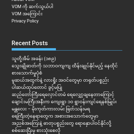
VOM ကို ဆက်သွယ်ပါ
VOM အကြောင်း
Privacy Policy
Recent Posts
သူတို့အိမ် အခန်း (၁၈၉)
သွေးချိုဓာတ်ကို သဘာဝကျကျ ထိန်းချုပ်နိုင်မည့် နေထိုင်
စားသောက်မှုပုံစံ
မူဆယ်အထွက်နဲ့ လားရှိုး အဝင်တွေမှာ တရုတ်ပစ္စည်း
ပါဆယ်ထုပ်တောင် ခွင့်မပြု
ဆည်တော်ကြီးရေလှောင်တမံ ရေလျှော့ချနေတာကြောင့်
ချောင်းမကြီးအနီးက ကျေးရွာ ၁၀ ရွာဝန်းကျင်ရေနစ်မြုပ်၊
မန္တလေး – မိုးကုတ်ကားလမ်း ဖြတ်သန်းမရ
ရေကြီးတဲ့​နေရာ​တွေက အစားအသောက်တွေမှာ
အညစ်အကြေးနဲ့ ဓာတုပစ္စည်းတွေ ရောနှောပါဝင်နိုင်လို့
စစ်ဆေးပြီးမှ စားသုံးစေလို