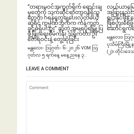
“တရားမဝင်အကွက်ရိုက် ရောင်းချ
လယ်ယာမြေကို 
မှုတွေကို သက်ဆိုင်ရာတာဝန်ရှိသူ
အခြားနည်းအသ
တွေက ဂရန်တွေချပေးလိုက်မယ်
ရှင်းနိုင်ဖို့န
ဆိုရင် ကုမ္ပဏီဘက်က ကန့်ကွက်
ဖြစ်ပွားစေဖိ
ခွင့်မရှိပါဘူး” ဆိုတဲ့ အမရပူရမြို့ပြ
ဆောင်ရွက်
ဖွံ့ဖြိုးရေးစီမံကိန်း ဒါရိုက်တာ ဦး
မန္တလေး၊ သြဂ
ဇော်ရဲဝင်းနဲ့ တွေ့ဆုံခြင်း
ပုသိမ်ကြီးမြိ
မန္တလေး- သြဂုတ်- ၆-၂၀၂၆ VOM သြ
(၂)၊ တိုင်းဒေ
ဂုတ်လ ၅ ရက်နေ့ မနေ့ညနေ ၃...
LEAVE A COMMENT