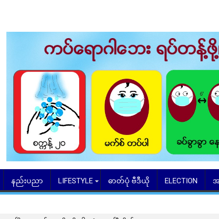
နည်းပညာ
LIFESTYLE
ဓာတ်ပုံ ဗီဒီယို
ELECTION
အ