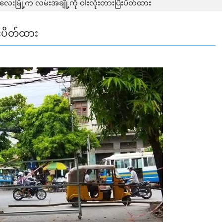
တလေးမြို့က လမ်းအချို့ကို ဝါးလုံးတားပြီးပိတ်ထား
ီးပိတ်ထား