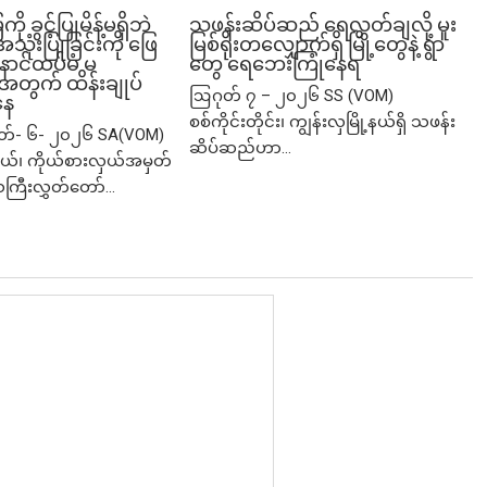
ခွင့်ပြုမိန့်မရှိဘဲ
သဖန်းဆိပ်ဆည် ရေလွှတ်ချလို့ မူး
ုံးပြုခြင်းကို ဖြေ
မြစ်ရိုးတလျှောက်ရှိ မြို့တွေနဲ့ ရွာ
ဲ့ နောင်ထပ်မံ မ
တွေ ရေဘေးကြုံနေရ
ု့အတွက် ထိန်းချုပ်
ဩဂုတ် ၇ – ၂၀၂၆ SS (VOM)
နေ
စစ်ကိုင်းတိုင်း၊ ကျွန်းလှမြို့နယ်ရှိ သဖန်း
ုတ်- ၆- ၂၀၂၆ SA(VOM)
ဆိပ်ဆည်ဟာ...
ု့နယ်၊ ကိုယ်စားလှယ်အမှတ်
သကြီးလွှတ်တော်...