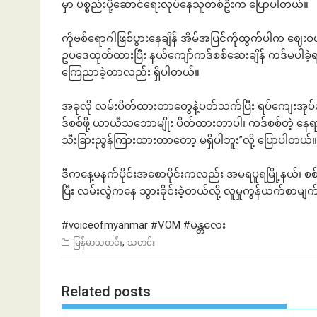
မှာ ပစ္စည်းပို့ဆောင်ရေးလုပ်နေသူတစ်ဦးက ပြောပါတယ်။
ကိုဗစ်ရောဂါဖြစ်ပွားနေချိန် အိမ်အပြင်ကိုထွက်ပါက ဈေးဝ
ဥပဒေထုတ်ထားပြီး နယ်ကျော်ကဒ်စစ်ဆေးချိန် ကဒ်မပါခဲ့ရင
ကြေညာခဲ့တာလည်း ရှိပါတယ်။
အခုလို လမ်းပိတ်ထားတာတွေနဲ့ပတ်သက်ပြီး ရပ်ကျေးအုပ်ခ
ဒ်စစ်ဖို့ ယာယီသဘောမျိုး ပိတ်ထားတာပါ၊ ကဒ်စစ်တဲ့ နေရာ
သီးခြားညွန်ကြားထားတာတော့ မရှိပါဘူး”လို့ ပြောပါတယ်။
ဒီကနေ့မနက်ပိုင်းအစောပိုင်းကလည်း အမရပူရမြို့နယ်၊ စစ
ပြီး လမ်းလွဲကနေ သွားခိုင်းခဲ့တယ်လို့ လူမှုကွန်ယက်စာ
#voiceofmyanmar
#VOM
#မန္တလေး
,
မြန်မာသတင်း
သတင်း
Related posts