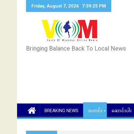
Skip
Friday, August 7, 2026
7:39:26 PM
to
content
Bringing Balance Back To Local News
BREAKING NEWS
သတင်း
ဆောင်းပါး