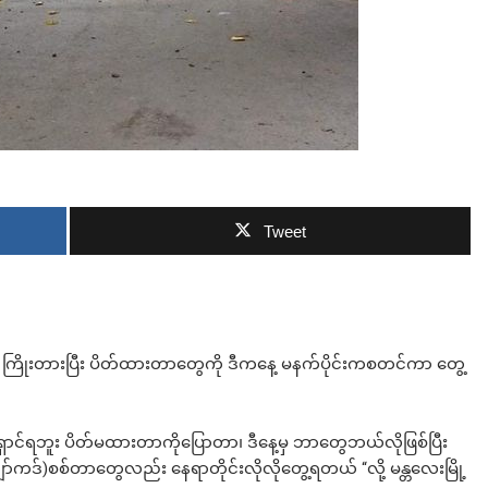
ဘာလျှော့မလဲ
Tweet
နဲ့ ကြိုးတားပြီး ပိတ်ထားတာတွေကို ဒီကနေ့ မနက်ပိုင်းကစတင်ကာ တွေ့
ရှောင်ရဘူး ပိတ်မထားတာကိုပြောတာ၊ ဒီနေ့မှ ဘာတွေဘယ်လိုဖြစ်ပြီး
ဒ်)စစ်တာတွေလည်း နေရာတိုင်းလိုလိုတွေ့ရတယ် “လို့ မန္တလေးမြို့