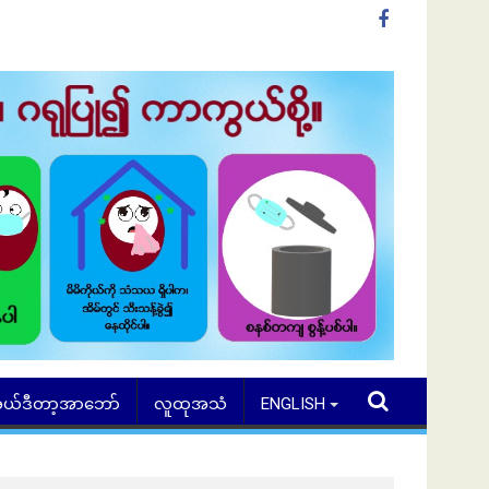
ယ်ဒီတာ့အာဘော်
လူထုအသံ
ENGLISH