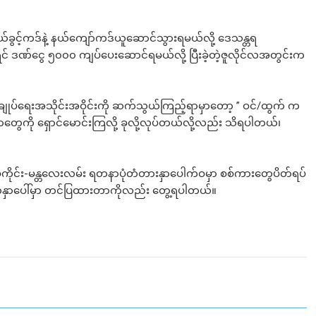
ယ်ခွင့်ကဒ်နဲ့ နယ်ကျော်ကဒ်ယူဆောင်သွားရမယ်လို့ ဒေသန္တရ
် ဒဏ်ငွေ ၅၀၀၀ ကျပ်ပေးဆောင်ရမယ်လို့ ပြီးခဲ့တဲ့ဇူလိုင်လအတွင်းက
ျုပ်ရေးအသိုင်းအဝိုင်းကို ဆက်သွယ်ကြည့်ရာမှာတော့ ” ဝင်/ထွက် က
တွေကို ရှောင်မောင်းကြလို့ ခုလို့လုပ်တယ်လို့လည်း သိရပါတယ်၊
်ကိုင်း-မန္တလေးလမ်း ရတနာပုံတံတားနှာပေါက်ဝမှာ စစ်ကားတွေပိတ်ရပ်
မျက်နှာပေါ်မှာ တင်ပြထားတာကိုလည်း တွေ့ရပါတယ်။