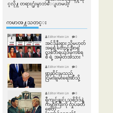
င္​လို႔ တရား႐ုံးမွာဘဲေျပာမယ္​
ကမာၻ႔သတင္း
Editor Htein Lin
0
အင်ဒိုနီးရှား သို့မဟုတ်
အရှေ့တောင်အာရှ
လစ်ဘရယ်ဒီမိုကရေ
စီ ရဲ့ အမှတ်အသား
Editor Htein Lin
0
ဗာဆိုင်းမှသည်
ငြိမ်းချမ်းရေးဆီသို့
Editor Htein Lin
0
ရှီကျင့်ဖျင်၊ သုစိဒိဒ်နဲ့
ကမ္ဘာကြီးကို လှုပ်ခတ်
စေတဲ့