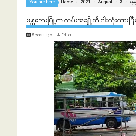
You are here
Home
2021
August
3
မန္
မန္တလေးမြို့က လမ်းအချို့ကို ဝါးလုံးတားပြ
5 years ago
Editor