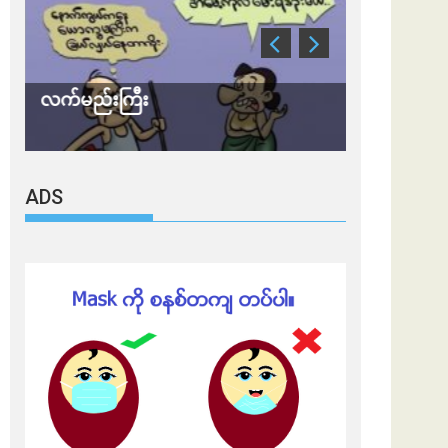
လက်မည်းကြီး
သတိ အိုမီခရ
ADS