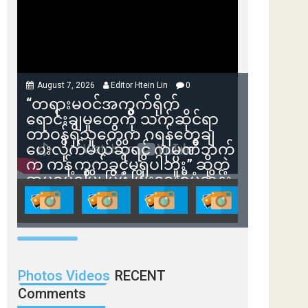
August 7, 2026
Editor Htein Lin
0
“တရားမဝင်အကွက်ရိုက်
ရောင်းချမှုတွေကို သက်ဆိုင်ရာ
တာဝန်ရှိသူတွေက ဂရန်တွေချ
ပေးလိုက်မယ်ဆိုရင် ကုမ္ပဏီဘက်
က ကန့်ကွက်ခွင့်မရှိပါဘူး” ဆိုတဲ့
အမရပူရမြို့ပြဖွံ့ဖြိုးရေးစီမံကိန်း
ဒါရိုက်တာ ဦးဇော်ရဲဝင်းနဲ့ တွေ့ဆုံ
ခြင်း
Photos Videos
RECENT
Comments