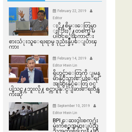
February 22, 2019
Editor
ႏို႔စိမ္းေတြမွာ
ႏြားႏို႔တစက္မွ မ
ပါဝင္ေၾကာင္း
စားသံုးသူေရးရာမွ ဒုညႊန္ခ်ဳပ္ေျပာၾ
ကား
February 14, 2019
Editor Htein Lin
ရိုဟင္ဂ်ာေတြကို ျမန္
မာနိုင္ငံသားေပးေရး
အျခားနိုင္ငံေတြ ၀င္မ
ပါသင္႔ဘူးလို႔ စင္ကာပူနုိင္ငံျခားေရး၀န္ၾ
ကီးဆို
September 10, 2019
Editor Htein Lin
BPI ​ေဆးဝါးစက္​႐ုံး
မွဴးကိစၥအမ်ားျပည္​
သူအက်ိဳးစီးပြားနဲ႔ဆို