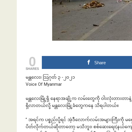
ဘဏ်နဲ့အကြွေး
0
Share
SHARES
မန္တလေး၊ သြဂုတ် ၃ -၂၀၂၁
Voice Of Myanmar
မန္တလေးမြို့ရှိ နေရာအချို့က လမ်းတွေကို ဝါးလုံးတားတာ
ရှိလာတယ်လို့ မန္တလေးမြို့ခံတွေကနေ သိရပါတယ်။
” အရင်က ပစ္စည်းပို့ရင် အဲ့ဒီလောက်လမ်းအများကြီးကို မ
ပိတ်လိုက်တယ်ဆိုတာတော့ မသိဘူး၊ စစ်ဆေးရေး(နယ်ကျော်က