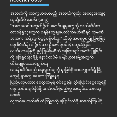
အသက်ကို ကာကွယ်ပေးမည့် အလွယ်ကူဆုံး အလေ့အကျင့်
သူတို့အိမ် အခန်း (၁၈၇)
“တရားမဝင်အကွက်ရိုက် ရောင်းချမှုတွေကို သက်ဆိုင်ရာ
တာဝန်ရှိသူတွေက ဂရန်တွေချပေးလိုက်မယ်ဆိုရင် ကုမ္ပဏီ
ဘက်က ကန့်ကွက်ခွင့်မရှိပါဘူး” ဆိုတဲ့ အမရပူရမြို့ပြဖွံ့ဖြိုး
ရေးစီမံကိန်း ဒါရိုက်တာ ဦးဇော်ရဲဝင်းနဲ့ တွေ့ဆုံခြင်း
လယ်ယာမြေကို ခွင့်ပြုမိန့်မရှိဘဲ အခြားနည်းအသုံးပြုခြင်း
ကို ဖြေရှင်းနိုင်ဖို့နဲ့ နောင်ထပ်မံ မဖြစ်ပွားစေဖို့အတွက်
ထိန်းချုပ်ဆောင်ရွက်နေ
သဖန်းဆိပ်ဆည် ရေလွှတ်ချလို့ မူးမြစ်ရိုးတလျှောက်ရှိ မြို့
တွေနဲ့ ရွာတွေ ရေဘေးကြုံနေရ
ပြည်ပလုပ်သား စေလွှတ်မှုနဲ့ ဝင်ငွေခွန်၊ လွှဲပြောင်းငွေတွေရရှိ
ရေး တင်းကျပ်နိုင်ဖို့ ကော်မတီဖွဲ့စည်းမှု အလုပ်သမားတွေ
ဝေဖန်
လူတစ်ယောက်၏ ကံကြမ္မာကို ပြောင်းလဲဖို့ စာဖတ်ကြပါစို့