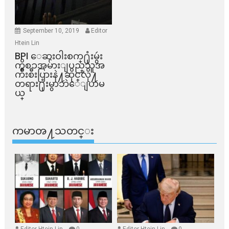
September 10, 2019
Editor
Htein Lin
BPI ​ေဆးဝါးစက္​႐ုံးမွဴး
ကိစၥအမ်ားျပည္​သူအ
က်ိဳးစီးပြားနဲ႔ဆိုင္​လို႔
တရား႐ုံးမွာဘဲေျပာမ
ယ္​
ကမာၻ႔သတင္း