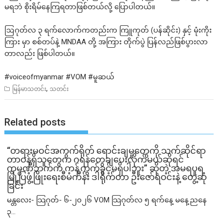
မရဘဲ စိုးရိမ်နေကြရတာဖြစ်တယ်လို့ ပြောပါတယ်။
ဩဂုတ်လ ၃ ရက်လောက်ကတည်းက ကြူကုတ် (ပန်ဆိုင်း) နှင့် မုံးကိုး
ကြား မှာ စစ်တပ်နဲ့ MNDAA တို့ အကြား တိုက်ပွဲ ပြန်လည်ဖြစ်ပွားလာ
တာလည်း ဖြစ်ပါတယ်။
#voiceofmyanmar
#VOM
#မူဆယ
,
မြန်မာသတင်း
သတင်း
Related posts
“တရားမဝင်အကွက်ရိုက် ရောင်းချမှုတွေကို သက်ဆိုင်ရာ
တာဝန်ရှိသူတွေက ဂရန်တွေချပေးလိုက်မယ်ဆိုရင်
ကုမ္ပဏီဘက်က ကန့်ကွက်ခွင့်မရှိပါဘူး” ဆိုတဲ့ အမရပူရ
မြို့ပြဖွံ့ဖြိုးရေးစီမံကိန်း ဒါရိုက်တာ ဦးဇော်ရဲဝင်းနဲ့ တွေ့ဆုံ
ခြင်း
မန္တလေး- သြဂုတ်- ၆-၂၀၂၆ VOM သြဂုတ်လ ၅ ရက်နေ့ မနေ့ညနေ
၃...