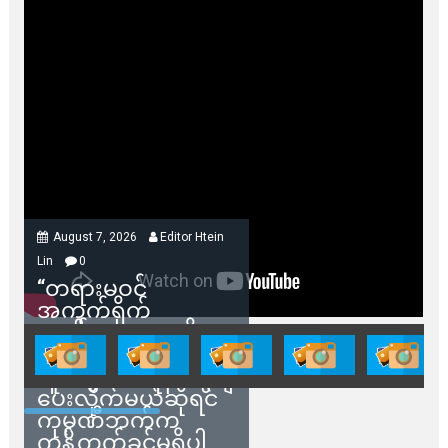
August 7, 2026
Editor Htein
Lin
0
“တရားမဝင်
အကွက်ရိုက်
ရောင်းချမှုတွေကို
သက်ဆိုင်ရာတာဝန်ရှိ
သူတွေက ဂရန်တွေချ
ပေးလိုက်မယ်ဆိုရင်
ကုမ္ပဏီဘက်က
ကန့်ကွက်ခွင့်မရှိပါ