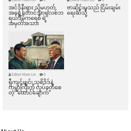
Editor Htein Lin
0
Editor Htein Lin
0
အင်ဒိုနီးရှား သို့မဟုတ်
ဗာဆိုင်းမှသည် ငြိမ်းချမ်း
အရှေ့တောင်အာရှလစ်ဘ
ရေးဆီသို့
ရယ်ဒီမိုကရေစီ ရဲ့
အမှတ်အသား
Editor Htein Lin
0
ရှီကျင့်ဖျင်၊ သုစိဒိဒ်နဲ့
ကမ္ဘာကြီးကို လှုပ်ခတ်စေ
တဲ့ “ထောင်ချောက်”