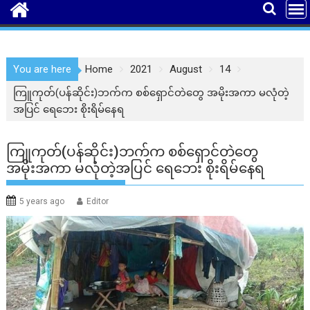
You are here
Home
2021
August
14
ကြူကုတ်(ပန်ဆိုင်း)ဘက်က စစ်ရှောင်တဲတွေ အမိုးအကာ မလုံတဲ့
အပြင် ရေဘေး စိုးရိမ်နေရ
ကြူကုတ်(ပန်ဆိုင်း)ဘက်က စစ်ရှောင်တဲတွေ
အမိုးအကာ မလုံတဲ့အပြင် ရေဘေး စိုးရိမ်နေရ
5 years ago
Editor