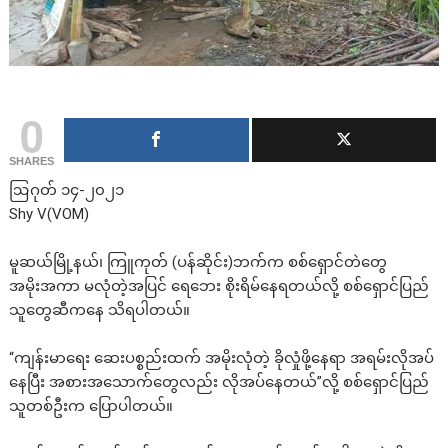
0
SHARES
ဩဂုတ် ၁၄-၂၀၂၁
Shy V(VOM)
မူဆယ်မြို့နယ်၊ ကြူကုတ် (ပန်ဆိုင်း)ဘက်က စစ်ရှောင်တဲတွေ
အမိုးအကာ မလုံတဲ့အပြင် ရေဘေး စိုးရိမ်နေရတယ်လို့ စစ်ရှောင်ပြည်
သူတွေဆီကနေ သိရပါတယ်။
“ကျန်းမာရေး ဆေးပစ္စည်းထက် အမိုးလုံတဲ့ ခိုလှုံဖို့နေရာ အရမ်းလိုအပ်
နေပြီး အစားအသောက်တွေလည်း လိုအပ်နေတယ်”လို့ စစ်ရှောင်ပြည်
သူတစ်ဦးက ပြောပါတယ်။