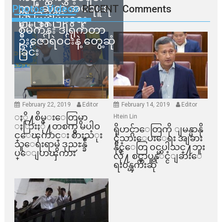
ဘူး” ဆိုတဲ့ အမရပူရ
Photos Videos
RECENT
Comments
မြို့ပြဖွံ့ဖြိုးရေး
စီမံကိန်း ဒါရိုက်တာ
ဦးဇော်ရဲဝင်းနဲ့ တွေ့ဆုံ
ခြင်း
February 22, 2019
Editor
February 14, 2019
Editor
ႏို႔စိမ္းေတြမွာ
Htein Lin
ႏြားႏို႔တစက္မွ မပါဝ
ရိုဟင္ဂ်ာေတြကို ျမန္မာနို
င္ေၾကာင္း စားသံုး
င္ငံသားေပးေရး အျခား
သူေရးရာမွ ဒုညႊန္ခ်ဳ
နိုင္ငံေတြ ၀င္မပါသင္႔ဘူး
ပ္ေျပာၾကား
လို႔ စင္ကာပူနုိင္ငံျခားေ
ရး၀န္ၾကီးဆို