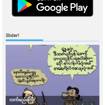
Slider!
လက်မည်းကြီး
သ