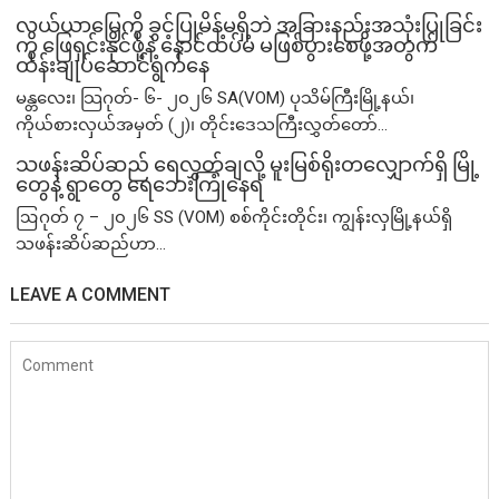
လယ်ယာမြေကို ခွင့်ပြုမိန့်မရှိဘဲ အခြားနည်းအသုံးပြုခြင်း
ကို ဖြေရှင်းနိုင်ဖို့နဲ့ နောင်ထပ်မံ မဖြစ်ပွားစေဖို့အတွက်
ထိန်းချုပ်ဆောင်ရွက်နေ
မန္တလေး၊ သြဂုတ်- ၆- ၂၀၂၆ SA(VOM) ပုသိမ်ကြီးမြို့နယ်၊
ကိုယ်စားလှယ်အမှတ် (၂)၊ တိုင်းဒေသကြီးလွှတ်တော်...
သဖန်းဆိပ်ဆည် ရေလွှတ်ချလို့ မူးမြစ်ရိုးတလျှောက်ရှိ မြို့
တွေနဲ့ ရွာတွေ ရေဘေးကြုံနေရ
ဩဂုတ် ၇ – ၂၀၂၆ SS (VOM) စစ်ကိုင်းတိုင်း၊ ကျွန်းလှမြို့နယ်ရှိ
သဖန်းဆိပ်ဆည်ဟာ...
LEAVE A COMMENT