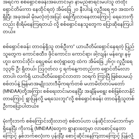
အရင်က စစ်ရှောင်စခန်းအဟောင်းမှာ နာမည်စာရင်းမပါသူ‌ တဲထိုး
ရှောင်တိမ်းကာ နေထိုင်ရတဲ့ အိမ်ခြေ ၂၀ နီးပါးနဲ့ လူဦးရေ ၅၀ အထက်
ရှိပြီး အခုအခါ မိုးမလုံတဲ့အပြင် ရေကြီးလာနေတာကြောင့် ရေဘေးကို
လည်း စိုးရိမ်နေကြရတယ် လို့ စစ်ရှောင်နေသူတွေက ပြောဆိုနေကြပါ
တယ်။
စစ်ရှောင်စခန်း တာဝန်ရှိသူ တစ်ဦးက” ယာယီတိမ်းရှောင်နေရတဲ့ ပြည်
သူတွေက ကောင်စထီး၊ ဖိုင်ကောင်း၊ ကောင်ရာ၊ ခါ့လျန်၊ မန်ဂျေ၊ နမ့်
ဟူး၊ ကောင်းဝိုင်၊ ရေပူစမ်း စတဲ့ရွာတွေ ထဲက အိမ်ခြေ ၂၆၇၊ လူဦးရေ
၁၃၃၆ ဦး ရှိတယ်၊ ဩဂုတ်လ ၄ ရက်နေ့ကတည်းက ရှောင်တိမ်းလာ
တာပါ၊ လက်ရှိ ယာယီတိမ်းရှောင်လာတာ ၁၀ရက် ကြာပြီ ဖြစ်ပေမယ့်
စစ်တပ်နဲ့ မြန်မာအမျိုးသားဒီမိုကရက်တစ် မဟာမိတ်တပ်မတော်
(MNDAA)တို့အကြား စစ်ရေးတင်းမာနေပြီး အချိန်မရွေး စစ်ဖြစ်လာနိုင်
တာကြောင့် ‌ရွာပြန်လို့ မရသေးဘူး”လို့ စစ်ရှောင်စခန်း တာဝန်ရှိသူတစ်
ဦးကပြောပါတယ်။
မုံးကိုးဘက် စစ်ကြောင်းထိုးလာတဲ့ စစ်တပ်ဟာ ပန်ဆိုင်းလမ်းဘက်မှာ
ရှိနေပြီး ကိုးကန့် (MNDAA)တွေက ရွာနား‌တွေမှာ လာစောင့်နေတာ
ကြောင့် နှစ်ဘက်စလုံးက ပုန်းပြီး စောင့်ဆိုင်းနေကြတာကြောင့် ပြန်လို့