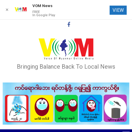
VOM News
✕
VIEW
FREE
In Google Play
Skip
to
content
Bringing Balance Back To Local News