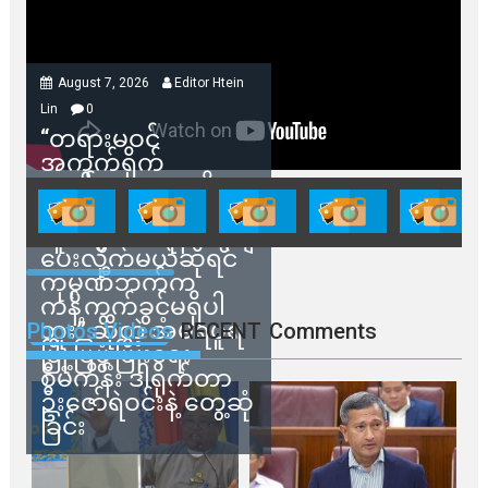
August 7, 2026
Editor Htein
Lin
0
“တရားမဝင်
အကွက်ရိုက်
ရောင်းချမှုတွေကို
သက်ဆိုင်ရာတာဝန်ရှိ
သူတွေက ဂရန်တွေချ
ပေးလိုက်မယ်ဆိုရင်
ကုမ္ပဏီဘက်က
ကန့်ကွက်ခွင့်မရှိပါ
ဘူး” ဆိုတဲ့ အမရပူရ
Photos Videos
RECENT
Comments
မြို့ပြဖွံ့ဖြိုးရေး
စီမံကိန်း ဒါရိုက်တာ
ဦးဇော်ရဲဝင်းနဲ့ တွေ့ဆုံ
ခြင်း