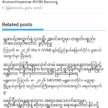
#voiceofmyanmar
#VOM
#ဖားကန့
,
,
မြန်မာသတင်း
မှုခင်း
သတင်း
Related posts
မူဆယ်အထွက်နဲ့ လားရှိုး အဝင်တွေမှာ တရုတ်ပစ္စည်း
ပါဆယ်ထုပ်တောင် ခွင့်မပြု
ဩဂုတ် ၈၊ ၂၀၂၆ Shy V (VOM) ရှမ်းပြည်နယ်မြောက်ပိုင်း၊ မူဆယ်
အထွက်မှာ ပြီးခဲ့တဲ့...
ဆည်တော်ကြီးရေလှောင်တမံ ရေလျှော့ချနေတာကြောင့်
ချောင်းမကြီးအနီးက ကျေးရွာ ၁၀ ရွာဝန်းကျင်ရေနစ်မြုပ်၊
မန္တလေး – မိုးကုတ်ကားလမ်း ဖြတ်သန်းမရ
မန္တလေး၊ သြဂုတ်- ၈- ၂၀၂၆ SA(VOM) မန္တလေးတိုင်း၊ မတ္တရာ
မြို့နယ်မှာရှိတဲ့ ဆည်တော်ကြီးရေလှောင်တမံအတွင်း ရေဝင်ရောက်
မှု...
ရေကြီးတဲ့​နေရာ​တွေက အစားအသောက်တွေမှာ
အညစ်အကြေးနဲ့ ဓာတုပစ္စည်းတွေ ရောနှောပါဝင်နိုင်လို့