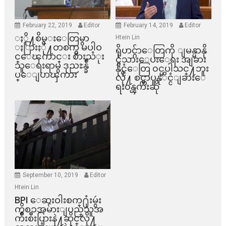
February 22, 2019
Editor
February 14, 2019
Editor
ႏို႔စိမ္းေတြမွာ
Htein Lin
ႏြားႏို႔တစက္မွ မပါဝ
ရိုဟင္ဂ်ာေတြကို ျမန္မာနို
င္ေၾကာင္း စားသံုး
င္ငံသားေပးေရး အျခား
သူေရးရာမွ ဒုညႊန္ခ်ဳ
နိုင္ငံေတြ ၀င္မပါသင္႔ဘူး
ပ္ေျပာၾကား
လို႔ စင္ကာပူနုိင္ငံျခားေ
ရး၀န္ၾကီးဆို
September 10, 2019
Editor
Htein Lin
BPI ​ေဆးဝါးစက္​႐ုံးမွဴး
ကိစၥအမ်ားျပည္​သူအ
က်ိဳးစီးပြားနဲ႔ဆိုင္​လို႔