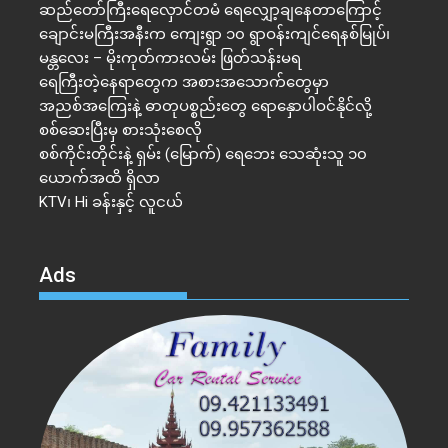
ဆည်တော်ကြီးရေလှောင်တမံ ရေလျှော့ချနေတာကြောင့်
ချောင်းမကြီးအနီးက ကျေးရွာ ၁၀ ရွာဝန်းကျင်ရေနစ်မြုပ်၊
မန္တလေး – မိုးကုတ်ကားလမ်း ဖြတ်သန်းမရ
ရေကြီးတဲ့​နေရာ​တွေက အစားအသောက်တွေမှာ
အညစ်အကြေးနဲ့ ဓာတုပစ္စည်းတွေ ရောနှောပါဝင်နိုင်လို့
စစ်ဆေးပြီးမှ စားသုံးစေလို
စစ်ကိုင်းတိုင်းနဲ့ ရှမ်း (မြောက်) ရေဘေး သေဆုံးသူ ၁၀
ယောက်အထိ ရှိလာ
KTV၊ Hi ခန်းနှင့် လူငယ်
Ads