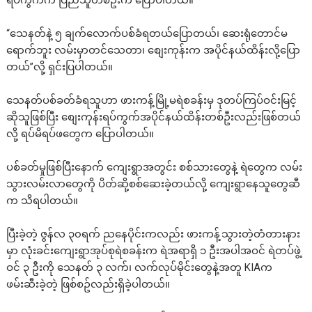
ရပ်ကွက်က ပြည်သူတစ်ဦးက ပြောပါတယ်။
“သေနတ်နဲ့ ၅ ချက်လောက်ပစ်ခံရတယ်ပြောတယ်၊ ဆေးရုံတောင်မ
ရောက်ဘူး လမ်းမှာတင်သေတာ၊ စျေးကုန်းက အပိုင်နယ်ထိန်းလို့ပြော
တယ်”လို့ ရှင်းပြပါတယ်။
သေနတ်ပစ်ခတ်ခံရသူဟာ ဖားကန့်မြို့မရဲစခန်းမှ ဒုတပ်ကြပ်ဝင်းမြင့်
ဆိုသူဖြစ်ပြီး စျေးကုန်းရပ်ကွက်အပိုင်နယ်ထိန်းတစ်ဦးလည်းဖြစ်တယ်
လို့ ရပ်မိရပ်ဖတွေက ပြောပါတယ်။
ပစ်ခတ်မှုဖြစ်ပြီးနောက် ကျေးရွာအတွင်း စစ်သားတွေနဲ့ ရဲတွေက လမ်း
သွားလမ်းလာတွေကို ပိတ်ဆို့စစ်ဆေးခဲ့တယ်လို့ ကျေးရွာနေသူတွေဆီ
က သိရပါတယ်။
ပြီးခဲ့တဲ့ ဇွန်လ ၃၀ရက် ညနေပိုင်းကလည်း ဖားကန့်သွားတဲ့တံတားနား
မှာ လုံးခင်းကျေးရွာအုပ်စုရဲစခန်းက ရဲအရာရှိ ၁ ဦးအပါအဝင် ရဲတပ်ဖွဲ့
ဝင် ၃ ဦးကို သေနတ် ၃ လက်၊ လက်လုပ်မိုင်းတွေနဲ့အတူ KIAက
ဖမ်းဆီးခဲ့တဲ့ ဖြစ်စဥ်လည်းရှိခဲ့ပါတယ်။