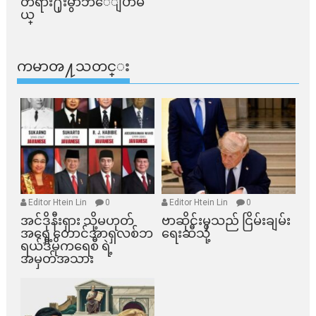
တရား႐ုံးမွာဘဲေျပာမ
ယ္​
ကမာၻ႔သတင္း
Editor Htein Lin
0
Editor Htein Lin
0
အင်ဒိုနီးရှား သို့မဟုတ်
ဗာဆိုင်းမှသည် ငြိမ်းချမ်း
အရှေ့တောင်အာရှလစ်ဘ
ရေးဆီသို့
ရယ်ဒီမိုကရေစီ ရဲ့
အမှတ်အသား