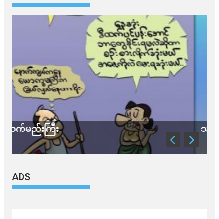
သတိ အိုမီခရွန်တဲ့
ADS