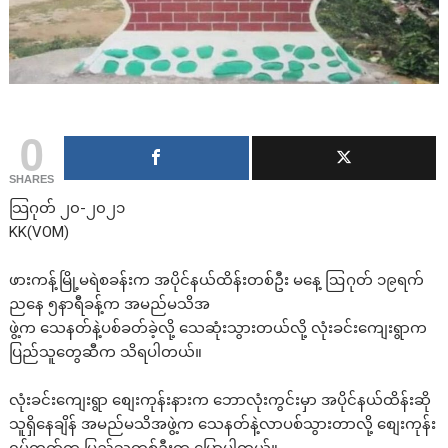
0
SHARES
သြဂုတ် ၂၀-၂၀၂၁
KK(VOM)
ဖားကန့်မြို့မရဲစခန်းက အပိုင်နယ်ထိန်းတစ်ဦး မနေ့ ဩဂုတ် ၁၉ရက်
ညနေ ၅နာရီခန့်က အမည်မသိအ
ဖွဲ့က သေနတ်နဲ့ပစ်ခတ်ခဲ့လို့ သေဆုံးသွားတယ်လို့ လုံးခင်းကျေးရွာက
ပြည်သူတွေဆီက သိရပါတယ်။
လုံးခင်းကျေးရွာ စျေးကုန်းနားက ဘောလုံးကွင်းမှာ အပိုင်နယ်ထိန်းဆို
သူရှိနေချိန် အမည်မသိအဖွဲ့က သေနတ်နဲ့လာပစ်သွားတာလို့ စျေးကုန်း