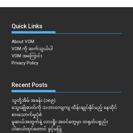
Quick Links
About VOM
VOM ကို ဆက်သွယ်ပါ
VOM အကြောင်း
Privacy Policy
Recent Posts
သူတို့အိမ် အခန်း (၁၈၉)
သွေးချိုဓာတ်ကို သဘာဝကျကျ ထိန်းချုပ်နိုင်မည့် နေထိုင်
စားသောက်မှုပုံစံ
မူဆယ်အထွက်နဲ့ လားရှိုး အဝင်တွေမှာ တရုတ်ပစ္စည်း
ပါဆယ်ထုပ်တောင် ခွင့်မပြု