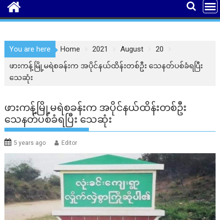
You are here
Home
2021
August
20
ဖားကန့်မြို့မရဲစခန်းက အပိုင်နယ်ထိန်းတစ်ဦး သေနတ်ပစ်ခံရပြီး
သေဆုံး
ဖားကန့်မြို့မရဲစခန်းက အပိုင်နယ်ထိန်းတစ်ဦး
သေနတ်ပစ်ခံရပြီး သေဆုံး
5 years ago
Editor