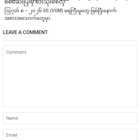
စစ်ဆေးပြီးမှ စားသုံးစေလို
ဩဂုတ် ၈ – ၂၀၂၆ SS (VOM) ရေကြီးမှုတွေ ဖြစ်ပြီးနောက်
အစားအသောက်တွေမှာ...
LEAVE A COMMENT