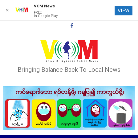
VOM News
✕
VIEW
FREE
In Google Play
Skip
to
content
Bringing Balance Back To Local News