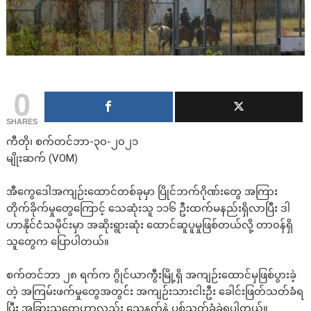
0
SHARES
ကီတို၊ စက်တင်ဘာ-၃၀-၂၀၂၁
မျိုးဆက် (VOM)
အီကွေဒေါအကျဉ်းထောင်တစ်ခုမှာ ပြိုင်ဘက်ဂိုဏ်းတွေ အကြား
တိုက်ခိုက်မှုတွေကြောင့် သေဆုံးသူ ၁၁၆ ဦးထက်မနည်းရှိလာပြီး ဒါ
ဟာနိုင်ငံသမိုင်းမှာ အဆိုးရွားဆုံး ထောင်ဆူပူမှုဖြစ်တယ်လို့ တာ၀န်ရှိ
သူတွေက ပြောပါတယ်။
စက်တင်ဘာ ၂၈ ရက်က ဂွိုင်ယာကွီးမြို့ရှိ အကျဉ်းထောင်မှဖြစ်ပွားခဲ့
တဲ့ အကြမ်းဖက်မှုတွေအတွင်း အကျဉ်းသားငါးဦး ခေါင်းဖြတ်သတ်ခံရ
ပြီး အခြားသူတွေဟာလည်း သေနတ်နဲ့ ပစ်သတ်ခံခဲ့ရပါတယ်။