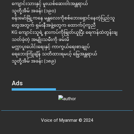
ကျောင်းသားနှင့် မူးယစ်ဆေးဝါးအန္တရာယ်
သူတို့အိမ် အခန်း (၁၉၀)
ဗန်းမော်မြို့ကနေ မန္တလေးကိုစစ်ဘေးရှောင်နေတဲ့ပြည်သူ
တွေအတွက် ရှမ်းနီအဖွဲ့တွေက ထောက်ပံ့ကူညီ
KG ကျောင်းသူရဲ့ နားကပ်ကိုဖြုတ်ယူပြီး ရေကန်ထဲတွန်းချ
သတ်ခဲ့တဲ့ အမျိုးသမီးကို ဖမ်းမိ
မက္ကာပူးပေါင်းရေးနှင့် ကာကွယ်ရေးစာချုပ်
ရေဘေးကြုံချိန် သတိထားရမယ့် မြွေအန္တရာယ်
သူတို့အိမ် အခန်း (၁၈၉)
Ads
Voice of Myanmar © 2024