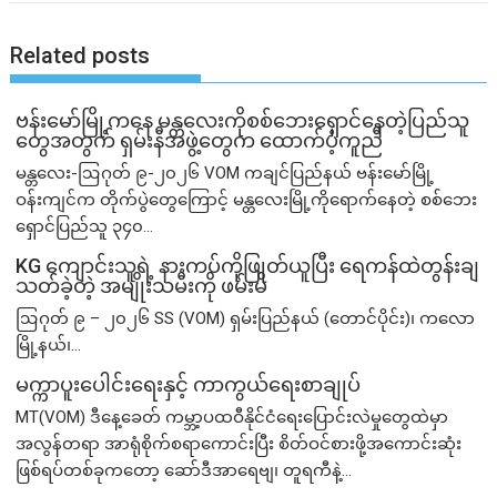
Related posts
ဗန်းမော်မြို့ကနေ မန္တလေးကိုစစ်ဘေးရှောင်နေတဲ့ပြည်သူ
တွေအတွက် ရှမ်းနီအဖွဲ့တွေက ထောက်ပံ့ကူညီ
မန္တလေး-ဩဂုတ် ၉-၂၀၂၆ VOM ကချင်ပြည်နယ် ဗန်းမော်မြို့
ဝန်းကျင်က တိုက်ပွဲတွေကြောင့် မန္တလေးမြို့ကိုရောက်နေတဲ့ စစ်ဘေး
ရှောင်ပြည်သူ ၃၄၀...
KG ကျောင်းသူရဲ့ နားကပ်ကိုဖြုတ်ယူပြီး ရေကန်ထဲတွန်းချ
သတ်ခဲ့တဲ့ အမျိုးသမီးကို ဖမ်းမိ
ဩဂုတ် ၉ – ၂၀၂၆ SS (VOM) ရှမ်းပြည်နယ် (တောင်ပိုင်း)၊ ကလော
မြို့နယ်၊...
မက္ကာပူးပေါင်းရေးနှင့် ကာကွယ်ရေးစာချုပ်
MT(VOM) ​ဒီနေ့ခေတ် ကမ္ဘာ့ပထဝီနိုင်ငံရေးပြောင်းလဲမှုတွေထဲမှာ
အလွန်တရာ အာရုံစိုက်စရာကောင်းပြီး စိတ်ဝင်စားဖို့အကောင်းဆုံး
ဖြစ်ရပ်တစ်ခုကတော့ ဆော်ဒီအာရေဗျ၊ တူရကီနဲ့...