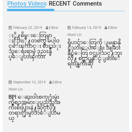
Photos Videos
RECENT
Comments
February 22, 2019
Editor
February 14, 2019
Editor
ႏို႔စိမ္းေတြမွာ
Htein Lin
ႏြားႏို႔တစက္မွ မပါဝ
ရိုဟင္ဂ်ာေတြကို ျမန္မာနို
င္ေၾကာင္း စားသံုး
င္ငံသားေပးေရး အျခား
သူေရးရာမွ ဒုညႊန္ခ်ဳ
နိုင္ငံေတြ ၀င္မပါသင္႔ဘူး
ပ္ေျပာၾကား
လို႔ စင္ကာပူနုိင္ငံျခားေ
ရး၀န္ၾကီးဆို
September 10, 2019
Editor
Htein Lin
BPI ​ေဆးဝါးစက္​႐ုံးမွဴး
ကိစၥအမ်ားျပည္​သူအ
က်ိဳးစီးပြားနဲ႔ဆိုင္​လို႔
တရား႐ုံးမွာဘဲေျပာမ
ယ္​