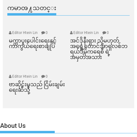
ကမာၻ႔သတင္း
Editor Htein Lin
0
Editor Htein Lin
0
မက္ကာပူးပေါင်းရေးနှင့်
အင်ဒိုနီးရှား သို့မဟုတ်
ကာကွယ်ရေးစာချုပ်
အရှေ့တောင်အာရှလစ်ဘ
ရယ်ဒီမိုကရေစီ ရဲ့
အမှတ်အသား
Editor Htein Lin
0
ဗာဆိုင်းမှသည် ငြိမ်းချမ်း
ရေးဆီသို့
About Us