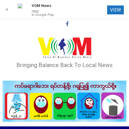
VOM News
✕
VIEW
FREE
In Google Play
Skip
to
content
Bringing Balance Back To Local News