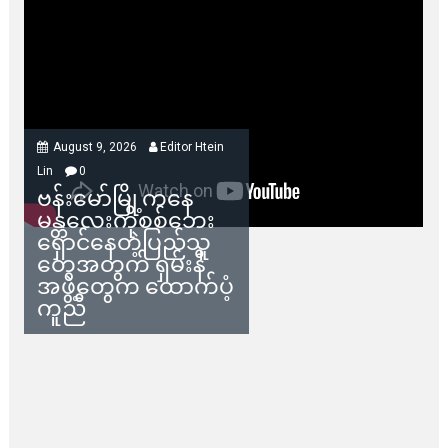
August 9, 2026
Editor Htein
Lin
0
ဗန်းမော်မြို့ကနေ
မန္တလေးကိုစစ်ဘေး
ရှောင်နေတဲ့ပြည်သူ
တွေအတွက် ရှမ်းနီ
အဖွဲ့တွေက ထောက်ပံ့
ကူညီ