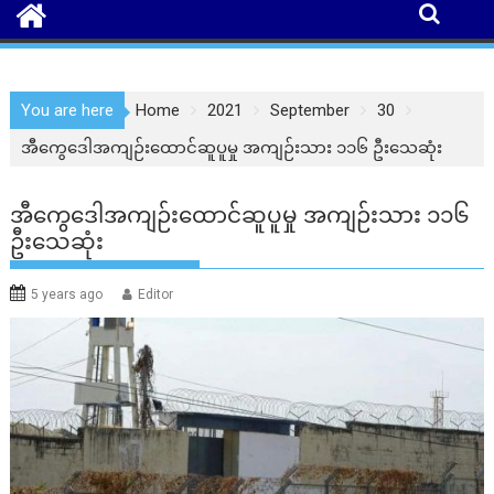
You are here
Home
2021
September
30
အီကွေဒေါအကျဉ်းထောင်ဆူပူမှု အကျဉ်းသား ၁၁၆ ဦးသေဆုံး
အီကွေဒေါအကျဉ်းထောင်ဆူပူမှု အကျဉ်းသား ၁၁၆
ဦးသေဆုံး
5 years ago
Editor