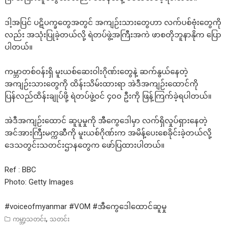
ဒါ့အပြင် ပဋိပက္ခတွေအတွင် အကျဉ်းသားတွေဟာ လက်ပစ်ဗုံးတွေကို
လည်း အသုံးပြုခဲ့တယ်လို့ ရဲတပ်ဖွဲ့အကြီးအကဲ ဖာစတိုဘူနာနိုက ပြော
ပါတယ်။
ကမ္ဘာတစ်၀န်းရှိ မူးယစ်ဆေးဝါးဂိုဏ်းတွေနဲ့ ဆက်နွယ်နေတဲ့
အကျဉ်းသားတွေကို ထိန်းသိမ်းထားရာ အဲဒီအကျဉ်းထောင်ကို
ပြန်လည်ထိန်းချုပ်ဖို့ ရဲတပ်ဖွဲ့၀င် ၄၀၀ ဦးကို ဖြန့်ကြက်ခဲ့ရပါတယ်။
အဲဒီအကျဉ်းထောင် ဆူပူမှုကို အီကွေဒေါမှာ လက်ရှိလှုပ်ရှားနေတဲ့
အင်အားကြီးမက္ကဆီကို မူးယစ်ဂိုဏ်းက အမိန့်ပေးစေခိုင်းခဲ့တယ်လို့
ဒေသတွင်းသတင်းဌာနတွေက ဖော်ပြထားပါတယ်။
Ref : BBC
Photo: Getty Images
#voiceofmyanmar
#VOM
#အီက
ွေဒေါထောင်ဆူမှု
,
ကမ္ဘာ့သတင်း
သတင်း