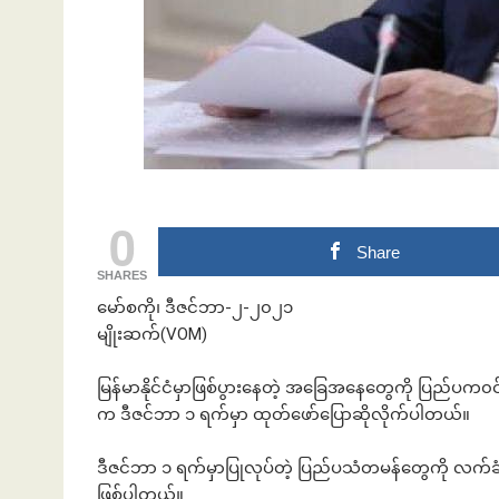
ဘဏ်နဲ့အကြွေး
0
Share
SHARES
မော်စကို၊ ဒီဇင်ဘာ-၂-၂၀၂၁
မျိုးဆက်(VOM)
မြန်မာနိုင်ငံမှာဖြစ်ပွားနေတဲ့ အခြေအနေတွေကို ပြည်ပက၀င
က ဒီဇင်ဘာ ၁ ရက်မှာ ထုတ်ဖော်ပြောဆိုလိုက်ပါတယ်။
ဒီဇင်ဘာ ၁ ရက်မှာပြုလုပ်တဲ့ ပြည်ပသံတမန်တွေကို လက်
ဖြစ်ပါတယ်။