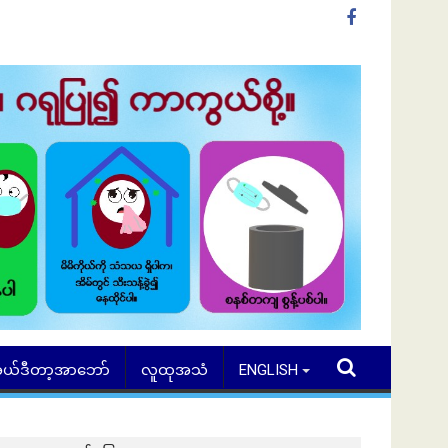
ယ်ဒီတာ့အာဘော်
လူထုအသံ
ENGLISH