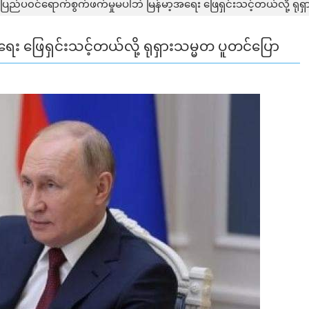
ပြည်ပ၀င်ရောက်စွက်ဖက်မှုမပါဘဲ မြန်မာ့အရေး ဖြေရှင်းသင့်တယ်လို့ ရုရ
ေး ဖြေရှင်းသင့်တယ်လို့ ရုရှားသမ္မတ ပူတင်ပြော