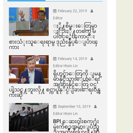
February 22, 2019
Editor
ႏို႔စိမ္းေတြမွာ
ႏြားႏို႔တစက္မွ မ
ပါဝင္ေၾကာင္း
စားသံုးသူေရးရာမွ ဒုညႊန္ခ်ဳပ္ေျပာၾ
ကား
February 14, 2019
Editor Htein Lin
ရိုဟင္ဂ်ာေတြကို ျမန္
မာနိုင္ငံသားေပးေရး
အျခားနိုင္ငံေတြ ၀င္မ
ပါသင္႔ဘူးလို႔ စင္ကာပူနုိင္ငံျခားေရး၀န္ၾ
ကီးဆို
September 10, 2019
Editor Htein Lin
BPI ​ေဆးဝါးစက္​႐ုံး
မွဴးကိစၥအမ်ားျပည္​
သူအက်ိဳးစီးပြားနဲ႔ဆို