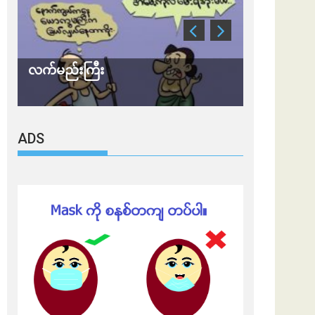
လက်မည်းကြီး
သတိ အိုမီခရ
ADS