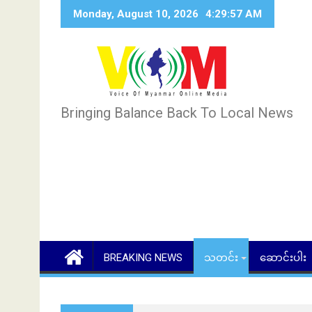
Skip
Monday, August 10, 2026
4:29:58 AM
to
content
Bringing Balance Back To Local News
BREAKING NEWS
သတင်း
ဆောင်းပါး