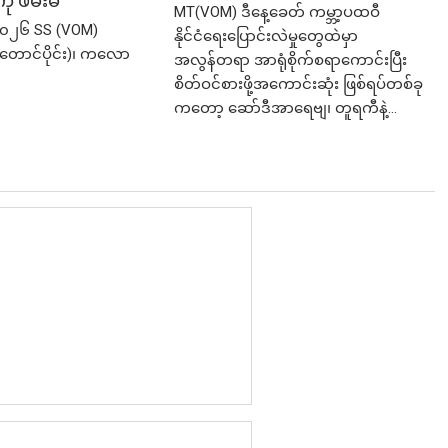
ု ဖမ်းမိ
MT(VOM) ​ဒီနေ့ခေတ် ကမ္ဘာ့ပထဝီ
၀၂၆ SS (VOM)
နိုင်ငံရေးပြောင်းလဲမှုတွေထဲမှာ
(တောင်ပိုင်း)၊ ကလော
အလွန်တရာ အာရုံစိုက်စရာကောင်းပြီး
စိတ်ဝင်စားဖို့အကောင်းဆုံး ဖြစ်ရပ်တစ်ခု
ကတော့ ဆော်ဒီအာရေဗျ၊ တူရကီနဲ့...