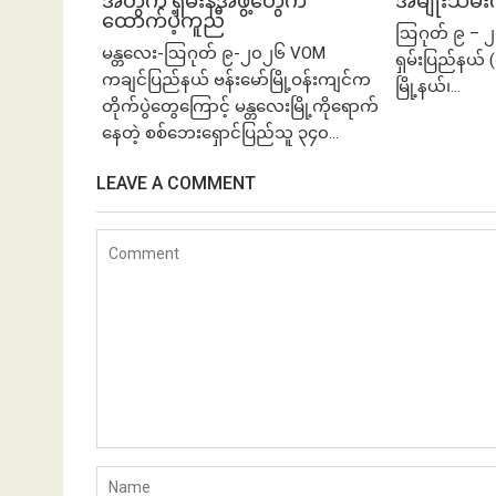
အတွက် ရှမ်းနီအဖွဲ့တွေက
အမျိုးသမီးကိ
ထောက်ပံ့ကူညီ
ဩဂုတ် ၉ – ၂
မန္တလေး-ဩဂုတ် ၉-၂၀၂၆ VOM
ရှမ်းပြည်နယ် 
ကချင်ပြည်နယ် ဗန်းမော်မြို့ဝန်းကျင်က
မြို့နယ်၊...
တိုက်ပွဲတွေကြောင့် မန္တလေးမြို့ကိုရောက်
နေတဲ့ စစ်ဘေးရှောင်ပြည်သူ ၃၄၀...
LEAVE A COMMENT