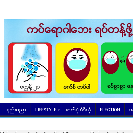
နည်းပညာ
LIFESTYLE
ဓာတ်ပုံ ဗီဒီယို
ELECTION
အ