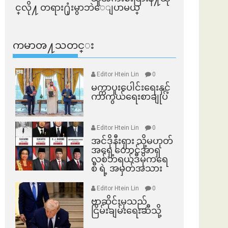
င္​လို႔ တရား႐ုံးမွာဘဲေျပာမယ္​
ကမာၻ႔သတင္း
Editor Htein Lin
0
မက္ကာပူးပေါင်းရေးနှင့်
ကာကွယ်ရေးစာချုပ်
Editor Htein Lin
0
အင်ဒိုနီးရှား သို့မဟုတ်
အရှေ့တောင်အာရှ
လစ်ဘရယ်ဒီမိုကရေ
စီ ရဲ့ အမှတ်အသား
Editor Htein Lin
0
ဗာဆိုင်းမှသည်
ငြိမ်းချမ်းရေးဆီသို့