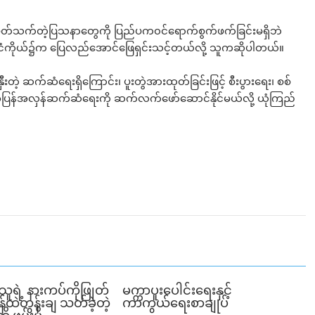
ေနဲ့ပတ်သက်တဲ့ပြသနာတွေကို ပြည်ပက၀င်ရောက်စွက်ဖက်ခြင်းမရှိဘဲ
မာနိုင်ငံကိုယ်၌က ပြေလည်အောင်ဖြေရှင်းသင့်တယ်လို့ သူကဆိုပါတယ်။
ီးတဲ့ ဆက်ဆံရေးရှိကြောင်း၊ ပူးတွဲအားထုတ်ခြင်းဖြင့် စီးပွားရေး၊ စစ်
အပြန်အလှန်ဆက်ဆံရေးကို ဆက်လက်ဖော်ဆောင်နိုင်မယ်လို့ ယုံကြည်
ူရဲ့ နားကပ်ကိုဖြုတ်
မက္ကာပူးပေါင်းရေးနှင့်
်ထဲတွန်းချ သတ်ခဲ့တဲ့
ကာကွယ်ရေးစာချုပ်