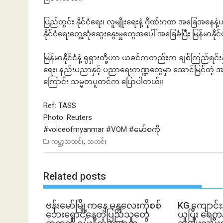
ပြည်တွင်း နိုင်ငံရေး၊ လူမျိုးရေးနဲ့ ဂိုဏ်းဂဏ အခြေအန
နိုင်ငံရေးတွေ့ဆုံဆွေးနွေးမှုတွေအပေါ် အခြေခံပြီး မြန်
မြန်မာနိုင်ငံနဲ့ ရုရှားတို့ဟာ ယခင်ကတည်းက ချစ်ကြည်ရင်းနှ
ရေး၊ နည်းပညာနှင့် ပညာရေးကဏ္ဍတွေမှာ အောင်မြင်တဲ့ 
ကြောင်း သမ္မတပူတင်က ပြောပါတယ်။
Ref: TASS
Photo: Reuters
#voiceofmyanmar
#VOM
#မော
်စကို
,
ကမ္ဘာ့သတင်း
သတင်း
Related posts
ဗန်းမော်မြို့ကနေ မန္တလေးကိုစစ်
KG ကျောင်းသ
ဘေးရှောင်နေတဲ့ပြည်သူတွေ
ယူပြီး ရေကန