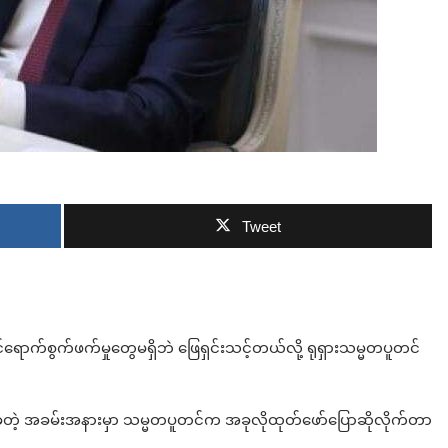
ဘာလျှော့မလဲ
Tweet
်ရောက်စွက်ဖက်မှုတွေမရှိဘဲ ဖြေရှင်းသင့်တယ်လို့ ရုရှားသမ္မတပူတင်
ခံတဲ့ အခမ်းအနားမှာ သမ္မတပူတင်က အခုလိုထုတ်ဖော်ပြောဆိုလိုက်တာ