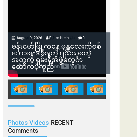
August 9, 2026
Editor Htein Lin
0
ဗန်းမော်မြို့ကနေ မန္တလေးကိုစစ်
ဘေးရှောင်နေတဲ့ပြည်သူတွေ
အတွက် ရှမ်းနီအဖွဲ့တွေက
ထောက်ပံ့ကူညီ
Photos Videos
RECENT
Comments