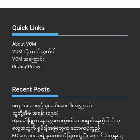
Quick Links
About VOM
VOM ကို ဆက်သွယ်ပါ
VOM အကြောင်း
Privacy Policy
Recent Posts
ကျောင်းသားနှင့် မူးယစ်ဆေးဝါးအန္တရာယ်
သူတို့အိမ် အခန်း (၁၉၀)
ဗန်းမော်မြို့ကနေ မန္တလေးကိုစစ်ဘေးရှောင်နေတဲ့ပြည်သူ
တွေအတွက် ရှမ်းနီအဖွဲ့တွေက ထောက်ပံ့ကူညီ
KG ကျောင်းသူရဲ့ နားကပ်ကိုဖြုတ်ယူပြီး ရေကန်ထဲတွန်းချ