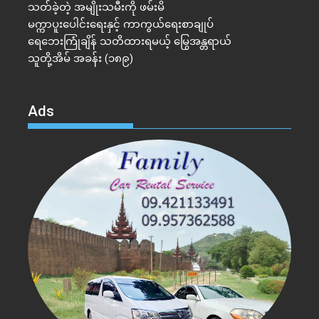
သတ်ခဲ့တဲ့ အမျိုးသမီးကို ဖမ်းမိ
မက္ကာပူးပေါင်းရေးနှင့် ကာကွယ်ရေးစာချုပ်
ရေဘေးကြုံချိန် သတိထားရမယ့် မြွေအန္တရာယ်
သူတို့အိမ် အခန်း (၁၈၉)
Ads