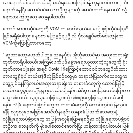
လာရောက်ပစ်ခတ်တယ်ဆို မသိရသေးကြောင်းနဲ့ လူနာတင်ကား ၂ စီး
ရောက်နေပြီး ထောင်ဝင်စာ လာပို့သူများကို မောင်းထုတ်နေတယ်” လို့
ရေးသားကြသူတွေ တွေ့ရပါတယ်။
ထောင်အာဏာပိုင်တွေကို VOM က ဆက်သွယ်ပေမယ့် ဖုန်းကိုင်ဖြေဆို
ခြင်းမရှိခဲ့ပါဘူး ။ နစက ပြောခွင့်ရပုဂ္ဂိုလ် ဗိုလ်ချုပ်ဇော်မင်းထွန်းက
VOMကိုပြောပြတာကတော့
” ဆူတာတော့မဟုတ်ပါဘူး၊ ညနေပိုင်း အိုဘိုထောင်မှာ အထူးတရားရုံး
ထုတ်တာရှိပါတယ်၊အကြမ်းဖက်ပုဒ်မနဲ့အရေးယူထားတဲ့သူတွေကို ရုံး
ထုတ်တာပေါ့နော်၊ အရင် Covid 19ကြောင့်ထောင်ဝင်စာတွေပိတ်ထား
တာတွေရှိခဲ့ပါတယ်၊အဲ့ဒီလိုဖြစ်စဥ်တွေမှာ တရားခံပြသက်သေတွေက
တွေ့ချင်နေကြတယ်၊အထူးတရားရုံးက တရားခံတွေကို ထောင်ပြန်ပို့
တယ်၊ တွေခွင့်အချိန်နည်းတယ်ပေါ့နော်၊ အဲဒီမှာ အခြေအတင်ပြောတာ
တွေဖြစ်တယ်၊ လူစုလူဝေးဖြစ်သွားတဲ့ဖြစ်စဥ်တွေဖြစ်သွားတယ်ပေါ့
နော်၊ လုံခြုံရေးတပ်ဖွဲ့ဝင်တွေက တရားခံတွေကို ထောင်တွင်းပြန်သွင်း
ချိန် လူစုလူဝေးမဖြစ်အောင်ထိန်းရင်း တရားခံပြသက်သေတွေနဲ့
လုံခြုံရေးတပ်ဖွဲ့ဝင်တွေ အပြန်အလှန်ပြောနေစဥ်မှာ လုံခြုံရေးတပ်ဖွဲ့ဝင်
တဦးက သေနတ်ကို မိုးပေါ်ထောင်ဖောက်ပြီး ဟန့်တားခဲ့ရပါတယ်၊ ဖြစ်