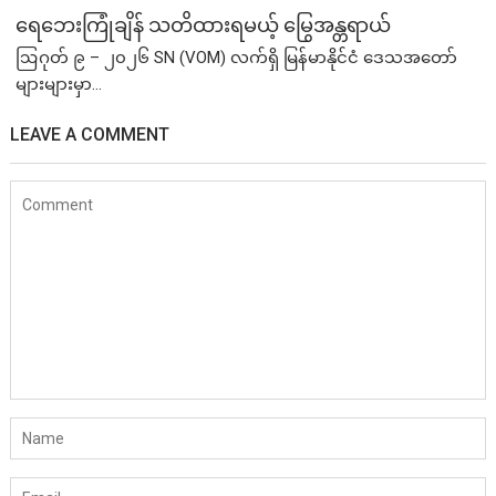
ရေဘေးကြုံချိန် သတိထားရမယ့် မြွေအန္တရာယ်
ဩဂုတ် ၉ – ၂၀၂၆ SN (VOM) လက်ရှိ မြန်မာနိုင်ငံ ဒေသအတော်
များများမှာ...
LEAVE A COMMENT