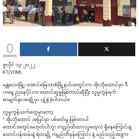
0
SHARES
ဇူလိုင် ၁၃-၂၀၂၂
KT(VOM)
မန္တလေးမြို့၊ အောင်မြေသာစံမြို့နယ်အတွင်းက အိုးဘိုထောင်မှာ ဒီ
ကနေ့ ညနေပိုင်းက ထောင်ဆူမှုဖြစ်တယ်ဆိုပြီး လူမှုကွန်ရက်
စာမျက်နှာအချို့မှာ ပျံ့နှံ့ခဲ့ပါတယ်။
လူမှုကွန်ယက်တွေမှာတော့
” အိုးဘိုထောင် အပြင်မှာ ပစ်ခတ်မှု ဖြစ်တာပါ
ထောင်အတွင်းမဟုတ်ပါဘူး ၊ကျည်ထိထားသူတွေလဲ ရှိနေကြောင်းနဲ့
ထောင်ဝန်ထမ်းနဲ့ ရဲတချို့ ကျည်ထိမှန်ကြောင်း နဲ့ မည်သည့်အဖွဲ့က