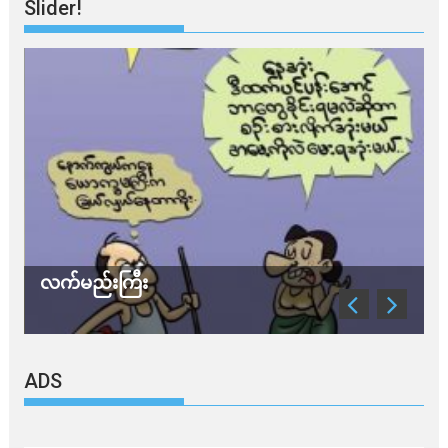
Slider!
လက်မည်းကြီး
သ
ADS