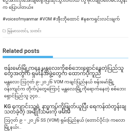
စဥ်အားလုံးအေးချမ်းစွာပြီးဆုံးသွားပါတယ်”လို့ ဗိုလ်ချုပ်ဇော်မင်းထွန်း
က ပြောပါတယ်။
#voiceofmyanmar #VOM #အိိုးဘိုထောင် #နစကရှင်းလင်းချက်
,
မြန်မာသတင်း
သတင်း
Related posts
ဗန်းမော်မြို့ကနေ မန္တလေးကိုစစ်ဘေးရှောင်နေတဲ့ပြည်သူ
တွေအတွက် ရှမ်းနီအဖွဲ့တွေက ထောက်ပံ့ကူညီ
မန္တလေး-ဩဂုတ် ၉-၂၀၂၆ VOM ကချင်ပြည်နယ် ဗန်းမော်မြို့
ဝန်းကျင်က တိုက်ပွဲတွေကြောင့် မန္တလေးမြို့ကိုရောက်နေတဲ့ စစ်ဘေး
ရှောင်ပြည်သူ ၃၄၀...
KG ကျောင်းသူရဲ့ နားကပ်ကိုဖြုတ်ယူပြီး ရေကန်ထဲတွန်းချ
သတ်ခဲ့တဲ့ အမျိုးသမီးကို ဖမ်းမိ
ဩဂုတ် ၉ – ၂၀၂၆ SS (VOM) ရှမ်းပြည်နယ် (တောင်ပိုင်း)၊ ကလော
မြို့နယ်၊...