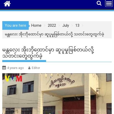
You are here
Home
2022
July
13
မန္တလေး အိုးဘိုထောင်မှာ ဆူပူမှုဖြစ်တယ်လို့ သတင်းတွေထွက်ခဲ့
မန္တလေး အိုးဘိုထောင်မှာ ဆူပူမှုဖြစ်တယ်လို့
သတင်းတွေထွက်ခဲ့
4 years ago
Editor