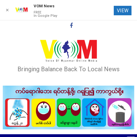
VOM News
✕
VIEW
FREE
In Google Play
Skip
to
content
Bringing Balance Back To Local News