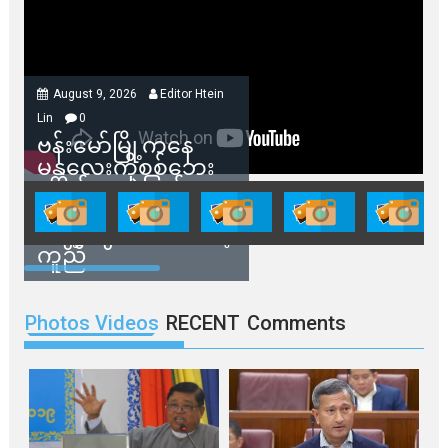
August 9, 2026
Editor Htein
Lin
0
ဗန်းမော်မြို့ကနေ
မန္တလေးကိုစစ်ဘေး
ရှောင်နေတဲ့ပြည်သူ
တွေအတွက် ရှမ်းနီ
အဖွဲ့တွေက ထောက်ပံ့
ကူညီ
Photos Videos
RECENT
Comments