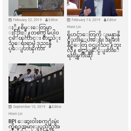
February 22, 2019
Editor
February 14, 2019
Editor
ႏို႔စိမ္းေတြမွာ
Htein Lin
ႏြားႏို႔တစက္မွ မပါဝ
ရိုဟင္ဂ်ာေတြကို ျမန္မာနို
င္ေၾကာင္း စားသံုး
င္ငံသားေပးေရး အျခား
သူေရးရာမွ ဒုညႊန္ခ်ဳ
နိုင္ငံေတြ ၀င္မပါသင္႔ဘူး
ပ္ေျပာၾကား
လို႔ စင္ကာပူနုိင္ငံျခားေ
ရး၀န္ၾကီးဆို
September 10, 2019
Editor
Htein Lin
BPI ​ေဆးဝါးစက္​႐ုံးမွဴး
ကိစၥအမ်ားျပည္​သူအ