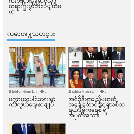
က်ိဳးစီးပြားနဲ႔ဆိုင္​လို႔
တရား႐ုံးမွာဘဲေျပာမ
ယ္​
ကမာၻ႔သတင္း
Editor Htein Lin
0
Editor Htein Lin
0
မက္ကာပူးပေါင်းရေးနှင့်
အင်ဒိုနီးရှား သို့မဟုတ်
ကာကွယ်ရေးစာချုပ်
အရှေ့တောင်အာရှလစ်ဘ
ရယ်ဒီမိုကရေစီ ရဲ့
အမှတ်အသား