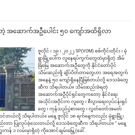
ံထားရတဲ့ အဆောက်အဦပေါင်း ၅၀ ကျော်အထိရှိလာ
ဇူလိုင် ၊ ၁၉ ၊ ၂၀၂၂ SP(VOM) စစ်ကိုင်းတိုင်း ၊ မုံ
ရွာမြို့ပေါ်က လူနေရပ်ကွက်တွေထဲမှာရှိတဲ့ အိမ်
ခြံမြေ အဆောက်အဦတွေကို နိုင်ငံတော်ပိုင်
သိမ်းဆည်းဖို့ ချိပ်ပိတ်တာတွေဟာ အရေအတွက်
အနေနဲ့ ၅၀ ကျော်ရှိနေပြီဖြစ်တယ်လို့ ဒေသခံတွေ
ဆီက သိရပါတယ်။ သိမ်းဆည်းခံရတဲ့
အဆောက်အဦပိုင်ရှင်တွေကတော့ နိုင်ငံရေး
အသိုင်းအဝိုင်းက လူတွေ ၊ စီးပွားရေးလုပ်ငန်းရှင်
တွေ ၊ ကုန်သည်ပွဲစားတွေ ၊ လွှတ်တော်အမတ်
်တယ်လို့ သိရပါတယ်။ မနေ့ ဇူလိုင် ၁၈ ရက်နေ့ကလည်း မုံရွာမြို့၊
်းဆည်းတာ ပြုလုပ်ခဲ့သေးတယ်လို့ ဒေသခံတွေဆီက သိရပါတယ်။ ” မနေ့
ကန် ၁ လမ်းမှာရှိတဲ့ ကိုအောင်ချမ်းမြှေ့ (ခေါ်…