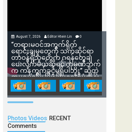
August 7, 2026
Editor Htein Lin
0
“တရားမဝင်အကွက်ရိုက်
ရောင်းချမှုတွေကို သက်ဆိုင်ရာ
တာဝန်ရှိသူတွေက ဂရန်တွေချ
ပေးလိုက်မယ်ဆိုရင် ကုမ္ပဏီဘက်
က ကန့်ကွက်ခွင့်မရှိပါဘူး” ဆိုတဲ့
အမရပူရမြို့ပြဖွံ့ဖြိုးရေးစီမံကိန်း
ဒါရိုက်တာ ဦးဇော်ရဲဝင်းနဲ့ တွေ့ဆုံ
ခြင်း
Photos Videos
RECENT
Comments