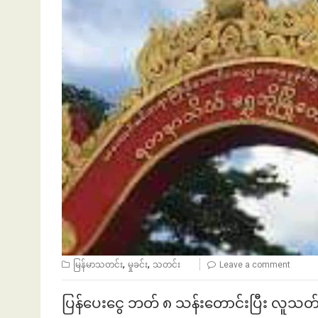
,
,
မြန်မာသတင်း
မှုခင်း
သတင်း
Leave a comment
ပြန်ပေးငွေ ဘတ် ၈ သန်းတောင်းပြီး လူသတ်ခဲ့တ