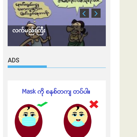
သတိ အိုမီခရွန်တဲ့
ADS