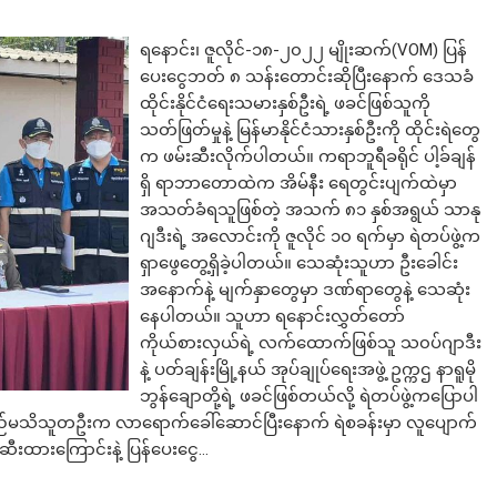
ရနောင်း၊ ဇူလိုင်-၁၈-၂၀၂၂ မျိုးဆက်(VOM) ပြန်
ပေးငွေဘတ် ၈ သန်းတောင်းဆိုပြီးနောက် ဒေသခံ
ထိုင်းနိုင်ငံရေးသမားနှစ်ဦးရဲ့ ဖခင်ဖြစ်သူကို
သတ်ဖြတ်မှုနဲ့ မြန်မာနိုင်ငံသားနှစ်ဦးကို ထိုင်းရဲတွေ
က ဖမ်းဆီးလိုက်ပါတယ်။ ကရာဘူရီခရိုင် ပါ့ခ်ချန်
ရှိ ရာဘာတောထဲက အိမ်နီး ရေတွင်းပျက်ထဲမှာ
အသတ်ခံရသူဖြစ်တဲ့ အသက် ၈၁ နှစ်အရွယ် သာနု
ဂျဒီးရဲ့ အလောင်းကို ဇူလိုင် ၁၀ ရက်မှာ ရဲတပ်ဖွဲ့က
ရှာဖွေတွေ့ရှိခဲ့ပါတယ်။ သေဆုံးသူဟာ ဦးခေါင်း
အနောက်နဲ့ မျက်နှာတွေမှာ ဒဏ်ရာတွေနဲ့ သေဆုံး
နေပါတယ်။ သူဟာ ရနောင်းလွှတ်တော်
ကိုယ်စားလှယ်ရဲ့ လက်ထောက်ဖြစ်သူ သ၀ပ်ဂျာဒီး
နဲ့ ပတ်ချန်းမြို့နယ် အုပ်ချုပ်ရေးအဖွဲ့ ဥက္ကဌ နာရူမို
ဘွန်ချောတို့ရဲ့ ဖခင်ဖြစ်တယ်လို့ ရဲတပ်ဖွဲ့ကပြောပါ
မည်မသိသူတဦးက လာရောက်ခေါ်ဆောင်ပြီးနောက် ရဲစခန်းမှာ လူပျောက်
်းဆီးထားကြောင်းနဲ့ ပြန်ပေးငွေ…