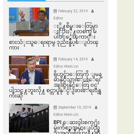
February 22, 2019
Editor
ႏို႔စိမ္းေတြမွာ
ႏြားႏို႔တစက္မွ မ
ပါဝင္ေၾကာင္း
စားသံုးသူေရးရာမွ ဒုညႊန္ခ်ဳပ္ေျပာၾ
ကား
February 14, 2019
Editor Htein Lin
ရိုဟင္ဂ်ာေတြကို ျမန္
မာနိုင္ငံသားေပးေရး
အျခားနိုင္ငံေတြ ၀င္မ
ပါသင္႔ဘူးလို႔ စင္ကာပူနုိင္ငံျခားေရး၀န္ၾ
ကီးဆို
September 10, 2019
Editor Htein Lin
BPI ​ေဆးဝါးစက္​႐ုံး
မွဴးကိစၥအမ်ားျပည္​
သူအက်ိဳးစီးပြားနဲ႔ဆို