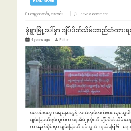
READ MORE
,
ကမ္ဘာ့သတင်း
သတင်း
Leave a comment
မုံရွာမြို့ပေါ်မှာ ချိပ်ပိတ်သိမ်းဆည်းခ
4 years ago
Editor
ဟောင်းတွေ ၊ ရှေ့နေတွေနဲ့ လက်လုပ်လက်စား လူတွေပါဝင
ချမ်းမြဝတီရပ်ကွက်က နေအိမ်၂လုံးကို ချိပ်ပိတ်သိမ
က မနက်ပိုင်းမှာ ချမ်းမြဝတီ ရပ်ကွက် ၊ နယ်မြေ ၆ ၊ ရေကူး