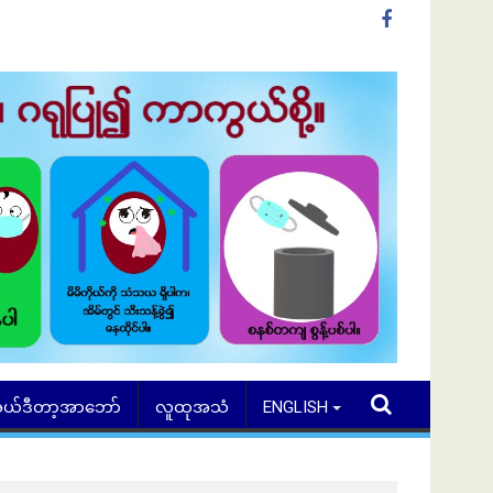
ယ်ဒီတာ့အာဘော်
လူထုအသံ
ENGLISH