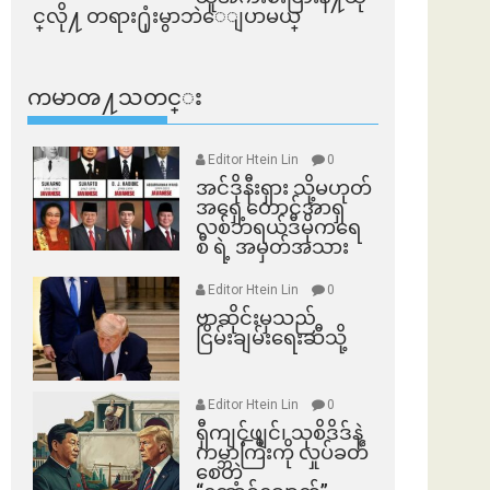
င္​လို႔ တရား႐ုံးမွာဘဲေျပာမယ္​
ကမာၻ႔သတင္း
Editor Htein Lin
0
အင်ဒိုနီးရှား သို့မဟုတ်
အရှေ့တောင်အာရှ
လစ်ဘရယ်ဒီမိုကရေ
စီ ရဲ့ အမှတ်အသား
Editor Htein Lin
0
ဗာဆိုင်းမှသည်
ငြိမ်းချမ်းရေးဆီသို့
Editor Htein Lin
0
ရှီကျင့်ဖျင်၊ သုစိဒိဒ်နဲ့
ကမ္ဘာကြီးကို လှုပ်ခတ်
စေတဲ့