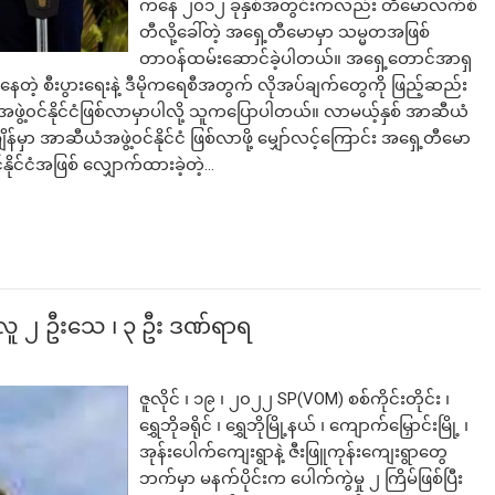
ကနေ ၂၀၁၂ ခုနှစ်အတွင်းကလည်း တီမောလက်စ်
တီလို့ခေါ်တဲ့ အရှေ့တီမောမှာ သမ္မတအဖြစ်
တာ၀န်ထမ်းဆောင်ခဲ့ပါတယ်။ အရှေ့တောင်အာရှ
ဲ့ စီးပွားရေးနဲ့ ဒီမိုကရေစီအတွက် လိုအပ်ချက်တွေကို ဖြည့်ဆည်း
ဘာလျှော့မလဲ
လက်မည်းကြီး
အဖွဲ့၀င်နိုင်ငံဖြစ်လာမှာပါလို့ သူကပြောပါတယ်။ လာမယ့်နှစ် အာဆီယံ
ှာ အာဆီယံအဖွဲ့၀င်နိုင်ငံ ဖြစ်လာဖို့ မျှော်လင့်ကြောင်း အရှေ့တီမော
ုင်ငံအဖြစ် လျှောက်ထားခဲ့တဲ့…
ပြီး လူ ၂ ဦးသေ ၊ ၃ ဦး ဒဏ်ရာရ
ဇူလိုင် ၊ ၁၉ ၊ ၂၀၂၂ SP(VOM) စစ်ကိုင်းတိုင်း ၊
ရွှေဘိုခရိုင် ၊ ရွှေဘိုမြို့နယ် ၊ ကျောက်မြှောင်းမြို့ ၊
အုန်းပေါက်ကျေးရွာနဲ့ ဇီးဖြူကုန်းကျေးရွာတွေ
ဘက်မှာ မနက်ပိုင်းက ပေါက်ကွဲမှု ၂ ကြိမ်ဖြစ်ပြီး