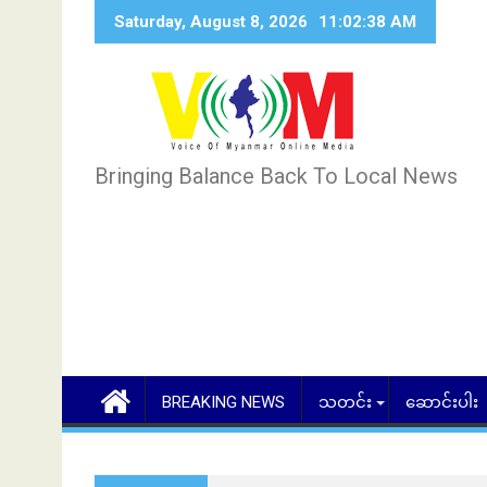
Skip
Saturday, August 8, 2026
11:02:39 AM
to
content
Bringing Balance Back To Local News
BREAKING NEWS
သတင်း
ဆောင်းပါး