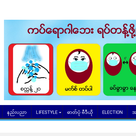
နည်းပညာ
LIFESTYLE
ဓာတ်ပုံ ဗီဒီယို
ELECTION
အ