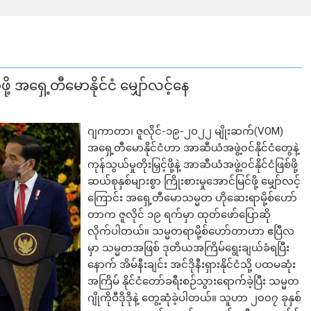
ု့ အရှေ့တီမောနိုင်ငံ မျှော်လင့်နေ
ဂျကာတာ၊ ဇူလိုင်-၁၉-၂၀၂၂ မျိုးဆက်(VOM)
အရှေ့တီမောနိုင်ငံဟာ အာဆီယံအဖွဲ့၀င်နိုင်ငံတွေနဲ့
ကုန်သွယ်မှုတိုးမြှင့်ဖို့နဲ့ အာဆီယံအဖွဲ့၀င်နိုင်ငံဖြစ်ဖို့
ဆယ်စုနှစ်များစွာ ကြိုးစားမှုအောင်မြင်ဖို့ မျှော်လင့်
ကြောင်း အရှေ့တီမောသမ္မတ ဟိုဆေးရာမို့စ်ဟော်
တာက ဇူလိုင် ၁၉ ရက်မှာ ထုတ်ဖော်ပြောဆို
လိုက်ပါတယ်။ သမ္မတရာမို့စ်ဟော်တာဟာ ဧပြီလ
မှာ သမ္မတအဖြစ် ဒုတိယအကြိမ်ရွေးချယ်ခံရပြီး
နောက် အိမ်နီးချင်း အင်ဒိုနီးရှားနိုင်ငံသို့ ပထမဆုံး
အကြိမ် နိုင်ငံတော်ခရီးစဉ်သွားရောက်ခဲ့ပြီး သမ္မတ
ဂျိုကိုဝီဒိုဒိုနဲ့ တွေ့ဆုံခဲ့ပါတယ်။ သူဟာ ၂၀၀၇ ခုနှစ်