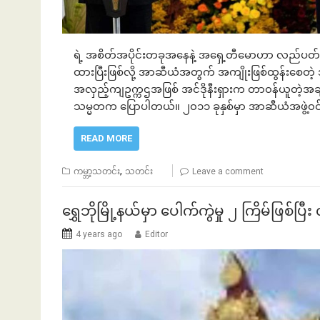
ရဲ့ အစိတ်အပိုင်းတခုအနေနဲ့ အရှေ့တီမောဟာ လည်ပတ်နေတ
ဘဏ်နဲ့အကြွေး
ထားပြီးဖြစ်လို့ အာဆီယံအတွက် အကျိုးဖြစ်ထွန်းစေတဲ့ 
အလှည့်ကျဥက္ကဌအဖြစ် အင်ဒိုနီးရှားက တာ၀န်ယူတဲ့အချိန်မ
သမ္မတက ပြောပါတယ်။ ၂၀၁၁ ခုနှစ်မှာ အာဆီယံအဖွဲ့၀င်နိ
READ MORE
,
ကမ္ဘာ့သတင်း
သတင်း
Leave a comment
ရွှေဘိုမြို့နယ်မှာ ပေါက်ကွဲမှု ၂ ကြိမ်ဖြစ်
4 years ago
Editor