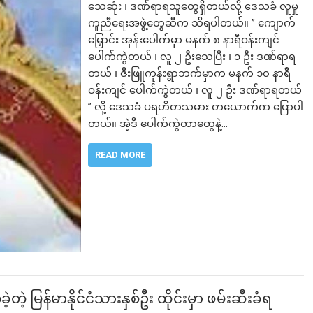
သေဆုံး ၊ ဒဏ်ရာရသူတွေရှိတယ်လို့ ဒေသခံ လူမှု
ကူညီရေးအဖွဲ့တွေဆီက သိရပါတယ်။ ” ကျောက်
မြှောင်း အုန်းပေါက်မှာ မနက် ၈ နာရီဝန်းကျင်
ပေါက်ကွဲတယ် ၊ လူ ၂ ဦးသေပြီး ၊ ၁ ဦး ဒဏ်ရာရ
တယ် ၊ ဇီးဖြူကုန်းရွာဘက်မှာက မနက် ၁၀ နာရီ
ဝန်းကျင် ပေါက်ကွဲတယ် ၊ လူ ၂ ဦး ဒဏ်ရာရတယ်
” လို့ ဒေသခံ ပရဟိတသမား တယောက်က ပြောပါ
တယ်။ အဲ့ဒီ ပေါက်ကွဲတာတွေနဲ့…
READ MORE
ဲ့ မြန်မာနိုင်ငံသားနှစ်ဦး ထိုင်းမှာ ဖမ်းဆီးခံရ