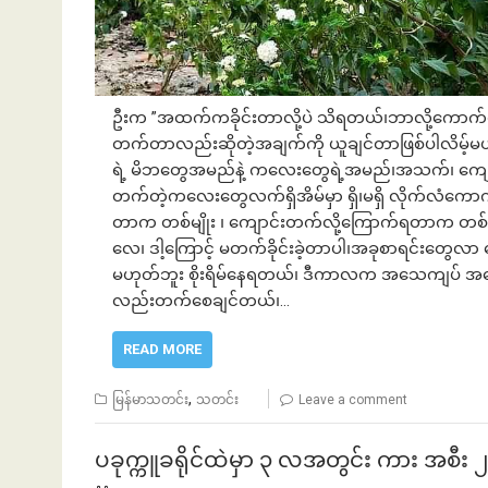
ဦးက ”အထက်ကခိုင်းတာလို့ပဲ သိရတယ်၊ဘာလို့ကောက်
တက်တာလည်းဆိုတဲ့အချက်ကို ယူချင်တာဖြစ်ပါလိမ့်မယ်
ရဲ့ မိဘတွေအမည်နဲ့ ကလေးတွေရဲ့အမည်၊အသက်၊ ကျေ
တက်တဲ့ကလေးတွေလက်ရှိအိမ်မှာ ရှိ၊မရှိ လိုက်လံကေ
တာက တစ်မျိုး ၊ ကျောင်းတက်လို့ကြောက်ရတာက တစ်မျ
လေ၊ ဒါ့ကြောင့် မတက်ခိုင်းခဲ့တာပါ၊အခုစာရင်းတွ
မဟုတ်ဘူး စိုးရိမ်နေရတယ်၊ ဒီကာလက အသေကျပ် အ
လည်းတက်စေချင်တယ်၊…
READ MORE
,
မြန်မာသတင်း
သတင်း
Leave a comment
ပခုက္ကူခရိုင်ထဲမှာ ၃ လအတွင်း ကား အစီး 