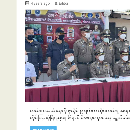
4 years ago
Editor
တယ်။ သေဆုံးသူကို ဇူလိုင် ၉ ရက်က ဆိုင်ကယ်နဲ့ အ
တိုင်ကြားခဲ့ပြီး ညနေ ၆ နာရီ မိနစ် ၃၀ မှာတော့ သူ့ကိုဖမ