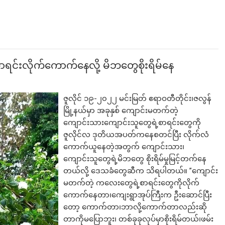
င်းလိုက်ကောက်နေလို့ မိဘတွေစိုးရိမ်နေ
ဇူလိုင် ၁၉-၂၀၂၂ မင်းမြတ် ဧရာဝတီတိုင်း၊ဇလွန်
မြို့နယ်မှာ အခုနှစ် ကျောင်းမတက်တဲ့
ကျောင်းသားကျောင်းသူတွေရဲ့စာရင်းတွေကို
ဇူလိုင်လ ဒုတိယအပတ်ကနေစတင်ပြီး လိုက်လံ
ကောက်ယူနေတဲ့အတွက် ကျောင်းသား၊
ကျောင်းသူတွေရဲ့မိဘတွေ စိုးရိမ်မှုမြင့်တက်နေ
တယ်လို့ ဒေသခံတွေဆီက သိရပါတယ်။ ”ကျောင်း
မတက်တဲ့ ကလေးတွေရဲ့စာရင်းတွေကိုလိုက်
ကောက်နေတာ၊ကျေးရွာအုပ်ကြီးက ဦးဆောင်ပြီး
တော့ ကောက်တာ၊ဘာလို့ကောက်တာလည်းဆို
တာကိုမပြောဘူး၊ တစ်ခုခုလုပ်မှာစိုးရိမ်တယ်၊ဖမ်း