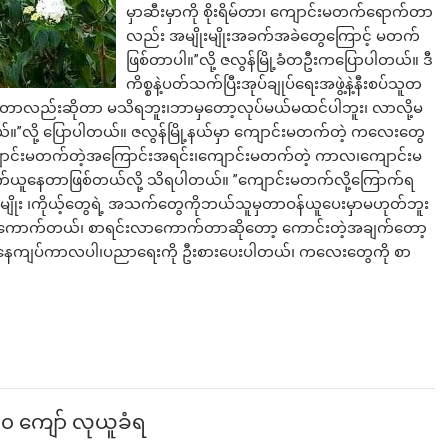
မှာဆီးမှာကို စိုးရိမ်တာ၊ ကျောင်းမတက်ရောက်တာ
လည်း အမျိုးမျိုးအခက်အခဲတွေကြောင့် မတက်
ဖြစ်တာပါ။”လို့ ဇလွန်မြို့ခံတဦးကပြောပါတယ်။ ဒီ
ကိစ္စနဲ့ပတ်သက်ပြီးအုပ်ချုပ်ရေးအဖွဲ့နဲ့နီးစပ်သူတ
တာလည်းဆိုတာ မသိရဘူး၊ဘာမှတော့လုပ်မယ်မထင်ပါဘူး၊ လာလို့မ
။”လို့ ပြောပါတယ်။ ဇလွန်မြို့နယ်မှာ ကျောင်းမတက်တဲ့ ကလေးတွေ
ာင်းမတက်တဲ့အကြောင်းအရင်း၊ကျောင်းမတက်တဲ့ ကာလ၊ကျောင်းမ
ာက်ယူနေတာဖြစ်တယ်လို့ သိရပါတယ်။ ”ကျောင်းမတက်လို့ကြောက်ရ
ိုး ၊ကိုယ့်တွေရဲ့ အသက်တွေကိုဘယ်သူမှတာဝန်ယူပေးမှာမဟုတ်ဘူး
ေလာ ကောက်တယ်၊ စာရင်းလာကောက်တာဆိုတော့ ကောင်းတဲ့အချက်တော့
နေကျပ်ကာလပါ၊ပညာရေးကို ဦးစားပေးပါတယ်၊ ကလေးတွေကို စာ
၂၀ ကျော် လုယူခံရ