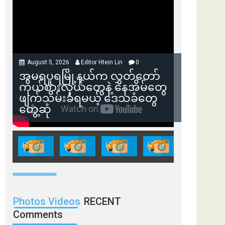
August 5, 2026
Editor Htein Lin
0
အမရပူရမြို့နယ်က လွှတ်တော်
ကိုယ်စားလှယ်တွေနဲ့ နေအိမ်တွေ
ဖျက်သိမ်းခံရမယ့် ဒေသခံတွေ
တွေ့ဆုံ
Photos Videos
RECENT
Comments