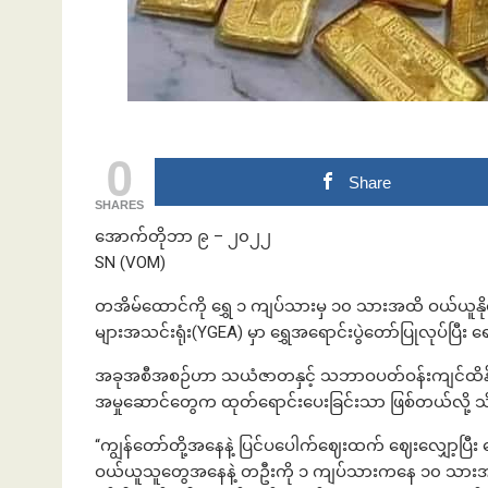
ဘဏ်နဲ့အကြွေး
0
Share
SHARES
အောက်တိုဘာ ၉ – ၂၀၂၂
SN (VOM)
တအိမ်ထောင်ကို ရွှေ ၁ ကျပ်သားမှ ၁၀ သားအထိ ဝယ်ယူနိုင်ဖိ
များအသင်းရုံး(YGEA) မှာ ရွှေအရောင်းပွဲတော်ပြုလုပ်ပြီး
အခုအစီအစဉ်ဟာ သယံဇာတနှင့် သဘာဝပတ်ဝန်းကျင်ထိန်းသိ
အမှုဆောင်တွေက ထုတ်ရောင်းပေးခြင်းသာ ဖြစ်တယ်လို့
“ကျွန်တော်တို့အနေနဲ့ ပြင်ပပေါက်ဈေးထက် ဈေးလျှော့ပြီ
ဝယ်ယူသူတွေအနေနဲ့ တဦးကို ၁ ကျပ်သားကနေ ၁၀ သားအထိ မ