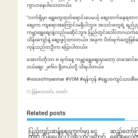
ကွာဟနေပါသေးတယ်။
”လက်ရှိမှာ ရွှေတွေထုတ်ရောင်းပေမယ့် စျေးတက်နေရတာက သ
စျေးက ကျစရာအကြောင်းမရှိပါဘူး။ အသင်းတွေရဲ့ ရည်ညွန
ကမ္ဘာရွှေစျေးနဲ့လည်းမဆိုင်ဘူး။ ပြည်တွင်းဒေါ်လာဂယ
သိန်းကျော်နဲ့ စျေးဖွင့်ထားတယ်။ အခုက ပိတ်ရက်တွေဖြစ်တော
ကုန်သည်တဦးက ပြောပါတယ်။
အောက်တိုဘာ ၈ ရက်နေ့ ကမ္ဘာ့ရွှေဈေးမှာတော့ တအောင်စ
ဝယ်‌ဈေး ၂၈၆၀ ရှိ‌တယ်လို့ သိရပါတယ်။
#voiceofmyanmar #VOM #ရန်ကုန် #ရွှေ၁၀ကျပ်သားစီရ
,
မြန်မာသတင်း
သတင်း
Related posts
ပြည်တွင်းဆန်စျေးကွက်မှာ ငွေ
ဆည်တော်က
ကျပ် သိန်းပေါင်း ငါး​သောင်းကျော်
ရေပိုရေလွှဲတ