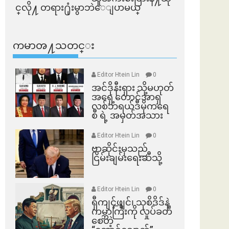
င္​လို႔ တရား႐ုံးမွာဘဲေျပာမယ္​
ကမာၻ႔သတင္း
Editor Htein Lin
0
အင်ဒိုနီးရှား သို့မဟုတ်
အရှေ့တောင်အာရှ
လစ်ဘရယ်ဒီမိုကရေ
စီ ရဲ့ အမှတ်အသား
Editor Htein Lin
0
ဗာဆိုင်းမှသည်
ငြိမ်းချမ်းရေးဆီသို့
Editor Htein Lin
0
ရှီကျင့်ဖျင်၊ သုစိဒိဒ်နဲ့
ကမ္ဘာကြီးကို လှုပ်ခတ်
စေတဲ့