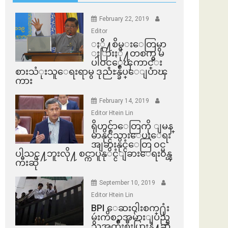
February 22, 2019
Editor
ႏို႔စိမ္းေတြမွာ
ႏြားႏို႔တစက္မွ မ
ပါဝင္ေၾကာင္း
စားသံုးသူေရးရာမွ ဒုညႊန္ခ်ဳပ္ေျပာၾ
ကား
February 14, 2019
Editor Htein Lin
ရိုဟင္ဂ်ာေတြကို ျမန္
မာနိုင္ငံသားေပးေရး
အျခားနိုင္ငံေတြ ၀င္မ
ပါသင္႔ဘူးလို႔ စင္ကာပူနုိင္ငံျခားေရး၀န္ၾ
ကီးဆို
September 10, 2019
Editor Htein Lin
BPI ​ေဆးဝါးစက္​႐ုံး
မွဴးကိစၥအမ်ားျပည္​
သူအက်ိဳးစီးပြားနဲ႔ဆို