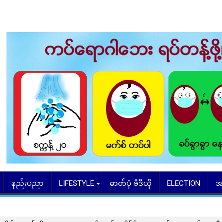
နည်းပညာ
LIFESTYLE
ဓာတ်ပုံ ဗီဒီယို
ELECTION
အ