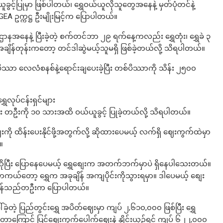
င့်ပြုမှာ ဖြစ်ပါတယ်၊ ရွှေဝယ်ယူလိုသူတွေအနေနဲ့ မှတ်ပုံတင်နဲ့
GEA ဥက္ကဋ္ဌ ဦးမျိုးမြင့်က ပြောပါတယ်။
အနေနဲ့ ပြီးခဲ့တဲ့ စက်တင်ဘာ ၂၉ ရက်နေ့ကလည်း ရွှေတုံး၊ ရွှေခဲ ၃
ချိန်‌တုန်းကတော့ တင်ဒါဆွဲမယ့်သူမရှိ ဖြစ်ခဲ့တယ်လို့ သိရပါတယ်။
ပိဿာ လေလံစနစ်နဲ့ရောင်းချပေးခဲ့ပြီး တစ်ပိဿာကို သိန်း ၂၅၀၀
လုပ်ငန်းရှင်များ
ပြီး တဦးကို ၁၀ သားအထိ ဝယ်ယူခွင့် ပြုခဲ့တယ်လို့ သိရပါတယ်။
ို ထိန်းပေးနိုင်ဖို့အတွက်လို့ ဆိုထားပေမယ့် လက်ရှိ ဈေးကွက်ထဲမှာ
။
ဆိုပြီး ပြောနေပေမယ့် ရွှေစျေးက အတက်ဘက်မှာပဲ ရှိနေပါသေးတယ်။
ကယ်တော့ ရွှေက အခုချိန် အကျပိုင်းကိုသွားရမှာ​။ ဒါပေမယ့် စျေး
ှေကုန်သည်တဦးက ပြောပါတယ်။
ဲ့ ပြည်တွင်းရွှေ အပိတ်ဈေးမှာ ကျပ် ၂,၆၁၀,၀၀၀ ဖြစ်ပြီး ရွှေ
ကြောင့် ပြင်ဈေးကွက်ပေါက်ဈေးနဲ့ နှိုင်းယှဉ်ရင် ကျပ် ၆၂၂,၀၀၀