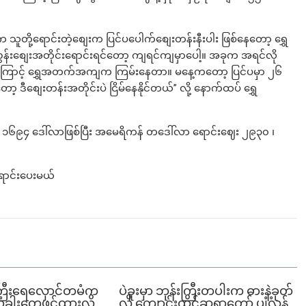
ူတို့ရောင်းတဲ့စျေးက ပြင်ပပေါက်စျေးတန်းနီးပါး ဖြစ်နေတော့ ရွှေ
်းစျေးအတိုင်းရောင်းရင်တော့ ကျရင်ကျမှာပေါ့။ အခုက အရင်လို
က်ကြောင့် ရွှေအတက်အကျက ကြမ်းနေတာ။ မနေ့ကတော့ ပြင်ပမှာ ၂၆
့ ဒီစျေးတန်းအတိုင်းပဲ ငြိမ်နေနိုင်တယ်” လို့ နောက်ထပ် ရွှေ
 ၁၆၉၄ ဒေါ်လာဖြစ်ပြီး အမေရိကန် တဒေါ်လာ ရောင်းဈေး ၂၉၃၀ ၊
ောင်းပေးမယ်
ြီးရေလှောင်တမံက
ပဲခူးမှာ ဘုန်းကြီးတပါးက ဓားနဲ့ခုတ်
ံခါးတွေဖွင့်ထားလို့
လို့ ကျောင်းထိုင်ဆရာတော် ပျံလွန်