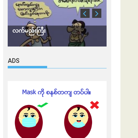
သတိ အိုမီခရွန်တဲ့
ADS