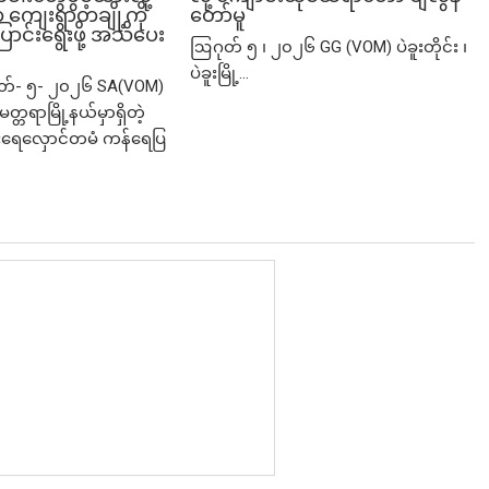
ျေးရွာတချို့ကို
တော်မူ
ာင်းရွေးဖို့ အသိပေး
ဩဂုတ် ၅ ၊ ၂၀၂၆ GG (VOM) ပဲခူးတိုင်း ၊
ပဲခူးမြို့...
ုတ်- ၅- ၂၀၂၆ SA(VOM)
မတ္တရာမြို့နယ်မှာရှိတဲ့
ရေလှောင်တမံ ကန်ရေပြ