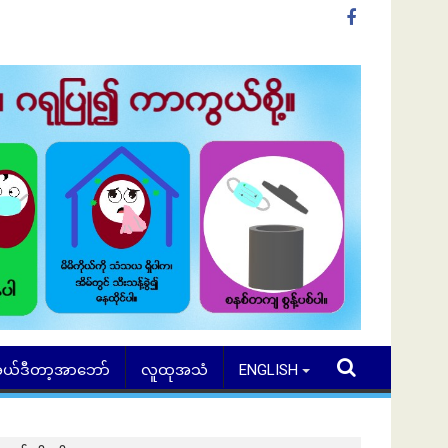
ယ်ဒီတာ့အာဘော်
လူထုအသံ
ENGLISH