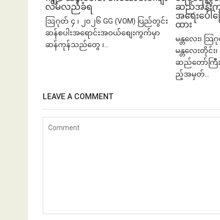
လိမ်လည်ခံရ
ဆည်အနီးက က
အရေးပေါ်ပြေ
ဩဂုတ် ၄ ၊ ၂၀၂၆ GG (VOM) ပြည်တွင်း
ထား
ဆန်စပါးအရောင်းအဝယ်စျေးကွက်မှာ
မန္တလေး၊ သြဂ
ဆန်ကုန်သည်တွေ ၊...
မန္တလေးတိုင်း၊ 
ဆည်တော်ကြီး
ည့်အမှတ်...
LEAVE A COMMENT