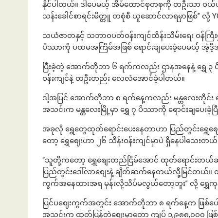
နိုင်ပါတယ်။ ဒါပေမယ့် အိမ်ထောင်စုတစုကို တဦးသာ ဝယ်ယူခွ
သန်းခေါင်စာရင်းမိတ္တူ တစုံစီ ယူဆောင်လာရမှာဖြစ်” လို့ Y
သယံဇာတနှင့် သဘာဝပတ်ဝန်းကျင်ထိန်းသိမ်းရေး ဝန်ကြီးဌာန
ပိဿာကို ‌ပထမအကြိမ်အဖြစ် ရောင်းချပေးခဲ့ပေမယ့် အဲ့ဒီ့အ
ပြီးခဲ့တဲ့ အောက်တိုဘာ ၆ ရက်ကလည်း ဌာနအနေနဲ့ ရွှေ ၃ 
ဝန်းကျင်နဲ့ တဦးတည်း လေလံအောင်ခဲ့ပါတယ်။
ဒါ့အပြင် အောက်တိုဘာ ၈ ရက်နေ့ကလည်း မန္တလေးတိုင်း ရွှေ
အသင်းက မန္တလေးမြို့မှာ ရွှေ ၇ ပိဿာကို ရောင်းချပေးခဲ့
အခုလို ရွှေတွေ‌ထုတ်ရောင်းပေးနေတာဟာ ပြည်တွင်းရွှေဈေးက
တော့ ရွှေဈေးဟာ ၂၆ သိန်းဝန်းကျင်မှာပဲ ရှိနေပါသေးတယ်
“သူတို့ကတော့ ရွှေစျေးတည်ငြိမ်အောင် ထုတ်ရောင်းတယ်
ပြည်တွင်းဒေါ်လာစျေးနဲ့ ချိတ်ဆက်နေတယ်လို့မြင်တယ်။ တ
ကွက်အနေထားအရ မှန်းလို့သိပ်မလွယ်တော့ဘူး” လို့ ရွ
ပြင်ပဈေးကွက်အတွင်း အောက်တိုဘာ ၈ ရက်နေ့က ဖြစ်ပေါ်ခဲ့တ
အသင်းက ထုတ်ပြန်တဲ့ဈေးမှာတော့ ကျပ် ၁,၉၈၈,၀၀၀ ဖြစ်တာ