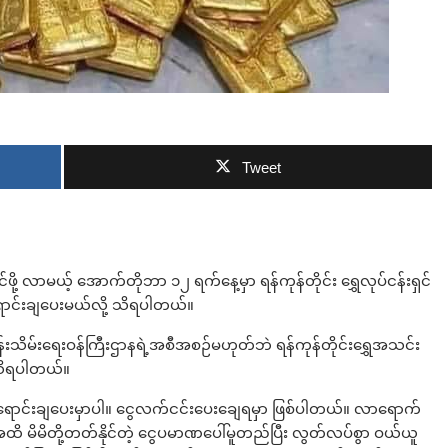
ဘာလျှော့မလဲ
လက်မည်းကြီး
Tweet
ု့ လာမယ့် အောက်တိုဘာ ၁၂ ရက်နေ့မှာ ရန်ကုန်တိုင်း ရွှေလုပ်ငန်းရှင်
 ရောင်းချပေးမယ်လို့ သိရပါတယ်။
မ်းရေးဝန်ကြီးဌာနရဲ့အစီအစဉ်မဟုတ်ဘဲ ရန်ကုန်တိုင်းရွှေအသင်း
 သိရပါတယ်။
း ရောင်းချပေးမှာပါ။ ငွေလက်ငင်းပေးချေရမှာ ဖြစ်ပါတယ်။ လာရောက်
ိမိတို့တတ်နိုင်တဲ့ ငွေပမာဏပေါ်မူတည်ပြီး လွတ်လပ်စွာ ဝယ်ယူ