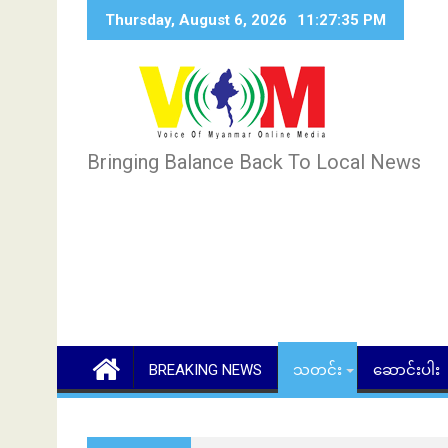
Skip
Thursday, August 6, 2026
11:27:36 PM
to
content
Bringing Balance Back To Local News
BREAKING NEWS
သတင်း
ဆောင်းပါး