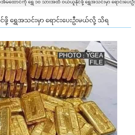
ိမ်ထောင်ကို ရွှေ ၁၀ သားအထိ ဝယ်ယူနိုင်ဖို့ ရွှေအသင်းမှာ ရောင်းပေးဦ
ဖို့ ရွှေအသင်းမှာ ရောင်းပေးဦးမယ်လို့ သိရ