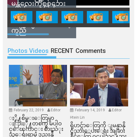
မန္တလေးကိုစစ်ဘေး
ရှောင်နေတဲ့ပြည်သူ
တွေအတွက် ရှမ်းနီ
အဖွဲ့တွေက ထောက်ပံ့
ကူညီ
Photos Videos
RECENT
Comments
February 22, 2019
Editor
February 14, 2019
Editor
ႏို႔စိမ္းေတြမွာ
Htein Lin
ႏြားႏို႔တစက္မွ မပါဝ
ရိုဟင္ဂ်ာေတြကို ျမန္မာနို
င္ေၾကာင္း စားသံုး
င္ငံသားေပးေရး အျခား
သူေရးရာမွ ဒုညႊန္ခ်ဳ
နိုင္ငံေတြ ၀င္မပါသင္႔ဘူး