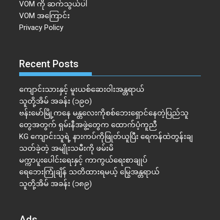
VOM ကို ဆက်သွယ်ပါ
VOM အကြောင်း
Privacy Policy
Recent Posts
ကျောင်းသားနှင့် မူးယစ်ဆေးဝါးအန္တရာယ်
သူတို့အိမ် အခန်း (၁၉၀)
ဗန်းမော်မြို့ကနေ မန္တလေးကိုစစ်ဘေးရှောင်နေတဲ့ပြည်သူ
တွေအတွက် ရှမ်းနီအဖွဲ့တွေက ထောက်ပံ့ကူညီ
KG ကျောင်းသူရဲ့ နားကပ်ကိုဖြုတ်ယူပြီး ရေကန်ထဲတွန်းချ
သတ်ခဲ့တဲ့ အမျိုးသမီးကို ဖမ်းမိ
မက္ကာပူးပေါင်းရေးနှင့် ကာကွယ်ရေးစာချုပ်
ရေဘေးကြုံချိန် သတိထားရမယ့် မြွေအန္တရာယ်
သူတို့အိမ် အခန်း (၁၈၉)
Ads