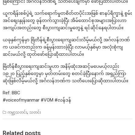
ဖြစ်ကြောင်း အင်္ဂလန်ဘဏ်ရဲ့ သတိပေးချက်မှာ ဖော်ပြထားပါတယ်။
ယူကရိန်းစစ်ပွဲရဲ့ သက်ရောက်မှုတစိတ်တပိုင်းအဖြစ် စာနပ်ရိက္ခာနဲ့ စွမ်း
အင်စျေးနှုန်းတွေ ခုန်တက်သွားခဲ့ပြီး အိမ်ထောင်စုအများအပြားဟာ
အကျပ်အတည်းတွေ စီးပွားကျဆင်းမှုတွေနဲ့ ရင်ဆိုင်နေရပါတယ်။
ယခုနှစ်ကုန်မှာ ဗြိတိန်ရဲ့စီးပွားရေးကျဆင်းလိမ့်မယ်လို့ အဂ်လန်ဘဏ်
က ယခင်ကတည်းက ခန့်မှန်းထားခဲ့ပြီး လာမယ့်နှစ်မှာ အလုံးစုံကျ
ဆင်းမယ်လို့ ထုတ်ဖော်ပြောဆိုထားပါတယ်။
ဗြိတိန်စီးပွားရေးကျဆင်းမှုဟာ အနိမ့်ဆုံးအဆင့်မပေမယ့်လည်း
၁၉၂၀ ပြည့်နှစ်တွေမှာ မှတ်တမ်းတွေ စတင်ခဲ့ပြီးနောက် အရှည်ကြာ
ဆုံးဖြစ်လိမ့်မယ်လို့ အင်္ဂလန်ဘဏ်က သတိပေးပြောဆိုထားပါတယ်။
Ref: BBC
#voiceofmyanmar #VOM #လန်ဒန်
,
ကမ္ဘာ့သတင်း
သတင်း
Related posts