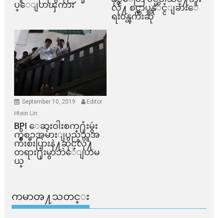
ပ္ေျပာၾကား
လို႔ စင္ကာပူနုိင္ငံျခားေ
ရး၀န္ၾကီးဆို
September 10, 2019
Editor
Htein Lin
BPI ​ေဆးဝါးစက္​႐ုံးမွဴး
ကိစၥအမ်ားျပည္​သူအ
က်ိဳးစီးပြားနဲ႔ဆိုင္​လို႔
တရား႐ုံးမွာဘဲေျပာမ
ယ္​
ကမာၻ႔သတင္း