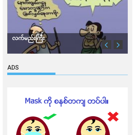
လက်မည်းကြီး
သ
ADS