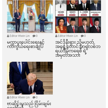
Editor Htein Lin
0
Editor Htein Lin
0
မက္ကာပူးပေါင်းရေးနှင့်
အင်ဒိုနီးရှား သို့မဟုတ်
ကာကွယ်ရေးစာချုပ်
အရှေ့တောင်အာရှလစ်ဘ
ရယ်ဒီမိုကရေစီ ရဲ့
အမှတ်အသား
Editor Htein Lin
0
ဗာဆိုင်းမှသည် ငြိမ်းချမ်း
ရေးဆီသို့