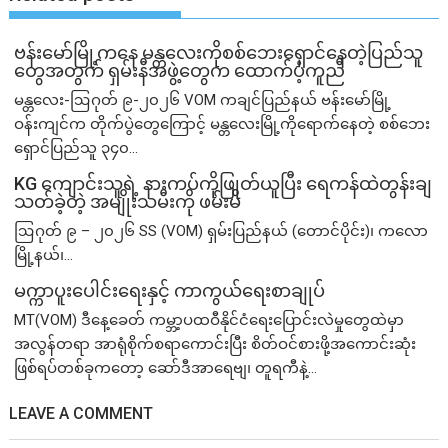
ဗန်းမော်မြို့ကနေ မန္တလေးကိုစစ်ဘေးရှောင်နေတဲ့ပြည်သူ
တွေအတွက် ရှမ်းနီအဖွဲ့တွေက ထောက်ပံ့ကူညီ
မန္တလေး-ဩဂုတ် ၉-၂၀၂၆ VOM ကချင်ပြည်နယ် ဗန်းမော်မြို့
ဝန်းကျင်က တိုက်ပွဲတွေကြောင့် မန္တလေးမြို့ကိုရောက်နေတဲ့ စစ်ဘေး
ရှောင်ပြည်သူ ၃၄၀...
KG ကျောင်းသူရဲ့ နားကပ်ကိုဖြုတ်ယူပြီး ရေကန်ထဲတွန်းချ
သတ်ခဲ့တဲ့ အမျိုးသမီးကို ဖမ်းမိ
ဩဂုတ် ၉ – ၂၀၂၆ SS (VOM) ရှမ်းပြည်နယ် (တောင်ပိုင်း)၊ ကလော
မြို့နယ်၊...
မက္ကာပူးပေါင်းရေးနှင့် ကာကွယ်ရေးစာချုပ်
MT(VOM) ​ဒီနေ့ခေတ် ကမ္ဘာ့ပထဝီနိုင်ငံရေးပြောင်းလဲမှုတွေထဲမှာ
အလွန်တရာ အာရုံစိုက်စရာကောင်းပြီး စိတ်ဝင်စားဖို့အကောင်းဆုံး
ဖြစ်ရပ်တစ်ခုကတော့ ဆော်ဒီအာရေဗျ၊ တူရကီနဲ့...
LEAVE A COMMENT