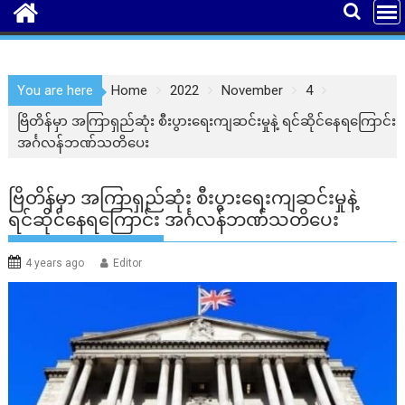
You are here
Home
2022
November
4
ဗြိတိန်မှာ အကြာရှည်ဆုံး စီးပွားရေးကျဆင်းမှုနဲ့ ရင်ဆိုင်နေရကြောင်း
အင်္ဂလန်ဘဏ်သတိပေး
ဗြိတိန်မှာ အကြာရှည်ဆုံး စီးပွားရေးကျဆင်းမှုနဲ့
ရင်ဆိုင်နေရကြောင်း အင်္ဂလန်ဘဏ်သတိပေး
4 years ago
Editor