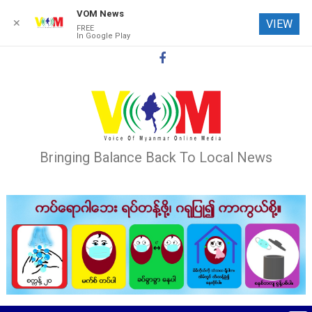
VOM News
✕
VIEW
FREE
In Google Play
Skip
to
content
Bringing Balance Back To Local News