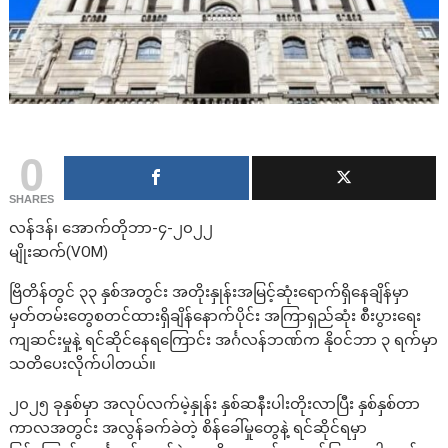
0
SHARES
လန်ဒန်၊ အောက်တိုဘာ-၄-၂၀၂၂
မျိုးဆက်(VOM)
ဗြိတိန်တွင် ၃၃ နှစ်အတွင်း အတိုးနှုန်းအမြင့်ဆုံးရောက်ရှိနေချိန်မှာ
မှတ်တမ်းတွေစတင်ထားရှိချိန်နောက်ပိုင်း အကြာရှည်ဆုံး စီးပွားရေး
ကျဆင်းမှုနဲ့ ရင်ဆိုင်နေရကြောင်း အင်္ဂလန်ဘဏ်က နို၀င်ဘာ ၃ ရက်မှာ
သတိပေးလိုက်ပါတယ်။
၂၀၂၅ ခုနှစ်မှာ အလုပ်လက်မဲ့နှုန်း နှစ်ဆနီးပါးတိုးလာပြီး နှစ်နှစ်တာ
ကာလအတွင်း အလွန်ခက်ခဲတဲ့ စိန်ခေါ်မှုတွေနဲ့ ရင်ဆိုင်ရမှာ