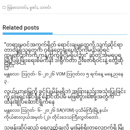
,
,
မြန်မာသတင်း
မှုခင်း
သတင်း
Related posts
“တရားမဝင်အကွက်ရိုက် ရောင်းချမှုတွေကို သက်ဆိုင်ရာ
တာဝန်ရှိသူတွေက ဂရန်တွေချပေးလိုက်မယ်ဆိုရင်
ကုမ္ပဏီဘက်က ကန့်ကွက်ခွင့်မရှိပါဘူး” ဆိုတဲ့ အမရပူရ
မြို့ပြဖွံ့ဖြိုးရေးစီမံကိန်း ဒါရိုက်တာ ဦးဇော်ရဲဝင်းနဲ့ တွေ့ဆုံ
ခြင်း
မန္တလေး- သြဂုတ်- ၆-၂၀၂၆ VOM သြဂုတ်လ ၅ ရက်နေ့ မနေ့ညနေ
၃...
လယ်ယာမြေကို ခွင့်ပြုမိန့်မရှိဘဲ အခြားနည်းအသုံးပြုခြင်း
ကို ဖြေရှင်းနိုင်ဖို့နဲ့ နောင်ထပ်မံ မဖြစ်ပွားစေဖို့အတွက်
ထိန်းချုပ်ဆောင်ရွက်နေ
မန္တလေး၊ သြဂုတ်- ၆- ၂၀၂၆ SA(VOM) ပုသိမ်ကြီးမြို့နယ်၊
ကိုယ်စားလှယ်အမှတ် (၂)၊ တိုင်းဒေသကြီးလွှတ်တော်...
သဖန်းဆိပ်ဆည် ရေလွှတ်ချလို့ မူးမြစ်ရိုးတလျှောက်ရှိ မြို့