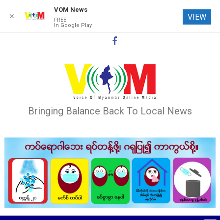
VOM News
✕
VIEW
FREE
In Google Play
Skip
to
content
Bringing Balance Back To Local News