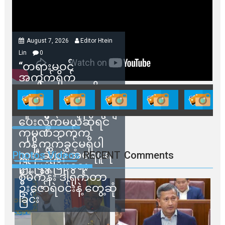
August 7, 2026
Editor Htein
Lin
0
“တရားမဝင်
အကွက်ရိုက်
ရောင်းချမှုတွေကို
သက်ဆိုင်ရာတာဝန်ရှိ
သူတွေက ဂရန်တွေချ
ပေးလိုက်မယ်ဆိုရင်
ကုမ္ပဏီဘက်က
ကန့်ကွက်ခွင့်မရှိပါ
ဘူး” ဆိုတဲ့ အမရပူရ
Photos Videos
RECENT
Comments
မြို့ပြဖွံ့ဖြိုးရေး
စီမံကိန်း ဒါရိုက်တာ
ဦးဇော်ရဲဝင်းနဲ့ တွေ့ဆုံ
ခြင်း