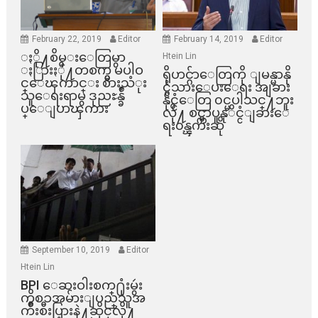
February 22, 2019
Editor
February 14, 2019
Editor
ႏို႔စိမ္းေတြမွာ
Htein Lin
ႏြားႏို႔တစက္မွ မပါဝ
ရိုဟင္ဂ်ာေတြကို ျမန္မာနို
င္ေၾကာင္း စားသံုး
င္ငံသားေပးေရး အျခား
သူေရးရာမွ ဒုညႊန္ခ်ဳ
နိုင္ငံေတြ ၀င္မပါသင္႔ဘူး
ပ္ေျပာၾကား
လို႔ စင္ကာပူနုိင္ငံျခားေ
ရး၀န္ၾကီးဆို
September 10, 2019
Editor
Htein Lin
BPI ​ေဆးဝါးစက္​႐ုံးမွဴး
ကိစၥအမ်ားျပည္​သူအ
က်ိဳးစီးပြားနဲ႔ဆိုင္​လို႔