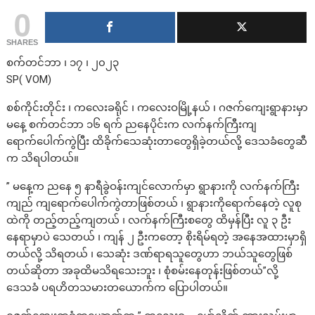
0
SHARES
စက်တင်ဘာ ၊ ၁၇ ၊ ၂၀၂၃
SP( VOM)
စစ်ကိုင်းတိုင်း ၊ ကလေးခရိုင် ၊ ကလေးဝမြို့နယ် ၊ ဂဇက်ကျေးရွာနားမှာ
မနေ့ စက်တင်ဘာ ၁၆ ရက် ညနေပိုင်းက လက်နက်ကြီးကျ
ရောက်ပေါက်ကွဲပြီး ထိခိုက်သေဆုံးတာတွေရှိခဲ့တယ်လို့ ဒေသခံတွေဆီ
က သိရပါတယ်။
” မနေ့က ညနေ ၅ နာရီခွဲဝန်းကျင်လောက်မှာ ရွာနားကို လက်နက်ကြီး
ကျည် ကျရောက်ပေါက်ကွဲတာဖြစ်တယ် ၊ ရွာနားကိုရောက်နေတဲ့ လူစု
ထဲကို တည့်တည့်ကျတယ် ၊ လက်နက်ကြီးစတွေ ထိမှန်ပြီး လူ ၃ ဦး
နေရာမှာပဲ သေတယ် ၊ ကျန် ၂ ဦးကတော့ စိုးရိမ်ရတဲ့ အနေအထားမှာရှိ
တယ်လို့ သိရတယ် ၊ သေဆုံး ဒဏ်ရာရသူတွေဟာ ဘယ်သူတွေဖြစ်
တယ်ဆိုတာ အခုထိမသိရသေးဘူး ၊ စုံစမ်းနေတုန်းဖြစ်တယ်”လို့
ဒေသခံ ပရဟိတသမားတယောက်က ပြောပါတယ်။