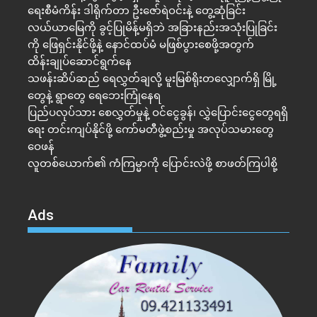
ရေးစီမံကိန်း ဒါရိုက်တာ ဦးဇော်ရဲဝင်းနဲ့ တွေ့ဆုံခြင်း
လယ်ယာမြေကို ခွင့်ပြုမိန့်မရှိဘဲ အခြားနည်းအသုံးပြုခြင်း
ကို ဖြေရှင်းနိုင်ဖို့နဲ့ နောင်ထပ်မံ မဖြစ်ပွားစေဖို့အတွက်
ထိန်းချုပ်ဆောင်ရွက်နေ
သဖန်းဆိပ်ဆည် ရေလွှတ်ချလို့ မူးမြစ်ရိုးတလျှောက်ရှိ မြို့
တွေနဲ့ ရွာတွေ ရေဘေးကြုံနေရ
ပြည်ပလုပ်သား စေလွှတ်မှုနဲ့ ဝင်ငွေခွန်၊ လွှဲပြောင်းငွေတွေရရှိ
ရေး တင်းကျပ်နိုင်ဖို့ ကော်မတီဖွဲ့စည်းမှု အလုပ်သမားတွေ
ဝေဖန်
လူတစ်ယောက်၏ ကံကြမ္မာကို ပြောင်းလဲဖို့ စာဖတ်ကြပါစို့
Ads