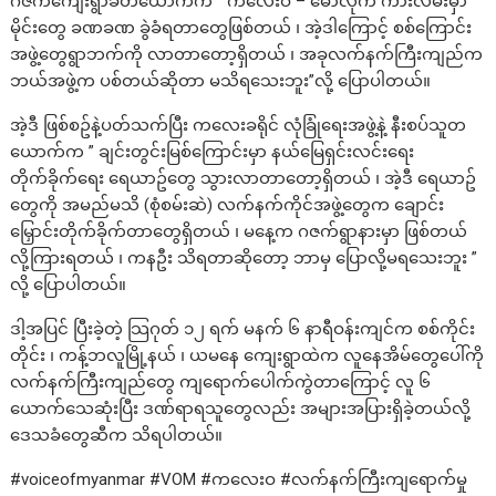
ဂဇက်ကျေးရွာခံတယောက်က ” ကလေးဝ – မော်လိုက် ကားလမ်းမှာ
မိုင်းတွေ ခဏခဏ ခွဲခံရတာတွေဖြစ်တယ် ၊ အဲ့ဒါကြောင့် စစ်ကြောင်း
အဖွဲ့တွေရွာဘက်ကို လာတာတော့ရှိတယ် ၊ အခုလက်နက်ကြီးကျည်က
ဘယ်အဖွဲ့က ပစ်တယ်ဆိုတာ မသိရသေးဘူး”လို့ ပြောပါတယ်။
အဲ့ဒီ ဖြစ်စဥ်နဲ့ပတ်သက်ပြီး ကလေးခရိုင် လုံခြုံရေးအဖွဲ့နဲ့ နီးစပ်သူတ
ယောက်က ” ချင်းတွင်းမြစ်ကြောင်းမှာ နယ်မြေရှင်းလင်းရေး
တိုက်ခိုက်ရေး ရေယာဥ်တွေ သွားလာတာတော့ရှိတယ် ၊ အဲ့ဒီ ရေယာဥ်
တွေကို အမည်မသိ (စုံစမ်းဆဲ) လက်နက်ကိုင်အဖွဲ့တွေက ချောင်း
မြှောင်းတိုက်ခိုက်တာတွေရှိတယ် ၊ မနေ့က ဂဇက်ရွာနားမှာ ဖြစ်တယ်
လို့ကြားရတယ် ၊ ကနဦး သိရတာဆိုတော့ ဘာမှ ပြောလို့မရသေးဘူး ”
လို့ ပြောပါတယ်။
ဒါ့အပြင် ပြီးခဲ့တဲ့ သြဂုတ် ၁၂ ရက် မနက် ၆ နာရီဝန်းကျင်က စစ်ကိုင်း
တိုင်း ၊ ကန့်ဘလူမြို့နယ် ၊ ယမနေ ကျေးရွာထဲက လူနေအိမ်တွေပေါ်ကို
လက်နက်ကြီးကျည်တွေ ကျရောက်ပေါက်ကွဲတာကြောင့် လူ ၆
ယောက်သေဆုံးပြီး ဒဏ်ရာရသူတွေလည်း အများအပြားရှိခဲ့တယ်လို့
ဒေသခံတွေဆီက သိရပါတယ်။
#voiceofmyanmar #VOM #ကလေးဝ #လက်နက်ကြီးကျရောက်မှု