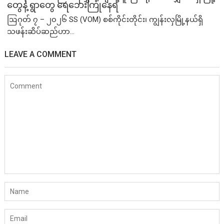
တွေနဲ့ ရွာတွေ ရေဘေးကြုံနေရ
ဩဂုတ် ၇ – ၂၀၂၆ SS (VOM) စစ်ကိုင်းတိုင်း၊ ကျွန်းလှမြို့နယ်ရှိ
သဖန်းဆိပ်ဆည်ဟာ...
LEAVE A COMMENT