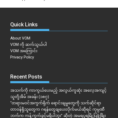
Quick Links
About VOM
VOM ကို ဆက်သွယ်ပါ
VOM အကြောင်း
Privacy Policy
Recent Posts
အသက်ကို ကာကွယ်ပေးမည့် အလွယ်ကူဆုံး အလေ့အကျင့်
သူတို့အိမ် အခန်း (၁၈၇)
“တရားမဝင်အကွက်ရိုက် ရောင်းချမှုတွေကို သက်ဆိုင်ရာ
တာဝန်ရှိသူတွေက ဂရန်တွေချပေးလိုက်မယ်ဆိုရင် ကုမ္ပဏီ
ဘက်က ကန့်ကွက်ခွင့်မရှိပါဘူး” ဆိုတဲ့ အမရပူရမြို့ပြဖွံ့ဖြိုး