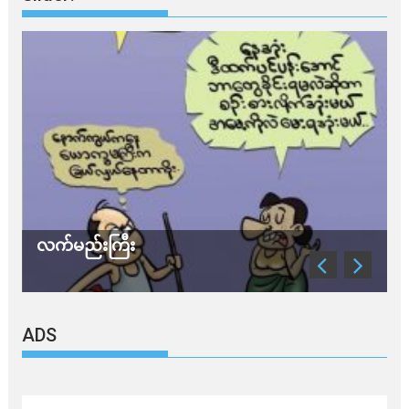
လက်မည်းကြီး
သ
ADS