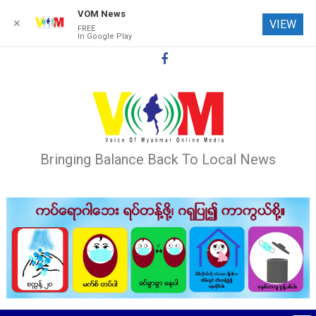
VOM News
✕
VIEW
FREE
In Google Play
Skip
to
content
Bringing Balance Back To Local News