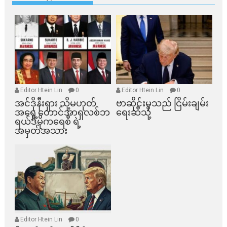
Editor Htein Lin
0
Editor Htein Lin
0
အင်ဒိုနီးရှား သို့မဟုတ်
ဗာဆိုင်းမှသည် ငြိမ်းချမ်း
အရှေ့တောင်အာရှလစ်ဘ
ရေးဆီသို့
ရယ်ဒီမိုကရေစီ ရဲ့
အမှတ်အသား
Editor Htein Lin
0