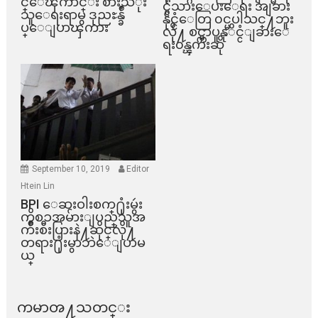
င္ေၾကာင္း စားသံုး
င္ငံသားေပးေရး အျခား
သူေရးရာမွ ဒုညႊန္ခ်ဳ
နိုင္ငံေတြ ၀င္မပါသင္႔ဘူး
ပ္ေျပာၾကား
လို႔ စင္ကာပူနုိင္ငံျခားေ
ရး၀န္ၾကီးဆို
September 10, 2019
Editor
Htein Lin
BPI ​ေဆးဝါးစက္​႐ုံးမွဴး
ကိစၥအမ်ားျပည္​သူအ
က်ိဳးစီးပြားနဲ႔ဆိုင္​လို႔
တရား႐ုံးမွာဘဲေျပာမ
ယ္​
ကမာၻ႔သတင္း