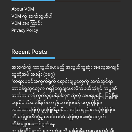
About VOM
VOM ကို ဆက်သွယ်ပါ
VOM အကြောင်း
Privacy Policy
Recent Posts
အသက်ကို ကာကွယ်ပေးမည့် အလွယ်ကူဆုံး အလေ့အကျင့်
သူတို့အိမ် အခန်း (၁၈၇)
“တရားမဝင်အကွက်ရိုက် ရောင်းချမှုတွေကို သက်ဆိုင်ရာ
တာဝန်ရှိသူတွေက ဂရန်တွေချပေးလိုက်မယ်ဆိုရင် ကုမ္ပဏီ
ဘက်က ကန့်ကွက်ခွင့်မရှိပါဘူး” ဆိုတဲ့ အမရပူရမြို့ပြဖွံ့ဖြိုး
ရေးစီမံကိန်း ဒါရိုက်တာ ဦးဇော်ရဲဝင်းနဲ့ တွေ့ဆုံခြင်း
လယ်ယာမြေကို ခွင့်ပြုမိန့်မရှိဘဲ အခြားနည်းအသုံးပြုခြင်း
ကို ဖြေရှင်းနိုင်ဖို့နဲ့ နောင်ထပ်မံ မဖြစ်ပွားစေဖို့အတွက်
ထိန်းချုပ်ဆောင်ရွက်နေ
သဖန်းဆိပ်ဆည် ရေလွှတ်ချလို့ မူးမြစ်ရိုးတလျှောက်ရှိ မြို့