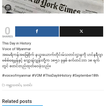
0
SHARES
This Day in History
Voice of Myanmar
အမေရိကန်အခြေစိုက် နယူးယောက်တိုင်းမ်သတင်းဌာနကို ဟင်နရီဂျာ
ဗစ်စ်ရေမွန်နှင့် ဂျော့ချ်ဂျုန်းတို့က ၁၈၅၁ ခုနှစ် စက်တင်ဘာ ၁၈ ရက်
တွင် စတင်တည်ထုတ်ဝေခဲ့သည်။
#voiceofmyanmar #VOM #ThisDayInHistory #September18th
,
ကမ္ဘာ့သတင်း
သတင်း
Related posts