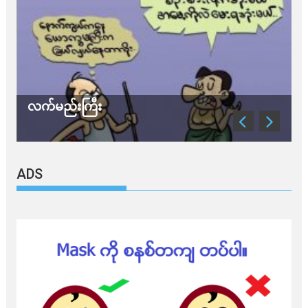
လက်မည်းကြီး
သ
ADS