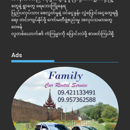
တွေနဲ့ ရွာတွေ ရေဘေးကြုံနေရ
ပြည်ပလုပ်သား စေလွှတ်မှုနဲ့ ဝင်ငွေခွန်၊ လွှဲပြောင်းငွေတွေရရှိ
ရေး တင်းကျပ်နိုင်ဖို့ ကော်မတီဖွဲ့စည်းမှု အလုပ်သမားတွေ
ဝေဖန်
လူတစ်ယောက်၏ ကံကြမ္မာကို ပြောင်းလဲဖို့ စာဖတ်ကြပါစို့
Ads