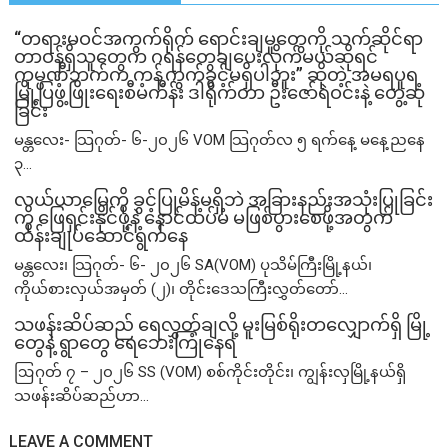
“တရားမဝင်အကွက်ရိုက် ရောင်းချမှုတွေကို သက်ဆိုင်ရာ
တာဝန်ရှိသူတွေက ဂရန်တွေချပေးလိုက်မယ်ဆိုရင်
ကုမ္ပဏီဘက်က ကန့်ကွက်ခွင့်မရှိပါဘူး” ဆိုတဲ့ အမရပူရ
မြို့ပြဖွံ့ဖြိုးရေးစီမံကိန်း ဒါရိုက်တာ ဦးဇော်ရဲဝင်းနဲ့ တွေ့ဆုံ
ခြင်း
မန္တလေး- သြဂုတ်- ၆-၂၀၂၆ VOM သြဂုတ်လ ၅ ရက်နေ့ မနေ့ညနေ
၃...
လယ်ယာမြေကို ခွင့်ပြုမိန့်မရှိဘဲ အခြားနည်းအသုံးပြုခြင်း
ကို ဖြေရှင်းနိုင်ဖို့နဲ့ နောင်ထပ်မံ မဖြစ်ပွားစေဖို့အတွက်
ထိန်းချုပ်ဆောင်ရွက်နေ
မန္တလေး၊ သြဂုတ်- ၆- ၂၀၂၆ SA(VOM) ပုသိမ်ကြီးမြို့နယ်၊
ကိုယ်စားလှယ်အမှတ် (၂)၊ တိုင်းဒေသကြီးလွှတ်တော်...
သဖန်းဆိပ်ဆည် ရေလွှတ်ချလို့ မူးမြစ်ရိုးတလျှောက်ရှိ မြို့
တွေနဲ့ ရွာတွေ ရေဘေးကြုံနေရ
ဩဂုတ် ၇ – ၂၀၂၆ SS (VOM) စစ်ကိုင်းတိုင်း၊ ကျွန်းလှမြို့နယ်ရှိ
သဖန်းဆိပ်ဆည်ဟာ...
LEAVE A COMMENT