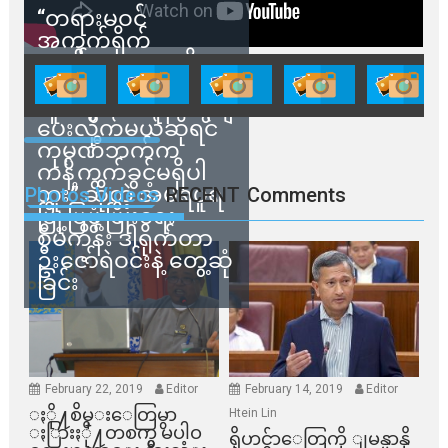
“တရားမဝင်
အကွက်ရိုက်
ရောင်းချမှုတွေကို
သက်ဆိုင်ရာတာဝန်ရှိ
သူတွေက ဂရန်တွေချ
ပေးလိုက်မယ်ဆိုရင်
ကုမ္ပဏီဘက်က
ကန့်ကွက်ခွင့်မရှိပါ
ဘူး” ဆိုတဲ့ အမရပူရ
Photos Videos
RECENT
Comments
မြို့ပြဖွံ့ဖြိုးရေး
စီမံကိန်း ဒါရိုက်တာ
ဦးဇော်ရဲဝင်းနဲ့ တွေ့ဆုံ
ခြင်း
February 22, 2019
Editor
February 14, 2019
Editor
ႏို႔စိမ္းေတြမွာ
Htein Lin
ႏြားႏို႔တစက္မွ မပါဝ
ရိုဟင္ဂ်ာေတြကို ျမန္မာနို