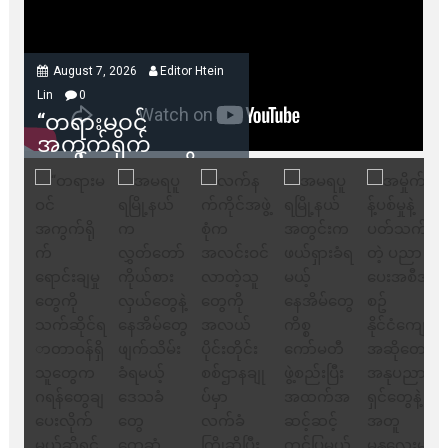
August 7, 2026
Editor Htein
Lin
0
“တရားမဝင်
အကွက်ရိုက်
ရောင်းချမှုတွေကို
သက်ဆိုင်ရာတာဝန်ရှိ
သူတွေက ဂရန်တွေချ
ပေးလိုက်မယ်ဆိုရင်
ကုမ္ပဏီဘက်က
ကန့်ကွက်ခွင့်မရှိပါ
ဘူး” ဆိုတဲ့ အမရပူရ
မြို့ပြဖွံ့ဖြိုးရေး
စီမံကိန်း ဒါရိုက်တာ
ဦးဇော်ရဲဝင်းနဲ့ တွေ့ဆုံ
ခြင်း