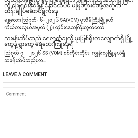
ကို ဖြေရှင်းနိုင်ဖို့နဲ့ နောင်ထပ်မံ မဖြစ်ပွားစေဖို့အတွက်
ထိန်းချုပ်ဆောင်ရွက်နေ
မန္တလေး၊ သြဂုတ်- ၆- ၂၀၂၆ SA(VOM) ပုသိမ်ကြီးမြို့နယ်၊
ကိုယ်စားလှယ်အမှတ် (၂)၊ တိုင်းဒေသကြီးလွှတ်တော်...
သဖန်းဆိပ်ဆည် ရေလွှတ်ချလို့ မူးမြစ်ရိုးတလျှောက်ရှိ မြို့
တွေနဲ့ ရွာတွေ ရေဘေးကြုံနေရ
ဩဂုတ် ၇ – ၂၀၂၆ SS (VOM) စစ်ကိုင်းတိုင်း၊ ကျွန်းလှမြို့နယ်ရှိ
သဖန်းဆိပ်ဆည်ဟာ...
LEAVE A COMMENT