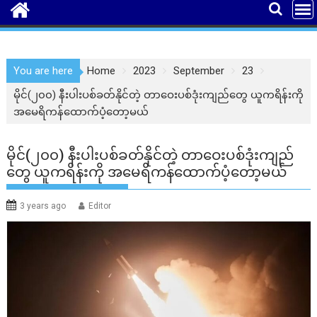
You are here
Home
2023
September
23
မိုင်(၂၀၀) နီးပါးပစ်ခတ်နိုင်တဲ့ တာဝေးပစ်ဒုံးကျည်တွေ ယူကရိန်းကို
အမေရိကန်ထောက်ပံ့တော့မယ်
မိုင်(၂၀၀) နီးပါးပစ်ခတ်နိုင်တဲ့ တာဝေးပစ်ဒုံးကျည်
တွေ ယူကရိန်းကို အမေရိကန်ထောက်ပံ့တော့မယ်
3 years ago
Editor