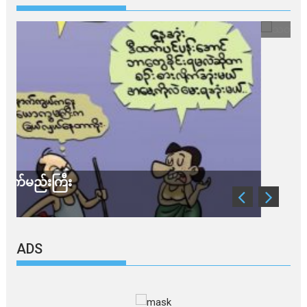
သတိ အိုမီခရွန်တဲ့
ADS