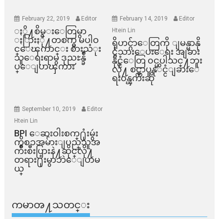
February 22, 2019
Editor
February 14, 2019
Editor
ႏို႔စိမ္းေတြမွာ
Htein Lin
ႏြားႏို႔တစက္မွ မပါဝ
ရိုဟင္ဂ်ာေတြကို ျမန္မာနို
င္ေၾကာင္း စားသံုး
င္ငံသားေပးေရး အျခား
သူေရးရာမွ ဒုညႊန္ခ်ဳ
နိုင္ငံေတြ ၀င္မပါသင္႔ဘူး
ပ္ေျပာၾကား
လို႔ စင္ကာပူနုိင္ငံျခားေ
ရး၀န္ၾကီးဆို
September 10, 2019
Editor
Htein Lin
BPI ​ေဆးဝါးစက္​႐ုံးမွဴး
ကိစၥအမ်ားျပည္​သူအ
က်ိဳးစီးပြားနဲ႔ဆိုင္​လို႔
တရား႐ုံးမွာဘဲေျပာမ
ယ္​
ကမာၻ႔သတင္း