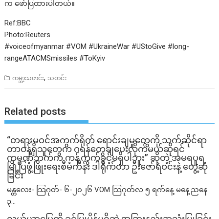
က ဖော်ပြထားပါတယ်။
Ref:BBC
Photo:Reuters
#voiceofmyanmar #VOM #UkraineWar #UStoGive #long-
rangeATACMSmissiles #ToKyiv
,
ကမ္ဘာ့သတင်း
သတင်း
Related posts
“တရားမဝင်အကွက်ရိုက် ရောင်းချမှုတွေကို သက်ဆိုင်ရာ
တာဝန်ရှိသူတွေက ဂရန်တွေချပေးလိုက်မယ်ဆိုရင်
ကုမ္ပဏီဘက်က ကန့်ကွက်ခွင့်မရှိပါဘူး” ဆိုတဲ့ အမရပူရ
မြို့ပြဖွံ့ဖြိုးရေးစီမံကိန်း ဒါရိုက်တာ ဦးဇော်ရဲဝင်းနဲ့ တွေ့ဆုံ
ခြင်း
မန္တလေး- သြဂုတ်- ၆-၂၀၂၆ VOM သြဂုတ်လ ၅ ရက်နေ့ မနေ့ညနေ
၃...
လယ်ယာမြေကို ခွင့်ပြုမိန့်မရှိဘဲ အခြားနည်းအသုံးပြုခြင်း