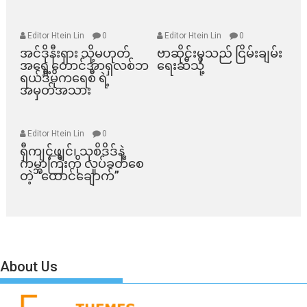
Editor Htein Lin
0
Editor Htein Lin
0
အင်ဒိုနီးရှား သို့မဟုတ်
ဗာဆိုင်းမှသည် ငြိမ်းချမ်း
အရှေ့တောင်အာရှလစ်ဘ
ရေးဆီသို့
ရယ်ဒီမိုကရေစီ ရဲ့
အမှတ်အသား
Editor Htein Lin
0
ရှီကျင့်ဖျင်၊ သုစိဒိဒ်နဲ့
ကမ္ဘာကြီးကို လှုပ်ခတ်စေ
တဲ့ “ထောင်ချောက်”
About Us