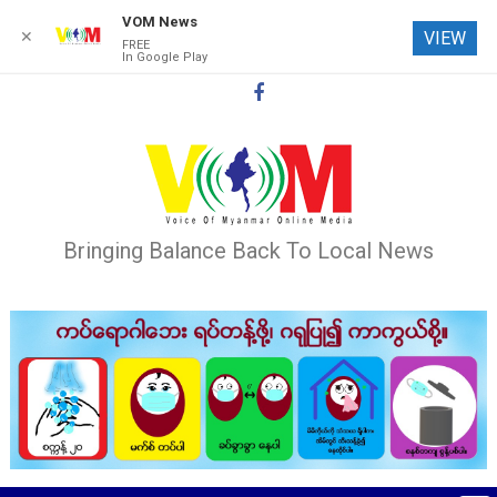
VOM News
✕
VIEW
FREE
In Google Play
Skip
to
content
Bringing Balance Back To Local News