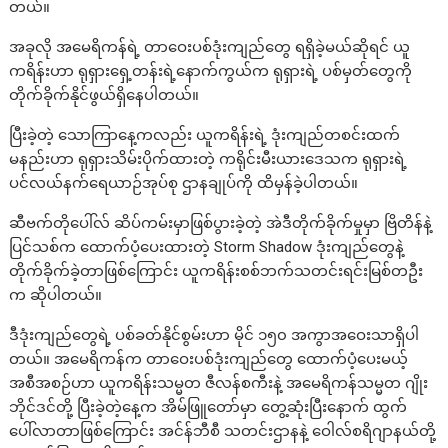
တယ်။
အခုလို အမေရိကန်ရဲ့ တာဝေးပစ်ဒုံးကျည်တွေ ရရှိခဲ့မယ်ဆိုရင် ယူ
ကရိန်းဟာ ရုရှားရှေ့တန်းရဲ့နောက်ကွယ်က ရုရှားရဲ့ ပစ်မှတ်တွေကို
တိုက်ခိုက်နိုင်ဖွယ်ရှိနေပါတယ်။
ပြီးခဲ့တဲ့ သောကြာနေ့ကလည်း ယူကရိန်းရဲ့ ဒုံးကျည်တစင်းထက်
မနည်းဟာ ရုရှားသိမ်းပိုက်ထားတဲ့ ကရိုင်းမီးယားဒေသက ရုရှားရဲ့
ပင်လယ်နက်ရေယာဉ်အုပ်စု ဌာနချုပ်ကို ထိမှန်ခဲ့ပါတယ်။
ဆီဗက်တိုပေါ်လ် ဆိပ်ကမ်းမှာဖြစ်ပွားခဲ့တဲ့ အဲဒီတိုက်ခိုက်မှုမှာ ဗြိတိန်နဲ့
ပြင်သစ်က ထောက်ပံ့ပေးထားတဲ့ Storm Shadow ဒုံးကျည်တွေနဲ့
တိုက်ခိုက်ခဲ့တာဖြစ်ကြောင်း ယူကရိန်းစစ်ဘက်သတင်းရင်းမြစ်တဦး
က ဆိုပါတယ်။
ဒီဒုံးကျည်တွေရဲ့ ပစ်ခတ်နိုင်စွမ်းဟာ မိုင် ၁၅၀ အကွာအဝေးသာရှိပါ
တယ်။ အမေရိကန်က တာဝေးပစ်ဒုံးကျည်တွေ ထောက်ပံ့ပေးမယ့်
အစီအစဉ်ဟာ ယူကရိန်းသမ္မတ ဇီလန်စကီးနဲ့ အမေရိကန်သမ္မတ ဂျိုး
ဘိုင်ဒင်တို့ ပြီးခဲ့တဲ့နေ့က အိမ်ဖြူတော်မှာ တွေ့ဆုံးပြီးနောက် ထွက်
ပေါ်လာတာဖြစ်ကြောင်း အင်န်ဘီစီ သတင်းဌာနနဲ့ ဝေါလ်စရိဂျာနယ်တို့