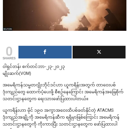
0
SHARES
ဝါရှင်တန်၊ စက်တင်ဘာ-၂၃-၂၀၂၃
မျိုးဆက်(VOM)
အမေရိကန်သမ္မတဂျိုးဘိုင်ဒင်ဟာ ယူကရိန်းအတွက် တာဝေးပစ်
ဒုံးကျည်တွေ ထောက်ပံ့ပေးဖို့ စီစဉ်နေကြောင်း အမေရိကန်အခြေစိုက်
သတင်းဌာနတွေက ရေးသားဖော်ပြထားပါတယ်။
ယူကရိန်းဟာ မိုင် ၁၉၀ အကွာအဝေးထိပစ်ခတ်နိုင်တဲ့ ATACMS
ဒုံးကျည်အချို့ကို အမေရိကန်ဆီက ရရှိမှာဖြစ်ကြောင်း အမေရိကန်
သတင်းဌာနတွေကို ကိုးကားပြီး သတင်းဌာနတွေက ဖော်ပြထားပါ