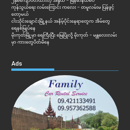
၂နှစ်​ကျော်ပိတ်ထားတဲ့ အိန္ဒိယ – မြန်မာနယ်စပ်
ကုန်သွယ်ရေး လမ်းကြောင်း ကလေး – တမူလမ်းမ ပြန်ဖွင့်
တော့မယ်
ငါးသိုင်းချောင်းမြို့နယ် အနိမ့်ပိုင်းနေရာတွေက အိမ်​တွေ
ရေနစ်မြုပ်နေ
မိုးကုတ်မြို့မှာ ရေကြီးပြီး မြေပြိုလို့ မိုးကုတ် – မန္တလေးလမ်း
မှာ ကားတွေပိတ်မိနေ
Ads