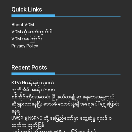
Quick Links
About VOM
VOM ကို ဆက်သွယ်ပါ
VOM အကြောင်း
Privacy Policy
Recent Posts
KTV၊ Hi ခန်းနှင့် လူငယ်
သူတို့အိမ် အခန်း (၁၈၈)
စစ်ကိုင်းတိုင်းအတွင်း မြို့နယ်တချို့မှာ ရေဘေးအန္တရာယ်
ဆိုးရွားလာနေပြီး ဒေသခံ သောင်းနဲ့ချီ အရေးပေါ် ရွှေ့ပြောင်း
နေရ
UWSP နဲ့ NSPNC တို့ နေပြည်တော်မှာ တွေ့ဆုံမှု ရလဒ် ဝ
ဘက်က ထုတ်ပြန်