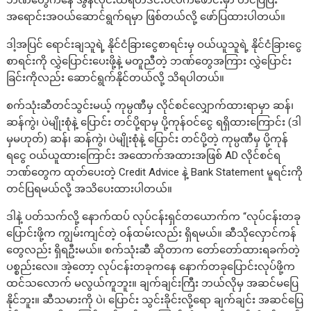
အရောင်းအဝယ်ဆောင်ရွက်ရမှာ ဖြစ်တယ်လို့ ဖော်ပြထားပါတယ်။
ဒါ့အပြင် ရောင်းချသူရဲ့ နိုင်ငံခြားငွေစာရင်းမှ ဝယ်ယူသူရဲ့ နိုင်ငံခြားငွေ
စာရင်းကို လွှဲပြောင်းပေးဖို့နဲ့ မတူညီတဲ့ ဘဏ်တွေအကြား လွှဲပြောင်း
ခြင်းကိုလည်း ဆောင်ရွက်နိုင်တယ်လို့ သိရပါတယ်။
စက်သုံးဆီတင်သွင်းမယ့် ကုမ္ပဏီမှ လိုင်စင်လျှောက်ထားရာမှာ ဆန်၊
ဆန်ကွဲ၊ ပဲမျိုးစုံနဲ့ ပြောင်း တင်ပို့ရာမှ ပို့ကုန်ဝင်ငွေ ရရှိထားကြောင်း (ဒါ
မှမဟုတ်) ဆန်၊ ဆန်ကွဲ၊ ပဲမျိုးစုံနဲ့ ပြောင်း တင်ပို့တဲ့ ကုမ္ပဏီမှ ပို့ကုန်
ရငွေ ဝယ်ယူထားကြောင်း အထောက်အထားအဖြစ် AD လိုင်စင်ရ
ဘဏ်တွေက ထုတ်ပေးတဲ့ Credit Advice နဲ့ Bank Statement မူရင်းကို
တင်ပြရမယ်လို့ အသိပေးထားပါတယ်။
ဒါနဲ့ ပတ်သက်လို့ နောက်ထပ် လုပ်ငန်းရှင်တယောက်က “လုပ်ငန်းတခု
ပြောင်းဖို့က ကျွမ်းကျင်တဲ့ ဝန်ထမ်းလည်း ရှိရမယ်။ ဆီသိုလှောင်ကန်
တွေလည်း ရှိရဦးမယ်။ စက်သုံးဆီ ဆိုတာက တော်တော်ထားရခက်တဲ့
ပစ္စည်းလေ။ အဲ့တော့ လုပ်ငန်းတခုကနေ နောက်တခုပြောင်းလုပ်ဖို့က
ထင်သလောက် မလွယ်ကူဘူး။ ချက်ချင်းကြီး ဘယ်လိုမှ အဆင်မပြေ
နိုင်ဘူး။ ဆီသမားကို ပဲ၊ ပြောင်း သွင်းခိုင်းလို့ရော ချက်ချင်း အဆင်ပြေ