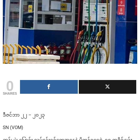
0
SHARES
ဒီဇင်ဘာ ၂၂ – ၂၀၂၃
SN (VOM)
ဆန်၊ ပဲ၊ ပြောင်း လုပ်ငန်းရှင်တွေအနေနဲ့ ပို့ကုန်ရငွေရဲ့ ၇၀ ရာခိုင်နှုန်း