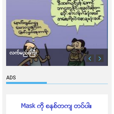
သတိ အိုမီခရွန်တဲ့
ADS