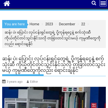
You are here
Home
2023
December
22
ဆန်၊ ပဲ၊ ပြောင်း လုပ်ငန်းရှင်တွေရဲ့ ပို့ကုန်ရငွေနဲ့ စက်သုံးဆီ
ကိုယ်တိုင်တင်သွင်းနိုင်သလို တခြားတင်သွင်းမယ့် ကုမ္ပဏီတွေကို
လည်း ရောင်းချနိုင်
ဆန်၊ ပဲ၊ ပြောင်း လုပ်ငန်းရှင်တွေရဲ့ ပို့ကုန်ရငွေနဲ့ စက်
သုံးဆီ ကိုယ်တိုင်တင်သွင်းနိုင်သလို တခြားတင်သွင်း
မယ့် ကုမ္ပဏီတွေကိုလည်း ရောင်းချနိုင်
3 years ago
Editor