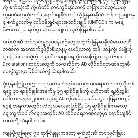
ကို စက်သုံးဆီ ကိုယ်တိုင် တင်သွင်းနိုင်သလို တခြားတင်သွင်းမယ့်
ကုမ္ပဏီတွေကိုလည်း ရောင်းချနိုင်တယ်လို့ မြန်မာနိုင်ငံ ကုန်သည်များနှ
င့် စက်မှုလက်မှု လုပ်ငန်းရှင်များအသင်းချုပ် (UMFCCI) က မနေ့
ဒီဇင်ဘာ ၂၁ ရက်မှာ ကြေညာချက် ထုတ်ပြန်ပါတယ်။
စက်သုံးဆီ တင်သွင်းမှုလုပ်ငန်းစဉ်တွေအတွက် မြန်မာနိုင်ငံတော်ဗဟို
ဘဏ်က အကောက်ခွန်ဦးစီးဌာနမှ ပေးပို့လာတဲ့ ဆန်၊ ဆန်ကွဲ၊ ပဲမျိုးစုံ
နဲ့ ပြောင်း တင်ပို့တဲ့ ကုမ္ပဏီတခုချင်းရဲ့ ပို့ကုန်ကြေညာလွှာ (Export
Declaration) စာရင်းတွေကို သက်ဆိုင်ရာ AD လိုင်စင်ရဘဏ်တွေဆီ
ပေးပို့သွားမှာဖြစ်တယ်လို့ သိရပါတယ်။
ပို့ကုန်ကြေညာလွှာအရ သတ်မှတ်ရက်အတွင်း ဝင်ရောက်လာတဲ့ ပို့ကုန်
ရငွေ ၃၀ ရာခိုင်နှုန်းအနက်မှ ၃၅ ရာခိုင်နှုန်းကို ဗဟိုဘဏ် ရည်ညွှန်း
ဒေါ်လာလဲနှုန်း ၂၁၀၀ ကျပ်နဲ့ AD လိုင်စင်ရဘဏ်တွေက မြန်မာကျပ်
ငွေနဲ့ တရက်အတွင်း လဲလှယ်ပေးမှာဖြစ်ပြီး ၆၅ ရာခိုင်နှုန်းကတော့
ဈေးကွက်ပေါက်ဈေးအတိုင်း AD လိုင်စင်ရဘဏ်တွေမှာ ရောင်းချနိုင်
တယ်လို့ သိရပါတယ်။
ကျန်ပို့ကုန်ရငွေ ၇၀ ရာခိုင်နှုန်းကတော့ စက်သုံးဆီ တင်သွင်းခြင်း