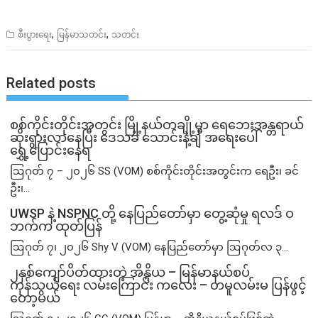
,
,
စီးပွားရေး
မြန်မာသတင်း
သတင်း
Related posts
စစ်ကိုင်းတိုင်းအတွင်း မြို့နယ်တချို့မှာ ရေဘေးအန္တရာယ်
ဆိုးရွားလာနေပြီး ဒေသခံ သောင်းနဲ့ချီ အရေးပေါ်
ရွှေ့ပြောင်းနေရ
ဩဂုတ် ၇ – ၂၀၂၆ SS (VOM) စစ်ကိုင်းတိုင်းအတွင်းက ရေဦး၊ ခင်
ဦး၊...
UWSP နဲ့ NSPNC တို့ နေပြည်တော်မှာ တွေ့ဆုံမှု ရလဒ် ဝ
ဘက်က ထုတ်ပြန်
ဩဂုတ် ၇၊ ၂၀၂၆ Shy V (VOM) နေပြည်တော်မှာ ဩဂုတ်လ ၃...
၂နှစ်​ကျော်ပိတ်ထားတဲ့ အိန္ဒိယ – မြန်မာနယ်စပ်
ကုန်သွယ်ရေး လမ်းကြောင်း ကလေး – တမူလမ်းမ ပြန်ဖွင့်
တော့မယ်