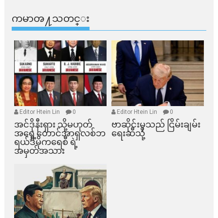
ကမာၻ႔သတင္း
Editor Htein Lin
0
Editor Htein Lin
0
အင်ဒိုနီးရှား သို့မဟုတ်
ဗာဆိုင်းမှသည် ငြိမ်းချမ်း
အရှေ့တောင်အာရှလစ်ဘ
ရေးဆီသို့
ရယ်ဒီမိုကရေစီ ရဲ့
အမှတ်အသား