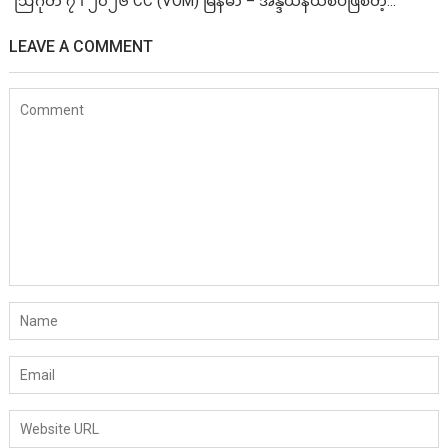
ဩဂုတ် ၇ ၊ ၂၀၂၆ CC (VOM) မြန်မာ – အိန္ဒိယနယ်စပ်ဖြစ်တဲ့...
LEAVE A COMMENT