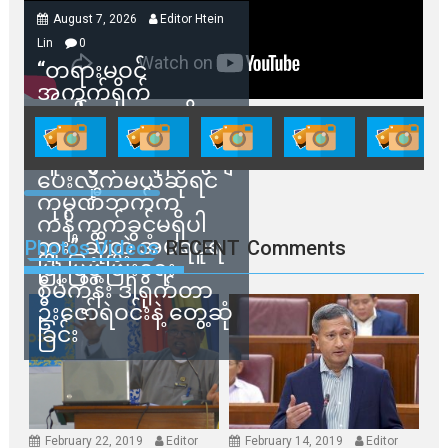
August 7, 2026
Editor Htein
Lin
0
“တရားမဝင်
အကွက်ရိုက်
ရောင်းချမှုတွေကို
သက်ဆိုင်ရာတာဝန်ရှိ
သူတွေက ဂရန်တွေချ
ပေးလိုက်မယ်ဆိုရင်
ကုမ္ပဏီဘက်က
ကန့်ကွက်ခွင့်မရှိပါ
ဘူး” ဆိုတဲ့ အမရပူရ
Photos Videos
RECENT
Comments
မြို့ပြဖွံ့ဖြိုးရေး
စီမံကိန်း ဒါရိုက်တာ
ဦးဇော်ရဲဝင်းနဲ့ တွေ့ဆုံ
ခြင်း
February 22, 2019
Editor
February 14, 2019
Editor