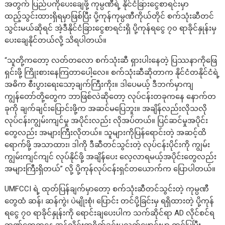
အတွက် ပြည်ပကိုပေးချေဖို့ ကုမ္ပဏီရဲ့ နိုင်ငံခြားငွေစာရင်းမှာ
ထည့်သွင်းထားရှိရမှာဖြစ်ပြီး ပို့ကုန်ကုမ္ပဏီကိုယ်တိုင် စက်သုံးဆီတင်
သွင်းမယ်ဆိုရင် အဲ့ဒီနိုင်ငံခြားငွေစာရင်းရှိ ပို့ကုန်ရငွေ ၇၀ ရာခိုင်နှုန်းမှ
ပေးချေနိုင်တယ်လို့ သိရပါတယ်။
“သူတို့ကတော့ လတ်တလော စက်သုံးဆီ ရှားပါးနေတဲ့ ပြဿနာကိုဖြေ
ရှင်းဖို့ ကြိုးစားနေကြတာပေါ့လေ။ စက်သုံးဆီဆိုတာက နိုင်ငံတနိုင်ငံရဲ့
အဓိက စီးပွားရေးသော့ချက်ကြီးကိုး။ ဒါပေမယ့် ဒီဘက်မှာကျ
ကျွန်တော်တို့တွေက ဘာဖြစ်လဲဆိုတော့ လုပ်ငန်းတခုကနေ နောက်တ
ခုကို ချက်ချင်းပြောင်းဖို့က အဆင်မပြေဘူး။ အချိန်လည်းလိုသလို
လုပ်ငန်းကျွမ်းကျင်မှု အပိုင်းလည်း လိုအပ်တယ်။ ပြင်ဆင်မှုအပိုင်း
တွေလည်း အများကြီးလိုတယ်။ သူများကိုပြန်ရောင်းတဲ့ အဆင့်ထိ
ရောက်ဖို့ အသာထား၊ ဒါကို ဒီဆီတင်သွင်းတဲ့ လုပ်ငန်းပိုင်းကို ကျွမ်း
ကျွမ်းကျင်ကျင် လုပ်နိုင်ဖို့ အချိန်ပေး လေ့လာရမယ့်အပိုင်းတွေလည်း
အများကြီးရှိတယ်” လို့ ပို့ကုန်လုပ်ငန်းရှင်တယောက်က ပြောပါတယ်။
UMFCCI ရဲ့ ထုတ်ပြန်ချက်မှာတော့ စက်သုံးဆီတင်သွင်းတဲ့ ကုမ္ပဏီ
တွေထံ ဆန်၊ ဆန်ကွဲ၊ ပဲမျိုးစုံ၊ ပြောင်း တင်ပို့ခြင်းမှ ရရှိထားတဲ့ ပို့ကုန်
ရငွေ ၇၀ ရာခိုင်နှုန်းကို ရောင်းချပေးပါက သက်ဆိုင်ရာ AD လိုင်စင်ရ
ဘဏ်တွေကနေ အွန်လိုင်းထရိတ်ဒင်းပလက်ဖောင်းမှာ တင်ပြပြီး