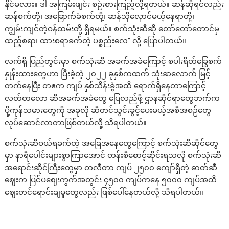
နိုင်မလား။ ဒါ အကြမ်းဖျင်း စဉ်းစားကြည့်လို့ရတယ်။ ဆန်ဆိုရင်လည်း
ဆန်စက်တို့၊ အခြောက်ခံစက်တို့၊ ဆန်သိုလှောင်မယ့်နေရာတို့၊
ကျွမ်းကျင်တဲ့ဝန်ထမ်းတို့ ရှိရမယ်။ စက်သုံးဆီဆို တော်တော်တောင်မှ
ထည့်စရာ၊ ထားစရာခက်တဲ့ ပစ္စည်းလေ” လို့ ပြောပါတယ်။
လက်ရှိ ပြည်တွင်းမှာ စက်သုံးဆီ အခက်အခဲကြောင့် စပါးရိတ်ခြွေစက်
နှုန်းထားတွေဟာ ပြီးခဲ့တဲ့ ၂၀၂၂ ခုနှစ်ကထက် သုံးဆလောက် မြင့်
တက်နေပြီး တဧက ကျပ် နှစ်သိန်းခွဲအထိ ရောက်ရှိနေတာကြောင့်
လတ်တလော ဆီအခက်အခဲတွေ ပြေလည်ဖို့ ဌာနဆိုင်ရာတွေဘက်က
ပို့ကုန်သမားတွေကို အခုလို ဆီတင်သွင်းခွင့်ပေးမယ့်အစီအစဉ်တွေ
လုပ်ဆောင်လာတာဖြစ်တယ်လို့ သိရပါတယ်။
စက်သုံးဆီဝယ်ရခက်တဲ့ အခြေအနေတွေကြောင့် စက်သုံးဆီဆိုင်တွေ
မှာ နာရီပေါင်းများစွာကြာအောင် တန်းစီစောင့်ဆိုင်းရသလို စက်သုံးဆီ
အရောင်းဆိုင်ကြီးတွေမှာ တလီတာ ကျပ် ၂၅၀၀ ကျော်ရှိတဲ့ ဓာတ်ဆီ
ဈေးက ပြင်ပဈေးကွက်အတွင်း ၄၅၀၀ ကျပ်ကနေ ၅၀၀၀ ကျပ်အထိ
ဈေးတင်ရောင်းချမှုတွေလည်း ဖြစ်ပေါ်နေတယ်လို့ သိရပါတယ်။