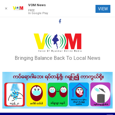
VOM News
✕
VIEW
FREE
In Google Play
Skip
to
content
Bringing Balance Back To Local News