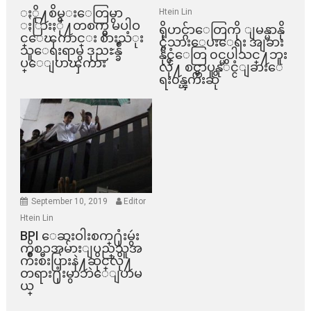
ႏို႔စိမ္းေတြမွာ
Htein Lin
ႏြားႏို႔တစက္မွ မပါဝ
ရိုဟင္ဂ်ာေတြကို ျမန္မာနို
င္ေၾကာင္း စားသံုး
င္ငံသားေပးေရး အျခား
သူေရးရာမွ ဒုညႊန္ခ်ဳ
နိုင္ငံေတြ ၀င္မပါသင္႔ဘူး
ပ္ေျပာၾကား
လို႔ စင္ကာပူနုိင္ငံျခားေ
ရး၀န္ၾကီးဆို
September 10, 2019
Editor
Htein Lin
BPI ​ေဆးဝါးစက္​႐ုံးမွဴး
ကိစၥအမ်ားျပည္​သူအ
က်ိဳးစီးပြားနဲ႔ဆိုင္​လို႔
တရား႐ုံးမွာဘဲေျပာမ
ယ္​