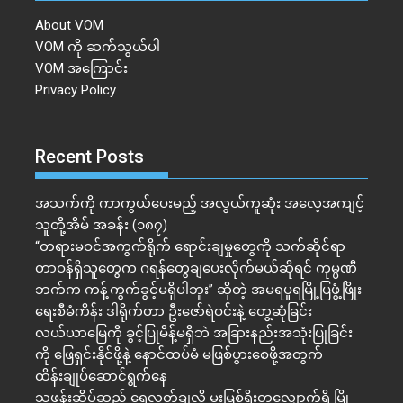
About VOM
VOM ကို ဆက်သွယ်ပါ
VOM အကြောင်း
Privacy Policy
Recent Posts
အသက်ကို ကာကွယ်ပေးမည့် အလွယ်ကူဆုံး အလေ့အကျင့်
သူတို့အိမ် အခန်း (၁၈၇)
“တရားမဝင်အကွက်ရိုက် ရောင်းချမှုတွေကို သက်ဆိုင်ရာ
တာဝန်ရှိသူတွေက ဂရန်တွေချပေးလိုက်မယ်ဆိုရင် ကုမ္ပဏီ
ဘက်က ကန့်ကွက်ခွင့်မရှိပါဘူး” ဆိုတဲ့ အမရပူရမြို့ပြဖွံ့ဖြိုး
ရေးစီမံကိန်း ဒါရိုက်တာ ဦးဇော်ရဲဝင်းနဲ့ တွေ့ဆုံခြင်း
လယ်ယာမြေကို ခွင့်ပြုမိန့်မရှိဘဲ အခြားနည်းအသုံးပြုခြင်း
ကို ဖြေရှင်းနိုင်ဖို့နဲ့ နောင်ထပ်မံ မဖြစ်ပွားစေဖို့အတွက်
ထိန်းချုပ်ဆောင်ရွက်နေ
သဖန်းဆိပ်ဆည် ရေလွှတ်ချလို့ မူးမြစ်ရိုးတလျှောက်ရှိ မြို့