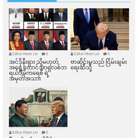
Editor Htein Lin
0
Editor Htein Lin
0
အင်ဒိုနီးရှား သို့မဟုတ်
ဗာဆိုင်းမှသည် ငြိမ်းချမ်း
အရှေ့တောင်အာရှလစ်ဘ
ရေးဆီသို့
ရယ်ဒီမိုကရေစီ ရဲ့
အမှတ်အသား
Editor Htein Lin
0