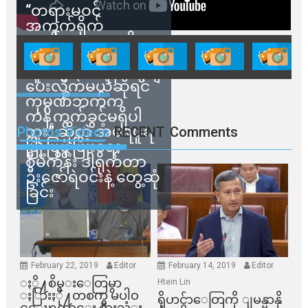
“တရားမဝင်
အကွက်ရိုက်
ရောင်းချမှုတွေကို
သက်ဆိုင်ရာတာဝန်ရှိ
သူတွေက ဂရန်တွေချ
ပေးလိုက်မယ်ဆိုရင်
ကုမ္ပဏီဘက်က
ကန့်ကွက်ခွင့်မရှိပါ
ဘူး” ဆိုတဲ့ အမရပူရ
Photos Videos
RECENT
Comments
မြို့ပြဖွံ့ဖြိုးရေး
စီမံကိန်း ဒါရိုက်တာ
ဦးဇော်ရဲဝင်းနဲ့ တွေ့ဆုံ
ခြင်း
February 22, 2019
Editor
February 14, 2019
Editor
ႏို႔စိမ္းေတြမွာ
Htein Lin
ႏြားႏို႔တစက္မွ မပါဝ
ရိုဟင္ဂ်ာေတြကို ျမန္မာနို
င္ေၾကာင္း စားသံုး