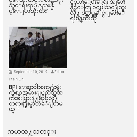
င္ငံသားေပးေရး အျခား
သူေရးရာမွ ဒုညႊန္ခ်ဳ
နိုင္ငံေတြ ၀င္မပါသင္႔ဘူး
ပ္ေျပာၾကား
လို႔ စင္ကာပူနုိင္ငံျခားေ
ရး၀န္ၾကီးဆို
September 10, 2019
Editor
Htein Lin
BPI ​ေဆးဝါးစက္​႐ုံးမွဴး
ကိစၥအမ်ားျပည္​သူအ
က်ိဳးစီးပြားနဲ႔ဆိုင္​လို႔
တရား႐ုံးမွာဘဲေျပာမ
ယ္​
ကမာၻ႔သတင္း