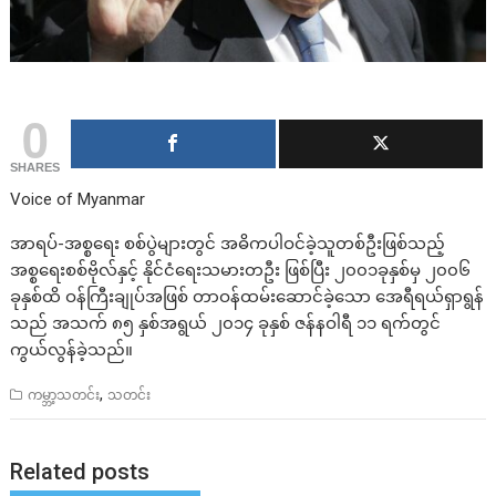
0
SHARES
Voice of Myanmar
အာရပ်-အစ္စရေး စစ်ပွဲများတွင် အဓိကပါဝင်ခဲ့သူတစ်ဦးဖြစ်သည့်
အစ္စရေးစစ်ဗိုလ်နှင့် နိုင်ငံရေးသမားတဦး ဖြစ်ပြီး ၂၀၀၁ခုနှစ်မှ ၂၀၀၆
ခုနှစ်ထိ ဝန်ကြီးချုပ်အဖြစ် တာဝန်ထမ်းဆောင်ခဲ့သော အေရီရယ်ရှာရွန်
သည် အသက် ၈၅ နှစ်အရွယ် ၂၀၁၄ ခုနှစ် ဇန်နဝါရီ ၁၁ ရက်တွင်
ကွယ်လွန်ခဲ့သည်။
,
ကမ္ဘာ့သတင်း
သတင်း
Related posts