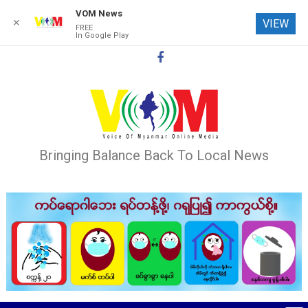
VOM News
✕
VIEW
FREE
In Google Play
Skip
to
content
Bringing Balance Back To Local News