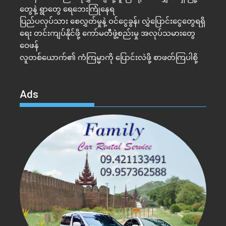
တွေနဲ့ ရွာတွေ ရေဘေးကြုံနေရ
ပြည်ပလုပ်သား စေလွှတ်မှုနဲ့ ဝင်ငွေခွန်၊ လွှဲပြောင်းငွေတွေရရှိ
ရေး တင်းကျပ်နိုင်ဖို့ ကော်မတီဖွဲ့စည်းမှု အလုပ်သမားတွေ
ဝေဖန်
လူတစ်ယောက်၏ ကံကြမ္မာကို ပြောင်းလဲဖို့ စာဖတ်ကြပါစို့
Ads