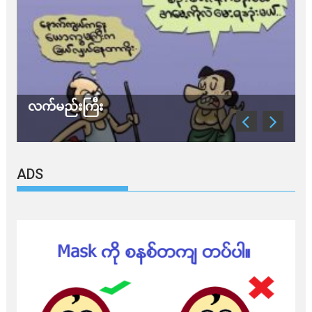
လက်မည်းကြီး
သ
ADS