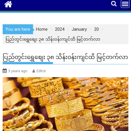
You are here
Home
2024
January
20
ပြည်တွင်းရွှေစျေး ၃၈ သိန်းဝန်းကျင်ထိ မြင့်တက်လာ
ပြည်တွင်းရွှေစျေး ၃၈ သိန်းဝန်းကျင်ထိ မြင့်တက်လာ
3 years ago
Editor