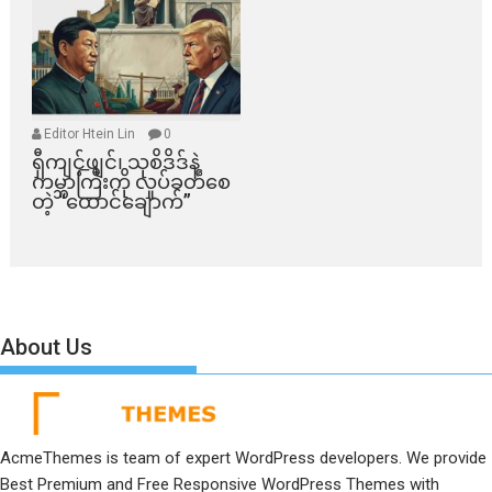
Editor Htein Lin
0
ရှီကျင့်ဖျင်၊ သုစိဒိဒ်နဲ့
ကမ္ဘာကြီးကို လှုပ်ခတ်စေ
တဲ့ “ထောင်ချောက်”
About Us
AcmeThemes is team of expert WordPress developers. We provide
Best Premium and Free Responsive WordPress Themes with