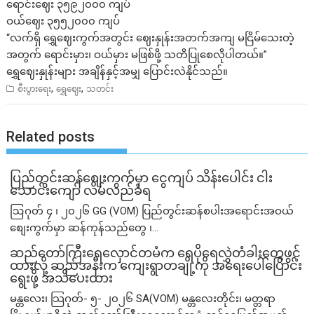
ရောင်းဈေး ၃၅၉၂၀၀၀ ကျပ်
ဝယ်ဈေး ၃၅၅၂၀၀၀ ကျပ်
“လက်ရှိ ရွှေဈေးကွက်အတွင်း ဈေးနှုန်းအတက်အကျ မငြိမ်သေးတဲ့
အတွက် ရောင်းမှား၊ ဝယ်မှား မဖြစ်ဖို့ သတိပြုစေလိုပါတယ်။”
ရွှေဈေးနှုန်းများ အချိန်နှင့်အမျှ ပြောင်းလဲနိုင်သည်။
,
,
စီးပွားရေး
ရွှေဈေး
သတင်း
Related posts
ပြည်တွင်းဆန်စျေးကွက်မှာ ငွေကျပ် သိန်းပေါင်း ငါး​
သောင်းကျော် လိမ်လည်ခံရ
ဩဂုတ် ၄ ၊ ၂၀၂၆ GG (VOM) ပြည်တွင်းဆန်စပါးအရောင်းအဝယ်
စျေးကွက်မှာ ဆန်ကုန်သည်တွေ ၊...
ဆည်တော်ကြီးရေလှောင်တမံက ရေပိုရေလွှဲတံခါးတွေဖွင့်
ထားလို့ ဆည်အနီးက ကျေးရွာတချို့ကို အရေးပေါ်ပြောင်း
ရွေးဖို့ အသိပေးထား
မန္တလေး၊ သြဂုတ်- ၅- ၂၀၂၆ SA(VOM) မန္တလေးတိုင်း၊ မတ္တရာ