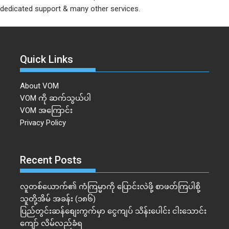
dedicated support & many other services.
Quick Links
About VOM
VOM ကို ဆက်သွယ်ပါ
VOM အကြောင်း
Privacy Policy
Recent Posts
လူတစ်ယောက်၏ ကံကြမ္မာကို ပြောင်းလဲဖို့ စာဖတ်ကြပါစို့
သူတို့အိမ် အခန်း (၁၈၆)
ပြည်တွင်းဆန်စျေးကွက်မှာ ငွေကျပ် သိန်းပေါင်း ငါး​သောင်း
ကျော် လိမ်လည်ခံရ