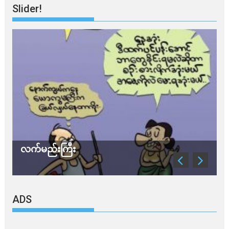
Slider!
လက်မည်းကြီး
သ
ADS