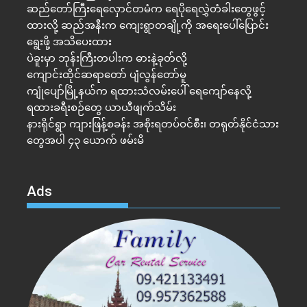
ဆည်တော်ကြီးရေလှောင်တမံက ရေပိုရေလွှဲတံခါးတွေဖွင့်
ထားလို့ ဆည်အနီးက ကျေးရွာတချို့ကို အရေးပေါ်ပြောင်း
ရွေးဖို့ အသိပေးထား
ပဲခူးမှာ ဘုန်းကြီးတပါးက ဓားနဲ့ခုတ်လို့
ကျောင်းထိုင်ဆရာတော် ပျံလွန်တော်မူ
ကျုံပျော်မြို့နယ်က ရထားသံလမ်းပေါ် ရေကျော်နေလို့
ရထားခရီးစဉ်တွေ ယာယီဖျက်သိမ်း
နားရိုင်ရွာ ကျားဖြန့်စခန်း အစိုးရတပ်ဝင်စီး၊ တရုတ်နိုင်ငံသား
တွေအပါ ၄၃ ယောက် ဖမ်းမိ
Ads