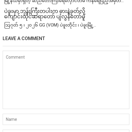
မြို့နယ်မှာရှိတဲ့ ဆည်တော်ကြီးရေလှောင်တမံ ကန်ရေပြည့်အမှတ်...
ပဲခူးမှာ ဘုန်းကြီးတပါးက ဓားနဲ့ခုတ်လို့
ကျောင်းထိုင်ဆရာတော် ပျံလွန်တော်မူ
ဩဂုတ် ၅ ၊ ၂၀၂၆ GG (VOM) ပဲခူးတိုင်း ၊ ပဲခူးမြို့...
LEAVE A COMMENT