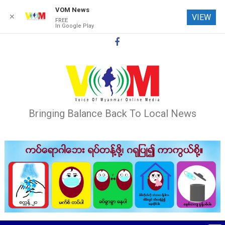
VOM News
✕
VIEW
FREE
In Google Play
Skip
to
content
Bringing Balance Back To Local News