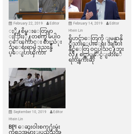
February 22, 2019
Editor
February 14, 2019
Editor
ႏို႔စိမ္းေတြမွာ
Htein Lin
ႏြားႏို႔တစက္မွ မပါဝ
ရိုဟင္ဂ်ာေတြကို ျမန္မာနို
င္ေၾကာင္း စားသံုး
င္ငံသားေပးေရး အျခား
သူေရးရာမွ ဒုညႊန္ခ်ဳ
နိုင္ငံေတြ ၀င္မပါသင္႔ဘူး
ပ္ေျပာၾကား
လို႔ စင္ကာပူနုိင္ငံျခားေ
ရး၀န္ၾကီးဆို
September 10, 2019
Editor
Htein Lin
BPI ​ေဆးဝါးစက္​႐ုံးမွဴး
ကိစၥအမ်ားျပည္​သူအ