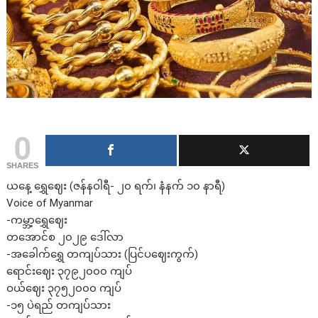
0
SHARES
ယနေ့ ရွှေဈေး (ဇန်နဝါရီ- ၂၀ ရက်၊ နံနက် ၁၀ နာရီ)
Voice of Myanmar
-ကမ္ဘာ့ရွှေဈေး
တအောင်စ ၂၀၂၉ ဒေါ်လာ
-အခေါက်ရွှေ တကျပ်သား (ပြင်ပဈေးကွက်)
ရောင်းဈေး ၃၇၉၂၀၀၀ ကျပ်
ဝယ်ဈေး ၃၇၅၂၀၀၀ ကျပ်
-၁၅ ပဲရည် တကျပ်သား