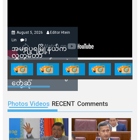
August 5, 2026
Editor Htein
Lin
0
အမရပူရမြို့နယ်က
လွှတ်တော်
ကိုယ်စားလှယ်တွေနဲ့
နေအိမ်တွေဖျက်သိမ်း
ခံရမယ့် ဒေသခံတွေ
တွေ့ဆုံ
Photos Videos
RECENT
Comments