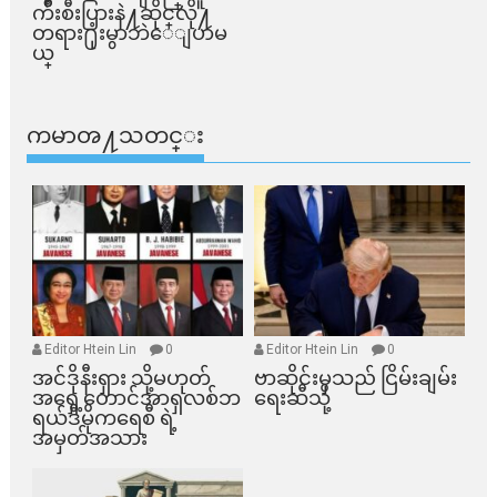
က်ိဳးစီးပြားနဲ႔ဆိုင္​လို႔
တရား႐ုံးမွာဘဲေျပာမ
ယ္​
ကမာၻ႔သတင္း
Editor Htein Lin
0
Editor Htein Lin
0
အင်ဒိုနီးရှား သို့မဟုတ်
ဗာဆိုင်းမှသည် ငြိမ်းချမ်း
အရှေ့တောင်အာရှလစ်ဘ
ရေးဆီသို့
ရယ်ဒီမိုကရေစီ ရဲ့
အမှတ်အသား