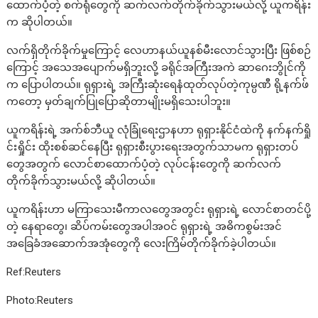
ထောက်ပံ့တဲ့ စက်ရုံတွေကို ဆက်လက်တိုက်ခိုက်သွားမယ်လို့ ယူကရိန်း
က ဆိုပါတယ်။
လက်ရှိတိုက်ခိုက်မှုကြောင့် လေဟာနယ်ယူနစ်မီးလောင်သွားပြီး ဖြစ်စဉ်
ကြောင့် အသေအပျောက်မရှိဘူးလို့ ခရိုင်အကြီးအကဲ ဆာဂေးဘွိုင်ကို
က ပြောပါတယ်။ ရုရှားရဲ့ အကြီးဆုံးရေနံထုတ်လုပ်တဲ့ကုမ္ပဏီ ရို့နက်ဖ်
ကတော့ မှတ်ချက်ပြုပြောဆိုတာမျိုးမရှိသေးပါဘူး။
ယူကရိန်းရဲ့ အက်စ်ဘီယူ လုံခြုံရေးဌာနဟာ ရုရှားနိုင်ငံထဲကို နက်နက်ရှို
င်းရှိုင်း ထိုးစစ်ဆင်နေပြီး ရုရှားစီးပွားရေးအတွက်သာမက ရုရှားတပ်
တွေအတွက် လောင်စာထောက်ပံ့တဲ့ လုပ်ငန်းတွေကို ဆက်လက်
တိုက်ခိုက်သွားမယ်လို့ ဆိုပါတယ်။
ယူကရိန်းဟာ မကြာသေးမီကာလတွေအတွင်း ရုရှားရဲ့ လောင်စာတင်ပို့
တဲ့ နေရာတွေ၊ ဆိပ်ကမ်းတွေအပါအဝင် ရုရှားရဲ့ အဓိကစွမ်းအင်
အခြေခံအဆောက်အအုံတွေကို လေးကြိမ်တိုက်ခိုက်ခဲ့ပါတယ်။
Ref:Reuters
Photo:Reuters