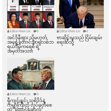
Editor Htein Lin
0
Editor Htein Lin
0
အင်ဒိုနီးရှား သို့မဟုတ်
ဗာဆိုင်းမှသည် ငြိမ်းချမ်း
အရှေ့တောင်အာရှလစ်ဘ
ရေးဆီသို့
ရယ်ဒီမိုကရေစီ ရဲ့
အမှတ်အသား
Editor Htein Lin
0
ရှီကျင့်ဖျင်၊ သုစိဒိဒ်နဲ့
ကမ္ဘာကြီးကို လှုပ်ခတ်စေ
တဲ့ “ထောင်ချောက်”