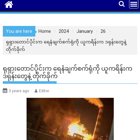
You are here
Home
2024
January
26
ရုရှားတောင်ပိုင်းက ရေနံချက်စက်ရုံကို ယူကရိန်းက ဒရုန်းတွေနဲ့
တိုက်ခိုက်
ရုရှားတောင်ပိုင်းက ရေနံချက်စက်ရုံကို ယူကရိန်းက
ဒရုန်းတွေနဲ့ တိုက်ခိုက်
3 years ago
Editor