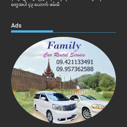
တွေအပါ ၄၃ ယောက် ဖမ်းမိ
Ads