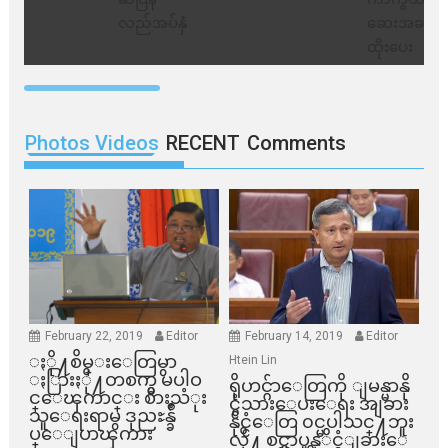
Photos Videos
RECENT
Comments
February 22, 2019
Editor
February 14, 2019
Editor
ႏို႔စိမ္းေတြမွာ
Htein Lin
ႏြားႏို႔တစက္မွ မပါဝ
ရိုဟင္ဂ်ာေတြကို ျမန္မာနို
င္ေၾကာင္း စားသံုး
င္ငံသားေပးေရး အျခား
သူေရးရာမွ ဒုညႊန္ခ်ဳ
နိုင္ငံေတြ ၀င္မပါသင္႔ဘူး
ပ္ေျပာၾကား
လို႔ စင္ကာပူနုိင္ငံျခားေ