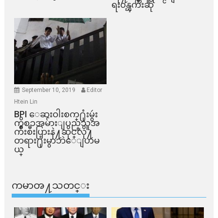
ရး၀န္ၾကီးဆို
September 10, 2019
Editor
Htein Lin
BPI ​ေဆးဝါးစက္​႐ုံးမွဴး
ကိစၥအမ်ားျပည္​သူအ
က်ိဳးစီးပြားနဲ႔ဆိုင္​လို႔
တရား႐ုံးမွာဘဲေျပာမ
ယ္​
ကမာၻ႔သတင္း