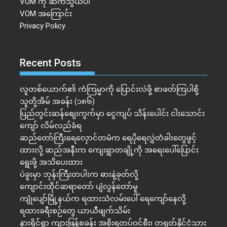
VOM ကို ဆက်သွယ်ပါ
VOM အကြောင်း
Privacy Policy
Recent Posts
လူတစ်ယောက်၏ ကံကြမ္မာကို ပြောင်းလဲဖို့ စာဖတ်ကြပါစို့
သူတို့အိမ် အခန်း (၁၈၆)
ပြည်တွင်းဆန်စျေးကွက်မှာ ငွေကျပ် သိန်းပေါင်း ငါး​သောင်း
ကျော် လိမ်လည်ခံရ
ဆည်တော်ကြီးရေလှောင်တမံက ရေပိုရေလွှဲတံခါးတွေဖွင့်
ထားလို့ ဆည်အနီးက ကျေးရွာတချို့ကို အရေးပေါ်ပြောင်း
ရွေးဖို့ အသိပေးထား
ပဲခူးမှာ ဘုန်းကြီးတပါးက ဓားနဲ့ခုတ်လို့
ကျောင်းထိုင်ဆရာတော် ပျံလွန်တော်မူ
ကျုံပျော်မြို့နယ်က ရထားသံလမ်းပေါ် ရေကျော်နေလို့
ရထားခရီးစဉ်တွေ ယာယီဖျက်သိမ်း
နားရိုင်ရွာ ကျားဖြန့်စခန်း အစိုးရတပ်ဝင်စီး၊ တရုတ်နိုင်ငံသား