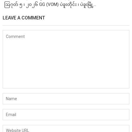
ဩဂုတ် ၅ ၊ ၂၀၂၆ GG (VOM) ပဲခူးတိုင်း ၊ ပဲခူးမြို့...
LEAVE A COMMENT