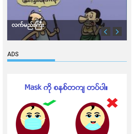
သတိ အိုမီခရွန်တဲ့
ADS