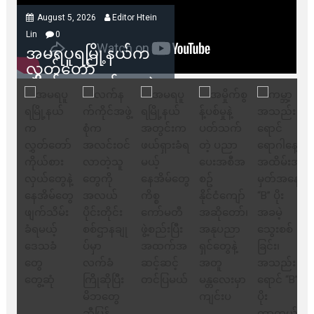
August 5, 2026
Editor Htein
Lin
0
အမရပူရမြို့နယ်က
လွှတ်တော်
ကိုယ်စားလှယ်တွေနဲ့
နေအိမ်တွေဖျက်သိမ်း
ခံရမယ့် ဒေသခံတွေ
တွေ့ဆုံ