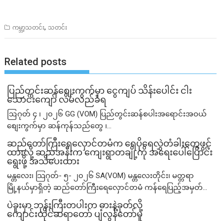
,
ကမ္ဘာ့သတင်း
သတင်း
Related posts
ပြည်တွင်းဆန်စျေးကွက်မှာ ငွေကျပ် သိန်းပေါင်း ငါး​
သောင်းကျော် လိမ်လည်ခံရ
ဩဂုတ် ၄ ၊ ၂၀၂၆ GG (VOM) ပြည်တွင်းဆန်စပါးအရောင်းအဝယ်
စျေးကွက်မှာ ဆန်ကုန်သည်တွေ ၊...
ဆည်တော်ကြီးရေလှောင်တမံက ရေပိုရေလွှဲတံခါးတွေဖွင့်
ထားလို့ ဆည်အနီးက ကျေးရွာတချို့ကို အရေးပေါ်ပြောင်း
ရွေးဖို့ အသိပေးထား
မန္တလေး၊ သြဂုတ်- ၅- ၂၀၂၆ SA(VOM) မန္တလေးတိုင်း၊ မတ္တရာ
မြို့နယ်မှာရှိတဲ့ ဆည်တော်ကြီးရေလှောင်တမံ ကန်ရေပြည့်အမှတ်...
ပဲခူးမှာ ဘုန်းကြီးတပါးက ဓားနဲ့ခုတ်လို့
ကျောင်းထိုင်ဆရာတော် ပျံလွန်တော်မူ