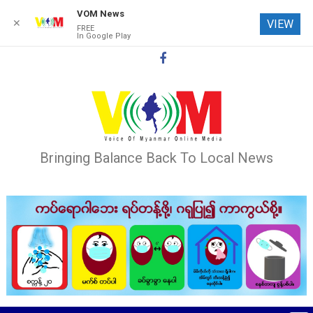
VOM News
✕
VIEW
FREE
In Google Play
Skip
to
content
Bringing Balance Back To Local News