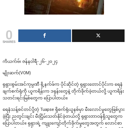
0
SHARES
ကိယက်ဗ်၊ ဇန်နဝါရီ-၂၆-၂၀၂၄
မျိုးဆက်(VOM)
ရုရှားစွမ်းအင်ကုမ္ပဏီ ရို့နက်ဖ်က ပိုင်ဆိုင်တဲ့ ရုရှားတောင်ပိုင်းက ရေနံ
ချက်စက်ရုံကို ယူကရိန်းက ဒရုန်းတွေနဲ့ တိုက်ခိုက်ခဲ့တယ်လို့ ယူကရိန်း
သတင်းရင်းမြစ်တွေက ပြောပါတယ်။
ရေနံသန့်စင်တင်ပို့တဲ့ Tuapse ရှိစက်ရုံယူနစ်မှာ မီးလောင်မှုတွေဖြစ်ပွား
ခဲ့ပြီး ညတွင်းချင်း မီးငြှိမ်းသတ်နိုင်ခဲ့တယ်လို့ ရုရှားတာဝန်ရှိသူတွေက
ပြောပါတယ်။ ရုရှားရဲ့ ကျူးကျော်တိုက်ခိုက်မှုတွေအတွက် လောင်စာ