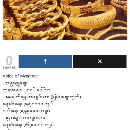
0
SHARES
Voice of Myanmar
-ကမ္ဘာ့ရွှေဈေး
တအောင်စ ၂၀၅၆ ဒေါ်လာ
-အခေါက်ရွှေ တကျပ်သား (ပြင်ပဈေးကွက်)
ရောင်းဈေး ၃၈၃၀၀၀၀ ကျပ်
ဝယ်ဈေး ၃၇၉၀၀၀၀ ကျပ်
-၁၅ ပဲရည် တကျပ်သား
ရောင်းဈေး ၃၆၃၀၀၀၀ ကျပ်