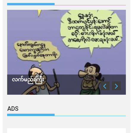
လက်မည်းကြီး
သ
ADS