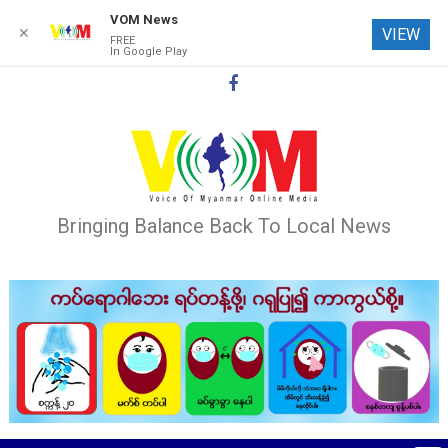
VOM News
✕
VIEW
FREE
In Google Play
Skip
to
content
Bringing Balance Back To Local News