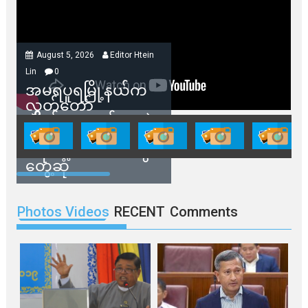
August 5, 2026
Editor Htein
Lin
0
အမရပူရမြို့နယ်က
လွှတ်တော်
ကိုယ်စားလှယ်တွေနဲ့
နေအိမ်တွေဖျက်သိမ်း
ခံရမယ့် ဒေသခံတွေ
တွေ့ဆုံ
Photos Videos
RECENT
Comments