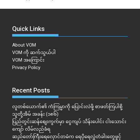
Quick Links
About VOM
VOM ကို ဆက်သွယ်ပါ
VOM အကြောင်း
Privacy Policy
Recent Posts
လူတစ်ယောက်၏ ကံကြမ္မာကို ပြောင်းလဲဖို့ စာဖတ်ကြပါစို့
သူတို့အိမ် အခန်း (၁၈၆)
ပြည်တွင်းဆန်စျေးကွက်မှာ ငွေကျပ် သိန်းပေါင်း ငါး​သောင်း
ကျော် လိမ်လည်ခံရ
ဆည်တော်ကြီးရေလှောင်တမံက ရေပိုရေလွှဲတံခါးတွေဖွင့်