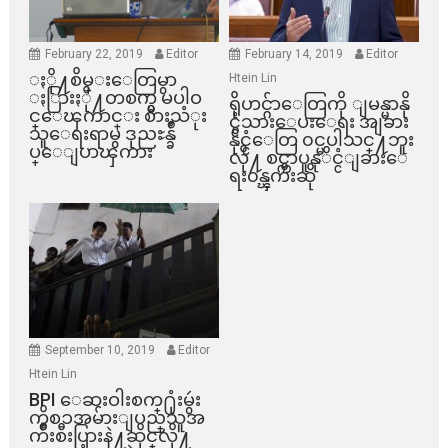
February 22, 2019
Editor
February 14, 2019
Editor
ႏို႔စိမ္းေတြမွာ
Htein Lin
ႏြားႏို႔တစက္မွ မပါဝ
ရိုဟင္ဂ်ာေတြကို ျမန္မာနို
င္ေၾကာင္း စားသံုး
င္ငံသားေပးေရး အျခား
သူေရးရာမွ ဒုညႊန္ခ်ဳ
နိုင္ငံေတြ ၀င္မပါသင္႔ဘူး
ပ္ေျပာၾကား
လို႔ စင္ကာပူနုိင္ငံျခားေ
ရး၀န္ၾကီးဆို
September 10, 2019
Editor
Htein Lin
BPI ​ေဆးဝါးစက္​႐ုံးမွဴး
ကိစၥအမ်ားျပည္​သူအ
က်ိဳးစီးပြားနဲ႔ဆိုင္​လို႔