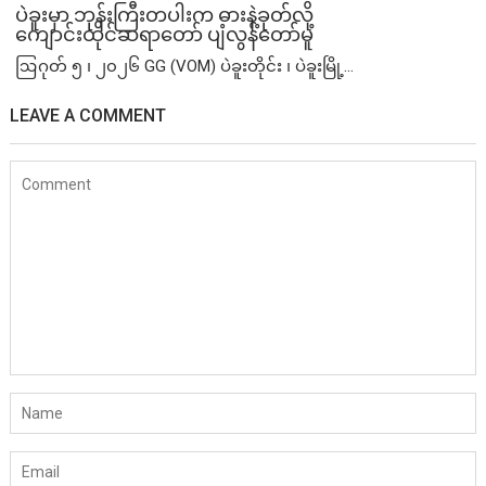
ပဲခူးမှာ ဘုန်းကြီးတပါးက ဓားနဲ့ခုတ်လို့
ကျောင်းထိုင်ဆရာတော် ပျံလွန်တော်မူ
ဩဂုတ် ၅ ၊ ၂၀၂၆ GG (VOM) ပဲခူးတိုင်း ၊ ပဲခူးမြို့...
LEAVE A COMMENT