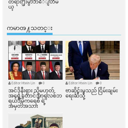
တရား႐ုံးမွာဘဲေျပာမ
ယ္​
ကမာၻ႔သတင္း
Editor Htein Lin
0
Editor Htein Lin
0
အင်ဒိုနီးရှား သို့မဟုတ်
ဗာဆိုင်းမှသည် ငြိမ်းချမ်း
အရှေ့တောင်အာရှလစ်ဘ
ရေးဆီသို့
ရယ်ဒီမိုကရေစီ ရဲ့
အမှတ်အသား