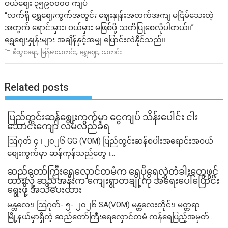
ဝယ်ဈေး ၃၅၉၀၀၀၀ ကျပ်
“လက်ရှိ ရွှေဈေးကွက်အတွင်း ဈေးနှုန်းအတက်အကျ မငြိမ်သေးတဲ့
အတွက် ရောင်းမှား၊ ဝယ်မှား မဖြစ်ဖို့ သတိပြုစေလိုပါတယ်။”
ရွှေဈေးနှုန်းများ အချိန်နှင့်အမျှ ပြောင်းလဲနိုင်သည်။
,
,
,
စီးပွားရေး
မြန်မာသတင်း
ရွှေဈေး
သတင်း
Related posts
ပြည်တွင်းဆန်စျေးကွက်မှာ ငွေကျပ် သိန်းပေါင်း ငါး​
သောင်းကျော် လိမ်လည်ခံရ
ဩဂုတ် ၄ ၊ ၂၀၂၆ GG (VOM) ပြည်တွင်းဆန်စပါးအရောင်းအဝယ်
စျေးကွက်မှာ ဆန်ကုန်သည်တွေ ၊...
ဆည်တော်ကြီးရေလှောင်တမံက ရေပိုရေလွှဲတံခါးတွေဖွင့်
ထားလို့ ဆည်အနီးက ကျေးရွာတချို့ကို အရေးပေါ်ပြောင်း
ရွေးဖို့ အသိပေးထား
မန္တလေး၊ သြဂုတ်- ၅- ၂၀၂၆ SA(VOM) မန္တလေးတိုင်း၊ မတ္တရာ
မြို့နယ်မှာရှိတဲ့ ဆည်တော်ကြီးရေလှောင်တမံ ကန်ရေပြည့်အမှတ်...