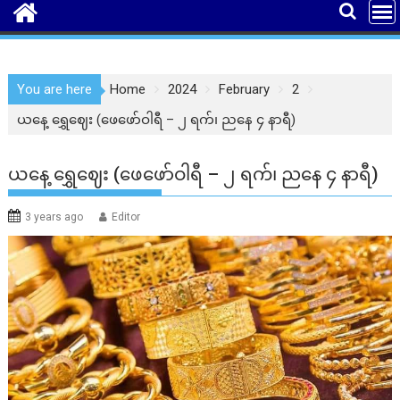
You are here
Home
2024
February
2
ယနေ့ ရွှေဈေး (ဖေဖော်ဝါရီ – ၂ ရက်၊ ညနေ ၄ နာရီ)
ယနေ့ ရွှေဈေး (ဖေဖော်ဝါရီ – ၂ ရက်၊ ညနေ ၄ နာရီ)
3 years ago
Editor