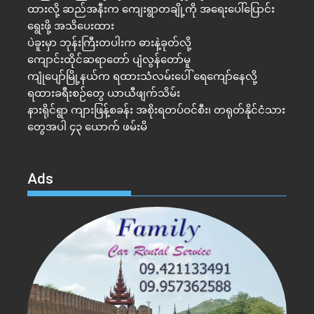
ထားလို့ ဆည်အနီးက ကျေးရွာတချို့ကို အရေးပေါ်ပြောင်း
ရွေးဖို့ အသိပေးထား
ပဲခူးမှာ ဘုန်းကြီးတပါးက ဓားနဲ့ခုတ်လို့
ကျောင်းထိုင်ဆရာတော် ပျံလွန်တော်မူ
ကျုံပျော်မြို့နယ်က ရထားသံလမ်းပေါ် ရေကျော်နေလို့
ရထားခရီးစဉ်တွေ ယာယီဖျက်သိမ်း
နားရိုင်ရွာ ကျားဖြန့်စခန်း အစိုးရတပ်ဝင်စီး၊ တရုတ်နိုင်ငံသား
တွေအပါ ၄၃ ယောက် ဖမ်းမိ
Ads