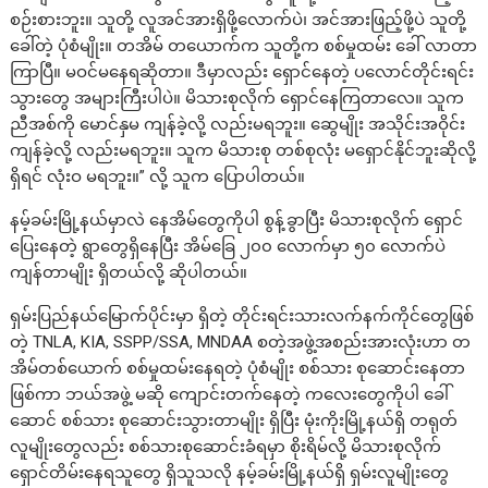
စဉ်းစားဘူး။ သူတို့ လူအင်အားရှိဖို့လောက်ပဲ၊ အင်အားဖြည့်ဖို့ပဲ သူတို့
ခေါ်တဲ့ ပုံစံမျိုး။ တအိမ် တယောက်က သူတို့က စစ်မှုထမ်း ခေါ် လာတာ
ကြာပြီ။ မဝင်မနေရဆိုတာ။ ဒီမှာလည်း ရှောင်နေတဲ့ ပလောင်တိုင်းရင်း
သွားတွေ အများကြီးပါပဲ။ မိသားစုလိုက် ရှောင်နေကြတာလေ။ သူက
ညီအစ်ကို မောင်နှမ ကျန်ခဲ့လို့ လည်းမရဘူး။ ဆွေမျိုး အသိုင်းအဝိုင်း
ကျန်ခဲ့လို့ လည်းမရဘူး။ သူက မိသားစု တစ်စုလုံး မရှောင်နိုင်ဘူးဆိုလို့
ရှိရင် လုံးဝ မရဘူး။” လို့ သူက ပြောပါတယ်။
နမ့်ခမ်းမြို့နယ်မှာလဲ နေအိမ်တွေကိုပါ စွန့်ခွာပြီး မိသားစုလိုက် ရှောင်
ပြေးနေတဲ့ ရွာတွေရှိနေပြီး အိမ်ခြေ ၂၀၀ လောက်မှာ ၅၀ လောက်ပဲ
ကျန်တာမျိုး ရှိတယ်လို့ ဆိုပါတယ်။
ရှမ်းပြည်နယ်မြောက်ပိုင်းမှာ ရှိတဲ့ တိုင်းရင်းသားလက်နက်ကိုင်တွေဖြစ်
တဲ့ TNLA, KIA, SSPP/SSA, MNDAA စတဲ့အဖွဲ့အစည်းအားလုံးဟာ တ
အိမ်တစ်ယောက် စစ်မှုထမ်းနေရတဲ့ ပုံစံမျိုး စစ်သား စုဆောင်းနေတာ
ဖြစ်ကာ ဘယ်အဖွဲ့ မဆို ကျောင်းတက်နေတဲ့ ကလေးတွေကိုပါ ခေါ်
ဆောင် စစ်သား စုဆောင်းသွားတာမျိုး ရှိပြီး မုံးကိုးမြို့နယ်ရှိ တရုတ်
လူမျိုးတွေလည်း စစ်သားစုဆောင်းခံရမှာ စိုးရိမ်လို့ မိသားစုလိုက်
ရှောင်တိမ်းနေရသူတွေ ရှိသူသလို နမ့်ခမ်းမြို့နယ်ရှိ ရှမ်းလူမျိုးတွေ