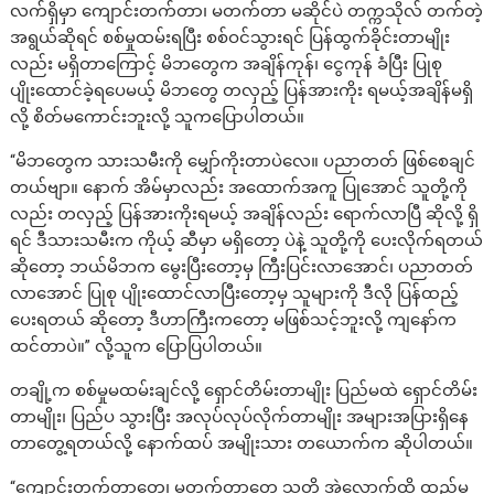
လက်ရှိမှာ ကျောင်းတက်တာ၊ မတက်တာ မဆိုင်ပဲ တက္ကသိုလ် တက်တဲ့
အရွယ်ဆိုရင် စစ်မှုထမ်းရပြီး စစ်ဝင်သွားရင် ပြန်ထွက်ခိုင်းတာမျိုး
လည်း မရှိတာကြောင့် မိဘတွေက အချိန်ကုန်၊ ငွေကုန် ခံပြီး ပြုစု
ပျိုးထောင်ခဲ့ရပေမယ့် မိဘတွေ တလှည့် ပြန်အားကိုး ရမယ့်အချိန်မရှိ
လို့ စိတ်မကောင်းဘူးလို့ သူကပြောပါတယ်။
“မိဘတွေက သားသမီးကို မျှော်ကိုးတာပဲလေ။ ပညာတတ် ဖြစ်စေချင်
တယ်ဗျာ။ နောက် အိမ်မှာလည်း အထောက်အကူ ပြုအောင် သူတို့ကို
လည်း တလှည့် ပြန်အားကိုးရမယ့် အချိန်လည်း ရောက်လာပြီ ဆိုလို့ ရှိ
ရင် ဒီသားသမီးက ကိုယ့် ဆီမှာ မရှိတော့ ပဲနဲ့ သူတို့ကို ပေးလိုက်ရတယ်
ဆိုတော့ ဘယ်မိဘက မွေးပြီးတော့မှ ကြီးပြင်းလာအောင်၊ ပညာတတ်
လာအောင် ပြုစု ပျိုးထောင်လာပြီးတော့မှ သူများကို ဒီလို ပြန်ထည့်
ပေးရတယ် ဆိုတော့ ဒီဟာကြီးကတော့ မဖြစ်သင့်ဘူးလို့ ကျနော်က
ထင်တာပဲ။” လို့သူက ပြောပြပါတယ်။
တချို့က စစ်မှုမထမ်းချင်လို့ ရှောင်တိမ်းတာမျိုး ပြည်မထဲ ရှောင်တိမ်း
တာမျိုး၊ ပြည်ပ သွားပြီး အလုပ်လုပ်လိုက်တာမျိုး အများအပြားရှိနေ
တာတွေ့ရတယ်လို့ နောက်ထပ် အမျိုးသား တယောက်က ဆိုပါတယ်။
“ကျောင်းတက်တာတွေ၊ မတက်တာတွေ သူတို့ အဲလောက်ထိ ထည့်မ