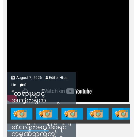
August 7, 2026
Editor Htein
Lin
0
“တရားမဝင်
အကွက်ရိုက်
ရောင်းချမှုတွေကို
သက်ဆိုင်ရာတာဝန်ရှိ
သူတွေက ဂရန်တွေချ
ပေးလိုက်မယ်ဆိုရင်
ကုမ္ပဏီဘက်က