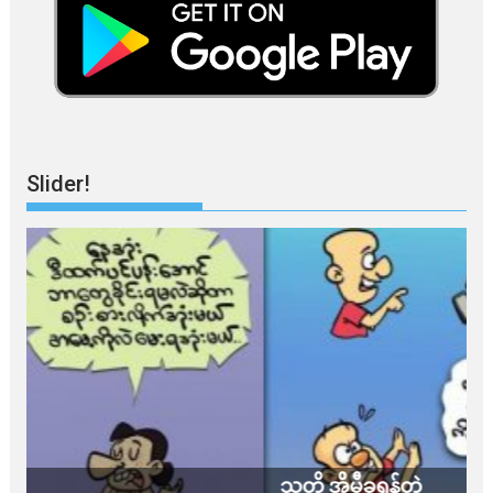
Slider!
သတိ အိုမီခရွန်တဲ့