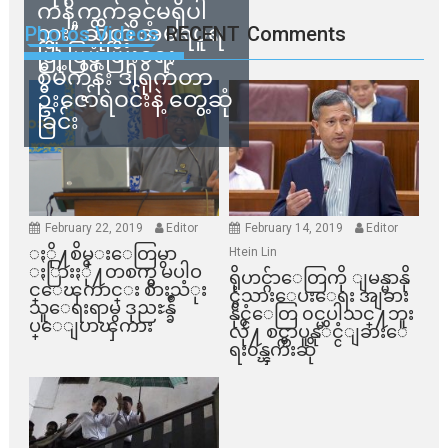
ကန့်ကွက်ခွင့်မရှိပါ
ဘူး” ဆိုတဲ့ အမရပူရ
Photos Videos
RECENT
Comments
မြို့ပြဖွံ့ဖြိုးရေး
စီမံကိန်း ဒါရိုက်တာ
ဦးဇော်ရဲဝင်းနဲ့ တွေ့ဆုံ
ခြင်း
February 22, 2019
Editor
February 14, 2019
Editor
ႏို႔စိမ္းေတြမွာ
Htein Lin
ႏြားႏို႔တစက္မွ မပါဝ
ရိုဟင္ဂ်ာေတြကို ျမန္မာနို
င္ေၾကာင္း စားသံုး
င္ငံသားေပးေရး အျခား
သူေရးရာမွ ဒုညႊန္ခ်ဳ
နိုင္ငံေတြ ၀င္မပါသင္႔ဘူး
ပ္ေျပာၾကား
လို႔ စင္ကာပူနုိင္ငံျခားေ
ရး၀န္ၾကီးဆို