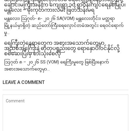
ချောင်းမကြီးအနီးက ကျေးရွာ ၁၀ ရွာဝန်းကျင်ရေနစ်မြုပ်၊
မန္တလေး – မိုးကုတ်ကားလမ်း ဖြတ်သန်းမရ
မန္တလေး၊ သြဂုတ်- ၈- ၂၀၂၆ SA(VOM) မန္တလေးတိုင်း၊ မတ္တရာ
မြို့နယ်မှာရှိတဲ့ ဆည်တော်ကြီးရေလှောင်တမံအတွင်း ရေဝင်ရောက်
မှု...
ရေကြီးတဲ့​နေရာ​တွေက အစားအသောက်တွေမှာ
အညစ်အကြေးနဲ့ ဓာတုပစ္စည်းတွေ ရောနှောပါဝင်နိုင်လို့
စစ်ဆေးပြီးမှ စားသုံးစေလို
ဩဂုတ် ၈ – ၂၀၂၆ SS (VOM) ရေကြီးမှုတွေ ဖြစ်ပြီးနောက်
အစားအသောက်တွေမှာ...
LEAVE A COMMENT