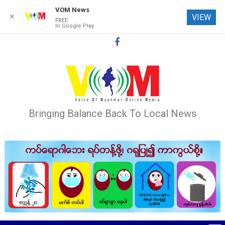
VOM News
✕
VIEW
FREE
In Google Play
Skip
to
content
Bringing Balance Back To Local News