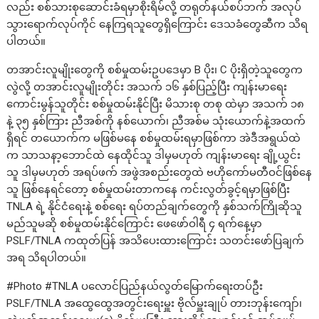
လည်း စစ်သားစုဆောင်းခံရမှာစိုးရိမ်လို့ တရုတ်နယ်စပ်ဘက် အလုပ်
သွားရောက်လုပ်ကိုင် နေကြရသူတွေရှိကြောင်း ဒေသခံတွေဆီက သိရ
ပါတယ်။
တအာင်းလူမျိုးတွေကို စစ်မှုထမ်းဥပဒေမှာ B ပိုး၊ C ပိုးရှိတဲ့သူတွေက
လွဲလို့ တအာင်းလူမျိုးတိုင်း အသက် ၁၆ နှစ်ပြည့်ပြီး ကျန်းမာရေး
ကောင်းမွန်သူတိုင်း စစ်မှုထမ်းနိုင်ပြီး မိသားစု တစု ထဲမှာ အသက် ၁၈
နဲ့ ၃၅ နှစ်ကြား ညီအစ်ကို နစ်ယောက်၊ ညီအစ်မ သုံးယောက်နဲ့အထက်
ရှိရင် တယောက်က မဖြစ်မနေ စစ်မှုထမ်းရမှာဖြစ်ကာ အဲဒီအရွယ်ထဲ
က သာသနာ့ဘောင်ထဲ နေထိုင်သူ ဒါမှမဟုတ် ကျန်းမာရေး ချို့ယွင်း
သူ ဒါမှမဟုတ် အရပ်ဖက် အဖွဲအစည်းတွေထဲ ဗဟိုကော်မတီဝင်ဖြစ်နေ
သူ ဖြစ်နေရင်တော့ စစ်မှုထမ်းတာကနေ ကင်းလွတ်ခွင့်ရမှာဖြစ်ပြီး
TNLA ရဲ့ နိုင်ငံရေးနဲ့ စစ်ရေး ရပ်တည်ချက်တွေကို နှစ်သက်ကြိုဆိုသူ
မည်သူမဆို စစ်မှုထမ်းနိုင်ကြောင်း ဖေဖော်ဝါရီ ၄ ရက်နေ့မှာ
PSLF/TNLA ကထုတ်ပြန် အသိပေးထားကြောင်း သတင်းဖော်ပြချက်
အရ သိရပါတယ်။
#Photo
#TNLA
ပလောင်ပြည်နယ်လွတ်မြောက်ရေးတပ်ဦး
PSLF/TNLA အထွေထွေအတွင်းရေးမှူး ဗိုလ်မှူးချုပ် တားဘုန်းကျော်၊