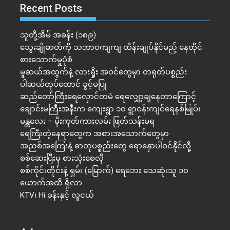
Recent Posts
သူတို့အိမ် အခန်း (၁၈၉)
သွေးချိုဓာတ်ကို သဘာဝကျကျ ထိန်းချုပ်နိုင်မည့် နေထိုင်
စားသောက်မှုပုံစံ
မူဆယ်အထွက်နဲ့ လားရှိုး အဝင်တွေမှာ တရုတ်ပစ္စည်း
ပါဆယ်ထုပ်တောင် ခွင့်မပြု
ဆည်တော်ကြီးရေလှောင်တမံ ရေလျှော့ချနေတာကြောင့်
ချောင်းမကြီးအနီးက ကျေးရွာ ၁၀ ရွာဝန်းကျင်ရေနစ်မြုပ်၊
မန္တလေး – မိုးကုတ်ကားလမ်း ဖြတ်သန်းမရ
ရေကြီးတဲ့​နေရာ​တွေက အစားအသောက်တွေမှာ
အညစ်အကြေးနဲ့ ဓာတုပစ္စည်းတွေ ရောနှောပါဝင်နိုင်လို့
စစ်ဆေးပြီးမှ စားသုံးစေလို
စစ်ကိုင်းတိုင်းနဲ့ ရှမ်း (မြောက်) ရေဘေး သေဆုံးသူ ၁၀
ယောက်အထိ ရှိလာ
KTV၊ Hi ခန်းနှင့် လူငယ်