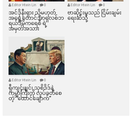
Editor Htein Lin
0
Editor Htein Lin
0
အင်ဒိုနီးရှား သို့မဟုတ်
ဗာဆိုင်းမှသည် ငြိမ်းချမ်း
အရှေ့တောင်အာရှလစ်ဘ
ရေးဆီသို့
ရယ်ဒီမိုကရေစီ ရဲ့
အမှတ်အသား
Editor Htein Lin
0
ရှီကျင့်ဖျင်၊ သုစိဒိဒ်နဲ့
ကမ္ဘာကြီးကို လှုပ်ခတ်စေ
တဲ့ “ထောင်ချောက်”