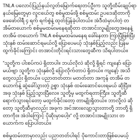
TNLA ပလောင်ပြည်နယ်လွတ်မြောက်ရေးတပ်ဦးက သူတို့ထိမ်းချုပ်ရာ
နယ်မြေတွေမှာ လူငယ်ေတွ စစ်မှုထမ်းဖို့ စစ်မှုထမ်း ဥပဒေဆိုတာကို
ဖေဖော်ဝါရီ ၄ ရက် ရက်စွဲနဲ့ ထုတ်ပြန်ခဲ့ပါတယ်။ အဲဒီထဲမှာပါတဲ့ တ
အိမ်တယောက် စစ်မှုမထမ်းမနေရဆိုတာ တအာင်းလူမျိုးတွေအနေနဲ့
တအိမ် တယောက် TNLA စစ်မှုမထမ်းမနေရ ခေါ်နေတာ ကြာပြီဖြစ်ပြီး
သုံးနှစ် ထမ်းဆောင်ရမယ်လို့ ပြောပေမယ့် သုံးနှစ်ပြည့်လည်း ပြန်မ
ထွက်ခိုင်းကြောင်း တအာင်းတိုင်းရင်းသားတွေဆီက သိရပါတယ်။
“သူတို့က ပါးစပ်ကပဲ ရှိတာပါ။ ဘယ်လိုလဲ ဆိုလို့ ရှိရင် ကျနော် ပြော
မယ်ဗျာ သူတို့က သုံးနှစ်လို့ ပြောလိုက်တာပဲ ရှိတယ်။ ကျနော့် အသိ
တွေလည်း ရှိတယ်။ ပညာတတ်တာ၊ မတတ်တာ အကုန် တအိမ် တ
ယောက်နဲ့ ဆွဲခေါ်သွားတဲ့ ဥစ္စာ သုံးနှစ် ထမ်းဆောင်ပေးရမယ် ဆိုပြီး။
အခု သုံးနှစ် ပြည့်သွားပြီလေ။ သူတို့မှ မထွက်ရတာကြီး။ သူတို့ဆီ
ရောက်သွားရင်တော့ မထွက်ခိုင်းတော့ တာမျိုးရှိတယ်။ ဘာလို့လဲ ဆို
တော့ သူတို့ဆီမှာလည်း အခုက အင်အားလျော့သွားတာတို့ ဘာတို့ ရှိ
တာကိုး။ အဲဒါကြောင့် ပိုဆိုးမှာပေါ့။” လို့ တအာင်းအမျိုးသား တ
ယောက်က ပြောပါတယ်။
စစ်မှုထမ်းတာမှာလည်း ပညာတတ်ပါရင် ပိုကောင်းတာဖြစ်ပေမယ့်