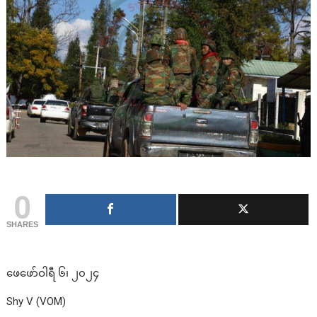
0
SHARES
ဖေဖော်ဝါရီ ၆၊ ၂၀၂၄
Shy V (VOM)