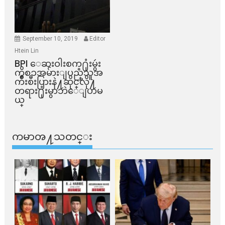
September 10, 2019
Editor
Htein Lin
BPI ​ေဆးဝါးစက္​႐ုံးမွဴး
ကိစၥအမ်ားျပည္​သူအ
က်ိဳးစီးပြားနဲ႔ဆိုင္​လို႔
တရား႐ုံးမွာဘဲေျပာမ
ယ္​
ကမာၻ႔သတင္း