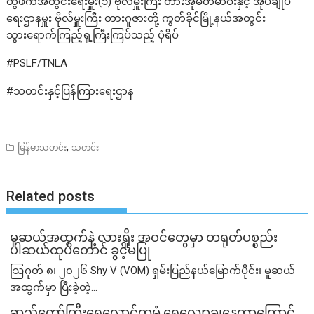
တွဲဖက်အတွင်းရေးမှူး(၁) ဗိုလ်မှူးကြီး တားအိုမ်တမာဝ်းနှင့် အုပ်ချုပ်
ရေးဌာနမှူး ဗိုလ်မှူးကြီး တားဂူဇားတို့ ကွတ်ခိုင်မြို့နယ်အတွင်း
သွားရောက်ကြည့်ရှု့ကြီးကြပ်သည့် ပုံရိပ်
#PSLF
/TNLA
#သတင်းနှင့်ပြန်ကြားရေးဌာန
,
မြန်မာသတင်း
သတင်း
Related posts
မူဆယ်အထွက်နဲ့ လားရှိုး အဝင်တွေမှာ တရုတ်ပစ္စည်း
ပါဆယ်ထုပ်တောင် ခွင့်မပြု
ဩဂုတ် ၈၊ ၂၀၂၆ Shy V (VOM) ရှမ်းပြည်နယ်မြောက်ပိုင်း၊ မူဆယ်
အထွက်မှာ ပြီးခဲ့တဲ့...
ဆည်တော်ကြီးရေလှောင်တမံ ရေလျှော့ချနေတာကြောင့်