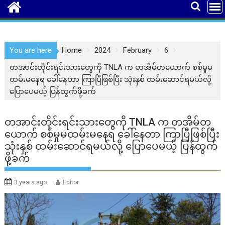
You are here
Home
2024
February
6
တအာင်းတိုင်းရင်းသားတွေကို TNLA က တအိမ်တယောက် စစ်မှုမ
ထမ်းမနေရ ခေါ်နေတာ ကြာပြီဖြစ်ပြီး သုံးနှစ် ထမ်းဆောင်ရမယ်လို့
ပြောပေမယ့် ပြန်ထွက်ဖို့ခက်
တအာင်းတိုင်းရင်းသားတွေကို TNLA က တအိမ်တ
ယောက် စစ်မှုမထမ်းမနေရ ခေါ်နေတာ ကြာပြီဖြစ်ပြီး
သုံးနှစ် ထမ်းဆောင်ရမယ်လို့ ပြောပေမယ့် ပြန်ထွက်
ဖို့ခက်
3 years ago
Editor