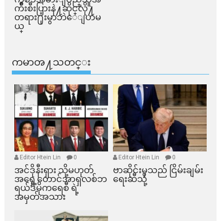
က်ိဳးစီးပြားနဲ႔ဆိုင္​လို႔
တရား႐ုံးမွာဘဲေျပာမ
ယ္​
ကမာၻ႔သတင္း
Editor Htein Lin
0
Editor Htein Lin
0
အင်ဒိုနီးရှား သို့မဟုတ်
ဗာဆိုင်းမှသည် ငြိမ်းချမ်း
အရှေ့တောင်အာရှလစ်ဘ
ရေးဆီသို့
ရယ်ဒီမိုကရေစီ ရဲ့
အမှတ်အသား