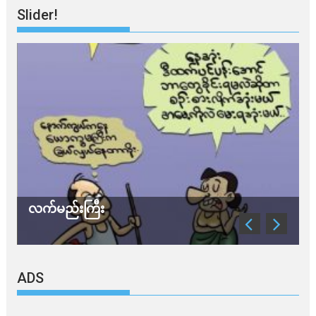
Slider!
လက်မည်းကြီး
သ
ADS