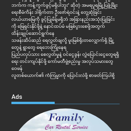
ဘက်က ကန့်ကွက်ခွင့်မရှိပါဘူး” ဆိုတဲ့ အမရပူရမြို့ပြဖွံ့ဖြိုး
ရေးစီမံကိန်း ဒါရိုက်တာ ဦးဇော်ရဲဝင်းနဲ့ တွေ့ဆုံခြင်း
လယ်ယာမြေကို ခွင့်ပြုမိန့်မရှိဘဲ အခြားနည်းအသုံးပြုခြင်း
ကို ဖြေရှင်းနိုင်ဖို့နဲ့ နောင်ထပ်မံ မဖြစ်ပွားစေဖို့အတွက်
ထိန်းချုပ်ဆောင်ရွက်နေ
သဖန်းဆိပ်ဆည် ရေလွှတ်ချလို့ မူးမြစ်ရိုးတလျှောက်ရှိ မြို့
တွေနဲ့ ရွာတွေ ရေဘေးကြုံနေရ
ပြည်ပလုပ်သား စေလွှတ်မှုနဲ့ ဝင်ငွေခွန်၊ လွှဲပြောင်းငွေတွေရရှိ
ရေး တင်းကျပ်နိုင်ဖို့ ကော်မတီဖွဲ့စည်းမှု အလုပ်သမားတွေ
ဝေဖန်
လူတစ်ယောက်၏ ကံကြမ္မာကို ပြောင်းလဲဖို့ စာဖတ်ကြပါစို့
Ads