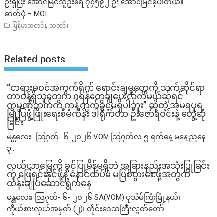
ဦးရှိပြီး အောင်မြင်သူဦးရေ ၇၄၅၉၂ ဦး အောင်မြင်ခဲ့ပါတယ်။
ဓာတ်ပုံ – MOI
,
မြန်မာသတင်း
သတင်း
Related posts
“တရားမဝင်အကွက်ရိုက် ရောင်းချမှုတွေကို သက်ဆိုင်ရာ
တာဝန်ရှိသူတွေက ဂရန်တွေချပေးလိုက်မယ်ဆိုရင်
ကုမ္ပဏီဘက်က ကန့်ကွက်ခွင့်မရှိပါဘူး” ဆိုတဲ့ အမရပူရ
မြို့ပြဖွံ့ဖြိုးရေးစီမံကိန်း ဒါရိုက်တာ ဦးဇော်ရဲဝင်းနဲ့ တွေ့ဆုံ
ခြင်း
မန္တလေး- သြဂုတ်- ၆-၂၀၂၆ VOM သြဂုတ်လ ၅ ရက်နေ့ မနေ့ညနေ
၃...
လယ်ယာမြေကို ခွင့်ပြုမိန့်မရှိဘဲ အခြားနည်းအသုံးပြုခြင်း
ကို ဖြေရှင်းနိုင်ဖို့နဲ့ နောင်ထပ်မံ မဖြစ်ပွားစေဖို့အတွက်
ထိန်းချုပ်ဆောင်ရွက်နေ
မန္တလေး၊ သြဂုတ်- ၆- ၂၀၂၆ SA(VOM) ပုသိမ်ကြီးမြို့နယ်၊
ကိုယ်စားလှယ်အမှတ် (၂)၊ တိုင်းဒေသကြီးလွှတ်တော်...