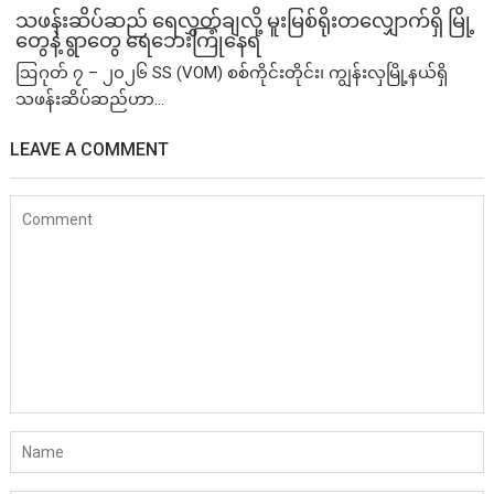
သဖန်းဆိပ်ဆည် ရေလွှတ်ချလို့ မူးမြစ်ရိုးတလျှောက်ရှိ မြို့
တွေနဲ့ ရွာတွေ ရေဘေးကြုံနေရ
ဩဂုတ် ၇ – ၂၀၂၆ SS (VOM) စစ်ကိုင်းတိုင်း၊ ကျွန်းလှမြို့နယ်ရှိ
သဖန်းဆိပ်ဆည်ဟာ...
LEAVE A COMMENT