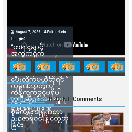
August 7, 2026
Editor Htein
Lin
0
“တရားမဝင်
အကွက်ရိုက်
ရောင်းချမှုတွေကို
သက်ဆိုင်ရာတာဝန်ရှိ
သူတွေက ဂရန်တွေချ
ပေးလိုက်မယ်ဆိုရင်
ကုမ္ပဏီဘက်က
ကန့်ကွက်ခွင့်မရှိပါ
ဘူး” ဆိုတဲ့ အမရပူရ
Photos Videos
RECENT
Comments
မြို့ပြဖွံ့ဖြိုးရေး
စီမံကိန်း ဒါရိုက်တာ
ဦးဇော်ရဲဝင်းနဲ့ တွေ့ဆုံ
ခြင်း