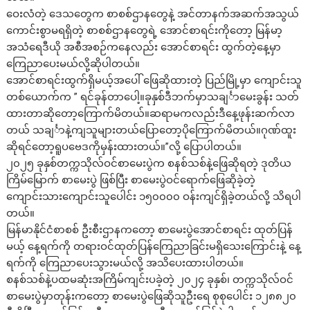
ဝေးလံတဲ့ ဒေသတွေက စာစစ်ဌာနတွေနဲ့ အင်တာနက်အဆက်အသွယ်
ကောင်းစွာမရရှိတဲ့ စာစစ်ဌာနတွေရဲ့ အောင်စာရင်းကိုတော့ မြန်မာ့
အသံရေဒီယို အစီအစဉ်ကနေလည်း အောင်စာရင်း ထွက်တဲ့နေ့မှာ
ကြေညာပေးမယ်လို့ဆိုပါတယ်။
အောင်စာရင်းထွက်ရှိမယ့်အပေါ် ဖြေဆိုထားတဲ့ ပြည်မြို့မှာ ကျောင်းသူ
တစ်ယောက်က ” ရင်ခုန်တာပေါ့။ခုနှစ်ဒီဘက်မှာသချင်္ာမေးခွန်း သတ်
ထားတာဆိုတော့ကြောက်မိတယ်။ဆရာမကလည်းဒီနေ့ဖုန်းဆက်လာ
တယ် သချင်္ာနဲ့ကျသူများတယ်ပြောတော့ပိုကြောက်မိတယ်။ဂုဏ်ထူး
ဆိုရင်တော့ရူပဗေဒကိုမှန်းထားတယ်။”လို့ ပြောပါတယ်။
၂၀၂၅ ခုနှစ်တက္ကသိုလ်ဝင်စာမေးပွဲက စနစ်သစ်နဲ့ဖြေဆိုရတဲ့ ဒုတိယ
ကြိမ်မြောက် စာမေးပွဲ ဖြစ်ပြီး စာမေးပွဲဝင်ရောက်ဖြေဆိုခဲ့တဲ့
ကျောင်းသားကျောင်းသူပေါင်း ၁၅၀၀၀၀ ဝန်းကျင်ရှိခဲ့တယ်လို့ သိရပါ
တယ်။
မြန်မာနိုင်ငံစာစစ် ဦးစီးဌာနက‌တော့ စာမေးပွဲအောင်စာရင်း ထုတ်ပြန်
မယ့် နေ့ရက်ကို တရားဝင်ထုတ်ပြန်ကြေညာခြင်းမရှိသေးကြောင်းနဲ့ နေ့
ရက်ကို ကြေညာပေးသွားမယ်လို့ အသိပေးထားပါတယ်။
စနစ်သစ်နဲ့ပထမဆုံးအကြိမ်ကျင်းပခဲ့တဲ့ ၂၀၂၄ ခုနှစ်၊ တက္ကသိုလ်ဝင်
စာမေးပွဲမှာတုန်းကတော့ စာမေးပွဲဖြေဆိုသူဦးရေ စုစုပေါင်း ၁၂၈၈၂၀