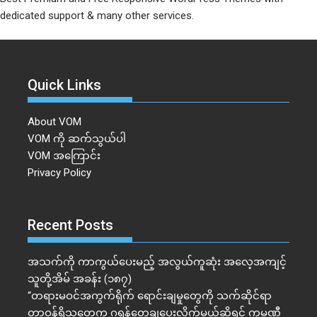
dedicated support & many other services.
Quick Links
About VOM
VOM ကို ဆက်သွယ်ပါ
VOM အကြောင်း
Privacy Policy
Recent Posts
အသက်ကို ကာကွယ်ပေးမည့် အလွယ်ကူဆုံး အလေ့အကျင့်
သူတို့အိမ် အခန်း (၁၈၇)
“တရားမဝင်အကွက်ရိုက် ရောင်းချမှုတွေကို သက်ဆိုင်ရာ
တာဝန်ရှိသူတွေက ဂရန်တွေချပေးလိုက်မယ်ဆိုရင် ကုမ္ပဏီ