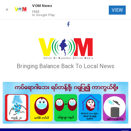
VOM News
✕
VIEW
FREE
In Google Play
Skip
to
content
Bringing Balance Back To Local News