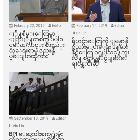
February 22, 2019
Editor
February 14, 2019
Editor
ႏို႔စိမ္းေတြမွာ
Htein Lin
ႏြားႏို႔တစက္မွ မပါဝ
ရိုဟင္ဂ်ာေတြကို ျမန္မာနို
င္ေၾကာင္း စားသံုး
င္ငံသားေပးေရး အျခား
သူေရးရာမွ ဒုညႊန္ခ်ဳ
နိုင္ငံေတြ ၀င္မပါသင္႔ဘူး
ပ္ေျပာၾကား
လို႔ စင္ကာပူနုိင္ငံျခားေ
ရး၀န္ၾကီးဆို
September 10, 2019
Editor
Htein Lin
BPI ​ေဆးဝါးစက္​႐ုံးမွဴး
ကိစၥအမ်ားျပည္​သူအ