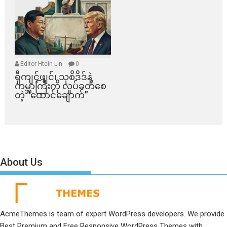
Editor Htein Lin
0
ရှီကျင့်ဖျင်၊ သုစိဒိဒ်နဲ့
ကမ္ဘာကြီးကို လှုပ်ခတ်စေ
တဲ့ “ထောင်ချောက်”
About Us
AcmeThemes is team of expert WordPress developers. We provide
Best Premium and Free Responsive WordPress Themes with