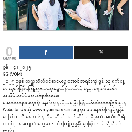
0
SHARES
ဇွန် – ၄ ၊ ၂၀၂၅
GG (VOM)
၂၀၂၅ ခုနှစ် တက္ကသိုလ်ဝင်စာမေးပွဲ အောင်စာရင်းကို ဇွန် ၁၃ ရက်နေ့
မှာ ထုတ်ပြန်ကြေညာပေးသွားဖွယ်ရှိတယ်လို့ ပညာရေးဝန်းထမ်း
အသိုင်းအဝိုင်းက သိရပါတယ်။
အောင်စာရင်းတွေကို မနက် ၄ နာရီကစပြီး မြန်မာနိုင်ငံစာစစ်ဦးစီးဌာန
Website ဖြစ်တဲ့
www.myanmarexam.org
မှာ ဝင်ရောက်ကြည့်ရှုနိုင်
မှာဖြစ်သလို မနက် ၆ နာရီမှာဆိုရင် သက်ဆိုင်ရာမြို့နယ် အသီးသီးရှိ
စာစစ်ဌာန ကျောင်းတွေမှာလည်း ကြည့်ရှူနိုင်မှာဖြစ်တယ်လို့သိရပါ
တယ်။