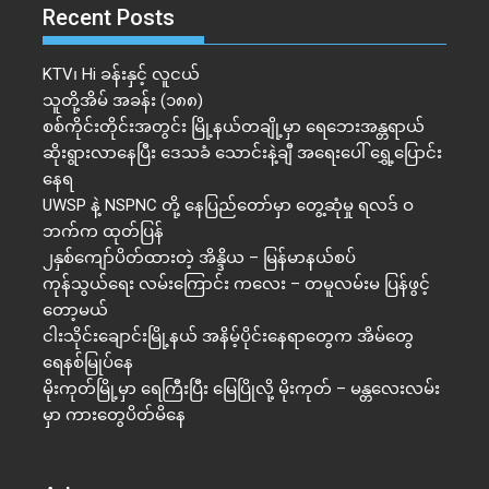
Recent Posts
KTV၊ Hi ခန်းနှင့် လူငယ်
သူတို့အိမ် အခန်း (၁၈၈)
စစ်ကိုင်းတိုင်းအတွင်း မြို့နယ်တချို့မှာ ရေဘေးအန္တရာယ်
ဆိုးရွားလာနေပြီး ဒေသခံ သောင်းနဲ့ချီ အရေးပေါ် ရွှေ့ပြောင်း
နေရ
UWSP နဲ့ NSPNC တို့ နေပြည်တော်မှာ တွေ့ဆုံမှု ရလဒ် ဝ
ဘက်က ထုတ်ပြန်
၂နှစ်​ကျော်ပိတ်ထားတဲ့ အိန္ဒိယ – မြန်မာနယ်စပ်
ကုန်သွယ်ရေး လမ်းကြောင်း ကလေး – တမူလမ်းမ ပြန်ဖွင့်
တော့မယ်
ငါးသိုင်းချောင်းမြို့နယ် အနိမ့်ပိုင်းနေရာတွေက အိမ်​တွေ
ရေနစ်မြုပ်နေ
မိုးကုတ်မြို့မှာ ရေကြီးပြီး မြေပြိုလို့ မိုးကုတ် – မန္တလေးလမ်း
မှာ ကားတွေပိတ်မိနေ