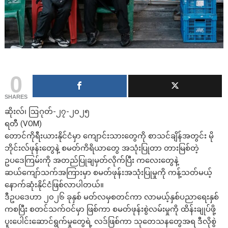
0
SHARES
ဆိုးလ်၊ ဩဂုတ်-၂၇-၂၀၂၅
ရတီ (VOM)
တောင်ကိုရီးယားနိုင်ငံမှာ ကျောင်းသားတွေကို စာသင်ချိန်အတွင်း မို
ဘိုင်းလ်ဖုန်းတွေနဲ့ စမတ်ကိရိယာတွေ အသုံးပြုတာ တားမြစ်တဲ့
ဥပဒေကြမ်းကို အတည်ပြုချမှတ်လိုက်ပြီး ကလေးတွေနဲ့
ဆယ်ကျော်သက်အကြားမှာ စမတ်ဖုန်းအသုံးပြုမှုကို ကန့်သတ်မယ့်
နောက်ဆုံးနိုင်ငံဖြစ်လာပါတယ်။
ဒီဥပ‌ဒေဟာ ၂၀၂၆ ခုနှစ် မတ်လမှစတင်ကာ လာမယ့်နှစ်ပညာရေးနှစ်
ကစပြီး စတင်သက်ဝင်မှာ ဖြစ်ကာ စမတ်ဖုန်းစွဲလမ်းမှုကို ထိန်းချုပ်ဖို့
ပူးပေါင်းဆောင်ရွက်မှုတွေရဲ့ လဒ်ဖြစ်ကာ သုတေသနတွေအရ ဒီလိုစွဲ