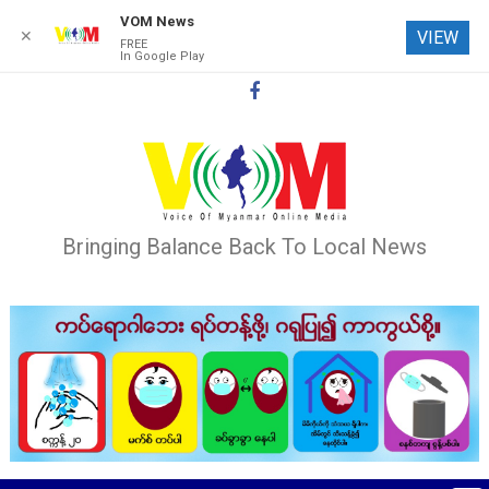
VOM News
✕
VIEW
FREE
In Google Play
Skip
to
content
Bringing Balance Back To Local News