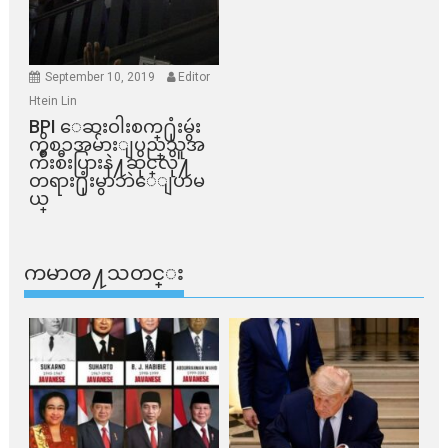
September 10, 2019
Editor
Htein Lin
BPI ​ေဆးဝါးစက္​႐ုံးမွဴး
ကိစၥအမ်ားျပည္​သူအ
က်ိဳးစီးပြားနဲ႔ဆိုင္​လို႔
တရား႐ုံးမွာဘဲေျပာမ
ယ္​
ကမာၻ႔သတင္း