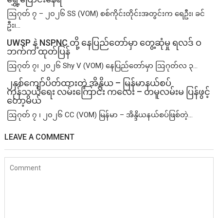
ဩဂုတ် ၇ – ၂၀၂၆ SS (VOM) စစ်ကိုင်းတိုင်းအတွင်းက ရေဦး၊ ခင်
ဦး၊...
UWSP နဲ့ NSPNC တို့ နေပြည်တော်မှာ တွေ့ဆုံမှု ရလဒ် ဝ
ဘက်က ထုတ်ပြန်
ဩဂုတ် ၇၊ ၂၀၂၆ Shy V (VOM) နေပြည်တော်မှာ ဩဂုတ်လ ၃...
၂နှစ်​ကျော်ပိတ်ထားတဲ့ အိန္ဒိယ – မြန်မာနယ်စပ်
ကုန်သွယ်ရေး လမ်းကြောင်း ကလေး – တမူလမ်းမ ပြန်ဖွင့်
တော့မယ်
ဩဂုတ် ၇ ၊ ၂၀၂၆ CC (VOM) မြန်မာ – အိန္ဒိယနယ်စပ်ဖြစ်တဲ့...
LEAVE A COMMENT