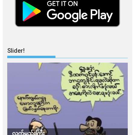
Slider!
လက်မည်းကြီး
သ