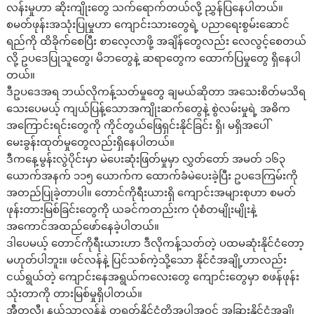
လန်းမှုဟာ ဆိုးကျိုးတွေ သက်ရောက်တယ်လို့ ညွှန်ပြနေပါတယ်။
စမတ်ဖုန်းအသုံးပြုမှုဟာ ကျောင်းသားတွေရဲ့ ပညာရေးစွမ်းဆောင်
ရည်ကို ထိခိုက်စေပြီး စာလေ့လာဖို့ အချိန်တွေလည်း လေလွင့်စေတယ်
လို့ ဥပဒေပြုသူတွေ၊ မိဘတွေနဲ့ ဆရာတွေက ထောက်ပြမှုတွေ ရှိနေပါ
တယ်။
ဒီဥပ‌ဒေအရ ဘယ်လိုကန့်သတ်မှုတွေ ချမယ်ဆိုတာ အသေးစိတ်မသိရ
သေးပေမယ့် ကျယ်ပြန့်သောအကျိုးဆက်တွေနဲ့ စွဲလမ်းမှုရဲ့ အဓိက
အကြောင်းရင်းတွေကို ကိုင်တွယ်ဖြေရှင်းနိုင်ခြင်း ရှိ၊ မရှိအပေါ်
မေးခွန်းထုတ်မှုတွေလည်းရှိနေပါတယ်။
ဒီကနေ့မွန်းလွဲပိုင်းမှာ မဲပေးဆုံးဖြတ်မှုမှာ လွှတ်တော် အမတ် ၁၆၃
ယောက်အနက် ၁၁၅ ယောက်က ထောက်ခံမဲပေးခဲ့ပြီး ဥပဒေကြမ်းကို
အတည်ပြုခဲ့တာပါ။ တောင်ကိုရီးယားရှိ ကျောင်းအများစုဟာ စမတ်
ဖုန်းတားမြစ်ခြင်းတွေကို ယခင်ကတည်းက ပုံစံတမျိုးမျိုးနဲ့
အကောင်အထည်ဖော်နေခဲ့ပါတယ်။
ဒါပေမယ့် တောင်ကိုရီးယားဟာ ဒီလိုကန့်သတ်တဲ့ ပထမဆုံးနိုင်ငံတော့
မဟုတ်ပါဘူး။ ဖင်လန်နဲ့ ပြင်သစ်ကဲ့သို့သော နိုင်ငံအချို့ဟာလည်း
ငယ်ရွယ်တဲ့ ကျောင်းနေအရွယ်ကလေးတွေ ကျောင်းတွေမှာ စဖန်ဖုန်း
သုံးတာကို တားမြစ်မှုရှိပါတယ်။
အီတလီ၊ နယ်သာလန်နဲ့ တရုတ်နိုင်ငံတို့အပါအဝင် အခြားနိုင်ငံအချို့