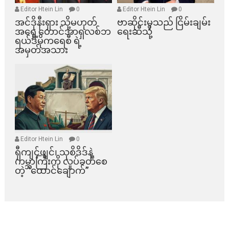
Editor Htein Lin
0
Editor Htein Lin
0
အင်ဒိုနီးရှား သို့မဟုတ်
ဗာဆိုင်းမှသည် ငြိမ်းချမ်း
အရှေ့တောင်အာရှလစ်ဘ
ရေးဆီသို့
ရယ်ဒီမိုကရေစီ ရဲ့
အမှတ်အသား
Editor Htein Lin
0
ရှီကျင့်ဖျင်၊ သုစိဒိဒ်နဲ့
ကမ္ဘာကြီးကို လှုပ်ခတ်စေ
တဲ့ “ထောင်ချောက်”