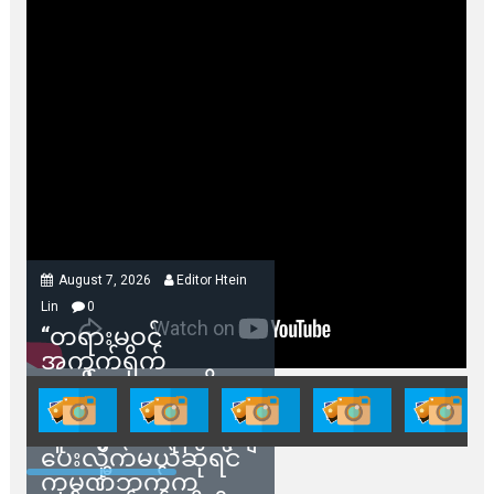
August 7, 2026
Editor Htein
Lin
0
“တရားမဝင်
အကွက်ရိုက်
ရောင်းချမှုတွေကို
သက်ဆိုင်ရာတာဝန်ရှိ
သူတွေက ဂရန်တွေချ
ပေးလိုက်မယ်ဆိုရင်
ကုမ္ပဏီဘက်က