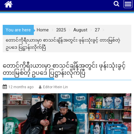
You are here
Home
2025
August
27
တောင်ကိုရီးယားမှာ စာသင်ချိန်အတွင်း ဖုန်းသုံးခွင့် တားမြစ်တဲ့
ဥပဒေ ပြဋ္ဌာန်းလိုက်ပြီ
တောင်ကိုရီးယားမှာ စာသင်ချိန်အတွင်း ဖုန်းသုံးခွင့်
တားမြစ်တဲ့ ဥပဒေ ပြဋ္ဌာန်းလိုက်ပြီ
12 months ago
Editor Htein Lin