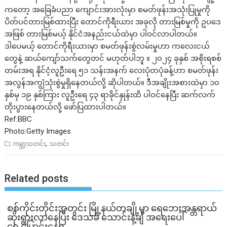
ကတော့ အခြေခံပညာ ကျောင်းအားလုံးမှာ စမတ်ဖုန်းအသုံးပြုမှုကို
ပိတ်ပင်တားမြစ်ထားပြီး တောင်ကိုရီးယား အခုလို တားမြစ်မှုကို ဥပ‌ဒေ
အဖြစ် တားမြစ်မယ့် နိုင်ငံအနည်းငယ်ထဲမှာ ပါဝင်လာပါတယ်။
ဒါပေမယ့် တောင်ကိုရီးယားမှာ စမတ်ဖုန်းစွဲလမ်းမှုဟာ ကလေးငယ်
တွေနဲ့ ဆယ်ကျော်သက်တွေတင် မဟုတ်ပါဘူ ။ ၂၀၂၄ ခုနှစ် အစိုးရစစ်
တမ်းအရ နိုင်ငံ့လူဦးရေ ၅၁ သန်းအနက် လေးပုံတပုံခန့်ဟာ စမတ်ဖုန်း
အလွန်အကျွံသုံးစွဲမှုရှိနေတယ်လို့ ဆိုပါတယ်။ ဒီအချိုးအစားထဲမှာ ၁၀
နှစ်မှ ၁၉ နှစ်ကြား လူဦးရေ ၄၃ ရာခိုင်နှုန်းထိ ပါဝင်နေပြီး ဆက်လက်
တိုးပွားနေတယ်လို့ ဖော်ပြထားပါတယ်။
Ref:BBC
Photo:Getty Images
,
ကမ္ဘာ့သတင်း
သတင်း
Related posts
စစ်ကိုင်းတိုင်းအတွင်း မြို့နယ်တချို့မှာ ရေဘေးအန္တရာယ်
ဆိုးရွားလာနေပြီး ဒေသခံ သောင်းနဲ့ချီ အရေးပေါ်
ရွှေ့ပြောင်းနေရ