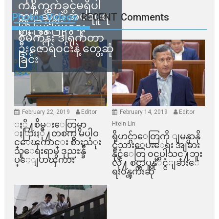
ကန့်ကွက်ခွင့်မရှိပါ
ဘူး” ဆိုတဲ့ အမရပူရ
Photos Videos
RECENT
Comments
မြို့ပြဖွံ့ဖြိုးရေး
စီမံကိန်း ဒါရိုက်တာ
ဦးဇော်ရဲဝင်းနဲ့ တွေ့ဆုံ
ခြင်း
February 22, 2019
Editor
February 14, 2019
Editor
ႏို႔စိမ္းေတြမွာ
Htein Lin
ႏြားႏို႔တစက္မွ မပါဝ
ရိုဟင္ဂ်ာေတြကို ျမန္မာနို
င္ေၾကာင္း စားသံုး
င္ငံသားေပးေရး အျခား
သူေရးရာမွ ဒုညႊန္ခ်ဳ
နိုင္ငံေတြ ၀င္မပါသင္႔ဘူး
ပ္ေျပာၾကား
လို႔ စင္ကာပူနုိင္ငံျခားေ
ရး၀န္ၾကီးဆို