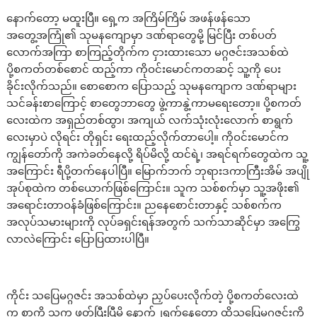
နောက်တော့ မထူးပြီ။ ရှေ့က အကြိမ်ကြိမ် အဖန်ဖန်သော
အတွေ့အကြုံ၏ သုမနကျောမှာ ဒဏ်ရာတွေမို့ မြင်ပြီး တစ်ပတ်
လောက်အကြာ စာကြည့်တိုက်က ငှားထားသော မဂ္ဂဇင်းအသစ်ထဲ
ပို့စကတ်တစ်စောင် ထည့်ကာ ကိုဝင်းမောင်ကတဆင့် သူ့ကို ပေး
ခိုင်းလိုက်သည်။ စောစောက ပြောသည့် သုမနကျောက ဒဏ်ရာများ
သင်ခန်းစာကြောင့် စာတွေဘာတွေ ဖွဲ့ကာနွဲ့ကာမရေးတော့။ ပို့စကတ်
လေးထဲက အရှည်တစ်ထွာ၊ အကျယ် လက်သုံးလုံးလောက် စာရွက်
လေးမှာပဲ လိုရင်း တိုရှင်း ရေးထည့်လိုက်တာပေါ့။ ကိုဝင်းမောင်က
ကျွန်တော်ကို အကဲခတ်နေလို့ ရိပ်မိလို့ ထင်ရဲ့၊ အရင်ရက်တွေထဲက သူ့
အကြောင်း ရီပို့တက်နေပါပြီ။ မြောက်ဘက် ဘုရားဒကာကြီးအိမ် အပျို
အုပ်စုထဲက တစ်ယောက်ဖြစ်ကြောင်း။ သူက သစ်စက်မှာ သူ့အဖိုး၏
အရောင်းတာဝန်ခံဖြစ်ကြောင်း။ ညနေစောင်းတာနှင့် သစ်စက်က
အလုပ်သမားများကို လုပ်ခရှင်းရန်အတွက် သက်သာဆိုင်မှာ အကြွေ
လာလဲကြောင်း ပြောပြထားပါပြီ။
ကိုင်း သပြေမဂ္ဂဇင်း အသစ်ထဲမှာ ညှပ်ပေးလိုက်တဲ့ ပို့စကတ်လေးထဲ
က စာကို သူက ဖတ်ပြီးပြီမို့ နောက်၂ရက်နေတော့ ထိုသပြေမဂ္ဂဇင်းကို