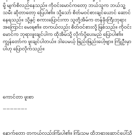
မို့ မျက်စိလည်နေသည်။ ကိုဝင်းမောင်ကတော့ ဘယ်သူက ဘယ်သူ့
သမီး ဆိုတာတော့ ပြေပါ၏။ သို့သော် စိတ်မဝင်စားချင်ယောင် ဆောင်
နေရသည်။ သို့နှင့် စကားပြောင်းကာ သူတို့အိမ်က တန်ခိုးကြီးဘုရား
အကြောင်း မေးရ၏။ တကယ်လည်း စိတ်ဝင်စားလို့ ဖြစ်သည်။ ကိုဝင်း
မောင်က ဘုရားဖူးချင်ပါက ထိုအိမ်သို့ လိုက်ပို့ပေးမည် ပြောပါ၏။
ကျွန်တော်က ဖူးချင်ပါတယ်။ ဒါပေမယ့် ဖြည်းဖြည်းပေါ့ဗျာ။ ကြုံဦးမှာ
ပါဟု ပြောလိုက်သည်။
ကောင်တာ ဖူးစာ
——————–
နောက်တော့ တကယ်လည်းကြုံပါ၏။ ကြုံသမှ ထိုဘုရားဆောင်ပေါ်သို့