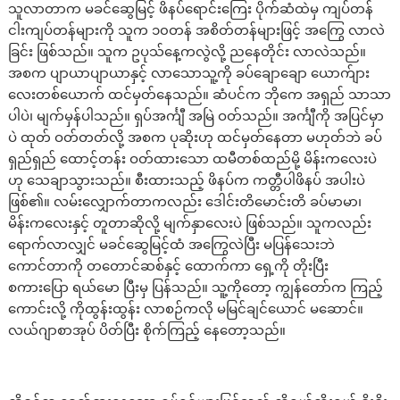
သူလာတာက မခင်ဆွေမြင့် ဖိနပ်ရောင်းကြေး ပိုက်ဆံထဲမှ ကျပ်တန်
ငါးကျပ်တန်များကို သူက ၁၀တန် အစိတ်တန်များဖြင့် အကြွေ လာလဲ
ခြင်း ဖြစ်သည်။ သူက ဥပုသ်နေ့ကလွဲလို့ ညနေတိုင်း လာလဲသည်။
အစက ပျာယာပျာယာနှင့် လာသောသူ့ကို ခပ်ချောချော ယောက်ျား
လေးတစ်ယောက် ထင်မှတ်နေသည်။ ဆံပင်က ဘိုကေ အရှည် သာသာ
ပါပဲ၊ မျက်မှန်ပါသည်။ ရှပ်အင်္ကျီ အမြဲ ဝတ်သည်။ အင်္ကျီကို အပြင်မှာ
ပဲ ထုတ် ဝတ်တတ်လို့ အစက ပုဆိုးဟု ထင်မှတ်နေတာ မဟုတ်ဘဲ ခပ်
ရှည်ရှည် ထောင့်တန်း ဝတ်ထားသော ထမီတစ်ထည်မို့ မိန်းကလေးပဲ
ဟု သေချာသွားသည်။ စီးထားသည့် ဖိနပ်က ကတ္တီပါဖိနပ် အပါးပဲ
ဖြစ်၏။ လမ်းလျှောက်တာကလည်း ဒေါင်းတိမောင်းတိ ခပ်မာမာ၊
မိန်းကလေးနှင့် တူတာဆိုလို့ မျက်နှာလေးပဲ ဖြစ်သည်။ သူကလည်း
ရောက်လာလျှင် မခင်ဆွေမြင့်ထံ အကြွေလဲပြီး မပြန်သေးဘဲ
ကောင်တာကို တတောင်ဆစ်နှင့် ထောက်ကာ ရှေ့ကို တိုးပြီး
စကားပြော ရယ်မော ပြီးမှ ပြန်သည်။ သူ့ကိုတော့ ကျွန်တော်က ကြည့်
ကောင်းလို့ ကိုထွန်းထွန်း လာစဉ်ကလို မမြင်ချင်ယောင် မဆောင်။
လယ်ဂျာစာအုပ် ပိတ်ပြီး စိုက်ကြည့် နေတော့သည်။