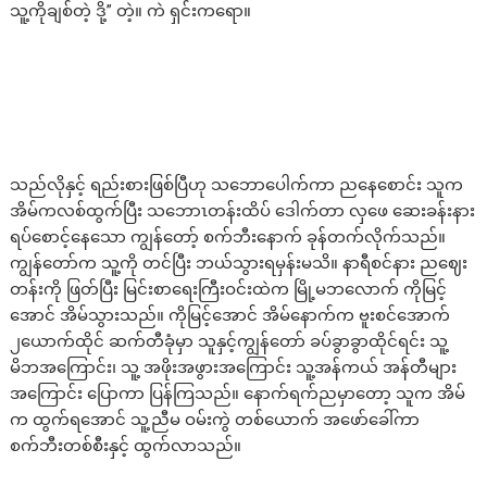
သူ့ကိုချစ်တဲ့ ဒို့” တဲ့။ ကဲ ရှင်းကရော။
သည်လိုနှင့် ရည်းစားဖြစ်ပြီဟု သဘောပေါက်ကာ ညနေစောင်း သူက
အိမ်ကလစ်ထွက်ပြီး သဘောၤတန်းထိပ် ဒေါက်တာ လှဖေ ဆေးခန်းနား
ရပ်စောင့်နေသော ကျွန်တော့် စက်ဘီးနောက် ခုန်တက်လိုက်သည်။
ကျွန်တော်က သူ့ကို တင်ပြီး ဘယ်သွားရမှန်းမသိ။ နာရီစင်နား ညဈေး
တန်းကို ဖြတ်ပြီး မြင်းစာရေးကြီးဝင်းထဲက မြို့မဘလောက် ကိုမြင့်
အောင် အိမ်သွားသည်။ ကိုမြင့်အောင် အိမ်နောက်က ဗူးစင်အောက်
၂ယောက်ထိုင် ဆက်တီခုံမှာ သူနှင့်ကျွန်တော် ခပ်ခွာခွာထိုင်ရင်း သူ့
မိဘအကြောင်း၊ သူ့ အဖိုးအဖွားအကြောင်း သူ့အန်ကယ် အန်တီများ
အကြောင်း ပြောကာ ပြန်ကြသည်။ နောက်ရက်ညမှာတော့ သူက အိမ်
က ထွက်ရအောင် သူ့ညီမ ဝမ်းကွဲ တစ်ယောက် အဖော်ခေါ်ကာ
စက်ဘီးတစ်စီးနှင့် ထွက်လာသည်။