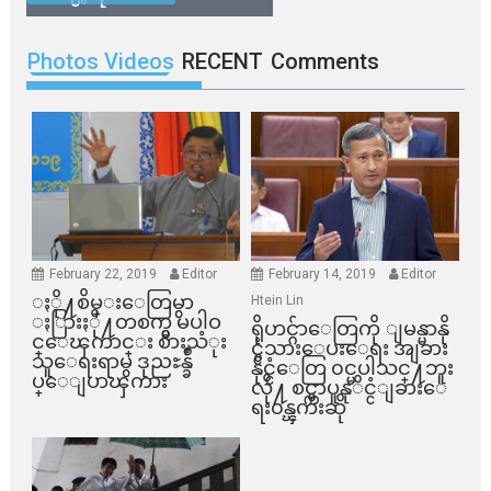
Photos Videos
RECENT
Comments
February 22, 2019
Editor
February 14, 2019
Editor
ႏို႔စိမ္းေတြမွာ
Htein Lin
ႏြားႏို႔တစက္မွ မပါဝ
ရိုဟင္ဂ်ာေတြကို ျမန္မာနို
င္ေၾကာင္း စားသံုး
င္ငံသားေပးေရး အျခား
သူေရးရာမွ ဒုညႊန္ခ်ဳ
နိုင္ငံေတြ ၀င္မပါသင္႔ဘူး
ပ္ေျပာၾကား
လို႔ စင္ကာပူနုိင္ငံျခားေ
ရး၀န္ၾကီးဆို