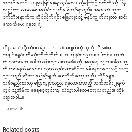
အလင်းရောင် ပျပျမှာ မြင်နေရသည်လေ။ ထို့ကြောင့် စက်ဘီးကို ပြန်
လှည့်ကာ လာလမ်းအတိုင်း သုတ်ခြေတင်ရသည်။ အရေးထဲ သူက
စက်ဘီးနောက်က ထိုင်လိုက်ရင်း ခြေကျင်လို့ ဖိနပ်ကျွတ်ကျတာ ဆင်း
ကောက်ပေး ရသေးရဲ့။
ထိုညမှာပဲ ထို ထိပ်လန့်စရာ အဖြစ်အပျက်ကို သူတို့ ညီအစ်မ
အချင်းချင်း တိုးတိုးတိတ်တိတ် ပြောကြရင်း သူ့ အဒေါ် တစ်ယောက်
ထံ သတင်းက ပေါက်ကြားသွားတော့၏။ ထို အတူနေ သူ့အဒေါ်က သူ့
ကို တစ်ချက် မအစ်ရ။ သူက လုပ်သားဆိုင်က မန်နေဂျာလေးနှင့် အတူ
သွားသည် ဆိုတာ ဖြောင့်ချက် ပေးလိုက်တော့သည်။ ကိုင်းဗျာ၊
သမီးရည်းစားဟု ပြောလျှင်လည်း ရလောက်သည့် သက်တမ်း ၂ရက်
တွင် သူ့အိမ်က ခရေစေ့တွင်းကျ သိသွားပါလေတော့သတည်း။ ထိုနံ
ရောအခါ…။
ဆောင်းပါး
Related posts