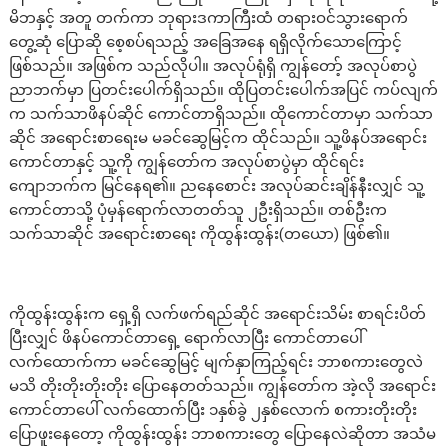
မိဘနှင့် အတူ တက်ကာ ဘုရားဒကာကြီးထံ တရားဝင်သွားရောက်
တွေ့ဆုံ ပြောဆို စေ့စပ်ရသည့် အခြေအနေ ရရှိလိုက်သောကြောင့်
ဖြစ်သည်။ အဖြစ်က သည်လိုပါ။ အလုပ်ရုံရှိ ကျွန်တော့် အလုပ်စာပွဲ
ညာဘက်မှာ ပြတင်းပေါက်ရှိသည်။ ထိုပြတင်းပေါက်အပြင် ကပ်လျက်
က သက်သာဖိနပ်ဆိုင် ကောင်တာရှိသည်။ ထိုကောင်တာမှာ သက်သာ
ဆိုင် အရောင်းစာရေးမ မခင်ဆွေမြင့်က ထိုင်သည်။ သူ့ဖိနပ်အရောင်း
ကောင်တာနှင့် သူ့ကို ကျွန်တော်က အလုပ်စာပွဲမှာ ထိုင်ရင်း
ကျောဘက်က မြင်နေရ၏။ ညနေစောင်း အလုပ်ဆင်းချိန်နီးလျှင် သူ့
ကောင်တာသို့ ပုံမှန်ရောက်လာတတ်သူ ၂ဦးရှိသည်။ တစ်ဦးက
သက်သာဆိုင် အရောင်းစာရေး ကိုထွန်းထွန်း(တယော) ဖြစ်၏။
ကိုထွန်းထွန်းက ရှေ့ရှိ လက်ဖက်ရည်ဆိုင် အရောင်းသိမ်း စာရင်းပိတ်
ပြီးလျှင် ဖိနပ်ကောင်တာရှေ့ ရောက်လာပြီး ကောင်တာပေါ်
လက်ထောက်ကာ မခင်ဆွေမြင့် မျက်နှာကြည့်ရင်း ဘာစကားတွေလဲ
မသိ တိုးတိုးတိုးတိုး ပြောနေတတ်သည်။ ကျွန်တော်က အဲ့လို အရောင်း
ကောင်တာပေါ် လက်ထောက်ပြီး ၁နှစ်ခွဲ ၂နှစ်လောက် စကားတိုးတိုး
ပြောဖူးနေတော့ ကိုထွန်းထွန်း ဘာစကားတွေ ပြောနေလဲဆိုတာ အသံမ