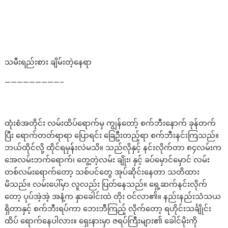
သမီးရည်းစား ချိမ်းတဲ့နေရာ
—————————–
ထုံးစံအတိုင်း လမ်းထိပ်ရောက်မှ ကျွန်တော့် စက်ဘီးနောက် ခုန်တက်
ပြီး ရောက်တတ်ရာရာ ပြောရင်း ခြေဦးတည့်ရာ စက်ဘီးနင်းကြသည်။
ဘယ်ထိုင်လို့ ထိုင်ရမှန်းလဲမသိ။ သည်လိုနှင့် နင်းလိုက်တာ ၈၄လမ်းက
အေလမ်းဘက်ရောက်၊ တွေ့တဲ့လမ်း ချိုး၊ နှင့် ခပ်မှောင်မှောင် လမ်း
တစ်လမ်းရောက်တော့ သစ်ပင်တွေ အုပ်ဆိုင်းနေတာ သတိထား
မိသည်။ လမ်းပေါ်မှာ လူလည်း ပြတ်နေသည်။ ရှေ့ဆက်နင်းလိုက်
တော့ ပုပ်အဲ့အဲ့ အနံ့က နှာခေါင်းထဲ တိုး ဝင်လာ၏။ နည်းနည်းသံသယ
ရှိတာနှင့် စက်ဘီးရပ်ကာ ဘေးဘီကြည့် လိုက်တော့ ရဟိုင်းသင်္ချိုင်း
ထိပ် ရောက်နေပါလား။ ရှေးနားမှာ ဇရပ်ကြီးများ၏ ခေါင်မိုးကို