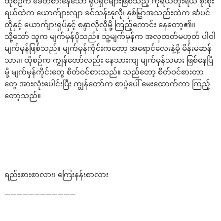
ထိုစဉ်က ခေတ်စားနေသော ရုပ်ရှင်များဖြစ်သည့် ကိုရယ်တိုးရယ် စိုးစိုး
ရယ်ထဲက ယောက်ျားလျာ ခင်သန်းနုလို၊ နှစ်မြွှာအသည်းထဲက ဆံပင်
တိုနှင့် ယောက်ျားရှပ်နှင့် စန္ဒာလိုလိုမို့ ကြည့်ကောင်း နေတော့၏။
သို့သော် သူက မျက်မှန်ပိုသည်။ သူ့မျက်မှန်က အလှတတ်မဟုတ် ပါဝါ
မျက်မှန်ဖြစ်သည်။ မျက်မှန်ကိုင်းကတော့ အရောင်လေးနဲ့မို့ မိန်းမဆန်
သား။ ထိုစဉ်က ကျွန်တော်လည်း နေသားကျ မျက်မှန်သမား ဖြစ်နေပြီ
မို့ မျက်မှန်ကိုင်းတွေ စိတ်ဝင်စားသည်။ သည်တော့ စိတ်ဝင်စားတာ
တွေ အားလုံးပေါင်းပြီး ကျွန်တော်က စာပွဲပေါ် မေးထောက်ကာ ကြည့်
တော့သည်။
ရည်းစားစာလား၊ ကြေးနန်းစာလား
————————————