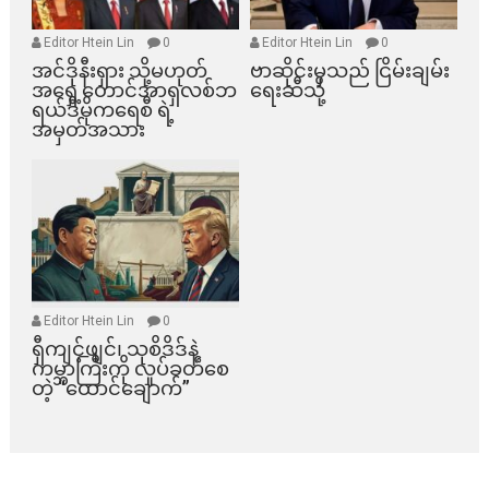
Editor Htein Lin
0
Editor Htein Lin
0
အင်ဒိုနီးရှား သို့မဟုတ်
ဗာဆိုင်းမှသည် ငြိမ်းချမ်း
အရှေ့တောင်အာရှလစ်ဘ
ရေးဆီသို့
ရယ်ဒီမိုကရေစီ ရဲ့
အမှတ်အသား
Editor Htein Lin
0
ရှီကျင့်ဖျင်၊ သုစိဒိဒ်နဲ့
ကမ္ဘာကြီးကို လှုပ်ခတ်စေ
တဲ့ “ထောင်ချောက်”