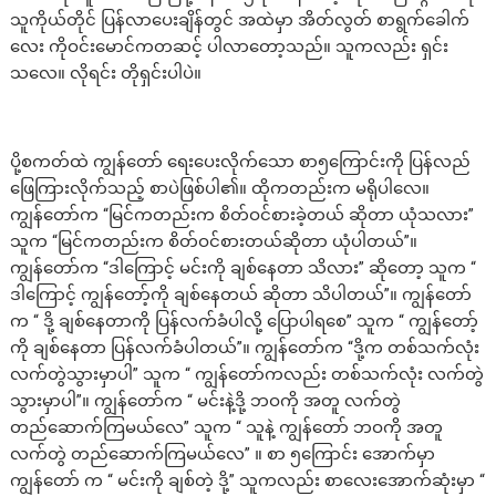
သူကိုယ်တိုင် ပြန်လာပေးချိန်တွင် အထဲမှာ အိတ်လွတ် စာရွက်ခေါက်
လေး ကိုဝင်းမောင်ကတဆင့် ပါလာတော့သည်။ သူကလည်း ရှင်း
သလေ။ လိုရင်း တိုရှင်းပါပဲ။
ပို့စကတ်ထဲ ကျွန်တော် ရေးပေးလိုက်သော စာ၅ကြောင်းကို ပြန်လည်
ဖြေကြားလိုက်သည့် စာပဲဖြစ်ပါ၏။ ထိုကတည်းက မရိုပါလေ။
ကျွန်တော်က “မြင်ကတည်းက စိတ်ဝင်စားခဲ့တယ် ဆိုတာ ယုံသလား”
သူက “မြင်ကတည်းက စိတ်ဝင်စားတယ်ဆိုတာ ယုံပါတယ်”။
ကျွန်တော်က “ဒါကြောင့် မင်းကို ချစ်နေတာ သိလား” ဆိုတော့ သူက “
ဒါကြောင့် ကျွန်တော့်ကို ချစ်နေတယ် ဆိုတာ သိပါတယ်”။ ကျွန်တော်
က “ ဒို့ ချစ်နေတာကို ပြန်လက်ခံပါလို့ ပြောပါရစေ” သူက “ ကျွန်တော့်
ကို ချစ်နေတာ ပြန်လက်ခံပါတယ်”။ ကျွန်တော်က “ဒို့က တစ်သက်လုံး
လက်တွဲသွားမှာပါ” သူက “ ကျွန်တော်ကလည်း တစ်သက်လုံး လက်တွဲ
သွားမှာပါ”။ ကျွန်တော်က “ မင်းနဲ့ဒို့ ဘဝကို အတူ လက်တွဲ
တည်ဆောက်ကြမယ်လေ” သူက “ သူနဲ့ ကျွန်တော် ဘဝကို အတူ
လက်တွဲ တည်ဆောက်ကြမယ်လေ” ။ စာ ၅ကြောင်း အောက်မှာ
ကျွန်တော် က “ မင်းကို ချစ်တဲ့ ဒို့” သူကလည်း စာလေးအောက်ဆုံးမှာ “