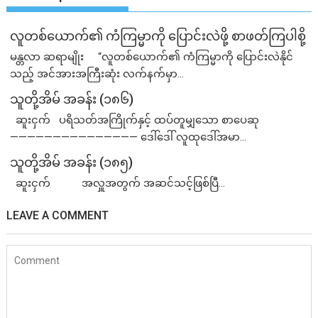
လူတစ်ယောက်၏ ကံကြမ္မာကို ပြောင်းလဲဖို့ စာဖတ်ကြပါစို့
မန္တလာ ဆရာမျိုး “လူတစ်ယောက်၏ ကံကြမ္မာကို ပြောင်းလဲနိုင်
သည့် အင်အားအကြီးဆုံး လက်နက်မှာ...
သူတို့အိမ် အခန်း (၁၈၆)
ဆူးငှက် ပရိသတ်အကြိုက်နှင့် ထပ်တူမျှသော စာပေဆု
——————————————— ဒေါ်ဒေါ် လူထုဒေါ်အမာ...
သူတို့အိမ် အခန်း (၁၈၅)
ဆူးငှက် အလှူအတွက် အဆင်သင့်ဖြစ်ပြီ...
LEAVE A COMMENT