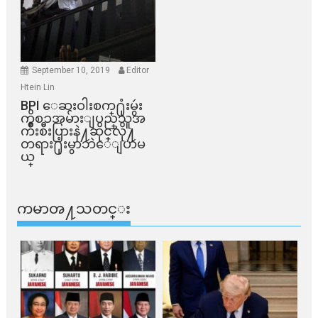
September 10, 2019
Editor
Htein Lin
BPI ​ေဆးဝါးစက္​႐ုံးမွဴး
ကိစၥအမ်ားျပည္​သူအ
က်ိဳးစီးပြားနဲ႔ဆိုင္​လို႔
တရား႐ုံးမွာဘဲေျပာမ
ယ္​
ကမာၻ႔သတင္း