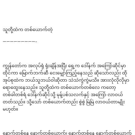
သူတို့ထဲက တစ်ယောက်တဲ့
—————————-
ကျွန်တော်က အလုပ်ရုံ ရုံးချိန်အပြီး ရှေ့က ဒေါ်နက် အကြော်ဆိုင်မှာ
ထိုင်ကာ မြောက်ဘက်ဆီ ငေးမျှော်ကြည့်နေသည် ဆိုသော်လည်း ထို
အုပ်စုထဲက ဘယ်သူဘယ်ဝါဆိုတာ သဲသဲကွဲကွဲမသိ။ အားလုံလိုလိုမှာ
ရောထွေးနေသည်။ သူတို့ထဲက တစ်ယောက်တစ်လေ ကတော့
တစ်ခါတစ်ရံ ဒေါ်နက်ဆိုင်သို့ မုန့်ပစ်သလက်နှင့် အကြော် လာဝယ်
တတ်သည်။ သို့သော် တစ်ယောက်တည်း စွဲစွဲ မြဲမြဲ လာဝယ်တာမျိုး
မဟုတ်။
နောက်တစ်နေ့ နောက်တစ်ယောက်၊ နောက်တစ်နေ့ နောက်တစ်ယောက်