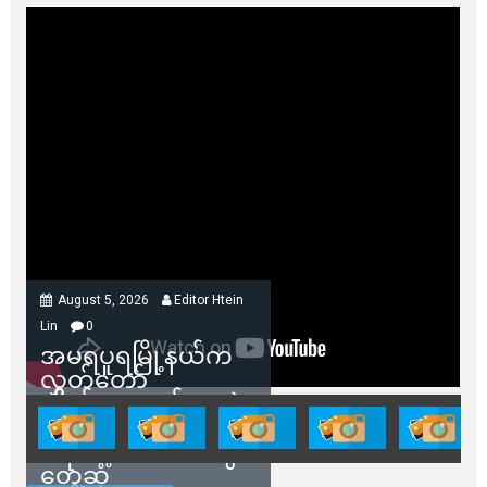
August 5, 2026
Editor Htein
Lin
0
အမရပူရမြို့နယ်က
လွှတ်တော်
ကိုယ်စားလှယ်တွေနဲ့
နေအိမ်တွေဖျက်သိမ်း
ခံရမယ့် ဒေသခံတွေ
တွေ့ဆုံ