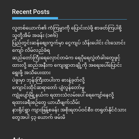
Recent Posts
လူတစ်ယောက်၏ ကံကြမ္မာကို ပြောင်းလဲဖို့ စာဖတ်ကြပါစို့
သူတို့အိမ် အခန်း (၁၈၆)
ပြည်တွင်းဆန်စျေးကွက်မှာ ငွေကျပ် သိန်းပေါင်း ငါး​သောင်း
ကျော် လိမ်လည်ခံရ
ဆည်တော်ကြီးရေလှောင်တမံက ရေပိုရေလွှဲတံခါးတွေဖွင့်
ထားလို့ ဆည်အနီးက ကျေးရွာတချို့ကို အရေးပေါ်ပြောင်း
ရွေးဖို့ အသိပေးထား
ပဲခူးမှာ ဘုန်းကြီးတပါးက ဓားနဲ့ခုတ်လို့
ကျောင်းထိုင်ဆရာတော် ပျံလွန်တော်မူ
ကျုံပျော်မြို့နယ်က ရထားသံလမ်းပေါ် ရေကျော်နေလို့
ရထားခရီးစဉ်တွေ ယာယီဖျက်သိမ်း
နားရိုင်ရွာ ကျားဖြန့်စခန်း အစိုးရတပ်ဝင်စီး၊ တရုတ်နိုင်ငံသား
တွေအပါ ၄၃ ယောက် ဖမ်းမိ