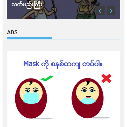
လက်မည်းကြီး
သတိ အို
ADS