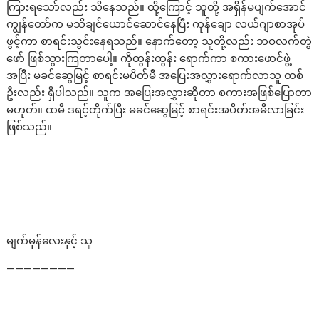
ကြားရသော်လည်း သိနေသည်။ ထို့ကြောင့် သူတို့ အရှိန်မပျက်အောင်
ကျွန်တော်က မသိချင်ယောင်ဆောင်နေပြီး ကုန်ချော လယ်ဂျာစာအုပ်
ဖွင့်ကာ စာရင်းသွင်းနေရသည်။ နောက်တော့ သူတို့လည်း ဘဝလက်တွဲ
ဖော် ဖြစ်သွားကြတာပေါ့။ ကိုထွန်းထွန်း ရောက်ကာ စကားဖောင်ဖွဲ့
အပြီး မခင်ဆွေမြင့် စာရင်းမပိတ်မီ အပြေးအလွှားရောက်လာသူ တစ်
ဦးလည်း ရှိပါသည်။ သူက အပြေးအလွှားဆိုတာ စကားအဖြစ်ပြောတာ
မဟုတ်။ ထမီ ဒရင့်တိုက်ပြီး မခင်ဆွေမြင့် စာရင်းအပိတ်အမီလာခြင်း
ဖြစ်သည်။
မျက်မှန်လေးနှင့် သူ
————————