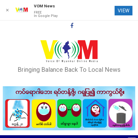
VOM News
✕
VIEW
FREE
In Google Play
Skip
to
content
Bringing Balance Back To Local News