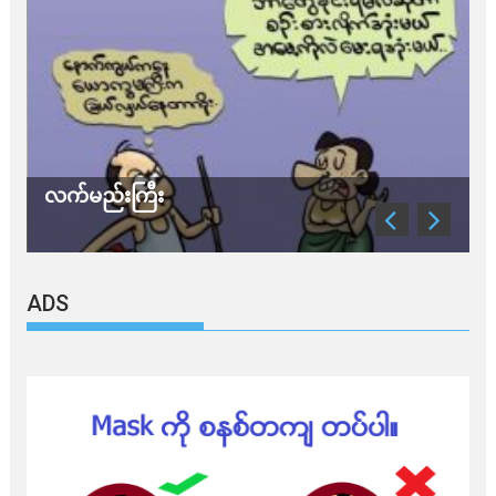
ည်းကြီး
သတိ အိုမီခရ
ADS