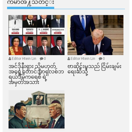
ကမာၻ႔သတင္း
Editor Htein Lin
0
Editor Htein Lin
0
အင်ဒိုနီးရှား သို့မဟုတ်
ဗာဆိုင်းမှသည် ငြိမ်းချမ်း
အရှေ့တောင်အာရှလစ်ဘ
ရေးဆီသို့
ရယ်ဒီမိုကရေစီ ရဲ့
အမှတ်အသား