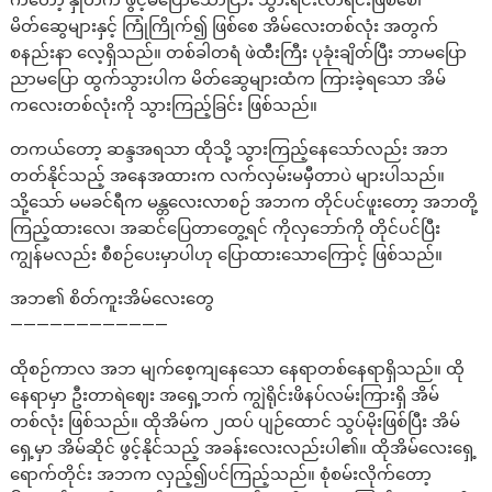
ကတော့ နှုတ်က ဖွင့်မပြောသော်ငြား သွားရင်းလာရင်းဖြစ်စေ၊
မိတ်ဆွေများနှင့် ကြုံကြိုက်၍ ဖြစ်စေ အိမ်လေးတစ်လုံး အတွက်
စနည်းနာ လေ့ရှိသည်။ တစ်ခါတရံ ဖဲထီးကြီး ပုခုံးချိတ်ပြီး ဘာမပြော
ညာမပြော ထွက်သွားပါက မိတ်ဆွေများထံက ကြားခဲ့ရသော အိမ်
ကလေးတစ်လုံးကို သွားကြည့်ခြင်း ဖြစ်သည်။
တကယ်တော့ ဆန္ဒအရသာ ထိုသို့ သွားကြည့်နေသော်လည်း အဘ
တတ်နိုင်သည့် အနေအထားက လက်လှမ်းမမှီတာပဲ များပါသည်။
သို့သော် မမခင်ရီက မန္တလေးလာစဉ် အဘက တိုင်ပင်ဖူးတော့ အဘတို့
ကြည့်ထားလေ၊ အဆင်ပြေတာတွေ့ရင် ကိုလှဘော်ကို တိုင်ပင်ပြီး
ကျွန်မလည်း စီစဉ်ပေးမှာပါဟု ပြောထားသောကြောင့် ဖြစ်သည်။
အဘ၏ စိတ်ကူးအိမ်လေးတွေ
————————————
ထိုစဉ်ကာလ အဘ မျက်စေ့ကျနေသော နေရာတစ်နေရာရှိသည်။ ထို
နေရာမှာ ဦးတာရဲဈေး အရှေ့ဘက် ကျွဲရိုင်းဖိနပ်လမ်းကြားရှိ အိမ်
တစ်လုံး ဖြစ်သည်။ ထိုအိမ်က ၂ထပ် ပျဉ်ထောင် သွပ်မိုးဖြစ်ပြီး အိမ်
ရှေ့မှာ အိမ်ဆိုင် ဖွင့်နိုင်သည့် အခန်းလေးလည်းပါ၏။ ထိုအိမ်လေးရှေ့
ရောက်တိုင်း အဘက လှည့်၍ပင်ကြည့်သည်။ စုံစမ်းလိုက်တော့