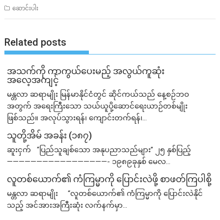
ဆောင်းပါး
Related posts
အသက်ကို ကာကွယ်ပေးမည့် အလွယ်ကူဆုံး
အလေ့အကျင့်
မန္တလာ ဆရာမျိုး မြန်မာနိုင်ငံတွင် ဆိုင်ကယ်သည် နေ့စဉ်ဘဝ
အတွက် အရေးကြီးသော သယ်ယူပို့ဆောင်ရေးယာဉ်တစ်မျိုး
ဖြစ်သည်။ အလုပ်သွားရန်၊ ကျောင်းတက်ရန်၊...
သူတို့အိမ် အခန်း (၁၈၇)
ဆူးငှက် “ပြည်သူချစ်သော အနုပညာသည်များ” ၂၅ နှစ်ပြည့်
—————————————————- ၁၉၈၉ခုနှစ် မေလ...
လူတစ်ယောက်၏ ကံကြမ္မာကို ပြောင်းလဲဖို့ စာဖတ်ကြပါစို့
မန္တလာ ဆရာမျိုး “လူတစ်ယောက်၏ ကံကြမ္မာကို ပြောင်းလဲနိုင်
သည့် အင်အားအကြီးဆုံး လက်နက်မှာ...