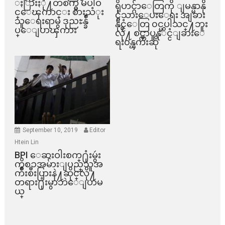
ႏြားႏို႔တစက္မွ မပါဝ
ရိုဟင္ဂ်ာေတြကို ျမန္မာနို
င္ေၾကာင္း စားသံုး
င္ငံသားေပးေရး အျခား
သူေရးရာမွ ဒုညႊန္ခ်ဳ
နိုင္ငံေတြ ၀င္မပါသင္႔ဘူး
ပ္ေျပာၾကား
လို႔ စင္ကာပူနုိင္ငံျခားေ
ရး၀န္ၾကီးဆို
September 10, 2019
Editor
Htein Lin
BPI ​ေဆးဝါးစက္​႐ုံးမွဴး
ကိစၥအမ်ားျပည္​သူအ
က်ိဳးစီးပြားနဲ႔ဆိုင္​လို႔
တရား႐ုံးမွာဘဲေျပာမ
ယ္​