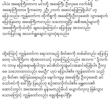
ပါပဲ။ အရေးကြီးတာက မင်းတို့ အဖေကြီး ဦးလှဖေ လက်ခံဖို့
အရေးကြီးတာ။ ဒို့ကတော့ ၂ဦး၂ဘက် အဆင်ပြေကြဖို့ပါပဲ” ဟု
ပြောသည်။ ကျွန်တော်က ထိုကိစ္စကို အဖေကြီးဦးလှဖေထံ သွားရောက်
ပြောပြတော့ အဖေကြီးကလည်း သဘောတူပြီး အစီအစဉ်များကို
အဖေကြီးကိုယ်တိုင် ချပေးခဲ့ကြောင်း ပြောပြမှ အဘလည်း
သက်ပြင်းချ အသက်ရှူချောင်သွားပုံရသည်။
ထို့ကြောင့် ကျွန်တော်က ရေးသားမည့် ဖိတ်စာကို တစ်ခါတည်း ပြောပြ
တော့ ပါပါကြီးက အံ့အားတသင့် လှမ်းကြည့်သည်။ အဘက “ ဒို့ဘက်
က ဘာမှ ပြောစရာမရှိပါဘူး၊ မင်းစိတ်ကူးနဲ့မင်းအဆင်ပြေဖို့ပါ။ ဦးလှ
ဖေ သဘောထားလည်း မေးဦး” ဟုပဲ ပြောပါ၏။ ကျွန်တော်က သည်
ည ဖိတ်စာ အကြမ်းရေးမည်။ မနက်ကျမှ အဖေကြီး ဦးလှဖေထံ ခင်
သော်ဇင်ကို ခေါ်ပြီး ပြမည်ဟု စဉ်းစားလိုက်ပါ၏။ မန္တလေး၏
ဆောင်းတွင်း အအေးဓာတ် မွန်းမတည့်မီပင် ပျောက်လုလု ဖြစ်သွား
သောကြောင့် ကျွန်တော်လည်း ချွေးစို့နေပါပြီ။