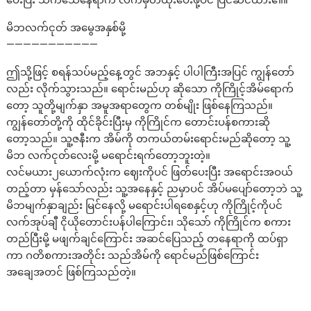
ပေးပြီး သက်သေနေရာက လက်မှတ်ထိုးပေးဖို့ပင် ပြင်ဆင်ထား၏။
မိဘလက်ငုတ် အမွေအနှစ်မို့
———————————
ဤသို့ဖြင့် စရန်သပ်မည့်နေ့တွင် အဘနှင့် ပါပါကြီးအပြင် ကျွန်တော်
လည်း လိုက်သွားသည်။ ရောင်းမည်ဟု ဆိုသော ကိုကြိုင့်အိမ်ရောက်
တော့ သူတို့မျက်နှာ အမူအရာတွေက တစ်မျိုး ဖြစ်နေကြသည်။
ကျွန်တော်တို့ကို ထိုင်ခိုင်းပြီးမှ ကိုကြိုင်က တောင်းပန်စကားဆို
တော့သည်။ သူ့ဇနီးက အိမ်ကို တကယ်တမ်းရောင်းမည်ဆိုတော့ သူ့
မိဘ လက်ငုတ်လေးမို့ မရောင်းရက်တော့ဘူးတဲ့။
လင်မယား၂ယောက်လုံးက ဈေးကိုပင် ဖြတ်ပေးပြီး အရောင်းအဝယ်
တည့်တာ မှန်သော်လည်း သူ့အနေနှင့် ညမှာပင် အိပ်မပျော်တော့ဘဲ သူ့
မိဘမျက်နှာချည်း မြင်နေလို့ မရောင်းပါရစေနှင့်ဟု ကိုကြိုင့်ကိုပင်
လက်အုပ်ချီ ငိုယိုတောင်းပန်ပါကြောင်း၊ သိုသော် ကိုကြိုင်က စကား
တည်ပြီးမို့ မဖျက်ချင်ကြောင်း အဆင်ပြေသည့် တနေရာကို ထပ်ရှာ
ကာ ဂတိစကားအတိုင်း သည်အိမ်ကို ရောင်မည်ဖြစ်ကြောင်း
အချေအတင် ဖြစ်ကြသည်တဲ့။