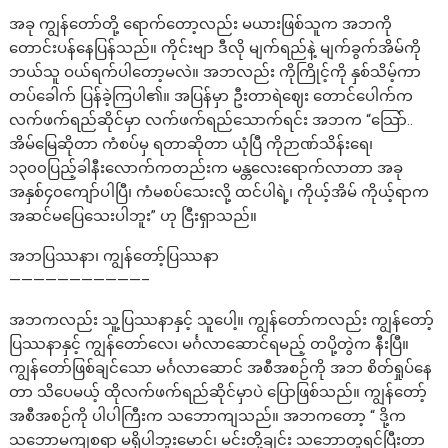
အခု ကျွန်တော်တို့ ရောက်တော့လည်း မယားဖြစ်သူက အဘကို
တောင်းပန်နေပြန်သည်။ ကိုင်းဗျာ ဒီလို မျက်ရည်နဲ့ မျက်ခွက်အိမ်ကို
ဘယ်သူ ဝယ်ရက်ပါတော့မလဲ။ အဘလည်း ကိုကြိုင့်ကို နှစ်သိမ့်ကာ
တပ်ခေါက် ပြန်ခဲ့ကြပါ၏။ အပြန်မှာ ဦးတာရဲဈေး တောင်ပေါက်က
လက်ဖက်ရည်ဆိုင်မှာ လက်ဖက်ရည်သောက်ရင်း အဘက “သြော်..
အိမ်မြေဆိုတာ ကံစပ်မှ ရတာဆိုတာ ယုံပြီ ကိုဉာဏ်သိန်းရေ၊
၁၃၀၀ပြည့်ခါနီးလောက်ကတည်းက မန္တလေးရောက်လာတာ အခု
အနှစ်၄၀ကျော်ပါပြီ၊ ကံမစပ်သေးလို့ ထင်ပါရဲ့၊ ကိုယ့်အိမ် ကိုယ့်ရာက
အဆင်မပြေသေးပါဘူး” ဟု ငြီးရှာသည်။
အဘပြဿနာ၊ ကျွန်တော့်ပြဿနာ
———————————–
အဘကလည်း သူ့ပြဿနာနှင့် သူပေါ့။ ကျွန်တော်ကလည်း ကျွန်တော့်
ပြဿနာနှင့် ကျွန်တော်လေ၊ မင်္ဂလာဆောင်ရမည့် တပို့တွဲက နီးပြီ။
ကျွန်တော်ဖြစ်ချင်သော မင်္ဂလာဆောင် အစီအစဉ်ကို အဘ စိတ်ရှုပ်နေ
တာ သိပေမယ့် ထိုလက်ဖက်ရည်ဆိုင်မှာပဲ ပြောဖြစ်သည်။ ကျွန်တော့်
အစီအစဉ်ကို ပါပါကြီးက သဘောကျသည်။ အဘကတော့ “ ဒို့က
သဘောမကျစရာ မရှိပါဘူးမောင်၊ မင်းတို့ချင်း သဘောတူရင်ပြီးတာ