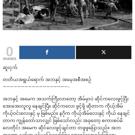
0
SHARES
ဆူးငှက်
တတိယအရွယ်ရောက် အဘနှင့် အမေ့အစီအစဉ်
——————————————————-
အဘနှင့် အမေက အသက်ကြီးလာတော့ အိမ်မှာပဲ ဆိုင်ကလေးဖွင့်ပြီး
အေးအေးလူလူ နေချင်ပြီ။ ဆိုင်ကလေး ဖွင့်ဖို့ ဆိုတာက ကိုယ့်အိမ်
ကိုယ့်ဝင်းလေးနှင့် မှ ဖြစ်မည်။ နဂိုက ကိုယ့်အိမ်လေးနှင့် ကိုယ် နေချင်
တာက ကျွန်တော်သာလျှင် ဖြစ်သော်လည်း အခုတော့ စကားစပ်မိ
လေတိုင်း အမေက ဆိုင်လေးဖွင့်ချင်တာ တဖွဖွပြောသည်။ အဘ