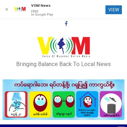
VOM News
✕
VIEW
FREE
In Google Play
Skip
to
content
Bringing Balance Back To Local News