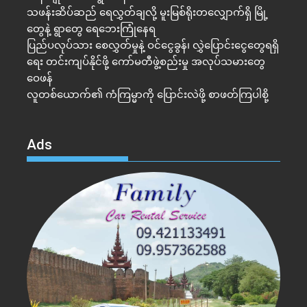
သဖန်းဆိပ်ဆည် ရေလွှတ်ချလို့ မူးမြစ်ရိုးတလျှောက်ရှိ မြို့
တွေနဲ့ ရွာတွေ ရေဘေးကြုံနေရ
ပြည်ပလုပ်သား စေလွှတ်မှုနဲ့ ဝင်ငွေခွန်၊ လွှဲပြောင်းငွေတွေရရှိ
ရေး တင်းကျပ်နိုင်ဖို့ ကော်မတီဖွဲ့စည်းမှု အလုပ်သမားတွေ
ဝေဖန်
လူတစ်ယောက်၏ ကံကြမ္မာကို ပြောင်းလဲဖို့ စာဖတ်ကြပါစို့
Ads