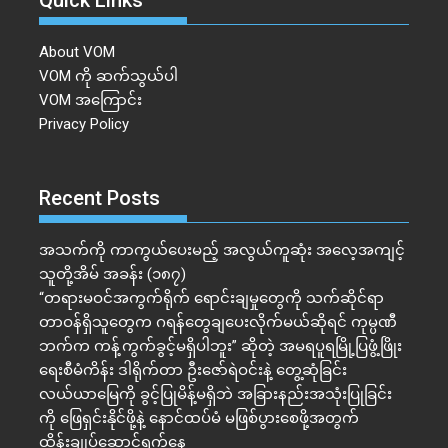
Quick Links
About VOM
VOM ကို ဆက်သွယ်ပါ
VOM အကြောင်း
Privacy Policy
Recent Posts
အသက်ကို ကာကွယ်ပေးမည့် အလွယ်ကူဆုံး အလေ့အကျင့်
သူတို့အိမ် အခန်း (၁၈၇)
“တရားမဝင်အကွက်ရိုက် ရောင်းချမှုတွေကို သက်ဆိုင်ရာ
တာဝန်ရှိသူတွေက ဂရန်တွေချပေးလိုက်မယ်ဆိုရင် ကုမ္ပဏီ
ဘက်က ကန့်ကွက်ခွင့်မရှိပါဘူး” ဆိုတဲ့ အမရပူရမြို့ပြဖွံ့ဖြိုး
ရေးစီမံကိန်း ဒါရိုက်တာ ဦးဇော်ရဲဝင်းနဲ့ တွေ့ဆုံခြင်း
လယ်ယာမြေကို ခွင့်ပြုမိန့်မရှိဘဲ အခြားနည်းအသုံးပြုခြင်း
ကို ဖြေရှင်းနိုင်ဖို့နဲ့ နောင်ထပ်မံ မဖြစ်ပွားစေဖို့အတွက်
ထိန်းချုပ်ဆောင်ရွက်နေ