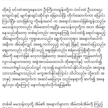
———————————————–
ထိုစဉ် ဝင်းထဲအတူနေသော ဦးကြီးဘထွန်းတို့က ပဲဝင်းထဲ ဦးသာဌေး
ကျောင်းနှင့် မျက်နှာချင်းဆိုင်မှာ မြေဝယ်ပြီး တိုက်ဆောက်ကာ ပြောင်း
ကြပါပြီ။ သားဖြစ်သူ ကိုမန်းမောင် က အရောင်းအဝယ်ဖြစ်ထွန်းသည်။
မမသန်းလှကလည်း အိမ်ထောင်ကျပြီ။ မမသန်းလှတို့က အဘ အိမ်ရှာ
နေသည်ဆိုတော့ တစ်ရပ်တည်း အတူနေကြဖို့ ပဲဝင်းထဲရှိ ရောင်းချမည့်
အိမ်များကိုလည်း ကူရှာပေးသည်။ ရွှေဘုံသာဘုရား အနောက်ပေါက်
အနီးက အိမ်ဆိုလျှင် အရှေ့ဘက်လှည့် ဝင်းနှင့် ခြံနှင့် အဆင်ပြေသည်။
ဈေးကလည်း လိုက်နိုင်သည့် ဈေးဖြစ်သည်။ စရံပေးကြစို့ဆိုကာ ထို
အိမ်ကို ရောက်ဖြစ် လေ့လာဖြစ်တော့ အဆင်မပြေပြန်။ ကျွန်တော်တို့
လူငယ်များကတော့ အစွဲအလမ်းမထားပါ၊ ထိုရောဂါနှင့် ပတ်သက်၍
ကာယကံရှင်သည်ပင်လျှင် ကုသ၍ ပျောက်ကင်းနိုင်ပါသည်။ အတူနေ
သားသမီးများသည်ပင် မကူးစက်နိုင်ကြောင်း သိပါသည်။ သို့သော် အ
ဘနှင့် အမေအတွက်က အဆင်မပြေလှ။ သည်နေရာကို ဆက်၍ အနေ
ချင်လှ။ ထို့ကြောင့် နောက်ဆုတ်လိုက်ရပြန်၏။
တစ်ခါ မမသန်းလှတို့ အိမ်၏ အနောက်နားက အိမ်တစ်အိမ်ကို ကြည့်