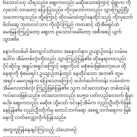
၆သောင်းဟု သိရသည်။ ဈေးကလည်း မဆိုးသောကြောင့် မုံရွာက ကို
လှဘော် လာတော့ ပြောပြသည်။ ကိုလှဘော်ကလည်း သွားကြည့်ပြီး
သဘောကျသည်။ ထို့ကြောင့် ထိုလမ်းထဲတွင်နေထိုင်သည့် ကိုလှဘော်
မိတ်ဆွေ ဘုတလင်သား ကိုလှိုင်ကြည် ကတဆင့် ထိုအိမ်ရှင်ထံ
မေးမြန်းကြည့်တော့ ဈေးက ၉သောင်းခေါ်တော့ အစီအစဉ် ပျက်
သွား၏။
နောက်တစ်ခါ မိကျောင်းတံတား အနောက်နား ဥယျာဉ်တန်း လမ်းမ
ပေါ်က အိမ်တစ်လုံးကိုလည်း သွားကြည့်ပြန်၏။ ထိုနေရာကလည်း
ပိုင်ဆိုင်မှု အရှုပ်အရှင်းကြောင့် ဈေးကိုပင် မစုံစမ်းဖြစ်တော့ပေ။ ထို
နေရာကို စုံစမ်းရင်း ဥယျာဉ်တန်းတွင် နေထိုင်သော အဘ၏ တူမ
အရင်း မမလှရန်က ပြောသောကြောင့် ပေါက်ပေါက်တန်း လမ်းထဲက
အိမ်လေးတစ်လုံး ကြည့်ဖြစ်ပြန်၏။ သူက ဝင်းလေးထဲမှာ တစ်ထပ်နံ
ကပ်လေးဖြစ်သည်။ ဝင်းလေးကလည်း ပေ၅၀ ပတ်လည်လောက် ရှိမှာ
ပေါ့။ ဈေးကလည်း မဆိုး။ သို့သော် ဝင်းနှင့်အိမ်က လှည်းဦးတိုက်ဖြစ်
နေပြန်၏။ လှည်းဦးတိုက်မှ တောင်ဘက်ရော အရှေ့ဘက်ရောက ဖြစ်
နေလို့ လက်လျှော့လိုက်ပြန်သည်။
အတူတူပြန်နေချင်ကြသည့် သံယောဇဉ်