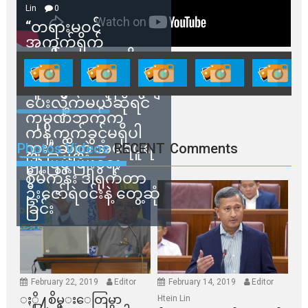
Lin
0
“တရားမဝင်
အကွက်ရိုက်
ရောင်းချမှုတွေကို
သက်ဆိုင်ရာတာဝန်ရှိ
သူတွေက ဂရန်တွေချ
ပေးလိုက်မယ်ဆိုရင်
ကုမ္ပဏီဘက်က
ကန့်ကွက်ခွင့်မရှိပါ
ဘူး” ဆိုတဲ့ အမရပူရ
Photos Videos
RECENT
Comments
မြို့ပြဖွံ့ဖြိုးရေး
စီမံကိန်း ဒါရိုက်တာ
ဦးဇော်ရဲဝင်းနဲ့ တွေ့ဆုံ
ခြင်း
February 22, 2019
Editor
February 14, 2019
Editor
ႏို႔စိမ္းေတြမွာ
Htein Lin