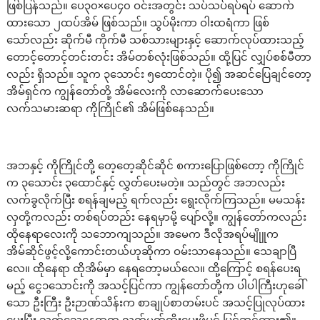
ဖြစ်ပြန်သည်။ ပေ၃၀×ပေ၄၀ ဝင်းအတွင်း သပ်သပ်ရပ်ရပ် ဆောက်
ထားသော ၂ထပ်အိမ် ဖြစ်သည်။ သွပ်မိုးကာ ဝါးထရံကာ ဖြစ်
သော်လည်း ဆိုက်မီ ကိုက်မီ သစ်သားများနှင့် ဆောက်လုပ်ထားသည့်
တောင့်တောင့်တင်းတင်း အိမ်တစ်လုံးဖြစ်သည်။ ထို့ပြင် လျှပ်စစ်မီတာ
လည်း ရှိသည်။ သူက ၃သောင်း ၅ထောင်တဲ့။ ပို၍ အဆင်ပြေချင်တော့
အိမ်ရှင်က ကျွန်တော်တို့ အိမ်လေးကို လာဆောက်ပေးသော
လက်သမားဆရာ ကိုကြိုင်၏ အိမ်ဖြစ်နေသည်။
အဘနှင့် ကိုကြိုင်တို့ တေ့တေ့ဆိုင်ဆိုင် စကားပြောဖြစ်တော့ ကိုကြိုင်
က ၃သောင်း ၃ထောင်နှင့် လွှတ်ပေးမတဲ့။ သည်တွင် အဘလည်း
လက်ခွလိုက်ပြီး စရန်ချမည့် ရက်လည်း ရွေးလိုက်ကြသည်။ မမသန်း
လှတို့ကလည်း တစ်ရပ်တည်း နေရမှာမို့ ပျော်လို့။ ကျွန်တော်ကလည်း
ထိုနေရာလေးကို သဘောကျသည်။ အမေက ဒီလိုအရပ်မျိုူက
အိမ်ဆိုင်ဖွင့်လို့ကောင်းတယ်ဟုဆိုကာ ဝမ်းသာနေသည်။ သေချာပြီ
လေ။ ထိုနေရာ ထိုအိမ်မှာ နေရတော့မယ်လေ။ ထို့ကြောင့် စရန်ပေးရ
မည့် ငွေ၁သောင်းကို အသင့်ပြင်ကာ ကျွန်တော်တို့က ပါပါကြီးဟုခေါ်
သော ဦးကြီး ဦးဉာဏ်သိန်းက စာချုပ်စာတမ်းပင် အသင့်ပြုလုပ်ထား