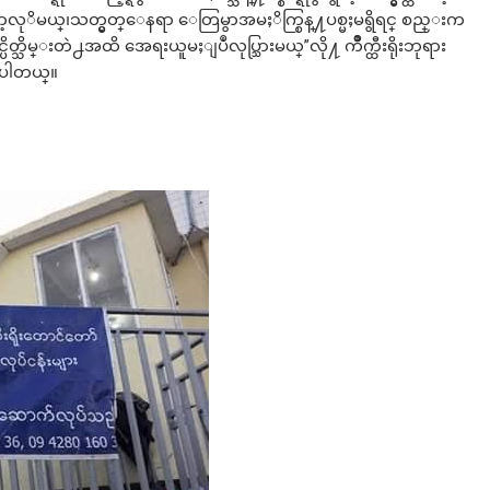
့လုိမယ္၊သတ္မွတ္ေနရာ ေတြမွာအမႈိက္စြန္႔ပစ္မႈမရွိရင္ စည္းက
ိမ္းတဲ႕အထိ အေရးယူမႈျပဳလုပ္သြားမယ္”လို႔ က်ဳိက္ထီးရိုးဘုရား
ပါတယ္။