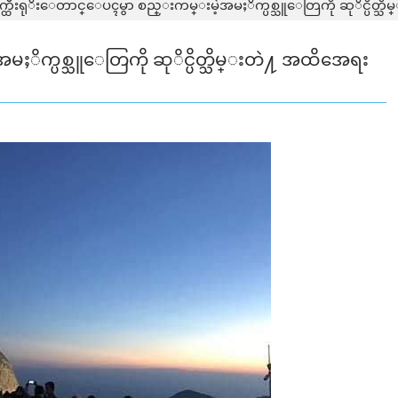
ဳိက္ထီးရုိးေတာင္ေပၚမွာ စည္းကမ္းမဲ့အမႈိက္ပစ္သူေတြကို ဆုိင္ပိတ
အမႈိက္ပစ္သူေတြကို ဆုိင္ပိတ္သိမ္းတဲ႔ အထိအေရး