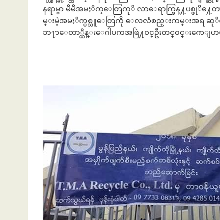
နရာမွာ မိမိအမႈိက္ေတြကုိ လာေရာက္စြန္႔ပစ္ဖုိ႔ေတာ
မ္းမဲ့အမႈိက္ပစ္သူေတြကို ေလလံစည္းကမ္းအရ ဆုိင္ပိတ္သ
ဘ႑ာေတာ္ထိန္းေဂါပကအဖြဲ႔၀င္ဦးတင္၀င္းကေျပာ