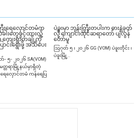
ြီးရေလှောင်တမံက
ပဲခူးမှာ ဘုန်းကြီးတပါးက ဓားနဲ့ခုတ်
ံခါးတွေဖွင့်ထားလို့
လို့ ကျောင်းထိုင်ဆရာတော် ပျံလွန်
ျေးရွာတချို့ကို
တော်မူ
ာင်းရွေးဖို့ အသိပေး
ဩဂုတ် ၅ ၊ ၂၀၂၆ GG (VOM) ပဲခူးတိုင်း ၊
ပဲခူးမြို့...
ုတ်- ၅- ၂၀၂၆ SA(VOM)
မတ္တရာမြို့နယ်မှာရှိတဲ့
ရေလှောင်တမံ ကန်ရေပြ