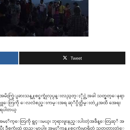
ဘာလျှော့မလဲ
Tweet
 အမိႈက္ခြဲျခားသန္႔စင္စက္ရုံလုပ္ငန္းလည္ပတ္ႏိုင္တဲ့အခါ သတ္မွတ္ေနရာ
က္ပစ္သူေတြကို ေလလံစည္းကမ္းအရ ဆုိင္ပိတ္သိမ္းတဲ႕အထိ အေရး
သိရပါတယ္
ာအမႈိက္ေတြကို ရွင္းမယ္၊ ဘုရားဖူးနည္းပါးတဲ့အခ်ိန္ေတြဆုိ အ
စက္ရုံထဲ ထည့္ရမွာပါ။ အမႈိက္သန္႔စင္စက္ရုံမွာရွိတဲ့ သတ္မွတ္ထားတဲ့ေ