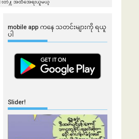
္သိမ္းတဲ႔ အထိအေရးယူမယ္
mobile app ​​ကနေ ​​သတင်းများကို ရယူ
ပါ
Slider!