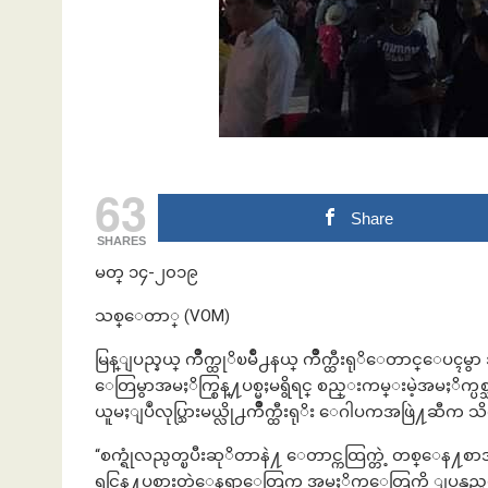
ဘဏ်နဲ့အကြွေး
63
Share
SHARES
မတ္ ၁၄-၂၀၁၉
သစ္ေတာ္ (VOM)
မြန္ျပည္နယ္ က်ဳိက္ထုိၿမိဳ႕နယ္ က်ဳိက္ထီးရုိေတာင္ေပၚမွာ
ေတြမွာအမႈိက္စြန္႔ပစ္မႈမရွိရင္ စည္းကမ္းမဲ့အမႈိ
ယူမႈျပဳလုပ္သြားမယ္လို႕က်ဳိက္ထီးရုိး ေဂါပကအဖြဲ႔ဆီက 
“စက္ရုံလည္ပတ္ၿပီးဆုိတာနဲ႔ ေတာင္ကထြက္တဲ့ တစ္ေန႔စ
ရင္စြန္႔ပစ္ထားတဲ့ေနရာေတြက အမႈိက္ေတြကို ျပန္ဆည္ၿပီး ဒီ