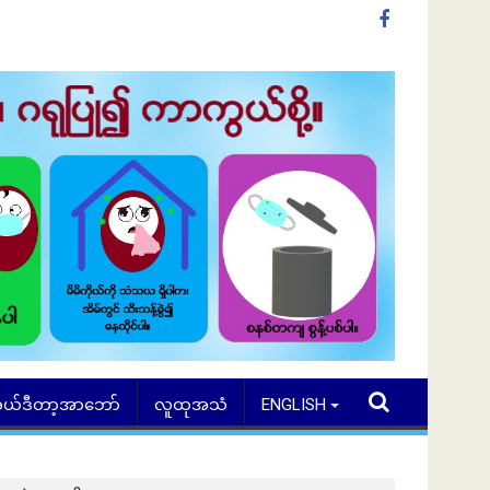
ယ်ဒီတာ့အာဘော်
လူထုအသံ
ENGLISH