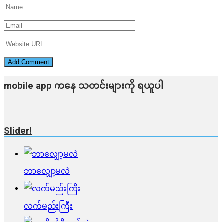
mobile app ​​ကနေ ​​သတင်းများကို ရယူပါ
Slider!
ဘာလျှော့မလဲ
လက်မည်းကြီး