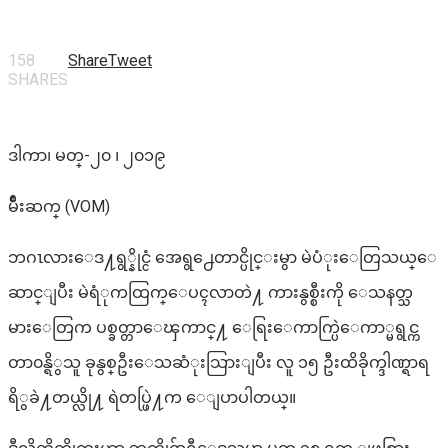
158
Share
Tweet
SHARES
ဒါကာ၊ မတ္-၂၀ ၊ ၂၀၁၉
မ်ိဳးဆက္ (VOM)
ဘဂၤလားေဒ႔ရွ္နိုင္ငံ အေရွ႕ေတာင္ပိုင္းမွာ မဲပံုးေတြသယ္ေ
ဆာင္ျပီး မဲရံုကထြက္ေပၚလာတဲ႔ ကားနွစ္စီးကို ေသနတ္သ
မားေတြက ပစ္ခတ္တာေၾကာင္႔ ေရြးေကာက္ပြဲေကာ္မရွင္က
တာ၀န္ရိွသူ ခုနွစ္ဦးေသဆံုးသြားျပီး လူ ၁၅ ဦးထိခိုက္ဒါဏ္ရာရ
ရိွခဲ႔တယ္လို႔ ရဲတပ္ဖြဲ႔က ေျပာပါတယ္။