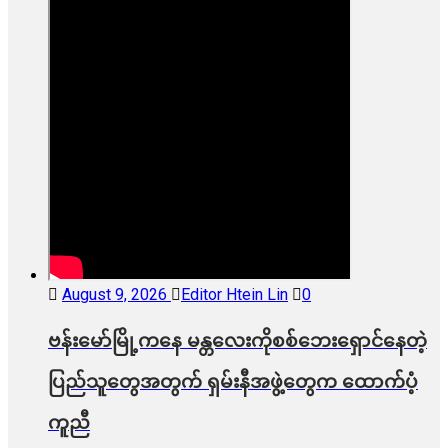
August 9, 2026
Editor Htein Lin
0
ဗန်းမော်မြို့ကနေ မန္တလေးကိုစစ်ဘေးရှောင်နေတဲ့
ပြည်သူတွေအတွက် ရှမ်းနီအဖွဲ့တွေက ထောက်ပံ့
ကူညီ