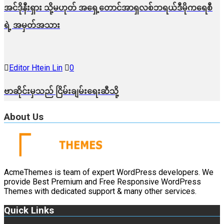
အင်ဒိုနီးရှား သို့မဟုတ် အရှေ့တောင်အာရှလစ်ဘရယ်ဒီမိုကရေစီ
ရဲ့ အမှတ်အသား
Editor Htein Lin
0
ဗာဆိုင်းမှသည် ငြိမ်းချမ်းရေးဆီသို့
About Us
AcmeThemes is team of expert WordPress developers. We
provide Best Premium and Free Responsive WordPress
Themes with dedicated support & many other services.
Quick Links