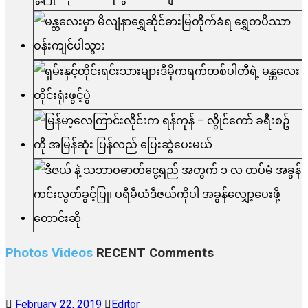
Photos Videos
RECENT
Comments
February 22, 2019
Editor