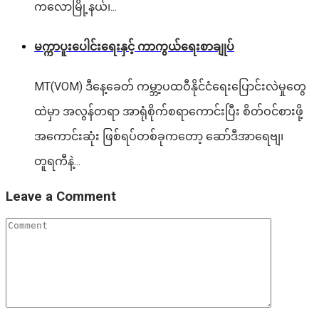
ကလောမြို့နယ်၊...
မက္ကာပူးပေါင်းရေးနှင့် ကာကွယ်ရေးစာချုပ်
MT(VOM) ​ဒီနေ့ခေတ် ကမ္ဘာ့ပထဝီနိုင်ငံရေးပြောင်းလဲမှုတွေ
ထဲမှာ အလွန်တရာ အာရုံစိုက်စရာကောင်းပြီး စိတ်ဝင်စားဖို့
အကောင်းဆုံး ဖြစ်ရပ်တစ်ခုကတော့ ဆော်ဒီအာရေဗျ၊
တူရကီနဲ့...
Leave a Comment