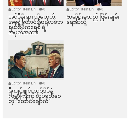
Editor Htein Lin
0
Editor Htein Lin
0
အင်ဒိုနီးရှား သို့မဟုတ်
ဗာဆိုင်းမှသည် ငြိမ်းချမ်း
အရှေ့တောင်အာရှလစ်ဘ
ရေးဆီသို့
ရယ်ဒီမိုကရေစီ ရဲ့
အမှတ်အသား
Editor Htein Lin
0
ရှီကျင့်ဖျင်၊ သုစိဒိဒ်နဲ့
ကမ္ဘာကြီးကို လှုပ်ခတ်စေ
တဲ့ “ထောင်ချောက်”