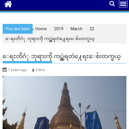
You are here
Home
2019
March
22
ေရႊတိဂံု ဘုရားကို ကပ္လွဴရတဲ႔ေရႊေစ်းတက္မယ္
ေရႊတိဂံု ဘုရားကို ကပ္လွဴရတဲ႔ေရႊေစ်းတက္မယ္
7 years ago
Editor