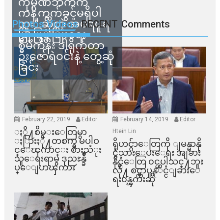
ကုမ္ပဏီဘက်က
ကန့်ကွက်ခွင့်မရှိပါ
ဘူး” ဆိုတဲ့ အမရပူရ
Photos Videos
RECENT
Comments
မြို့ပြဖွံ့ဖြိုးရေး
စီမံကိန်း ဒါရိုက်တာ
ဦးဇော်ရဲဝင်းနဲ့ တွေ့ဆုံ
ခြင်း
February 22, 2019
Editor
February 14, 2019
Editor
ႏို႔စိမ္းေတြမွာ
Htein Lin
ႏြားႏို႔တစက္မွ မပါဝ
ရိုဟင္ဂ်ာေတြကို ျမန္မာနို
င္ေၾကာင္း စားသံုး
င္ငံသားေပးေရး အျခား
သူေရးရာမွ ဒုညႊန္ခ်ဳ
နိုင္ငံေတြ ၀င္မပါသင္႔ဘူး
ပ္ေျပာၾကား
လို႔ စင္ကာပူနုိင္ငံျခားေ
ရး၀န္ၾကီးဆို