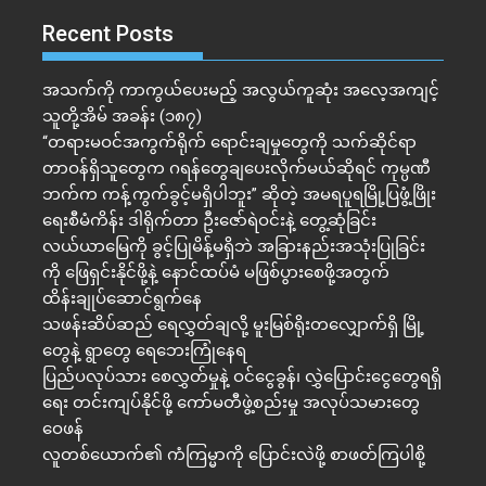
Recent Posts
အသက်ကို ကာကွယ်ပေးမည့် အလွယ်ကူဆုံး အလေ့အကျင့်
သူတို့အိမ် အခန်း (၁၈၇)
“တရားမဝင်အကွက်ရိုက် ရောင်းချမှုတွေကို သက်ဆိုင်ရာ
တာဝန်ရှိသူတွေက ဂရန်တွေချပေးလိုက်မယ်ဆိုရင် ကုမ္ပဏီ
ဘက်က ကန့်ကွက်ခွင့်မရှိပါဘူး” ဆိုတဲ့ အမရပူရမြို့ပြဖွံ့ဖြိုး
ရေးစီမံကိန်း ဒါရိုက်တာ ဦးဇော်ရဲဝင်းနဲ့ တွေ့ဆုံခြင်း
လယ်ယာမြေကို ခွင့်ပြုမိန့်မရှိဘဲ အခြားနည်းအသုံးပြုခြင်း
ကို ဖြေရှင်းနိုင်ဖို့နဲ့ နောင်ထပ်မံ မဖြစ်ပွားစေဖို့အတွက်
ထိန်းချုပ်ဆောင်ရွက်နေ
သဖန်းဆိပ်ဆည် ရေလွှတ်ချလို့ မူးမြစ်ရိုးတလျှောက်ရှိ မြို့
တွေနဲ့ ရွာတွေ ရေဘေးကြုံနေရ
ပြည်ပလုပ်သား စေလွှတ်မှုနဲ့ ဝင်ငွေခွန်၊ လွှဲပြောင်းငွေတွေရရှိ
ရေး တင်းကျပ်နိုင်ဖို့ ကော်မတီဖွဲ့စည်းမှု အလုပ်သမားတွေ
ဝေဖန်
လူတစ်ယောက်၏ ကံကြမ္မာကို ပြောင်းလဲဖို့ စာဖတ်ကြပါစို့