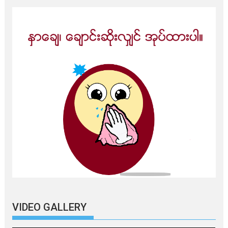
VIDEO GALLERY