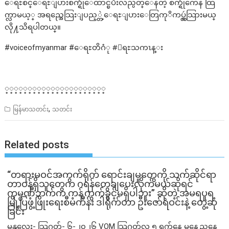
ေရႊစင္ေရႊျပားစက္ရုံေထာင္ၿပီးလည္ပတ္ေနတဲ့ စက္ရုံကေန ထြ
က္လာမယ့္ အရည္အေသြးျပည့္တဲ့ေရႊျပားေတြကုိကပ္လွဴသြားမယ္
လို႔သိရပါတယ္။
#voiceofmyanmar #ေရႊတိဂံု #ေရႊသကၤန္း
့့့့့့့့့့့့့့့့့့့့့့
,
မြန်မာသတင်း
သတင်း
Related posts
“တရားမဝင်အကွက်ရိုက် ရောင်းချမှုတွေကို သက်ဆိုင်ရာ
တာဝန်ရှိသူတွေက ဂရန်တွေချပေးလိုက်မယ်ဆိုရင်
ကုမ္ပဏီဘက်က ကန့်ကွက်ခွင့်မရှိပါဘူး” ဆိုတဲ့ အမရပူရ
မြို့ပြဖွံ့ဖြိုးရေးစီမံကိန်း ဒါရိုက်တာ ဦးဇော်ရဲဝင်းနဲ့ တွေ့ဆုံ
ခြင်း
မန္တလေး- သြဂုတ်- ၆-၂၀၂၆ VOM သြဂုတ်လ ၅ ရက်နေ့ မနေ့ညနေ