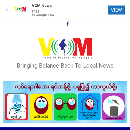
VOM News
✕
VIEW
FREE
In Google Play
Skip
to
content
Bringing Balance Back To Local News