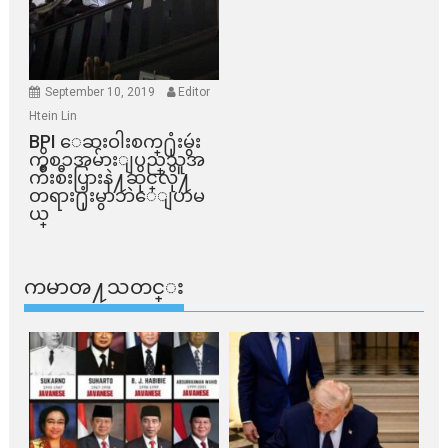
September 10, 2019
Editor
Htein Lin
BPI ​ေဆးဝါးစက္​႐ုံးမွဴး
ကိစၥအမ်ားျပည္​သူအ
က်ိဳးစီးပြားနဲ႔ဆိုင္​လို႔
တရား႐ုံးမွာဘဲေျပာမ
ယ္​
ကမာၻ႔သတင္း