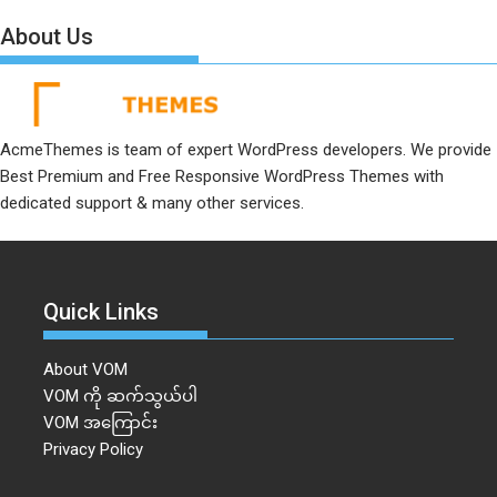
About Us
AcmeThemes is team of expert WordPress developers. We provide
Best Premium and Free Responsive WordPress Themes with
dedicated support & many other services.
Quick Links
About VOM
VOM ကို ဆက်သွယ်ပါ
VOM အကြောင်း
Privacy Policy