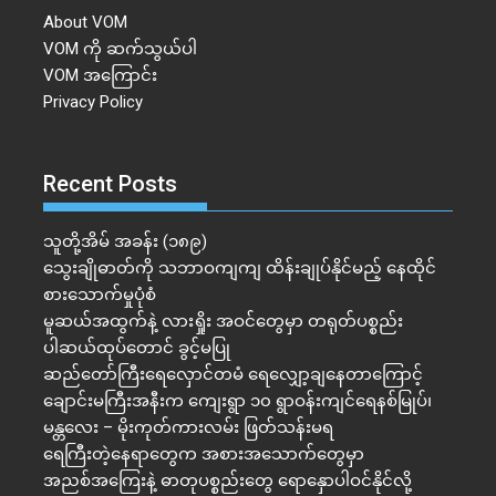
About VOM
VOM ကို ဆက်သွယ်ပါ
VOM အကြောင်း
Privacy Policy
Recent Posts
သူတို့အိမ် အခန်း (၁၈၉)
သွေးချိုဓာတ်ကို သဘာဝကျကျ ထိန်းချုပ်နိုင်မည့် နေထိုင်
စားသောက်မှုပုံစံ
မူဆယ်အထွက်နဲ့ လားရှိုး အဝင်တွေမှာ တရုတ်ပစ္စည်း
ပါဆယ်ထုပ်တောင် ခွင့်မပြု
ဆည်တော်ကြီးရေလှောင်တမံ ရေလျှော့ချနေတာကြောင့်
ချောင်းမကြီးအနီးက ကျေးရွာ ၁၀ ရွာဝန်းကျင်ရေနစ်မြုပ်၊
မန္တလေး – မိုးကုတ်ကားလမ်း ဖြတ်သန်းမရ
ရေကြီးတဲ့​နေရာ​တွေက အစားအသောက်တွေမှာ
အညစ်အကြေးနဲ့ ဓာတုပစ္စည်းတွေ ရောနှောပါဝင်နိုင်လို့