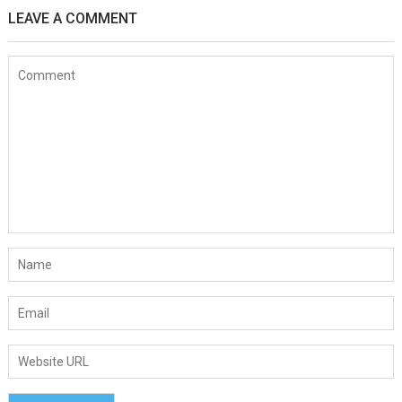
LEAVE A COMMENT