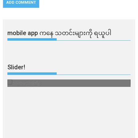
mobile app ​​ကနေ ​​သတင်းများကို ရယူပါ
Slider!
သတိ အိုမီခရွန်တဲ့