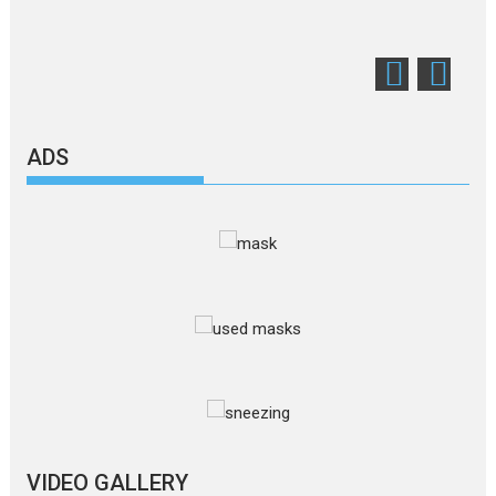
ADS
VIDEO GALLERY