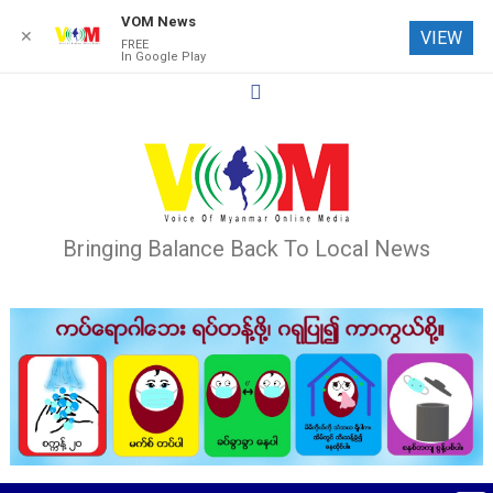
VOM News
✕
VIEW
FREE
In Google Play
Skip
to
content
Bringing Balance Back To Local News