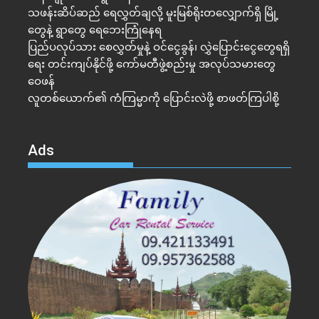
သဖန်းဆိပ်ဆည် ရေလွှတ်ချလို့ မူးမြစ်ရိုးတလျှောက်ရှိ မြို့
တွေနဲ့ ရွာတွေ ရေဘေးကြုံနေရ
ပြည်ပလုပ်သား စေလွှတ်မှုနဲ့ ဝင်ငွေခွန်၊ လွှဲပြောင်းငွေတွေရရှိ
ရေး တင်းကျပ်နိုင်ဖို့ ကော်မတီဖွဲ့စည်းမှု အလုပ်သမားတွေ
ဝေဖန်
လူတစ်ယောက်၏ ကံကြမ္မာကို ပြောင်းလဲဖို့ စာဖတ်ကြပါစို့
Ads