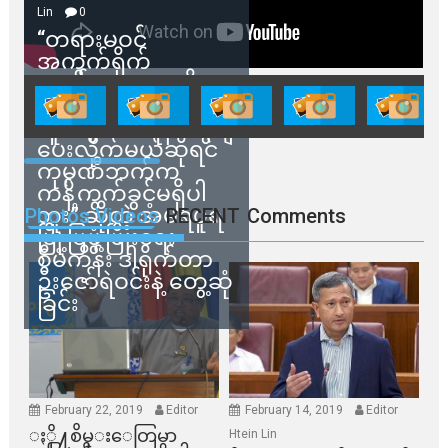
Lin
0
“တရားမဝင်
အကွက်ရိုက်
ရောင်းချမှုတွေကို
သက်ဆိုင်ရာတာဝန်ရှိ
သူတွေက ဂရန်တွေချ
ပေးလိုက်မယ်ဆိုရင်
ကုမ္ပဏီဘက်က
ကန့်ကွက်ခွင့်မရှိပါ
ဘူး” ဆိုတဲ့ အမရပူရ
Photos Videos
RECENT
Comments
မြို့ပြဖွံ့ဖြိုးရေး
စီမံကိန်း ဒါရိုက်တာ
ဦးဇော်ရဲဝင်းနဲ့ တွေ့ဆုံ
ခြင်း
February 22, 2019
Editor
February 14, 2019
Editor
ႏို႔စိမ္းေတြမွာ
Htein Lin