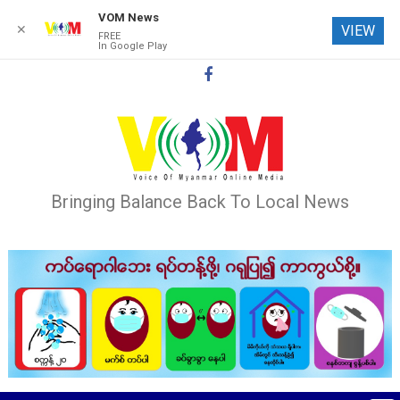
VOM News
✕
VIEW
FREE
In Google Play
Skip
to
content
Bringing Balance Back To Local News