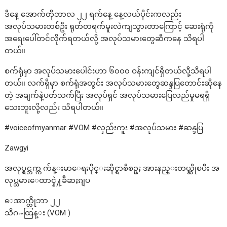
ဒီနေ့ အောက်တိုဘာလ ၂၂ ရက်နေ့ နေ့လယ်ပိုင်းကလည်း
အလုပ်သမားတစ်ဦး ရုတ်တရက်မူးလဲကျသွားတာကြောင့် ဆေးရုံကို
အရေးပေါ်တင်လိုက်ရတယ်လို့ အလုပ်သမားတွေဆီကနေ သိရပါ
တယ်။
စက်ရုံမှာ အလုပ်သမားပေါင်းဟာ ၆၀၀၀ ဝန်းကျင်ရှိတယ်လို့သိရပါ
တယ်။ လက်ရှိမှာ စက်ရုံအတွင်း အလုပ်သမားတွေဆန္ဒပြတောင်းဆိုနေ
တဲ့ အချက်နဲ့ပတ်သက်ပြီး အလုပ်ရှင် အလုပ်သမားပြေလည်မှုမရရှိ
သေးဘူးလို့လည်း သိရပါတယ်။
#voiceofmyanmar #VOM #လှည်းကူး #အလုပ်သမား #ဆန္ဒပြ
Zawgyi
အလုပ္ရွင္ဘက္က က်န္းမာေရးပိုင္းဆိုင္ရာစီစဥ္မႈ အားနည္းတယ္ဆိုၿပီး အ
လုပ္သမားေထာင္နဲ႔ခ်ီဆႏၵျပ
ေအာက္တိုဘာ ၂၂
သိဂႌထြန္း (VOM )