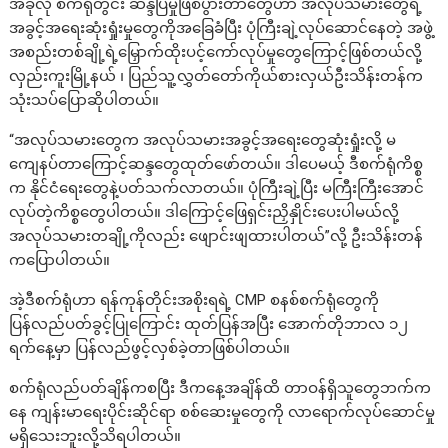
အခုလို စက်ရုံတွင်း ဆန္ဒပြမှုဖြစ်ပွားတာတွေဟာ အလုပ်သမားတွေရဲ့
အခွင့်အရေးဆုံးရှုံးမှုတွေကိုအခြေခံပြီး ပုံကြီးချဲ့လုပ်ဆောင်နေတဲ့ အဖွဲ့
အစည်းတစ်ချို့ရဲ့မြှောက်ထိုးပင့်ကော်လုပ်မှုတွေကြောင့်ဖြစ်တယ်လို့
လှည်းကူးမြို့နယ် ၊ ပြည်သူ့လွှတ်တော်ကိုယ်စားလှယ်ဦးသိန်းတန်က
သုံးသပ်ပြောဆိုပါတယ်။
“အလုပ်သမားတွေက အလုပ်သမားအခွင့်အရေးတွေဆုံးရှုံးလို့ မ
ကျေနပ်တာကြောင့်ဆန္ဒတွေထုတ်ဖော်တယ်။ ဒါပေမယ့် ဒီစက်ရုံကိစ္စ
က နိုင်ငံရေးတွေနဲ့ပတ်သက်လာတယ်။ ပုံကြီးချဲ့ပြီး မကြီးကြီးအောင်
လုပ်တဲ့ကိစ္စတွေပါတယ်။ ဒါကြောင့်ဖြေရှင်းညှိနှိုင်းပေးပါမယ်လို့
အလုပ်သမားတချို့ကိုလည်း ဖျောင်းဖျထားပါတယ်”လို့ ဦးသိန်းတန်
ကပြောပါတယ်။
အဲ့ဒီစက်ရုံဟာ ရန်ကုန်တိုင်းအစိုးရရဲ့ CMP စနစ်စက်ရုံတွေကို
ပြန်လည်ပတ်ခွင့်ပြုကြောင်း ထုတ်ပြန်အပြီး အောက်တိုဘာလ ၁၂
ရက်နေ့မှာ ပြန်လည်ဖွင့်လှစ်ခဲ့တာဖြစ်ပါတယ်။
စက်ရုံလည်ပတ်ချိန်ကစပြီး ဒီကနေ့အချိန်ထိ တာဝန်ရှိသူတွေဘက်က
နေ ကျန်းမာရေးပိုင်းဆိုင်ရာ စစ်ဆေးမှုတွေကို လာရောက်လုပ်ဆောင်မှု
မရှိသေးဘူးလို့သိရပါတယ်။