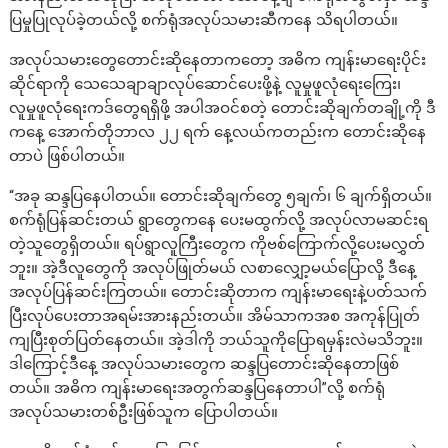
ပြမှုပြုလုပ်ခဲ့တယ်လို့ စက်ရုံအလုပ်သမားဆီကနေ သိရပါတယ်။
အလုပ်သမားတွေတောင်းဆိုနေတာကတော့ အဓိက ကျန်းမာရေးပိုင်း
ဆိုင်ရာကို သေသေချာချာလုပ်ဆောင်ပေးဖို့နဲ့ လူမှုဖူလုံရေးကြေး၊
လူမှုဖူလုံရေးကဒ်တွေရရှိဖို့ အပါအဝင်စတဲ့ တောင်းဆိုချက်တချို့ကို ဒီ
ကနေ့ အောက်တိုဘာလ ၂၂ ရက် နေ့လယ်ကတည်းက တောင်းဆိုနေ
တာပဲ ဖြစ်ပါတယ်။
“အခု ဆန္ဒပြနေပါတယ်။ တောင်းဆိုချက်တွေ ၅ချက်၊ ၆ ချက်ရှိတယ်။
စက်ရုံပြန်ဆင်းတယ် ရွာတွေကနေ ပေးမထွက်လို့ အလုပ်လာမဆင်းရ
တဲ့သူတွေရှိတယ်။ ရပ်ရွာလူကြီးတွေက ကိုဗစ်ကြောက်လို့ပေးမလွှတ်
ဘူး။ အဲ့ဒီလူတွေကို အလုပ်ဖြုတ်မယ် လစာလျှော့မယ်ပြောလို့ ဒီနေ့
အလုပ်ပြန်ဆင်းကြတယ်။ တောင်းဆိုတာက ကျန်းမာရေးနဲ့ပတ်သက်
ပြီးလုပ်ပေးတာအရမ်းအားနည်းတယ်။ အိမ်သာကအစ အကုန်ပြုတ်
ကျပြီးစုတ်ပြတ်နေတယ်။ အဲ့ဒါကို ဘယ်သူကိုပြောရမှန်းလဲမသိဘူး။
ဒါကြောင့်ဒီနေ့ အလုပ်သမားတွေက ဆန္ဒပြတောင်းဆိုနေတာဖြစ်
တယ်။ အဓိက ကျန်းမာရေးအတွက်ဆန္ဒပြနေတာပါ”လို့ စက်ရုံ
အလုပ်သမားတစ်ဦးဖြစ်သူက ပြောပါတယ်။