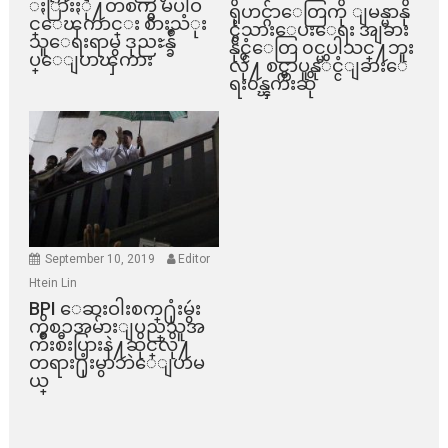
ႏြားႏို႔တစက္မွ မပါဝ
ရိုဟင္ဂ်ာေတြကို ျမန္မာနို
င္ေၾကာင္း စားသံုး
င္ငံသားေပးေရး အျခား
သူေရးရာမွ ဒုညႊန္ခ်ဳ
နိုင္ငံေတြ ၀င္မပါသင္႔ဘူး
ပ္ေျပာၾကား
လို႔ စင္ကာပူနုိင္ငံျခားေ
ရး၀န္ၾကီးဆို
September 10, 2019
Editor
Htein Lin
BPI ​ေဆးဝါးစက္​႐ုံးမွဴး
ကိစၥအမ်ားျပည္​သူအ
က်ိဳးစီးပြားနဲ႔ဆိုင္​လို႔
တရား႐ုံးမွာဘဲေျပာမ
ယ္​