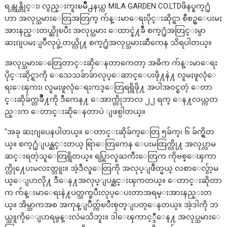
ရန္ကုန္တိုင္း၊ လွည္းကူးၿမိဳ႕နယ္က MILA GARDEN CO.LTDဖိနပ္စက္႐ုံ
ဟာ အလုပ္သမားေတြအတြက္ က်န္းမာေရးပိုင္းဆိုင္ရာ စီစဥ္ေပးမႈ
အားနည္းတယ္ဆိုၿပီး အလုပ္သမား ေထာင္နဲ႔ခ်ီ စက္႐ုံအတြင္းမွာ
ဆႏၵျပမႈျပဳလုပ္ခဲ့တယ္လို႔ စက္႐ုံအလုပ္သမားဆီကေန သိရပါတယ္။
အလုပ္သမားေတြေတာင္းဆိုေနတာကေတာ့ အဓိက က်န္းမာေရး
ပိုင္းဆိုင္ရာကို ေသေသခ်ာခ်ာလုပ္ေဆာင္ေပးဖို႔နဲ႔ လူမႈဖူလုံေ
ရးေၾကး၊ လူမႈဖူလုံေရးကဒ္ေတြရရွိဖို႔ အပါအ၀င္စတဲ့ ေတာ
င္းဆိုခ်က္တခ်ိဳ႔ကို ဒီကေန႔ ေအာက္တိုဘာလ ၂၂ ရက္ ေန႔လယ္ကတ
ည္းက ေတာင္းဆိုေနတာပဲ ျဖစ္ပါတယ္။
“အခု ဆႏၵျပေနပါတယ္။ ေတာင္းဆိုခ်က္ေတြ ၅ခ်က္၊ ၆ ခ်က္ရွိတ
ယ္။ စက္႐ုံျပန္ဆင္းတယ္ ရြာေတြကေန ေပးမထြက္လို႔ အလုပ္လာမ
ဆင္းရတဲ့သူေတြရွိတယ္။ ရပ္ရြာလူႀကီးေတြက ကိုဗစ္ေၾကာ
က္လို႔ေပးမလႊတ္ဘူး။ အဲ့ဒီလူေတြကို အလုပ္ျဖဳတ္မယ္ လစာေလွ်ာ့မ
ယ္ေျပာလို႔ ဒီေန႔အလုပ္ျပန္ဆင္းၾကတယ္။ ေတာင္းဆိုတာ
က က်န္းမာေရးနဲ႔ပတ္သက္ၿပီးလုပ္ေပးတာအရမ္းအားနည္းတ
ယ္။ အိမ္သာကအစ အကုန္ျပဳတ္က်ၿပီးစုတ္ျပတ္ေနတယ္။ အဲ့ဒါကို ဘ
ယ္သူကိုေျပာရမွန္းလဲမသိဘူး။ ဒါေၾကာင့္ဒီေန႔ အလုပ္သမားေ