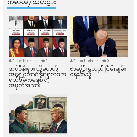
ကမာၻ႔သတင္း
Editor Htein Lin
0
Editor Htein Lin
0
အင်ဒိုနီးရှား သို့မဟုတ်
ဗာဆိုင်းမှသည် ငြိမ်းချမ်း
အရှေ့တောင်အာရှလစ်ဘ
ရေးဆီသို့
ရယ်ဒီမိုကရေစီ ရဲ့
အမှတ်အသား