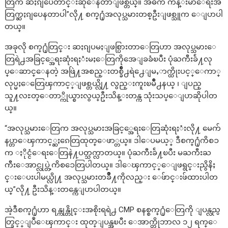
တြက ဆႏၵျပေတာင္းဆိုေနတာျဖစ္တယ္။ အဓိက က်န္းမာေရးအ
တြက္ဆႏၵျပေနတာပါ”လို႔ စက္႐ုံအလုပ္သမားတစ္ဦးျဖစ္သူက ေျပာပါ
တယ္။
အခုလို စက္႐ုံတြင္း ဆႏၵျပမႈျဖစ္ပြားတာေတြဟာ အလုပ္သမားေ
တြရဲ႕အခြင့္အေရးဆုံးရႈံးမႈေတြကိုအေျခခံၿပီး ပုံႀကီးခ်ဲ႔လု
ပ္ေဆာင္ေနတဲ့ အဖြဲ႔အစည္းတစ္ခ်ိဳ႕ရဲ႕ေျမႇာက္ထိုးပင့္ေကာ္
လုပ္မႈေတြေၾကာင့္ျဖစ္တယ္လို႔ လွည္းကူးၿမိဳ႕နယ္ ၊ ျပည္
သူ႔လႊတ္ေတာ္ကိုယ္စားလွယ္ဦးသိန္းတန္က သုံးသပ္ေျပာဆိုပါတ
ယ္။
“အလုပ္သမားေတြက အလုပ္သမားအခြင့္အေရးေတြဆုံးရႈံးလို႔ မေက်
နပ္တာေၾကာင့္ဆႏၵေတြထုတ္ေဖာ္တယ္။ ဒါေပမယ့္ ဒီစက္႐ုံကိစၥ
က ႏိုင္ငံေရးေတြနဲ႔ပတ္သက္လာတယ္။ ပုံႀကီးခ်ဲ႔ၿပီး မႀကီးႀ
ကီးေအာင္လုပ္တဲ့ကိစၥေတြပါတယ္။ ဒါေၾကာင့္ေျဖရွင္းညွိနိႈ
င္းေပးပါမယ္လို႔ အလုပ္သမားတခ်ိဳ႔ကိုလည္း ေဖ်ာင္းဖ်ထားပါတ
ယ္”လို႔ ဦးသိန္းတန္ကေျပာပါတယ္။
အဲ့ဒီစက္႐ုံဟာ ရန္ကုန္တိုင္းအစိုးရရဲ႕ CMP စနစ္စက္႐ုံေတြကို ျပန္လည္ပ
တ္ခြင့္ျပဳေၾကာင္း ထုတ္ျပန္အၿပီး ေအာက္တိုဘာလ ၁၂ ရက္ေ