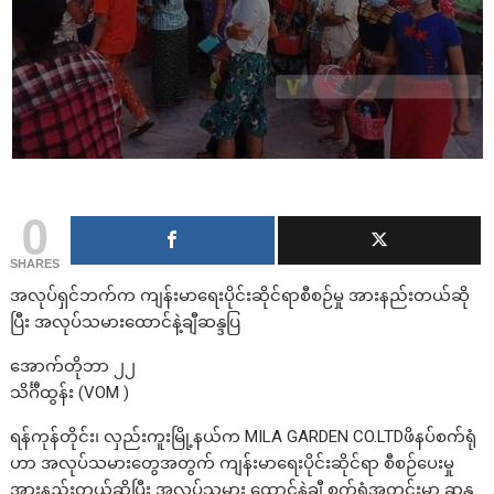
0
SHARES
အလုပ်ရှင်ဘက်က ကျန်းမာရေးပိုင်းဆိုင်ရာစီစဉ်မှု အားနည်းတယ်ဆို
ပြီး အလုပ်သမားထောင်နဲ့ချီဆန္ဒပြ
အောက်တိုဘာ ၂၂
သိင်္ဂီထွန်း (VOM )
ရန်ကုန်တိုင်း၊ လှည်းကူးမြို့နယ်က MILA GARDEN CO.LTDဖိနပ်စက်ရုံ
ဟာ အလုပ်သမားတွေအတွက် ကျန်းမာရေးပိုင်းဆိုင်ရာ စီစဉ်ပေးမှု
အားနည်းတယ်ဆိုပြီး အလုပ်သမား ထောင်နဲ့ချီ စက်ရုံအတွင်းမှာ ဆန္ဒ