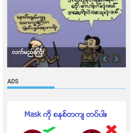
လက်မည်းကြီး
သ
ADS