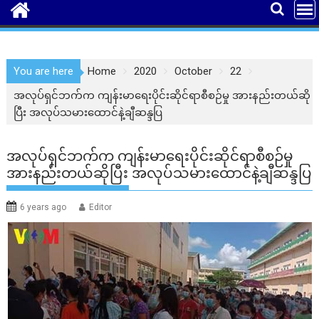
You are here
Home
2020
October
22
အလုပ်ရှင်ဘက်က ကျန်းမာရေးပိုင်းဆိုင်ရာစီစဉ်မှု အားနည်းတယ်ဆို
ပြီး အလုပ်သမားထောင်နဲ့ချီဆန္ဒပြ
အလုပ်ရှင်ဘက်က ကျန်းမာရေးပိုင်းဆိုင်ရာစီစဉ်မှု
အားနည်းတယ်ဆိုပြီး အလုပ်သမားထောင်နဲ့ချီဆန္ဒပြ
6 years ago
Editor