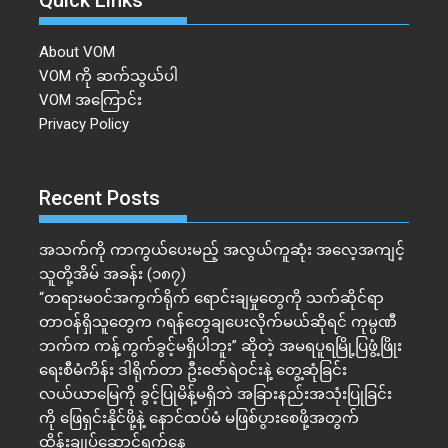
Quick Links
About VOM
VOM ကို ဆက်သွယ်ပါ
VOM အကြောင်း
Privacy Policy
Recent Posts
အသက်ကို ကာကွယ်ပေးမည့် အလွယ်ကူဆုံး အလေ့အကျင့်
သူတို့အိမ် အခန်း (၁၈၇)
“တရားမဝင်အကွက်ရိုက် ရောင်းချမှုတွေကို သက်ဆိုင်ရာ
တာဝန်ရှိသူတွေက ဂရန်တွေချပေးလိုက်မယ်ဆိုရင် ကုမ္ပဏီ
ဘက်က ကန့်ကွက်ခွင့်မရှိပါဘူး” ဆိုတဲ့ အမရပူရမြို့ပြဖွံ့ဖြိုး
ရေးစီမံကိန်း ဒါရိုက်တာ ဦးဇော်ရဲဝင်းနဲ့ တွေ့ဆုံခြင်း
လယ်ယာမြေကို ခွင့်ပြုမိန့်မရှိဘဲ အခြားနည်းအသုံးပြုခြင်း
ကို ဖြေရှင်းနိုင်ဖို့နဲ့ နောင်ထပ်မံ မဖြစ်ပွားစေဖို့အတွက်
ထိန်းချုပ်ဆောင်ရွက်နေ