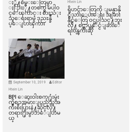
ႏို႔စိမ္းေတြမွာ
Htein Lin
ႏြားႏို႔တစက္မွ မပါဝ
ရိုဟင္ဂ်ာေတြကို ျမန္မာနို
င္ေၾကာင္း စားသံုး
င္ငံသားေပးေရး အျခား
သူေရးရာမွ ဒုညႊန္ခ်ဳ
နိုင္ငံေတြ ၀င္မပါသင္႔ဘူး
ပ္ေျပာၾကား
လို႔ စင္ကာပူနုိင္ငံျခားေ
ရး၀န္ၾကီးဆို
September 10, 2019
Editor
Htein Lin
BPI ​ေဆးဝါးစက္​႐ုံးမွဴး
ကိစၥအမ်ားျပည္​သူအ
က်ိဳးစီးပြားနဲ႔ဆိုင္​လို႔
တရား႐ုံးမွာဘဲေျပာမ
ယ္​