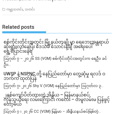
,
ကမ္ဘာ့သတင်း
သတင်း
Related posts
စစ်ကိုင်းတိုင်းအတွင်း မြို့နယ်တချို့မှာ ရေဘေးအန္တရာယ်
ဆိုးရွားလာနေပြီး ဒေသခံ သောင်းနဲ့ချီ အရေးပေါ်
ရွှေ့ပြောင်းနေရ
ဩဂုတ် ၇ – ၂၀၂၆ SS (VOM) စစ်ကိုင်းတိုင်းအတွင်းက ရေဦး၊ ခင်
ဦး၊...
UWSP နဲ့ NSPNC တို့ နေပြည်တော်မှာ တွေ့ဆုံမှု ရလဒ် ဝ
ဘက်က ထုတ်ပြန်
ဩဂုတ် ၇၊ ၂၀၂၆ Shy V (VOM) နေပြည်တော်မှာ ဩဂုတ်လ ၃...
၂နှစ်​ကျော်ပိတ်ထားတဲ့ အိန္ဒိယ – မြန်မာနယ်စပ်
ကုန်သွယ်ရေး လမ်းကြောင်း ကလေး – တမူလမ်းမ ပြန်ဖွင့်
တော့မယ်
ဩဂုတ် ၇ ၊ ၂၀၂၆ CC (VOM) မြန်မာ – အိန္ဒိယနယ်စပ်ဖြစ်တဲ့...