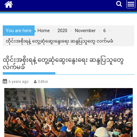
You are here
Home
2020
November
6
ထိုင်းအစိုးရနဲ့ တွေ့ဆုံဆွေးနွေးရေး ဆန္ဒပြသူတွေ လက်မခံ
ထိုင်းအစိုးရနဲ့ တွေ့ဆုံဆွေးနွေးရေး ဆန္ဒပြသူတွေ
လက်မခံ
6 years ago
Editor