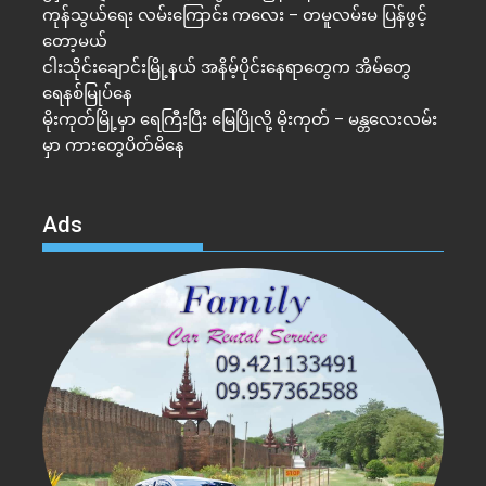
ကုန်သွယ်ရေး လမ်းကြောင်း ကလေး – တမူလမ်းမ ပြန်ဖွင့်
တော့မယ်
ငါးသိုင်းချောင်းမြို့နယ် အနိမ့်ပိုင်းနေရာတွေက အိမ်​တွေ
ရေနစ်မြုပ်နေ
မိုးကုတ်မြို့မှာ ရေကြီးပြီး မြေပြိုလို့ မိုးကုတ် – မန္တလေးလမ်း
မှာ ကားတွေပိတ်မိနေ
Ads