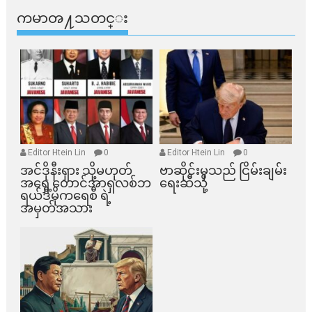
ကမာၻ႔သတင္း
Editor Htein Lin
0
Editor Htein Lin
0
အင်ဒိုနီးရှား သို့မဟုတ်
ဗာဆိုင်းမှသည် ငြိမ်းချမ်း
အရှေ့တောင်အာရှလစ်ဘ
ရေးဆီသို့
ရယ်ဒီမိုကရေစီ ရဲ့
အမှတ်အသား