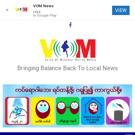
VOM News
✕
VIEW
FREE
In Google Play
Skip
to
content
Bringing Balance Back To Local News