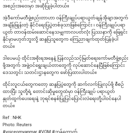
အစည်းအဝေးမှာ အဆိုပြုခဲ့ပါတယ်။
အဲ့ဒီကော်မတီဖွဲ့စည်းတာဟာ ဝန်ကြီးချုပ်ပရာယွတ်ချန်အိုချာအတွက်
အချိန်ဖြုန်းတဲ့ နိုင်ငံရေးပြပွဲတစ်ခုသာဖြစ်ကြောင်း ၊ ဝန်ကြီးချုပ်ပရာ
ယွတ် တာဝန်ထမ်းဆောင်နေသမျှကာလပတ်လုံး ပြဿနာကို ဖြေရှင်း
နိုင်မှာမဟုတ်ဘူးလို့ ဆန္ဒပြသူတွေက ကြေညာချက်ထုတ်ပြန်ခဲ့ပါ
တယ်။
ဒါပေမယ့် ထိုင်းအစိုးရအနေနဲ့ ပြန်လည်သင့်မြတ်ရေးကော်မတီဖွဲ့စည်း
ဖို့အတွက် အဖွဲ့ဝင်ရွေးချယ်တာတွေကို လုပ်ဆောင်နေပြီဖြစ်ကြောင်း
ဒေသတွင်း သတင်းဌာနတွေက ဖော်ပြထားပါတယ်။
ထိုင်းလူငယ်တွေကတော့ ဆန္ဒပြပွဲတွေကို ဆက်လက်ပြုလုပ်ဖို့ စီစဉ်
ထားပြီး သူတို့ရဲ့ တောင်းဆိုမှုတွေထဲမှာ ဝန်ကြီးချုပ် ပရာယွတ်
နှုတ်ထွက်ပေးရေးနဲ့ ဘုရင်စနစ်ပြုပြင်ပြောင်းလဲရေးတို့ပါဝင်နေပါ
တယ်။
Ref : NHK
Photo: Reuters
#voiceomyanmar #VOM #ဘန်ကောက်