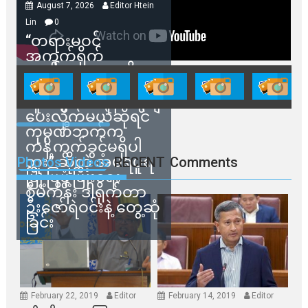
August 7, 2026
Editor Htein
Lin
0
“တရားမဝင်
အကွက်ရိုက်
ရောင်းချမှုတွေကို
သက်ဆိုင်ရာတာဝန်ရှိ
သူတွေက ဂရန်တွေချ
ပေးလိုက်မယ်ဆိုရင်
ကုမ္ပဏီဘက်က
ကန့်ကွက်ခွင့်မရှိပါ
ဘူး” ဆိုတဲ့ အမရပူရ
Photos Videos
RECENT
Comments
မြို့ပြဖွံ့ဖြိုးရေး
စီမံကိန်း ဒါရိုက်တာ
ဦးဇော်ရဲဝင်းနဲ့ တွေ့ဆုံ
ခြင်း
February 22, 2019
Editor
February 14, 2019
Editor