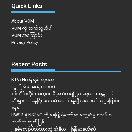
Quick Links
About VOM
VOM ကို ဆက်သွယ်ပါ
VOM အကြောင်း
Privacy Policy
Recent Posts
KTV၊ Hi ခန်းနှင့် လူငယ်
သူတို့အိမ် အခန်း (၁၈၈)
စစ်ကိုင်းတိုင်းအတွင်း မြို့နယ်တချို့မှာ ရေဘေးအန္တရာယ်
ဆိုးရွားလာနေပြီး ဒေသခံ သောင်းနဲ့ချီ အရေးပေါ် ရွှေ့ပြောင်း
နေရ
UWSP နဲ့ NSPNC တို့ နေပြည်တော်မှာ တွေ့ဆုံမှု ရလဒ် ဝ
ဘက်က ထုတ်ပြန်
၂နှစ်​ကျော်ပိတ်ထားတဲ့ အိန္ဒိယ – မြန်မာနယ်စပ်