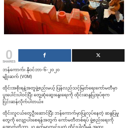
0
SHARES
ဘန်ကောက်၊ နိုဝင်ဘာ-၆-၂၀၂၀
မျိုးဆက် (VOM)
ထိုင်းအစိုးရနဲ့အတူဖွဲ့စည်းမယ့် ပြန်လည်သင့်မြတ်ရေးကော်မတီမှာ
ပူးပေါင်းပါဝင်ပြီး တွေ့ဆုံဆွေးနွေးရေးကို ထိုင်းဆန္ဒပြအုပ်စုက
ငြင်းဆန်လိုက်ပါတယ်။
ထိုင်းလူငယ်တွေဦးဆောင်ပြီး ဘန်ကောက်မှာပြုလုပ်နေတဲ့ ဆန္ဒပြမှု
တွေကို လျော့ပါးစေရန်အတွက် ကော်မတီတစ်ရပ် ဖွဲ့စည်းရေးကို
အောက်တိုဘာ ၂၇ ရက်မှာကျင်းပတဲ့ ထိုင်းပါလီမန် အထူး