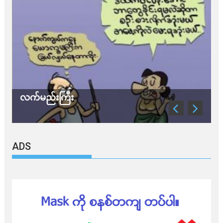
လက်မည်းကြီး
သ
ADS