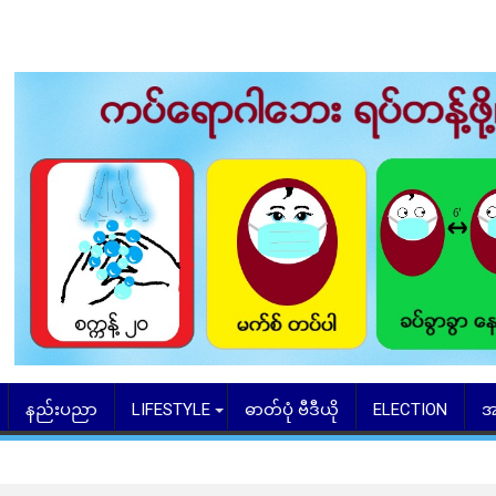
နည်းပညာ
LIFESTYLE
ဓာတ်ပုံ ဗီဒီယို
ELECTION
အ