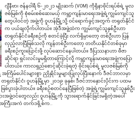
ဂျီနီဗာ၊ ဇန်နဝါရီ ၆-၂၀၂၁ မျိုးဆက် (VOM) ကိုရိုနာဗိုင်းရပ်စ်ရဲ့ မူလ
ဇစ်မြစ်ကို စုံစမ်းစစ်ဆေးမယ့် ကမ္ဘာ့ကျန်းမာရေးအဖွဲ့ရဲ့ကျွမ်းကျင်သူ
တွေပါဝင်တဲ့ အဖွဲ့ကို ဝူဟန်မြို့သို့ ဝင်ရောက်ခွင့်အတွက် တရုတ်နိုင်ငံ
က ပယ်ချလိုက်ပါတယ်။ အဲ့ဒီအဖွဲ့ထဲက ကျွမ်းကျင်သူနှစ်ဦးဟာ
တရုတ်နိုင်ငံခရီးစဉ်ကို စတင်ခဲ့ပြီး လက်ရှိမှာတော့ တစ်ဦးဟာ ပြန်
လှည့်လာပြီဖြစ်သလို ကျန်တစ်ဦးကတော့ တတိယနိုင်ငံတစ်ခုမှာ
ခရီးစဉ်ကူးပြောင်းဖို့ လုပ်ဆောင်နေပါတယ်။ ဒီပြဿနာဟာ ဗီဇာ
ဆိုင်ရာ ရှင်းလင်းမှုမရှိတာကြောင့်လို့ ကမ္ဘာ့ကျန်းမာရေးအဖွဲ့ကပြော
ပါတယ်။ ကာလရှည်စောင့်ဆိုင်းခဲ့ရတဲ့ ဗိုင်းရပ်စ်ရဲ့ မူလဇစ်မြစ်ကို
 အကြိမ်ပေါင်းများစွာ ညှိုနှိုင်းမှုများပြုလုပ်ပြီးနောက် ဒီဇင်ဘာလမှာ
တရုတ်နိုင်ငံ၊ ဝူဟန်မြို့မှာ ၂၀၁၉ ခုနှစ်၊ ဒီဇင်ဘာနှောင်းပိုင်းက ပထမ
 ဖြစ်ပွားခဲ့ပါတယ်။ ခရီးစဉ်စတင်နေပြီဖြစ်တဲ့ အဖွဲ့ရဲ့ကျွမ်းကျင်သူနှစ်ဦး
းအဖွဲ့ဝင်တွေလည်း ဝူဟန်မြို့ကို သွားရောက်နိုင်ခြင်းမရှိတဲ့အပေါ်
ဲ့အကြီးအကဲ တက်ဒရို့စ်က…