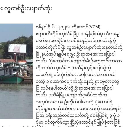
ပြီး လူတစ်ဦးပျောက်ဆုံး
ဇန်နဝါရီ ၆ -၂၀၂၁။ ကိုအောင်(VOM)
ဧရာဝတီတိုင်း၊ ပုသိမ်မြို့၊ ငဝန်မြစ်ထဲမှာ ဒီကနေ့
မနက်အစောပိုင်းက ခရီးသည်တင်သင်္ဘောနဲ့ ပဲ့
ထောင်တိုက်မိပြီး လူတစ်ဦးပျောက်ဆုံးနေတယ်လို့
မြို့နယ်အုပ်ချုပ်ရေးမှူး ဦးရာဇာအေးကပြောပါ
တယ်။ “ပဲ့ထောင်က ကျောက်မီးဖိုတွေတင်လာတာ
ဟိုဘက်က ပုသိမ် – သင်္ဃန်းကုန်းပြေးဆွဲတဲ့
သင်္ဘောနဲ့ ဝင်တိုက်မိတာပေါ့၊ လောလောဆယ်
တော့ ၁ ယောက်ပျောက်ဆုံးနေလို့ ရှာဖွေတာတွေ
ပြုလုပ်နေပါတယ်”လို့ ဦးရာဇာအေးကပြောပါ
တယ်။ ပုသိမ်မြို့၊ ကျောက်ငူဆိပ်ဘက်က
အလုပ်သမား ၈ ဦးလိုက်ပါလာတဲ့ ပဲ့ထောင်နဲ့
တိုင်းမှူးသင်္ဘောဆိပ်က မောင်းလာတဲ့ အောင်စည်
မြတ် ခရီးသည်တင်သင်္ဘောတို့ ငဝန်မြစ်ရဲ့ ၃ ပုံ ၁
ပုံမှာ ဝင်တိုက်မိသွားပြီးပဲ့ထောင်နစ်မြုပ်ခဲ့တာဖြစ်