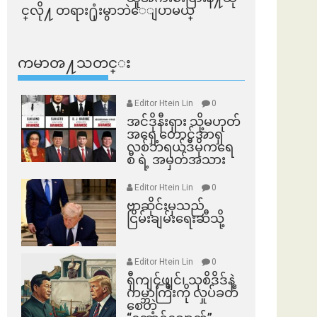
င္​လို႔ တရား႐ုံးမွာဘဲေျပာမယ္​
ကမာၻ႔သတင္း
Editor Htein Lin
0
အင်ဒိုနီးရှား သို့မဟုတ်
အရှေ့တောင်အာရှ
လစ်ဘရယ်ဒီမိုကရေ
စီ ရဲ့ အမှတ်အသား
Editor Htein Lin
0
ဗာဆိုင်းမှသည်
ငြိမ်းချမ်းရေးဆီသို့
Editor Htein Lin
0
ရှီကျင့်ဖျင်၊ သုစိဒိဒ်နဲ့
ကမ္ဘာကြီးကို လှုပ်ခတ်
စေတဲ့