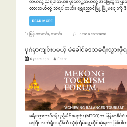
တယ်လို့ သိရပါတယ်။ ပိုးတေ‌ွ့တယ်လို့ အဖြေထွက်ပြီးတဲ့
ထားတယ်လို့ သိရပါတယ်။ ရွှေညောင်မြို့ မြို့မဈေးကို 
READ MORE
ဘဏ်နဲ့အကြွေး
,
မြန်မာသတင်း
သတင်း
Leave a comment
ပုဂံမှာကျင်းပမယ့် မဲခေါင်ဒေသခရီးသွားဖို
6 years ago
Editor
ခရီးသွားလုပ်ငန်း ညှိနှိုင်းရေးရုံး (MTCO)က မြန်မာနိုင
နေပြီး လက်ရှိအချိန်ထိ သုံးကြိမ်ရွှေ့ဆိုင်းခဲ့ရတာဖြစ်ပ