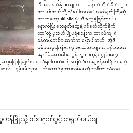
ပြီး သေနတ်နဲ့ ၁၀ ချက် လာရောက်တိုက်ခိုက်သွား
တာဖြစ်တယ်လို့ သိရပါတယ်။ ” လက်နက်ကြီးဆို
တာကတော့ 40 MM ဗုံးသီးတွေနဲ့ဖြစ်တယ် ၊
နောက်ပြီး သေနတ်တွေနဲ့ ပစ်ခတ်တိုက်ခိုက်
တာ”လို့ မူဆယ်မြို့မရဲစခန်းက တာဝန်ကျ ရဲ
ဝန်ထမ်းတစ်ယောက်က ပြောပါတယ်။ အဲ့ဒီ
ပစ်ခတ်မှုကြောင့် လူအသေအပျောက် မရှိပေမယ့်
နေအိမ်မှန်တံခါးတွေနဲ့ လူသုံးကုန်ပစ္စည်းတွေ
ိသူတွေပြောပြချက်အရ သိရပါတယ်။ ဒါ့အပြင် ဒီကနေ့ ဇန်နဝါရီ ၆ရက်ေ့
 မူဆယ် – နမ့်ခမ်းသွား ပြည်ထောင်စုကားလမ်းမကြီးအနီးက သံလွင်
ဝူဟန်မြို့သို့ ဝင်ရောက်ခွင့် တရုတ်ပယ်ချ