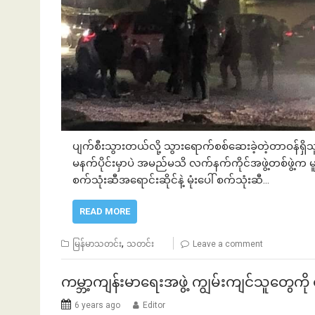
ပျက်စီးသွားတယ်လို့ သွားရောက်စစ်ဆေးခဲ့တဲ့တာဝန်ရှ
မနက်ပိုင်းမှာပဲ အမည်မသိ လက်နက်ကိုင်အဖွဲ့တစ်ဖွဲ့က
စက်သုံးဆီအရောင်းဆိုင်နဲ့ မုံးပေါ် စက်သုံးဆီ…
READ MORE
,
မြန်မာသတင်း
သတင်း
Leave a comment
ကမ္ဘာ့ကျန်းမာရေးအဖွဲ့ ကျွမ်းကျင်သူတွေကို 
6 years ago
Editor