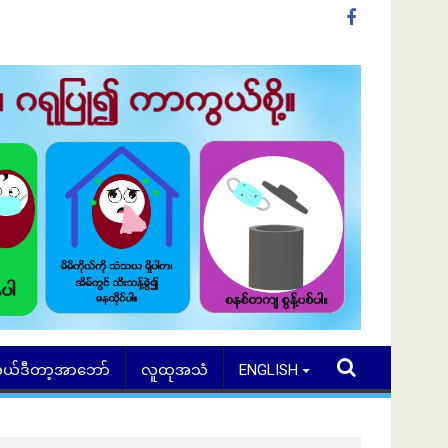
ယ်ဒီတာ့အာဘော်
လူထုအသံ
ENGLISH