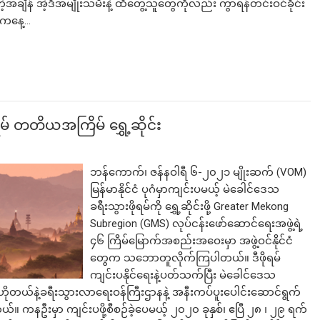
အချိန် အဲ့ဒီအမျိုးသမီးနဲ့ ထိတွေ့သူတွေကိုလည်း ကွာရန်တင်းဝင်ခိုင်း
ဒီကနေ့…
ဘာလျှော့မလဲ
ရမ် တတိယအကြိမ် ရွှေ့ဆိုင်း
ဘန်ကောက်၊ ဇန်နဝါရီ ၆-၂၀၂၁ မျိုးဆက် (VOM)
မြန်မာနိုင်ငံ ပုဂံမှာကျင်းပမယ့် မဲခေါင်ဒေသ
ခရီးသွားဖိုရမ်ကို ရွှေ့ဆိုင်းဖို့ Greater Mekong
Subregion (GMS) လုပ်ငန်းဖော်ဆောင်ရေးအဖွဲ့ရဲ့
၄၆ ကြိမ်မြောက်အစည်းအဝေးမှာ အဖွဲ့ဝင်နိုင်ငံ
တွေက သဘောတူလိုက်ကြပါတယ်။ ဒီဖိုရမ်
ကျင်းပနိုင်ရေးနဲ့ပတ်သက်ပြီး မဲခေါင်ဒေသ
်ငံ ဟိုတယ်နဲ့ခရီးသွားလာရေးဝန်ကြီးဌာနနဲ့ အနီးကပ်ပူးပေါင်းဆောင်ရွက်
ါတယ်။ ကနဦးမှာ ကျင်းပဖို့စီစဉ်ခဲ့ပေမယ့် ၂၀၂၀ ခုနှစ်၊ ဧပြီ ၂၈ ၊ ၂၉ ရက်