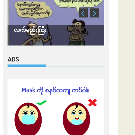
လက်မည်းကြီး
သတိ အိုမီခရ
ADS