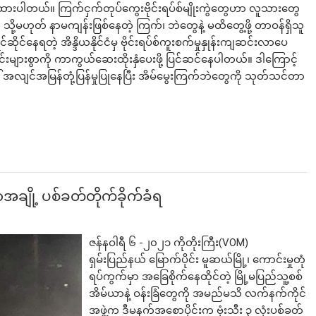
းထားပါတယ်။ ကြက်ငှက်တုပ်ကွေးဗိုင်းရပ်စ်မျိုးကွဲတွေဟာ လူသားတွေ
မဟုတ် နာမကျန်းဖြစ်နေတဲ့ ကြက်၊ ဘဲတွေနဲ့ မထိတွေ့ဖို့ တာဝန်ရှိသူ
်နေရတဲ့ အိန္ဒိယနိုင်ငံမှ ဗိုင်းရပ်စ်ကူးစက်မှုနှုန်းကျဆင်းလာပေ
ျားစွာကို ကာကွယ်ဆေးထိုးနှံပေးဖို့ ပြင်ဆင်နေပါတယ်။ ဒါကြောင့်
 အလျင်အမြန်တုံ့ပြန်မှုပြုနေပြီး အိမ်မွေးကြက်ဘဲတွေကို သုတ်သင်တာ
အချို့ ပစ်ခတ်တိုက်ခိုက်ခံရ
ဇန်နဝါရီ ၆ -၂၀၂၁ ကိုတိုးကြီး(VOM)
ရှမ်းပြည်နယ် မြောက်ပိုင်း မူဆယ်မြို့၊ ကောင်းမှုတုံ
ရပ်ကွက်မှာ အခြေစိုက်နေထိုင်တဲ့ မြို့မပြည်သူ့စစ်
အိမ်ယာနဲ့ ဝန်းခြံတွေကို အမည်မသိ လက်နက်ကိုင်
အဖွဲ့က ဒီမနက်အစောပိုင်းက ဗုံးသီး ၃ လုံးပစ်ခတ်