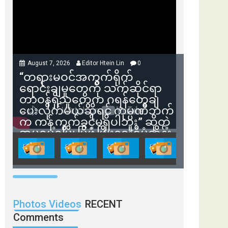
August 7, 2026
Editor Htein Lin
0
“တရားမဝင်အကွက်ရိုက်
ရောင်းချမှုတွေကို သက်ဆိုင်ရာ
တာဝန်ရှိသူတွေက ဂရန်တွေချ
ပေးလိုက်မယ်ဆိုရင် ကုမ္ပဏီဘက်
က ကန့်ကွက်ခွင့်မရှိပါဘူး” ဆိုတဲ့
အမရပူရမြို့ပြဖွံ့ဖြိုးရေးစီမံကိန်း
ဒါရိုက်တာ ဦးဇော်ရဲဝင်းနဲ့ တွေ့ဆုံ
ခြင်း
Photos Videos
RECENT
Comments