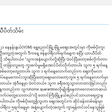
ာယီပိတ်သိမ်း
၁ နေနန်းနွယ်(VOM) ရွှေညောင်မြို့၊မြို့မဈေးအတွင်းမှာ ကိုဗစ်ပိုးကူး
ဦးတွေ့တဲ့အတွက် ဒီကနေ့ ဇန်နဝါရီလ၆ရက်နေ့က စပြီး ယာယီပိတ်
ို့ သိရပါတယ်။ “သူကအနံပျောက်လို့ဆိုပြီး Qဝင်ပြီးတော့စစ်လိုက်တာ၊
ွေ့လို့ တခြားလူတွေ ကူးစက်မှုမရှိအောင်ပိတ်လိုက်တာပါ။ သူက ၅ ရက်နေ့
့စစ်တော့တွေ့တာပါ။ သူက ၁ ရက်နေ့လောက်တည်းက ဈေးကိုမလာ
ိပ်နေမကောင်းဘူးဆိုပြီးတော့ဈေးမလာတော့ဘူး။ ၅ ရက်နေ့လောက်မှာ
ားတယ်။ အဲ့ဒီနေ့မှာ Qဝင်တယ်။ သူက ခရီးတွေသွားလာထားခြင်းလည်း
်နေ့ကတည်းက သူကhome quarantineလိုမျိုးရှိနေတာ။လောလောဆယ်
က်ပဲတွေ့သေးတယ်”လို့ တောင်ကြီးမြို့နယ်စည်ပင်သာယာရေးဌာန
ပါတယ်။ ကိုဗစ်ပိုးတွေ့ရှိသူဟာ ဈေးအတွင်းက ဆိုင်ခန်းတစ်ခန်းမှာ
်နဝါရီလ ၅ရက်နေ့မှာ အနံ့ပျောက်တဲ့အတွက် ကွာရန်တင်းဝင်နေသူဖြစ်