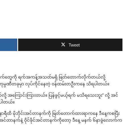
ဘာလျှော့မလဲ
Tweet
တာနက်တွေကို ရက်အကန့်အသတ်မရှိ ဖြတ်တောက်လိုက်တယ်လို့
မ္ပဏီတခုမှာ လုပ်ကိုင်နေတဲ့ ဝန်ထမ်းတဦးကနေ သိရပါတယ်။
 အကြောင်းကြားတယ်။ ပြန်ဖွင့်မယ့်ရက် မသိရသေးဘူး” လို့ အင်
ုပါတယ်။
 ၉နာရီထိ မိုဘိုင်းအင်တာနက်ကို ဖြတ်တောက်ထားရာကနေ ဒီနေ့ကစပြီး
တာနက်နဲ့ ဝိုင်ဖိုင်အင်တာနက်ကိုတော့ ဒီနေ့ မနက် ၆နာခွဲလောက်က