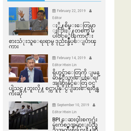
February 22, 2019
Editor
ႏို႔စိမ္းေတြမွာ
ႏြားႏို႔တစက္မွ မ
ပါဝင္ေၾကာင္း
စားသံုးသူေရးရာမွ ဒုညႊန္ခ်ဳပ္ေျပာၾ
ကား
February 14, 2019
Editor Htein Lin
ရိုဟင္ဂ်ာေတြကို ျမန္
မာနိုင္ငံသားေပးေရး
အျခားနိုင္ငံေတြ ၀င္မ
ပါသင္႔ဘူးလို႔ စင္ကာပူနုိင္ငံျခားေရး၀န္ၾ
ကီးဆို
September 10, 2019
Editor Htein Lin
BPI ​ေဆးဝါးစက္​႐ုံး
မွဴးကိစၥအမ်ားျပည္​
သူအက်ိဳးစီးပြားနဲ႔ဆို