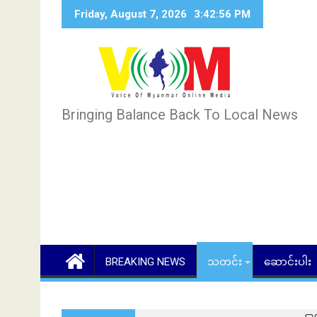
Skip
Friday, August 7, 2026
3:42:57 PM
to
content
Bringing Balance Back To Local News
BREAKING NEWS
သတင်း
ဆောင်းပါး