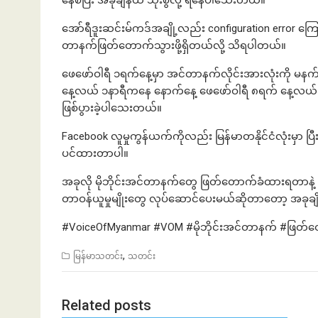
နေစပြီး အခုချိန်ထိ သုံးစွဲလို့ ရနေပါသေးတယ်။
အော်ရီဒူးဆင်းမ်ကဒ်အချို့လည်း configuration error ကြော
တာနက်ဖြတ်တောက်သွားဖို့ရှိတယ်လို့ သိရပါတယ်။
ဖေဖော်ဝါရီ ၁ရက်နေ့မှာ အင်တာနက်လိုင်းအားလုံးကို မနက
နေ့လယ် ၁နာရီကနေ နောက်နေ့ ဖေဖော်ဝါရီ ၈ရက် နေ့လယ် 
ဖြစ်ပွားခဲ့ပါသေးတယ်။
Facebook လူမှုကွန်ယက်ကိုလည်း မြန်မာတနိုင်ငံလုံးမှာ ပြ
ပင်ထားတာပါ။
အခုလို မိုဘိုင်းအင်တာနက်တွေ ဖြတ်တောက်ခံထားရတာနဲ့
တာဝန်ယူမှုမျိုးတွေ လုပ်ဆောင်ပေးမယ်ဆိုတာတော့ အခုချ
#VoiceOfMyanmar #VOM #မိုဘိုင်းအင်တာနက် #ဖြတ
,
မြန်မာသတင်း
သတင်း
Related posts