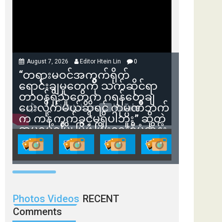
August 7, 2026
Editor Htein Lin
0
“တရားမဝင်အကွက်ရိုက်
ရောင်းချမှုတွေကို သက်ဆိုင်ရာ
တာဝန်ရှိသူတွေက ဂရန်တွေချ
ပေးလိုက်မယ်ဆိုရင် ကုမ္ပဏီဘက်
က ကန့်ကွက်ခွင့်မရှိပါဘူး” ဆိုတဲ့
အမရပူရမြို့ပြဖွံ့ဖြိုးရေးစီမံကိန်း
ဒါရိုက်တာ ဦးဇော်ရဲဝင်းနဲ့ တွေ့ဆုံ
ခြင်း
Photos Videos
RECENT
Comments