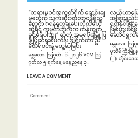
“တရားမဝင်အကွက်ရိုက် ရောင်းချ
လယ်ယာမြေကို 
မှုတွေကို သက်ဆိုင်ရာတာဝန်ရှိသူ
အခြားနည်းအသ
တွေက ဂရန်တွေချပေးလိုက်မယ်
ရှင်းနိုင်ဖို့န
ဆိုရင် ကုမ္ပဏီဘက်က ကန့်ကွက်
ဖြစ်ပွားစေဖိ
ခွင့်မရှိပါဘူး” ဆိုတဲ့ အမရပူရမြို့ပြ
ဆောင်ရွက်
ဖွံ့ဖြိုးရေးစီမံကိန်း ဒါရိုက်တာ ဦး
မန္တလေး၊ သြဂ
ဇော်ရဲဝင်းနဲ့ တွေ့ဆုံခြင်း
ပုသိမ်ကြီးမြိ
မန္တလေး- သြဂုတ်- ၆-၂၀၂၆ VOM သြ
(၂)၊ တိုင်းဒေ
ဂုတ်လ ၅ ရက်နေ့ မနေ့ညနေ ၃...
LEAVE A COMMENT