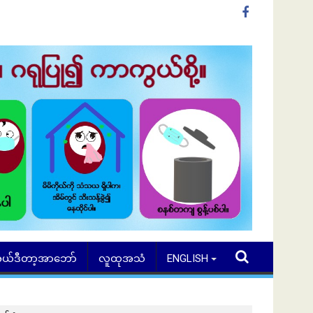
ယ်ဒီတာ့အာဘော်
လူထုအသံ
ENGLISH