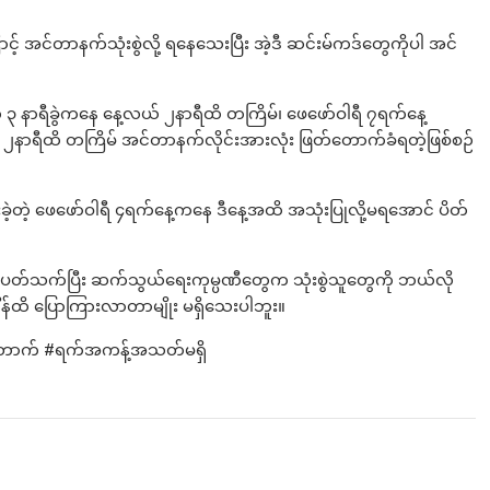
င့် အင်တာနက်သုံးစွဲလို့ ရနေသေးပြီး အဲ့ဒီ ဆင်းမ်ကဒ်တွေကိုပါ အင်
် ၃ နာရီခွဲကနေ နေ့လယ် ၂နာရီထိ တကြိမ်၊ ဖေဖော်ဝါရီ ၇ရက်နေ့
၂နာရီထိ တကြိမ် အင်တာနက်လိုင်းအားလုံး ဖြတ်တောက်ခံရတဲ့ဖြစ်စဉ်
ီးခဲ့တဲ့ ဖေဖော်ဝါရီ ၄ရက်နေ့ကနေ ဒီနေ့အထိ အသုံးပြုလို့မရအောင် ပိတ်
 ပတ်သက်ပြီး ဆက်သွယ်ရေးကုမ္ပဏီတွေက သုံးစွဲသူတွေကို ဘယ်လို
ိန်ထိ ပြောကြားလာတာမျိုး မရှိသေးပါဘူး။
်တောက် #ရက်အကန့်အသတ်မရှိ