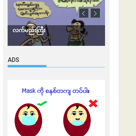
လက်မည်းကြီး
သတိ အိုမီခရ
ADS