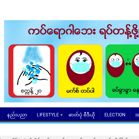
နည်းပညာ
LIFESTYLE
ဓာတ်ပုံ ဗီဒီယို
ELECTION
အ