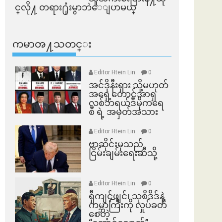
င္​လို႔ တရား႐ုံးမွာဘဲေျပာမယ္​
ကမာၻ႔သတင္း
Editor Htein Lin
0
အင်ဒိုနီးရှား သို့မဟုတ်
အရှေ့တောင်အာရှ
လစ်ဘရယ်ဒီမိုကရေ
စီ ရဲ့ အမှတ်အသား
Editor Htein Lin
0
ဗာဆိုင်းမှသည်
ငြိမ်းချမ်းရေးဆီသို့
Editor Htein Lin
0
ရှီကျင့်ဖျင်၊ သုစိဒိဒ်နဲ့
ကမ္ဘာကြီးကို လှုပ်ခတ်
စေတဲ့