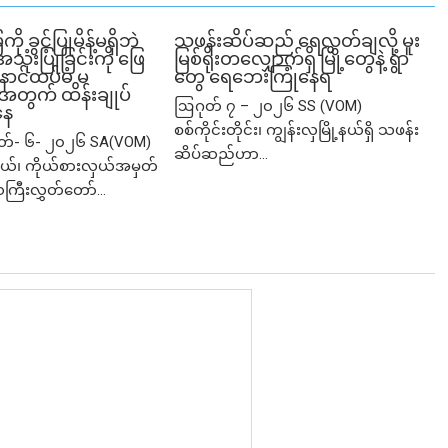
ခွင့်ပြုမိန့်မရှိဘဲ
သဖန်းဆိပ်ဆည် ရေလွှတ်ချလို့ မူး
ုံးပြုခြင်းကို ဖြေ
မြစ်ရိုးတလျှောက်ရှိ မြို့တွေနဲ့ ရွာ
ဲ့ နောင်ထပ်မံ မ
တွေ ရေဘေးကြုံနေရ
ု့အတွက် ထိန်းချုပ်
ဩဂုတ် ၇ – ၂၀၂၆ SS (VOM)
နေ
စစ်ကိုင်းတိုင်း၊ ကျွန်းလှမြို့နယ်ရှိ သဖန်း
ုတ်- ၆- ၂၀၂၆ SA(VOM)
ဆိပ်ဆည်ဟာ...
ု့နယ်၊ ကိုယ်စားလှယ်အမှတ်
သကြီးလွှတ်တော်...