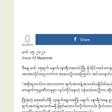
ဘဏ်နဲ့အကြွေး
0
Share
SHARES
မတ် ၁၅-၂၀၂၁
Voice Of Myanmar
ဒီနေ့ မတ် ၁၅ရက် မနက်၁နာရီကစတင်ပြီး မိုဘိုင်းအင်
အာဏာပိုင်တွေဘက်က စာပေးပို့လာကြောင်း အင်တာနက်ကု
“အစိုးရဘက်က စာလာတာ၊ ရက်အကန့်အသတ်မရှိပိတ်မယ်လို့
တာနက်ကုမ္ပဏီတခုမှာ လုပ်ကိုင်နေတဲ့ ဝန်ထမ်းတဦးက ဆိ
ပြီးခဲ့တဲ့ ဖေဖော်ဝါရီ ၁၃ရက်နေ့ကစပြီး မနက် ၁နာရီကနေ
ရက်အကန့်အသတ်မရှိ ဖြတ်တောက်လိုက်တာပါ။ ဖိုက်ဘာအင်