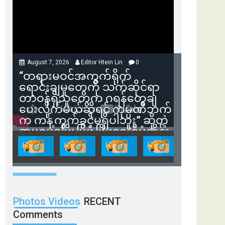
August 7, 2026
Editor Htein Lin
0
“တရားမဝင်အကွက်ရိုက်
ရောင်းချမှုတွေကို သက်ဆိုင်ရာ
တာဝန်ရှိသူတွေက ဂရန်တွေချ
ပေးလိုက်မယ်ဆိုရင် ကုမ္ပဏီဘက်
က ကန့်ကွက်ခွင့်မရှိပါဘူး” ဆိုတဲ့
အမရပူရမြို့ပြဖွံ့ဖြိုးရေးစီမံကိန်း
ဒါရိုက်တာ ဦးဇော်ရဲဝင်းနဲ့ တွေ့ဆုံ
ခြင်း
Photos Videos
RECENT
Comments