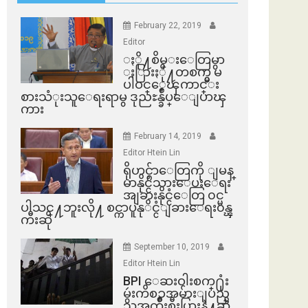
February 22, 2019
Editor
ႏို႔စိမ္းေတြမွာ
ႏြားႏို႔တစက္မွ မ
ပါဝင္ေၾကာင္း
စားသံုးသူေရးရာမွ ဒုညႊန္ခ်ဳပ္ေျပာၾ
ကား
February 14, 2019
Editor Htein Lin
ရိုဟင္ဂ်ာေတြကို ျမန္
မာနိုင္ငံသားေပးေရး
အျခားနိုင္ငံေတြ ၀င္မ
ပါသင္႔ဘူးလို႔ စင္ကာပူနုိင္ငံျခားေရး၀န္ၾ
ကီးဆို
September 10, 2019
Editor Htein Lin
BPI ​ေဆးဝါးစက္​႐ုံး
မွဴးကိစၥအမ်ားျပည္​
သူအက်ိဳးစီးပြားနဲ႔ဆို