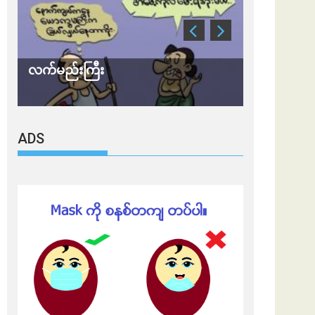
လက်မည်းကြီး
သတိ အိုမီခရ
ADS