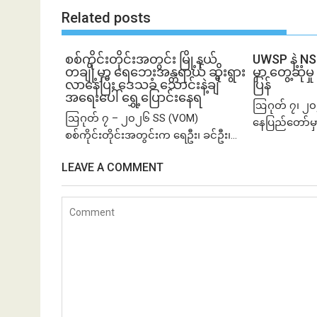
Related posts
စစ်ကိုင်းတိုင်းအတွင်း မြို့နယ်
UWSP နဲ့ N
တချို့မှာ ရေဘေးအန္တရာယ် ဆိုးရွား
မှာ တွေ့ဆု
လာနေပြီး ဒေသခံ သောင်းနဲ့ချီ
ပြန်
အရေးပေါ် ရွှေ့ပြောင်းနေရ
ဩဂုတ် ၇၊ ၂၀
ဩဂုတ် ၇ – ၂၀၂၆ SS (VOM)
နေပြည်တော်မှ
စစ်ကိုင်းတိုင်းအတွင်းက ရေဦး၊ ခင်ဦး၊...
LEAVE A COMMENT