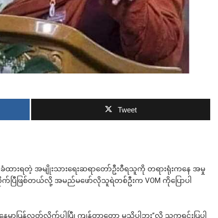
ဘာလျှော့မလဲ
Tweet
ဆိုခံထားရတဲ့ အမျိုးသားရေးဆရာတော်ဦးဝီရသူကို တရားရုံးကနေ အမှု
းလိုက်ပြီဖြစ်တယ်လို့ အမည်မဖော်လိုသူရဲတစ်ဦးက VOM ကိုပြောပါ
ညနေမှာပြန်လွှတ်လိုက်ပါပြီ၊ ကျန်တာတော့ မသိပါဘူး”လို့ သူကရှင်းပြပါ