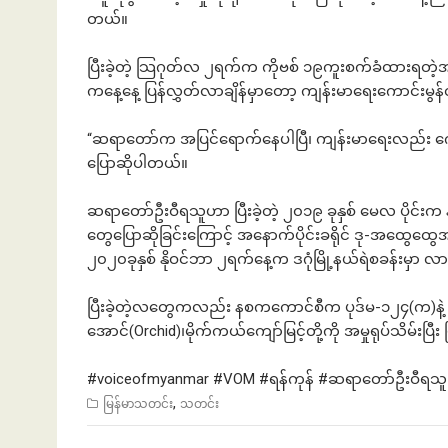
တယ်။
ပြီးခဲ့တဲ့ သြဂုတ်လ ၂ရက်က ကိုဗစ် ၁၉ကူးစက်ခံထားရတဲ့အ
ကနေ့နေ့ ပြန်လွှတ်လာချိန်မှာတော့ ကျန်းမာရေးကောင်းမွ
“ဆရာတော်က အပြင်ရောက်နေပါပြီ၊ ကျန်းမာရေးလည်း က
ပြောဆိုပါတယ်။
ဆရာတော်ဦးဝီရသူဟာ ပြီးခဲ့တဲ့ ၂၀၁၉ ခုနှစ် မေလ ပိုင်းက
တွေပြောဆိုခြင်းကြောင့် အနောက်ပိုင်းခရိုင် ဒု-အထွေထွေအု
၂၀၂၀ခုနှစ် နိုဝင်ဘာ ၂ရက်နေ့က ဒဂုံမြို့နယ်ရဲစခန်းမှာ
ပြီးခဲ့တဲ့လတွေကလည်း နစကကောင်စီက ပုဒ်မ-၁၂၄(က)နဲ့ အမ
အောင်(Orchid)၊မိုက်ကယ်ကျော်မြင့်တို့ကို အမှုရုပ်သိမ်းပြ
#voiceofmyanmar
#VOM
#ရန
်ကုန်
#ဆရာတော
်ဦးဝီရသ
,
မြန်မာသတင်း
သတင်း