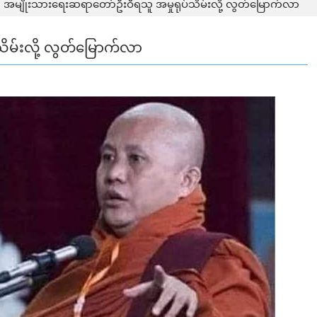
အမျိုးသားရေးဆရာတော်ဦးဝီရသူ အမှုရုပ်သိမ်းလို့ လွတ်မြောက်လာ
ိမ်းလို့ လွတ်မြောက်လာ