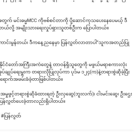
တွက် မင်းဓမ္မMCC ကိုဗစ်စင်တာကို ပို့ဆောင်ကုသပေးနေပေမယ့် ဒီ
န်တယ်လို့ အမျိုးသားရေးလှုပ်ရှားသူတစ်ဦးက ပြောပါတယ်။
ောင်းမွန်တယ်၊ ဒီကနေ့ညနေမှာ ပြန်လွှတ်လာတာပါ”သူကအတည်ပြု
 နိုင်ငံတော်အကြီးအကဲတွေနဲ့ တာဝန်ရှိသူတွေကို မဖွယ်မရာစကားလုံး
ပ်ချုပ်ရေးမှူးက တရားလိုပြုလုပ်ကာ ပုဒ်မ ၁၂၄(က)နဲ့တရားစွဲဆိုခဲ့ပြီး
 လာရောက်အဖမ်းခံခဲ့တာဖြစ်ပါတယ်။
ှုဖွင့်တရားစွဲဆိုခံထားရတဲ့ ဦးလှဆွေ(ဘူးလက်)၊ ငါးမင်းဆွေ၊ ဦးဌေး
ီး ပြန်လွှတ်ပေးခဲ့တာလည်းရှိပါတယ်။
ူ
#ပ
ြန်လွတ်