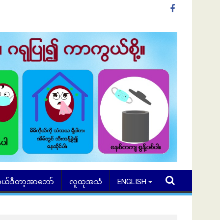
ယ်ဒီတာ့အာဘော်
လူထုအသံ
ENGLISH