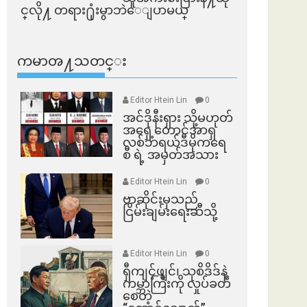
င္​လို႔ တရား႐ုံးမွာဘဲေျပာမယ္​
ကမာၻ႔သတင္း
Editor Htein Lin
0
အင်ဒိုနီးရှား သို့မဟုတ်
အရှေ့တောင်အာရှ
လစ်ဘရယ်ဒီမိုကရေ
စီ ရဲ့ အမှတ်အသား
Editor Htein Lin
0
ဗာဆိုင်းမှသည်
ငြိမ်းချမ်းရေးဆီသို့
Editor Htein Lin
0
ရှီကျင့်ဖျင်၊ သုစိဒိဒ်နဲ့
ကမ္ဘာကြီးကို လှုပ်ခတ်
စေတဲ့