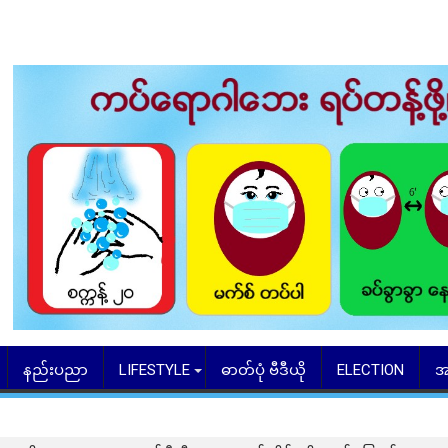
နည်းပညာ
LIFESTYLE
ဓာတ်ပုံ ဗီဒီယို
ELECTION
အ