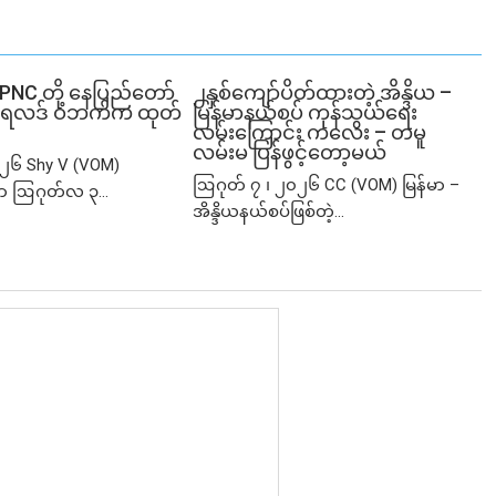
SPNC တို့ နေပြည်တော်
၂နှစ်​ကျော်ပိတ်ထားတဲ့ အိန္ဒိယ –
ံမှု ရလဒ် ဝဘက်က ထုတ်
မြန်မာနယ်စပ် ကုန်သွယ်ရေး
လမ်းကြောင်း ကလေး – တမူ
လမ်းမ ပြန်ဖွင့်တော့မယ်
၂၆ Shy V (VOM)
ဩဂုတ် ၇ ၊ ၂၀၂၆ CC (VOM) မြန်မာ –
ာ ဩဂုတ်လ ၃...
အိန္ဒိယနယ်စပ်ဖြစ်တဲ့...