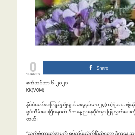
ဘဏ်နဲ့အကြွေး
0
Share
SHARES
စက်တင်ဘာ ၆-၂၀၂၁
KK(VOM)
နိူင်ငံတော်အကြည်ညိုပျက်စေမှုပုဒ်မ-၁၂၄(က)နဲ့တရားစွဲ
ရုပ်သိမ်းပေးပြီးနောက် ဒီကနေ့ညနေပိုင်းမှာ ပြန်လွှတ်ပေ
တယ်။
“သူကိုစွဲထားတဲ့အမှုကို ရုပ်သိမ်းလိုက်ပြီဆိုတော့ ဒီကနေ့