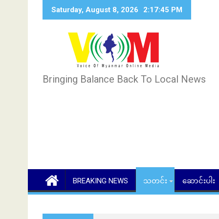
Skip
Saturday, August 8, 2026
2:17:46 PM
to
content
Bringing Balance Back To Local News
BREAKING NEWS
သတင်း
ဆောင်းပါး