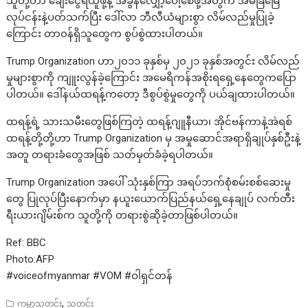
သူတို့ဟာ ချေးငွေရယူဖို့နဲ့ အခွန်လျှော့ပေါ့စေဖို့အတွက် အိမ်ခြံမြေ
လုပ်ငန်းနဲ့ပတ်သက်ပြီး ဒေါ်လာ ဘီလီယံများစွာ လိမ်လည်မှုပြုခဲ့
ကြောင်း တာ၀န်ရှိသူတွေက စွပ်စွဲထားပါတယ်။
Trump Organization ဟာ၂၀၁၁ ခုနှစ်မှ ၂၀၂၁ ခုနှစ်အတွင်း လိမ်လည်
မှုများစွာကို ကျူးလွန်ခဲ့ကြောင်း အမေရိကန်အစိုးရရှေ့နေတွေကပြော
ပါတယ်။ ဒေါ်နယ်ထရန့်ကတော့ ဒီစွပ်စွဲမှုတွေကို ပယ်ချထားပါတယ်။
ထရန့်ရဲ့ သားသမီးတွေဖြစ်ကြတဲ့ ထရန့်ဂျူနီယာ၊ အိုင်ဗန်ကာနဲ့အဲရစ်
ထရန့်တို့တို့ဟာ Trump Organization မှ အမှုဆောင်အရာရှိချုပ်နှစ်ဦးနဲ့
အတူ တရားခံတွေအဖြစ် သတ်မှတ်ခံခဲ့ရပါတယ်။
Trump Organization အပေါ် သုံးနှစ်ကြာ အရပ်ဘက်စုံစမ်းစစ်ဆေးမှု
တွေ ပြုလုပ်ပြီးနောက်မှာ နယူးယောက်ပြည်နယ်ရှေ့နေချုပ် လက်တီး
ရီးယားဂျိမ်းစ်က သူတို့ကို တရားစွဲဆိုခဲ့တာဖြစ်ပါတယ်။
Ref: BBC
Photo:AFP
#voiceofmyanmar #VOM #ဝါရှင်တန်
,
ကမ္ဘာ့သတင်း
သတင်း