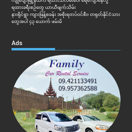
ကျုံပျော်မြို့နယ်က ရထားသံလမ်းပေါ် ရေကျော်နေလို့
ရထားခရီးစဉ်တွေ ယာယီဖျက်သိမ်း
နားရိုင်ရွာ ကျားဖြန့်စခန်း အစိုးရတပ်ဝင်စီး၊ တရုတ်နိုင်ငံသား
တွေအပါ ၄၃ ယောက် ဖမ်းမိ
Ads