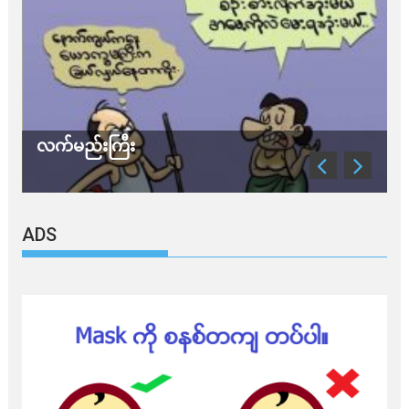
လက်မည်းကြီး
သ
ADS