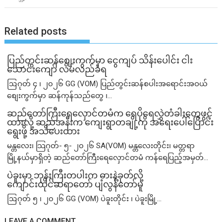
Related posts
ပြည်တွင်းဆန်စျေးကွက်မှာ ငွေကျပ် သိန်းပေါင်း ငါး​
သောင်းကျော် လိမ်လည်ခံရ
ဩဂုတ် ၄ ၊ ၂၀၂၆ GG (VOM) ပြည်တွင်းဆန်စပါးအရောင်းအဝယ်
စျေးကွက်မှာ ဆန်ကုန်သည်တွေ ၊...
ဆည်တော်ကြီးရေလှောင်တမံက ရေပိုရေလွှဲတံခါးတွေဖွင့်
ထားလို့ ဆည်အနီးက ကျေးရွာတချို့ကို အရေးပေါ်ပြောင်း
ရွေးဖို့ အသိပေးထား
မန္တလေး၊ သြဂုတ်- ၅- ၂၀၂၆ SA(VOM) မန္တလေးတိုင်း၊ မတ္တရာ
မြို့နယ်မှာရှိတဲ့ ဆည်တော်ကြီးရေလှောင်တမံ ကန်ရေပြည့်အမှတ်...
ပဲခူးမှာ ဘုန်းကြီးတပါးက ဓားနဲ့ခုတ်လို့
ကျောင်းထိုင်ဆရာတော် ပျံလွန်တော်မူ
ဩဂုတ် ၅ ၊ ၂၀၂၆ GG (VOM) ပဲခူးတိုင်း ၊ ပဲခူးမြို့...
LEAVE A COMMENT