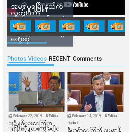
အမရပူရမြို့နယ်က
လွှတ်တော်
ကိုယ်စားလှယ်တွေနဲ့
နေအိမ်တွေဖျက်သိမ်း
ခံရမယ့် ဒေသခံတွေ
တွေ့ဆုံ
Photos Videos
RECENT
Comments
February 22, 2019
Editor
February 14, 2019
Editor
ႏို႔စိမ္းေတြမွာ
Htein Lin
ႏြားႏို႔တစက္မွ မပါဝ
ရိုဟင္ဂ်ာေတြကို ျမန္မာနို