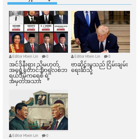
Editor Htein Lin
0
Editor Htein Lin
0
အင်ဒိုနီးရှား သို့မဟုတ်
ဗာဆိုင်းမှသည် ငြိမ်းချမ်း
အရှေ့တောင်အာရှလစ်ဘ
ရေးဆီသို့
ရယ်ဒီမိုကရေစီ ရဲ့
အမှတ်အသား
Editor Htein Lin
0