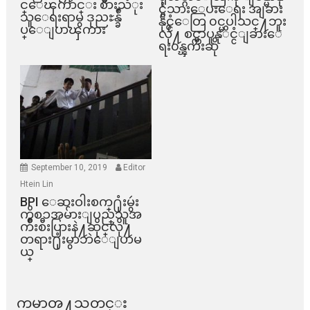
င္ေၾကာင္း စားသံုး
င္ငံသားေပးေရး အျခား
သူေရးရာမွ ဒုညႊန္ခ်ဳ
နိုင္ငံေတြ ၀င္မပါသင္႔ဘူး
ပ္ေျပာၾကား
လို႔ စင္ကာပူနုိင္ငံျခားေ
ရး၀န္ၾကီးဆို
September 10, 2019
Editor
Htein Lin
BPI ​ေဆးဝါးစက္​႐ုံးမွဴး
ကိစၥအမ်ားျပည္​သူအ
က်ိဳးစီးပြားနဲ႔ဆိုင္​လို႔
တရား႐ုံးမွာဘဲေျပာမ
ယ္​
ကမာၻ႔သတင္း