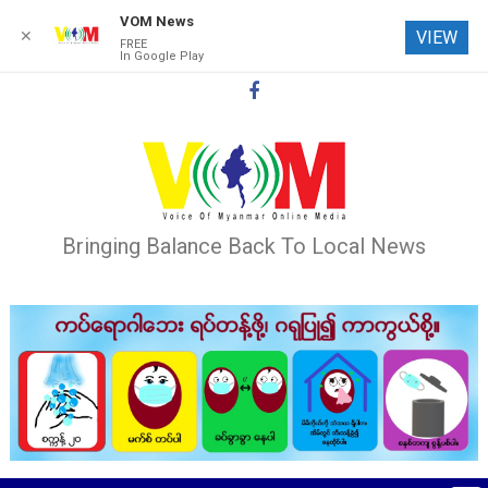
VOM News
✕
VIEW
FREE
In Google Play
Skip
to
content
Bringing Balance Back To Local News