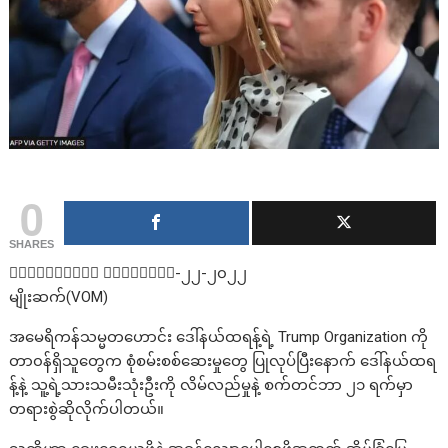
0
SHARES
၀ါရှင်တန်၊ စက်တင်ဘာ-၂၂-၂၀၂၂
မျိုးဆက်(VOM)
အမေရိကန်သမ္မတဟောင်း ဒေါ်နယ်ထရန့်ရဲ့ Trump Organization ကို
တာ၀န်ရှိသူတွေက စုံစမ်းစစ်ဆေးမှုတွေ ပြုလုပ်ပြီးနောက် ဒေါ်နယ်ထရ
န့်နဲ့ သူ့ရဲ့သားသမီးသုံးဦးကို လိမ်လည်မှုနဲ့ စက်တင်ဘာ ၂၁ ရက်မှာ
တရားစွဲဆိုလိုက်ပါတယ်။