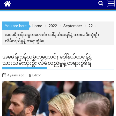
You are here
Home
2022
September
22
အမေရိကန်သမ္မတဟောင်း ဒေါ်နယ်ထရန့်နဲ့ သားသမီးသုံးဦး
လိမ်လည်မှုနဲ့ တရားစွဲခံရ
အမေရိကန်သမ္မတဟောင်း ဒေါ်နယ်ထရန့်နဲ့
သားသမီးသုံးဦး လိမ်လည်မှုနဲ့ တရားစွဲခံရ
4 years ago
Editor