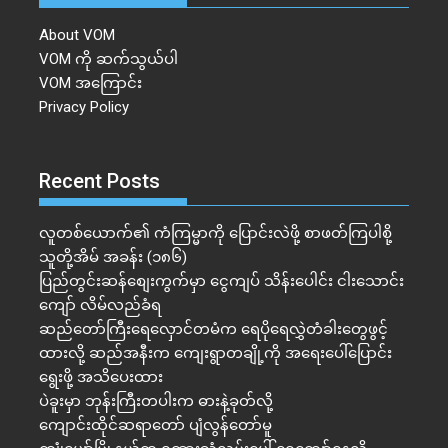
About VOM
VOM ကို ဆက်သွယ်ပါ
VOM အကြောင်း
Privacy Policy
Recent Posts
လူတစ်ယောက်၏ ကံကြမ္မာကို ပြောင်းလဲဖို့ စာဖတ်ကြပါစို့
သူတို့အိမ် အခန်း (၁၈၆)
ပြည်တွင်းဆန်စျေးကွက်မှာ ငွေကျပ် သိန်းပေါင်း ငါး​သောင်း
ကျော် လိမ်လည်ခံရ
ဆည်တော်ကြီးရေလှောင်တမံက ရေပိုရေလွှဲတံခါးတွေဖွင့်
ထားလို့ ဆည်အနီးက ကျေးရွာတချို့ကို အရေးပေါ်ပြောင်း
ရွေးဖို့ အသိပေးထား
ပဲခူးမှာ ဘုန်းကြီးတပါးက ဓားနဲ့ခုတ်လို့
ကျောင်းထိုင်ဆရာတော် ပျံလွန်တော်မူ