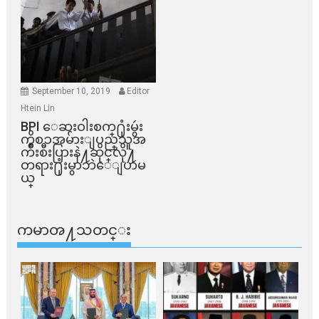
September 10, 2019
Editor
Htein Lin
BPI ​ေဆးဝါးစက္​႐ုံးမွဴး
ကိစၥအမ်ားျပည္​သူအ
က်ိဳးစီးပြားနဲ႔ဆိုင္​လို႔
တရား႐ုံးမွာဘဲေျပာမ
ယ္​
ကမာၻ႔သတင္း