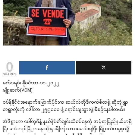
0
SHARES
မက်ဒရစ်၊ နို၀င်ဘာ-၁၁-၂၀၂၂
မျိုးဆက်(VOM)
စပိန်နိုင်ငံအနောက်မြောက်ပိုင်းက ဆယ်လ်တိုဒီကက်စ်ထရို ဆိုတဲ့ ရွာ
တရွာလုံးကို ဒေါ်လာ ၂၅၉၀၀၀ နဲ့ ရောင်းချသွားဖို့ စီစဉ်နေပါတယ်။
အဲဒီရွာဟာ ပေါ်တူဂီနဲ့ နယ်နိမိတ်ချင်းထိစပ်နေတဲ့ ဇာမိုရာပြည်နယ်မှာရှိ
ပြီး မက်ဒရစ်မြို့ကနေ သုံးနာရီကြာ ကားမောင်းရပြီး မြို့ငယ်တခုမှာရှိ