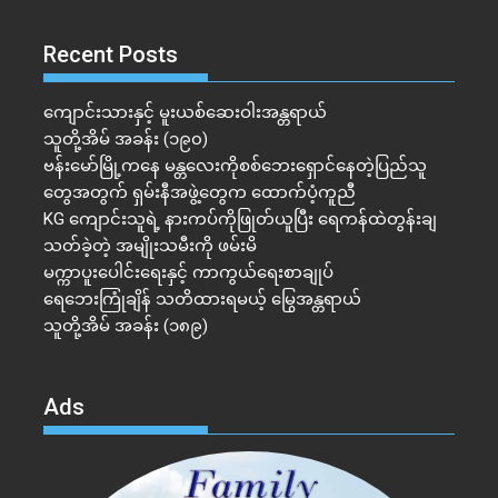
Recent Posts
ကျောင်းသားနှင့် မူးယစ်ဆေးဝါးအန္တရာယ်
သူတို့အိမ် အခန်း (၁၉၀)
ဗန်းမော်မြို့ကနေ မန္တလေးကိုစစ်ဘေးရှောင်နေတဲ့ပြည်သူ
တွေအတွက် ရှမ်းနီအဖွဲ့တွေက ထောက်ပံ့ကူညီ
KG ကျောင်းသူရဲ့ နားကပ်ကိုဖြုတ်ယူပြီး ရေကန်ထဲတွန်းချ
သတ်ခဲ့တဲ့ အမျိုးသမီးကို ဖမ်းမိ
မက္ကာပူးပေါင်းရေးနှင့် ကာကွယ်ရေးစာချုပ်
ရေဘေးကြုံချိန် သတိထားရမယ့် မြွေအန္တရာယ်
သူတို့အိမ် အခန်း (၁၈၉)
Ads