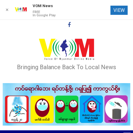
VOM News
✕
VIEW
FREE
In Google Play
Skip
to
content
Bringing Balance Back To Local News