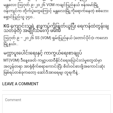
မန္တလေး-ဩဂုတ် ၉-၂၀၂၆ VOM ကချင်ပြည်နယ် ဗန်းမော်မြို့
ဝန်းကျင်က တိုက်ပွဲတွေကြောင့် မန္တလေးမြို့ကိုရောက်နေတဲ့ စစ်ဘေး
ရှောင်ပြည်သူ ၃၄၀...
KG ကျောင်းသူရဲ့ နားကပ်ကိုဖြုတ်ယူပြီး ရေကန်ထဲတွန်းချ
သတ်ခဲ့တဲ့ အမျိုးသမီးကို ဖမ်းမိ
ဩဂုတ် ၉ – ၂၀၂၆ SS (VOM) ရှမ်းပြည်နယ် (တောင်ပိုင်း)၊ ကလော
မြို့နယ်၊...
မက္ကာပူးပေါင်းရေးနှင့် ကာကွယ်ရေးစာချုပ်
MT(VOM) ​ဒီနေ့ခေတ် ကမ္ဘာ့ပထဝီနိုင်ငံရေးပြောင်းလဲမှုတွေထဲမှာ
အလွန်တရာ အာရုံစိုက်စရာကောင်းပြီး စိတ်ဝင်စားဖို့အကောင်းဆုံး
ဖြစ်ရပ်တစ်ခုကတော့ ဆော်ဒီအာရေဗျ၊ တူရကီနဲ့...
LEAVE A COMMENT