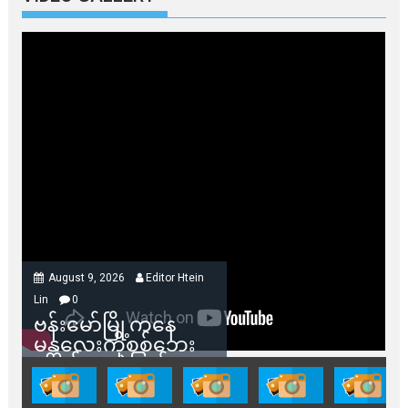
August 9, 2026
Editor Htein
Lin
0
ဗန်းမော်မြို့ကနေ
မန္တလေးကိုစစ်ဘေး
ရှောင်နေတဲ့ပြည်သူ
တွေအတွက် ရှမ်းနီ
အဖွဲ့တွေက ထောက်ပံ့