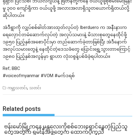
ရုရှား၊ ပြင်သစ်၊ ဘယ်လ်ဂျီယံနဲ့ ဗြိတိန်တို့ကနေ ၀ယ်ယူဖို့စုံစမ်းမေးမြန်း
မှု ၃၀၀ ကျော်ရှိကာ ၀ယ်ယူဖို့ အလားအလာရှိသူတယောက်ရှိတယ်လို့
ဆိုပါတယ်။
အဲဒီရွာကို လျှပ်စစ်ဓါတ်အားထုတ်လုပ်တဲ့ Iberduero က အနီးနားက
ရေလှောင်တမံဆောက်လုပ်တဲ့ အလုပ်သမားနဲ့ မိသားစုတွေနေထိုင်ဖို့
၁၉၅၀ ပြည့်နှစ်အစောပိုင်းမှာ တည်ဆောက်ခဲ့တာဖြစ်ပြီး အဲဒီနောက်
အလုပ်သမားတွေနဲ့ နေထိုင်တဲ့ဒေသခံတွေ ပြောင်းရွှေ့သွားတာကြောင့်
၁၉၈၀ ပြည့်နှစ်အလွန်မှာ ရွာဟာ လုံး၀စွန့်ပစ်ခံခဲ့ရပါတယ်။
Ref; BBC
#voiceofmyanmar #VOM #မက်ဒရစ်
,
ကမ္ဘာ့သတင်း
သတင်း
Related posts
ဗန်းမော်မြို့ကနေ မန္တလေးကိုစစ်ဘေးရှောင်နေတဲ့ပြည်သူ
တွေအတွက် ရှမ်းနီအဖွဲ့တွေက ထောက်ပံ့ကူညီ