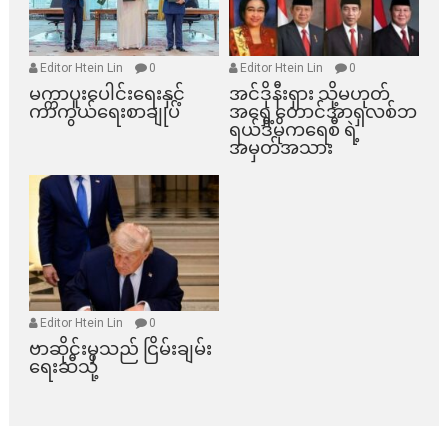
Editor Htein Lin
0
Editor Htein Lin
0
မက္ကာပူးပေါင်းရေးနှင့်
အင်ဒိုနီးရှား သို့မဟုတ်
ကာကွယ်ရေးစာချုပ်
အရှေ့တောင်အာရှလစ်ဘ
ရယ်ဒီမိုကရေစီ ရဲ့
အမှတ်အသား
Editor Htein Lin
0
ဗာဆိုင်းမှသည် ငြိမ်းချမ်း
ရေးဆီသို့