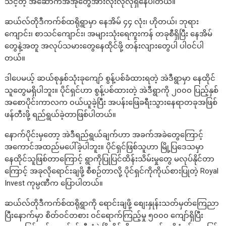
သင့်တဲ့ အဆောက်အအုံတွေအားလုံးလိုလိုရှိနေပါတယ်။
ဆယ်လ်တိုဒီကက်စ်ထရိုရွာမှာ နေအိမ် ၄၄ လုံး၊ ဟိုတယ်၊ ဘုရား
ကျောင်း၊ စာသင်ကျောင်း၊ အများသုံးရေကူးကန် တခုစီရှိပြီး နေအိမ်
တွေနဲ့အတူ အလုပ်သမားတွေနေထိုင်ဖို့ တန်းလျားတွေပါ ပါ၀င်ပါ
တယ်။
ဒါပေမယ့် ဆယ်စုနှစ်သုံးခုကျော် စွန့်ပစ်ခံထားရတဲ့ အဲဒီရွာမှာ နေထိုင်
သူတွေမရှိပါဘူး။ ပိုင်ရှင်ဟာ စွန့်ပစ်ထားတဲ့ အဲဒီရွာကို ၂၀၀၀ ပြည့်နှစ်
အစောပိုင်းကာလက ၀ယ်ယူခဲ့ပြီး အပန်းဖြေခရီးသွားနေရာတခုအဖြစ်
ဖန်တီးဖို့ ရည်ရွယ်ခဲ့တာဖြစ်ပါတယ်။
နောက်ပိုင်းမှတော့ အဲဒီရည်ရွယ်ချက်ဟာ အခက်အခဲတွေကြောင့်
အကောင်အထည်မပေါ်ခဲ့ပါဘူး။ ပိုင်ရှင်ဖြစ်သူဟာ မြို့ပြဒေသမှာ
နေထိုင်သူဖြစ်တာကြောင့် ရွာကိုပြုပြင်ထိန်းသိမ်းမှုတွေ မလုပ်နိုင်တာ
ကြောင့် အခုလိုရောင်းချဖို့ စီစဉ်တာလို့ ပိုင်ရှင်ကိုကိုယ်စားပြုတဲ့ Royal
Invest ကုမ္ပဏီက ပြောပါတယ်။
ဆယ်လ်တိုဒီကက်စ်ထရိုရွာကို ရောင်းချဖို့ စျေးနှုန်းသတ်မှတ်ကြေညာ
ပြီးနောက်မှာ စိတ်၀င်တစား ၀င်ရောက်ကြည့်မှု ၅၀၀၀ ကျော်ရှိပြီး