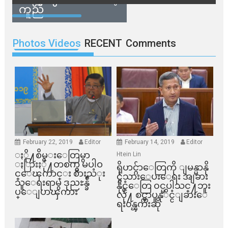
ကူညီ
Photos Videos
RECENT
Comments
February 22, 2019
Editor
February 14, 2019
Editor
ႏို႔စိမ္းေတြမွာ
Htein Lin
ႏြားႏို႔တစက္မွ မပါဝ
ရိုဟင္ဂ်ာေတြကို ျမန္မာနို
င္ေၾကာင္း စားသံုး
င္ငံသားေပးေရး အျခား
သူေရးရာမွ ဒုညႊန္ခ်ဳ
နိုင္ငံေတြ ၀င္မပါသင္႔ဘူး
ပ္ေျပာၾကား
လို႔ စင္ကာပူနုိင္ငံျခားေ
ရး၀န္ၾကီးဆို