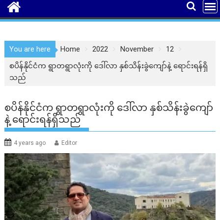
You are here
Home
2022
November
12
စပိန်နိုင်ငံက ရွာတရွာလုံးကို ဒေါ်လာ နှစ်သိန်းခွဲကျော်နဲ့ ရောင်းရန်ရှိ
သည်
စပိန်နိုင်ငံက ရွာတရွာလုံးကို ဒေါ်လာ နှစ်သိန်းခွဲကျော်
နဲ့ ရောင်းရန်ရှိသည်
4 years ago
Editor