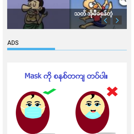
သတိ အိုမီခရွန်တဲ့
ADS