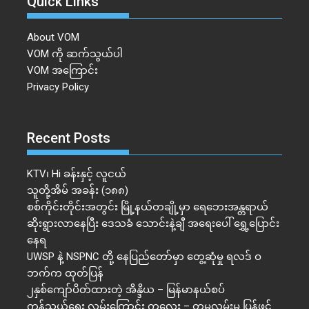
Quick Links
About VOM
VOM ကို ဆက်သွယ်ပါ
VOM အကြောင်း
Privacy Policy
Recent Posts
KTV၊ Hi ခန်းနှင့် လူငယ်
သူတို့အိမ် အခန်း (၁၈၈)
စစ်ကိုင်းတိုင်းအတွင်း မြို့နယ်တချို့မှာ ရေဘေးအန္တရာယ်
ဆိုးရွားလာနေပြီး ဒေသခံ သောင်းနဲ့ချီ အရေးပေါ် ရွှေ့ပြောင်း
နေရ
UWSP နဲ့ NSPNC တို့ နေပြည်တော်မှာ တွေ့ဆုံမှု ရလဒ် ဝ
ဘက်က ထုတ်ပြန်
၂နှစ်​ကျော်ပိတ်ထားတဲ့ အိန္ဒိယ – မြန်မာနယ်စပ်
ကုန်သွယ်ရေး လမ်းကြောင်း ကလေး – တမူလမ်းမ ပြန်ဖွင့်