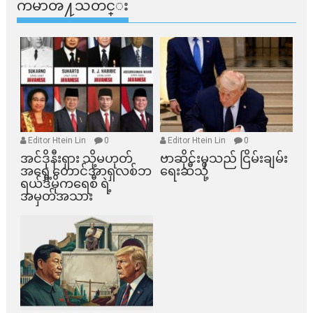
ကမာၻ႔သတင္း
Editor Htein Lin
0
Editor Htein Lin
0
အင်ဒိုနီးရှား သို့မဟုတ်
ဗာဆိုင်းမှသည် ငြိမ်းချမ်း
အရှေ့တောင်အာရှလစ်ဘ
ရေးဆီသို့
ရယ်ဒီမိုကရေစီ ရဲ့
အမှတ်အသား