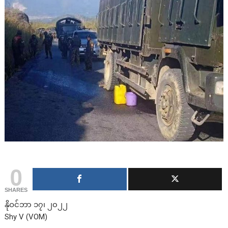
0
SHARES
နိုဝင်ဘာ ၁၇၊ ၂၀၂၂
Shy V (VOM)