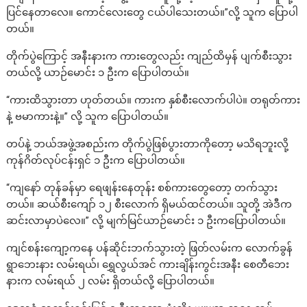
ပြင်နေတာလေ။ ကောင်လေးတွေ ငယ်ပါသေးတယ်။”လို့ သူက ပြောပါ
တယ်။
တိုက်ပွဲကြောင့် အနီးနားက ကားတွေလည်း ကျည်ထိမှန် ပျက်စီးသွား
တယ်လို့ ယာဉ်မောင်း ၁ ဦးက ပြောပါတယ်။
“ကားထိသွားတာ ဟုတ်တယ်။ ကားက နှစ်စီးလောက်ပါပဲ။ တရုတ်ကား
နဲ့ ဗမာကားနဲ့။” လို့ သူက ပြောပါတယ်။
တပ်နဲ့ ဘယ်အဖွဲ့အစည်းက တိုက်ပွဲဖြစ်ပွားတာကိုတော့ မသိရဘူးလို့
ကုန်ဂိတ်လုပ်ငန်းရှင် ၁ ဦးက ပြောပါတယ်။
“ကျနော် တုန်ခန်မှာ ရေဖျန်းနေတုန်း စစ်ကားတွေတော့ တက်သွား
တယ်။ ဆယ်စီးကျော် ၁၂ စီးလောက် ရှိမယ်ထင်တယ်။ သူတို့ အဲဒီက
ဆင်းလာမှာပဲလေ။” လို့ မျက်မြင်ယာဉ်မောင်း ၁ ဦးကပြောပါတယ်။
ကျင်စန်းကျော့ကနေ ပန်ဆိုင်းဘက်သွားတဲ့ ဖြတ်လမ်းက လောက်ခွန်
ရွာဘေးနား လမ်းရယ်၊ ရွှေလွယ်အင် ကားချိန်းကွင်းအနီး စေတီဘေး
နားက လမ်းရယ် ၂ လမ်း ရှိတယ်လို့ ပြောပါတယ်။