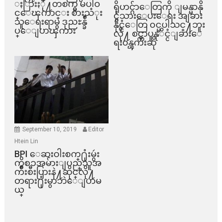
ႏြားႏို႔တစက္မွ မပါဝ
ရိုဟင္ဂ်ာေတြကို ျမန္မာနို
င္ေၾကာင္း စားသံုး
င္ငံသားေပးေရး အျခား
သူေရးရာမွ ဒုညႊန္ခ်ဳ
နိုင္ငံေတြ ၀င္မပါသင္႔ဘူး
ပ္ေျပာၾကား
လို႔ စင္ကာပူနုိင္ငံျခားေ
ရး၀န္ၾကီးဆို
September 10, 2019
Editor
Htein Lin
BPI ​ေဆးဝါးစက္​႐ုံးမွဴး
ကိစၥအမ်ားျပည္​သူအ
က်ိဳးစီးပြားနဲ႔ဆိုင္​လို႔
တရား႐ုံးမွာဘဲေျပာမ
ယ္​