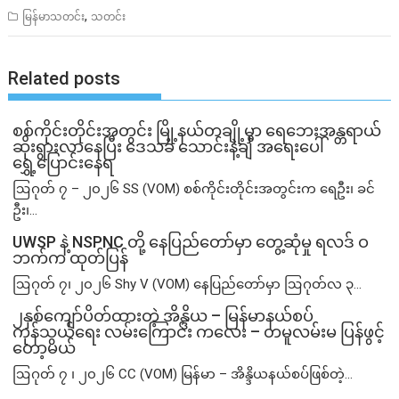
,
မြန်မာသတင်း
သတင်း
Related posts
စစ်ကိုင်းတိုင်းအတွင်း မြို့နယ်တချို့မှာ ရေဘေးအန္တရာယ်
ဆိုးရွားလာနေပြီး ဒေသခံ သောင်းနဲ့ချီ အရေးပေါ်
ရွှေ့ပြောင်းနေရ
ဩဂုတ် ၇ – ၂၀၂၆ SS (VOM) စစ်ကိုင်းတိုင်းအတွင်းက ရေဦး၊ ခင်
ဦး၊...
UWSP နဲ့ NSPNC တို့ နေပြည်တော်မှာ တွေ့ဆုံမှု ရလဒ် ဝ
ဘက်က ထုတ်ပြန်
ဩဂုတ် ၇၊ ၂၀၂၆ Shy V (VOM) နေပြည်တော်မှာ ဩဂုတ်လ ၃...
၂နှစ်​ကျော်ပိတ်ထားတဲ့ အိန္ဒိယ – မြန်မာနယ်စပ်
ကုန်သွယ်ရေး လမ်းကြောင်း ကလေး – တမူလမ်းမ ပြန်ဖွင့်
တော့မယ်
ဩဂုတ် ၇ ၊ ၂၀၂၆ CC (VOM) မြန်မာ – အိန္ဒိယနယ်စပ်ဖြစ်တဲ့...