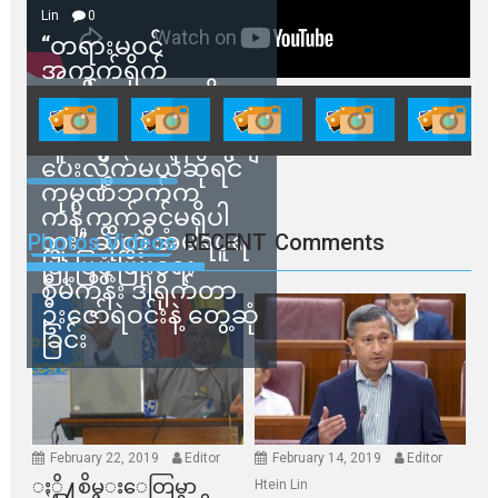
Lin
0
“တရားမဝင်
အကွက်ရိုက်
ရောင်းချမှုတွေကို
သက်ဆိုင်ရာတာဝန်ရှိ
သူတွေက ဂရန်တွေချ
ပေးလိုက်မယ်ဆိုရင်
ကုမ္ပဏီဘက်က
ကန့်ကွက်ခွင့်မရှိပါ
ဘူး” ဆိုတဲ့ အမရပူရ
Photos Videos
RECENT
Comments
မြို့ပြဖွံ့ဖြိုးရေး
စီမံကိန်း ဒါရိုက်တာ
ဦးဇော်ရဲဝင်းနဲ့ တွေ့ဆုံ
ခြင်း
February 22, 2019
Editor
February 14, 2019
Editor
ႏို႔စိမ္းေတြမွာ
Htein Lin