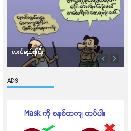
လက်မည်းကြီး
သ
ADS