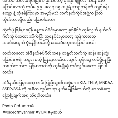
ဒေသခံ သတင်းရင်းမြစ် ၁ ဦးကတော့ မုံးကိုး ဗျူဟာ ကနေ တပ်
ပြောင်းလာတဲ့ တပ်မ ၉၉၊ ခလရ ၁၅ အဖွဲ့ရဲ့ယာဥ်တန်းကို ကျင်စန်း
ကျော့ နဲ့ တုံခန်ကြားမှာ အမည်မသိ လက်နက်ကိုင်အဖွဲ့က ဖြတ်
တိုက်တာလို့လည်း ပြောပါတယ်။
တိုက်ပွဲ ဖြစ်ပွားချိန် နေ့လယ်ပိုင်းမှာတော့ နှစ်နိုင်ငံ ကုန်သွယ် နယ်စပ်
ဂိတ်ကို ‌ပိတ်ထားလိုက်ပြီး ညနေပိုင်းမှာတော့ ကုန်ကားတွေ
အဝင်အထွက် ပုံမှန်ရှိတယ်လို့ ဒေသခံတွေကပြောပါတယ်။
လတ်တလော အဲဒီနယ်စပ်ဂိတ်ကနေ တရုတ်ဘက်ကို ဆန်၊ ဆန်ကွဲ၊
ပြောင်း၊ ဖရဲ၊ သခွား စတဲ့ မြန်မာ့လယ်ယာထွက်ကုန်တွေ တင်ပို့နေပြီး
တရုတ်ဘက်က မြန်မာဘက်ကို ကုန်မျိုးစုံ တင်သွင်းနေတာ ဖြစ်ပါ
တယ်။
အဲဒီနယ်မြေမှာတော့ တပ်၊ ပြည်သူ့စစ် အဖွဲ့များ၊ KIA, TNLA, MNDAA,
SSPP/SSA တို့ အဓိက လှုပ်ရှားရာ နယ်မြေဖြစ်တယ်လို့ ဒေသခံတွေ
ပြောပြချက်အရ သိရပါတယ်။
Photo Crd-ဒေသခံ
#voiceofmyanmar #VOM #မူဆယ်