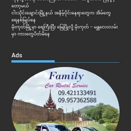
တော့မယ်
ငါးသိုင်းချောင်းမြို့နယ် အနိမ့်ပိုင်းနေရာတွေက အိမ်​တွေ
ရေနစ်မြုပ်နေ
မိုးကုတ်မြို့မှာ ရေကြီးပြီး မြေပြိုလို့ မိုးကုတ် – မန္တလေးလမ်း
မှာ ကားတွေပိတ်မိနေ
Ads