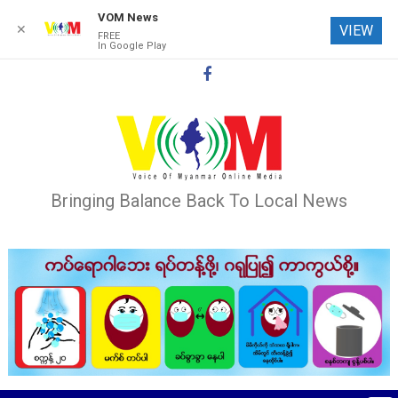
VOM News
✕
VIEW
FREE
In Google Play
Skip
to
content
Bringing Balance Back To Local News