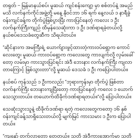
တရုတ် – မြန်မာနယ်စပ်၊ မူဆယ် ကျင်စန်းကျော့ မှာ စစ်တပ်နဲ့ အမည်
မသိ လက်နက်ကိုင်အဖွဲ့တို့ မနေ့ နိုဝင်ဘာ ၁၆ ရက် နေ့လယ် ၁ နာရီခွဲ
ဝန်းကျင်ခန့်က တိုက်ပွဲဖြစ်ပွားပြီး ကားပြင်နေတဲ့ ကလေး ၁ ဦး
လက်နက်ကြီးကျည် ထိမှန်သေဆုံးကာ ၁ ဦး ဒဏ်ရာရခဲ့တယ်လို့
နယ်စပ်ဒေသခံတွေဆီက သိရပါတယ်။
“ဆိုင်နားက အမကြီးရဲ့ ယောက်ျားဖွင့်ထားတဲ့ကားဝပ်ရှော့က ကောင်
လေးတွေ၊ မူဆယ် ကားဝပ်ရှော့က ကလေးတွေ ကားပျက်လို့ လှမ်းခေါ်
တော့ လမ်းမှာ ကားသွားပြင်ရင်း အဲဒီ ဘေးနား လက်နက်ကြီး ကျလာ
တာကြောင့် ဖြစ်သွားတာ”လို့ မူဆယ် ဒေသခံ ၁ ဦး ကပြောပါတယ်။
နယ်စပ် ကုန်သည် ၁ ဦးကလည်း “ဘုရားကုန်းမှာ တိုက်ပွဲ ဖြစ်တာ
လက်နက်ကြီး ဘေးနားကျပြီးတော့ ကားပြင်နေတဲ့ ကလေး ၁ ယောက်
သေသွားတယ်။ တယောက်ထိခိုက်ဒဏ်ရာရတယ်။”လို့ ပြောပါတယ်။
သေဆုံးသွားသူနဲ့ ထိခိုက်ဒဏ်ရာ ရတဲ့ ကလေးတွေကတော့ ၁၆ နှစ်
ဝန်းကျင်ခန့်သာရှိသေးတယ်လို့ မျက်မြင် ကားသမား ၁ ဦးက ပြောပါ
တယ်။
“ကျနော် တက်လာတော့ ‌တွေ့တယ်။ သူတို့ အဲ့ဒီကားအောက်မှာ သူတို့