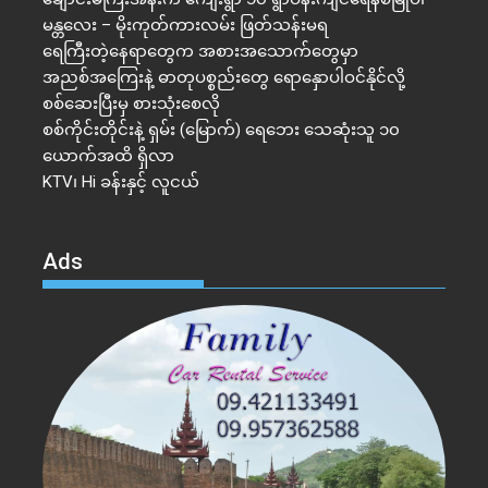
မန္တလေး – မိုးကုတ်ကားလမ်း ဖြတ်သန်းမရ
ရေကြီးတဲ့​နေရာ​တွေက အစားအသောက်တွေမှာ
အညစ်အကြေးနဲ့ ဓာတုပစ္စည်းတွေ ရောနှောပါဝင်နိုင်လို့
စစ်ဆေးပြီးမှ စားသုံးစေလို
စစ်ကိုင်းတိုင်းနဲ့ ရှမ်း (မြောက်) ရေဘေး သေဆုံးသူ ၁၀
ယောက်အထိ ရှိလာ
KTV၊ Hi ခန်းနှင့် လူငယ်
Ads