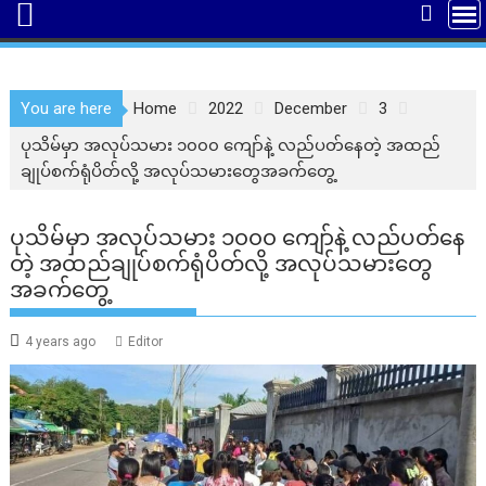
You are here
Home
2022
December
3
ပုသိမ်မှာ အလုပ်သမား ၁၀၀၀ ကျော်နဲ့ လည်ပတ်နေတဲ့ အထည်
ချုပ်စက်ရုံပိတ်လို့ အလုပ်သမားတွေအခက်တွေ့
ပုသိမ်မှာ အလုပ်သမား ၁၀၀၀ ကျော်နဲ့ လည်ပတ်နေ
တဲ့ အထည်ချုပ်စက်ရုံပိတ်လို့ အလုပ်သမားတွေ
အခက်တွေ့
4 years ago
Editor