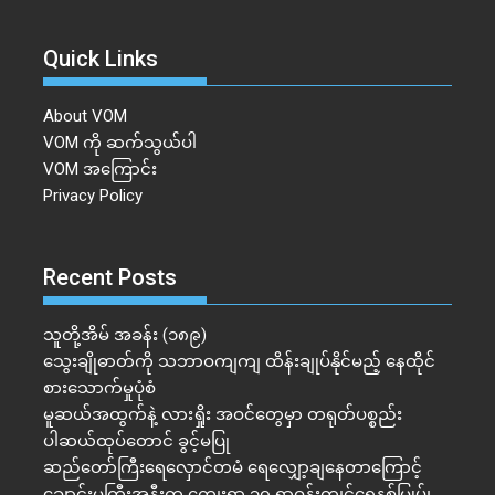
Quick Links
About VOM
VOM ကို ဆက်သွယ်ပါ
VOM အကြောင်း
Privacy Policy
Recent Posts
သူတို့အိမ် အခန်း (၁၈၉)
သွေးချိုဓာတ်ကို သဘာဝကျကျ ထိန်းချုပ်နိုင်မည့် နေထိုင်
စားသောက်မှုပုံစံ
မူဆယ်အထွက်နဲ့ လားရှိုး အဝင်တွေမှာ တရုတ်ပစ္စည်း
ပါဆယ်ထုပ်တောင် ခွင့်မပြု
ဆည်တော်ကြီးရေလှောင်တမံ ရေလျှော့ချနေတာကြောင့်
ချောင်းမကြီးအနီးက ကျေးရွာ ၁၀ ရွာဝန်းကျင်ရေနစ်မြုပ်၊