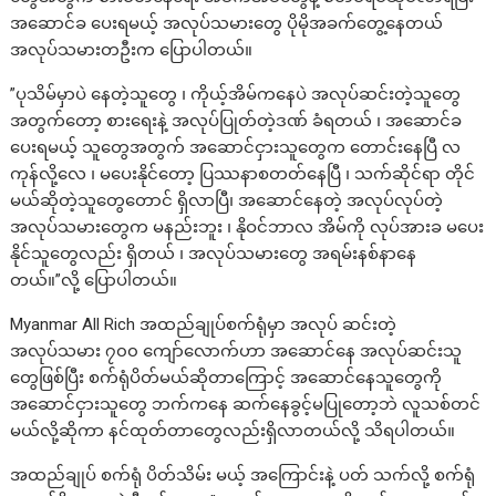
အဆောင်ခ ပေးရမယ့် အလုပ်သမားတွေ ပိုမိုအခက်တွေ့နေတယ်
အလုပ်သမားတဦးက ပြောပါတယ်။
”ပုသိမ်မှာပဲ နေတဲ့သူတွေ ၊ ကိုယ့်အိမ်ကနေပဲ အလုပ်ဆင်းတဲ့သူတွေ
အတွက်တော့ စားရေးနဲ့ အလုပ်ပြုတ်တဲ့ဒဏ် ခံရတယ် ၊ အဆောင်ခ
ပေးရမယ့် သူတွေအတွက် အဆောင်ငှားသူတွေက တောင်းနေပြီ လ
ကုန်လို့လေ ၊ မပေးနိုင်တော့ ပြဿနာစတတ်နေပြီ ၊ သက်ဆိုင်ရာ တိုင်
မယ်ဆိုတဲ့သူတွေတောင် ရှိလာပြီ၊ အဆောင်နေတဲ့ အလုပ်လုပ်တဲ့
အလုပ်သမားတွေက မနည်းဘူး ၊ နိုဝင်ဘာလ အိမ်ကို လုပ်အားခ မပေး
နိုင်သူတွေလည်း ရှိတယ် ၊ အလုပ်သမားတွေ အရမ်းနစ်နာနေ
တယ်။”လို့ ပြောပါတယ်။
Myanmar All Rich အထည်ချုပ်စက်ရုံမှာ အလုပ် ဆင်းတဲ့
အလုပ်သမား ၇၀၀ ကျော်လောက်ဟာ အဆောင်နေ အလုပ်ဆင်းသူ
တွေဖြစ်ပြီး စက်ရုံပိတ်မယ်ဆိုတာကြောင့် အဆောင်နေသူတွေကို
အဆောင်ငှားသူတွေ ဘက်ကနေ ဆက်နေခွင့်မပြုတော့ဘဲ လူသစ်တင်
မယ်လို့ဆိုကာ နင်ထုတ်တာတွေလည်းရှိလာတယ်လို့ သိရပါတယ်။
အထည်ချုပ် စက်ရုံ ပိတ်သိမ်း မယ့် အကြောင်းနဲ့ ပတ် သက်လို့ စက်ရုံ