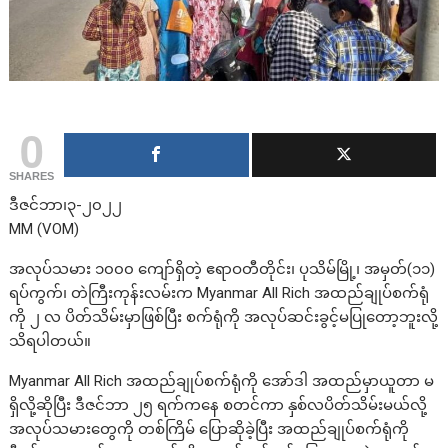
0
SHARES
ဒီဇင်ဘာ၊၃-၂၀၂၂
MM (VOM)
အလုပ်သမား ၁၀၀၀ ကျော်ရှိတဲ့ ဧရာဝတီတိုင်း၊ ပုသိမ်မြို့၊ အမှတ်(၁၁)
ရပ်ကွက်၊ တဲကြီးကုန်းလမ်းက Myanmar All Rich အထည်ချုပ်စက်ရုံ
ကို ၂ လ ပိတ်သိမ်းမှာဖြစ်ပြီး စက်ရုံကို အလုပ်ဆင်းခွင့်မပြုတော့ဘူးလို့
သိရပါတယ်။
Myanmar All Rich အထည်ချုပ်စက်ရုံကို အော်ဒါ အထည်မှာယူတာ မ
ရှိလို့ဆိုပြီး ဒီဇင်ဘာ ၂၅ ရက်ကနေ စတင်ကာ နှစ်လပိတ်သိမ်းမယ်လို့
အလုပ်သမားတွေကို တစ်ကြိမ် ပြောဆိုခဲ့ပြီး အထည်ချုပ်စက်ရုံကို