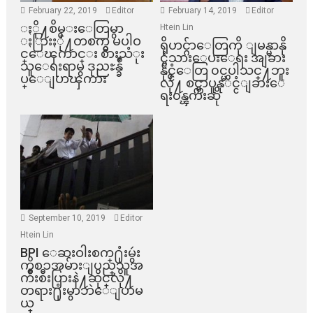
February 22, 2019
Editor
February 14, 2019
Editor
ႏို႔စိမ္းေတြမွာ
Htein Lin
ႏြားႏို႔တစက္မွ မပါဝ
ရိုဟင္ဂ်ာေတြကို ျမန္မာနို
င္ေၾကာင္း စားသံုး
င္ငံသားေပးေရး အျခား
သူေရးရာမွ ဒုညႊန္ခ်ဳ
နိုင္ငံေတြ ၀င္မပါသင္႔ဘူး
ပ္ေျပာၾကား
လို႔ စင္ကာပူနုိင္ငံျခားေ
ရး၀န္ၾကီးဆို
September 10, 2019
Editor
Htein Lin
BPI ​ေဆးဝါးစက္​႐ုံးမွဴး
ကိစၥအမ်ားျပည္​သူအ
က်ိဳးစီးပြားနဲ႔ဆိုင္​လို႔
တရား႐ုံးမွာဘဲေျပာမ
ယ္​