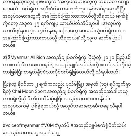
တာဝန်ရှိသူတွေနဲ့ နီးစပ်သူက ”အလုပ်သမားတွေကို တစ်လစာ လျော်
ပေးမယ် ၊ စက်ရုံက အပြီးပိတ်တာမဟုတ်ဘူး ၊ နှစ်လပဲနားမှာဆိုပြီး
အလုပ်သမားတွေကို အကြောင်းကြားထားတယ်လို့သိရတယ် ၊စက်ရုံ
ကိုတော့ အခုလ ၂၅ ရက်ကျမှ ယာယီပိတ်သိမ်းမှာပါ ၊ အလုပ်ကို
ယာယီရပ်နားတဲ့အတွက် နစ်နာကြေးတွေ ပေးမယ်လို့စက်ရုံဘက်က
အကြောင်းကြားထားတယ်လို့ သိရတယ်။”လို့ သူက ဆက်ပြောပါ
တယ်။
အဲ့ဒီMyanmar All Rich အထည်ချုပ်စက်ရုံကို ပြီးခဲ့တဲ့ ၂၀၂၀ ပြည့်နှစ်
က စတင်ပြီး လခစားစနစ်နဲ့ အထည်ချုပ်လုပ်ငန်းကို စတင်လုပ်ကိုင်ခဲ့
တာဖြစ်ပြီး တရုတ်နိုင်ငံသားပိုင်စက်ရုံဖြစ်တယ်လို့ သိရပါတယ်။
ပြီးခဲ့တဲ့ နိုဝင်ဘာ ၂ ရက်ကလည်း ပုသိမ်မြို့၊ အမှတ် (၁၃) ရပ်ကွက်မှာ
ရှိတဲ့ Chai Moon Sport အထည်ချုပ်စက်ရုံကို အထည်အော်ဒါမှာယူ
တာမရှိလို့ဆိုပြီး ပိတ်သိမ်းခဲ့ရပြီး အလုပ်သမား ၈၀၀ နီးပါး
အလုပ်လက်မဲ့ ဖြစ်ခဲ့ရတယ်လို့ အလုပ်သမားတွေဆီကနေ သိရပါ
တယ်။
#voiceofmyanmar #VOM #ပုသိမ် #အထည်ချုပ်စက်ရုံပိတ်သိမ်း
#အလုပ်သမားတွေအခက်တွေ့