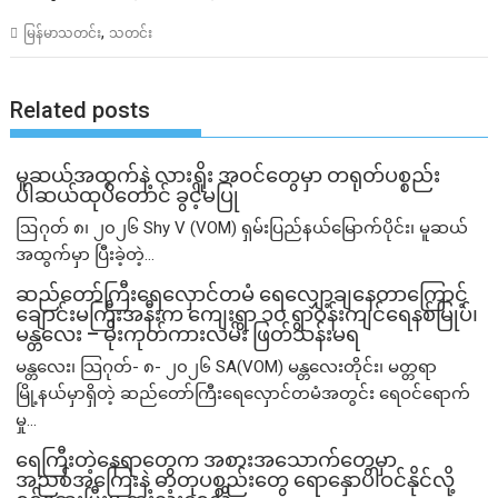
,
မြန်မာသတင်း
သတင်း
Related posts
မူဆယ်အထွက်နဲ့ လားရှိုး အဝင်တွေမှာ တရုတ်ပစ္စည်း
ပါဆယ်ထုပ်တောင် ခွင့်မပြု
ဩဂုတ် ၈၊ ၂၀၂၆ Shy V (VOM) ရှမ်းပြည်နယ်မြောက်ပိုင်း၊ မူဆယ်
အထွက်မှာ ပြီးခဲ့တဲ့...
ဆည်တော်ကြီးရေလှောင်တမံ ရေလျှော့ချနေတာကြောင့်
ချောင်းမကြီးအနီးက ကျေးရွာ ၁၀ ရွာဝန်းကျင်ရေနစ်မြုပ်၊
မန္တလေး – မိုးကုတ်ကားလမ်း ဖြတ်သန်းမရ
မန္တလေး၊ သြဂုတ်- ၈- ၂၀၂၆ SA(VOM) မန္တလေးတိုင်း၊ မတ္တရာ
မြို့နယ်မှာရှိတဲ့ ဆည်တော်ကြီးရေလှောင်တမံအတွင်း ရေဝင်ရောက်
မှု...
ရေကြီးတဲ့​နေရာ​တွေက အစားအသောက်တွေမှာ
အညစ်အကြေးနဲ့ ဓာတုပစ္စည်းတွေ ရောနှောပါဝင်နိုင်လို့