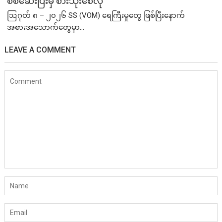
စစ်ဆေးပြီးမှ စားသုံးစေလို
ဩဂုတ် ၈ – ၂၀၂၆ SS (VOM) ရေကြီးမှုတွေ ဖြစ်ပြီးနောက်
အစားအသောက်တွေမှာ...
LEAVE A COMMENT