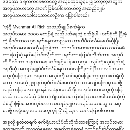
ဒီဇင်ဘာ ၁ ရက်ကနေစတင်လို့ အလုပ်ဆင်းခွင့်မပြုတော့တဲ့အတွက်
အလုပ်သမားတွေ အခက်ဖြစ်ပေါ်နေတယ်လို့ အထည်ချုပ်
အလုပ်သမားခေါင်းဆောင်တဦးက ပြောပါတယ်။
”အဲ့ဒီ့ Myanmar All Rich အထည်ချုပ်စက်ရုံက
အလုပ်သမား ၁၀၀၀ ကျော်နဲ့ လည်ပတ်နေတဲ့ စက်ရုံပါ ၊ စက်ရုံကို ပြီးခဲ့
တဲ့ နိုဝင်ဘာလ ၃၀ ရက်နေ့ကတည်းက ယာယီပိတ်သိမ်းမယ်ဆိုပြီး
အလုပ်သမားတွေကို ပြောခဲ့တာ ၊ အလုပ်သမားတွေဘက်က လက်မခံ
တာကြောင့် ရက်ပြောင်းလိုက်တာ၊ ရက်တာပြောင်းလိုက်တာ၊ အလုပ်
ကို ဒီဇင်ဘာ ၁ ရက်ကနေ ဆင်းခွင့်မပြုတော့ဘူး ၊ လုပ်ထုံးလုပ်နည်းနဲ့
အညီဆို အထည်ချုပ်ပိတ်သိမ်းရင် တစ်လကြိုတင်ပြီး အလုပ်သမား
တွေကိုပြောရမှာ၊ အခုက အလုပ်ကို ဆင်းခွင့်မပြုတော့ဘူး ၊ စက်ရုံကို
တော့ လာမယ့် ၂၅ ရက်မှပိတ်သိမ်းမယ်တဲ့ ၊ ဘာလျော်ကြေးမှ ပေးဖို့
လည်း ပြောမလာဘူး ၊နှစ်လပဲနားမှာဆိုပြီး အလုပ်သမားတွေကို ပြော
တယ် ၊ အခုလုပ်တဲ့ ပုံစံက ကြိုတင်အကြောင်းကြားထားပါတယ်ဆိုတဲ့
ပုံစံမျိုးဖြစ်အောင်လုပ်တာ ၊ အထည်ချုပ် အလုပ်သမားတွေက အခု
စားဖို့ နေဖို့တွေ အခက်တွေ့ကုန်ပြီ”လို့ သူက ဆက်ပြောပါတယ်။
အခုလို ရုတ်တရက် စက်ရုံယာယီပိတ်လိုက်တာကြောင့် အလုပ်သမား
တွေအတွက် စားဝတ်နေရေး အခက်အခဲတွေနဲ့ စတင်ရင်ဆိုင်လာရပြီး