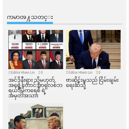
ကမာၻ႔သတင္း
Editor Htein Lin
0
Editor Htein Lin
0
အင်ဒိုနီးရှား သို့မဟုတ်
ဗာဆိုင်းမှသည် ငြိမ်းချမ်း
အရှေ့တောင်အာရှလစ်ဘ
ရေးဆီသို့
ရယ်ဒီမိုကရေစီ ရဲ့
အမှတ်အသား