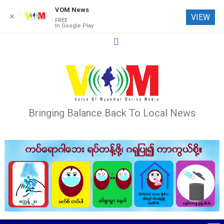
VOM News
✕
VIEW
FREE
In Google Play
Skip
to
content
Bringing Balance Back To Local News