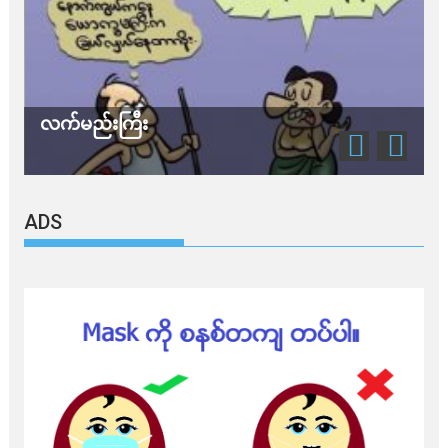
လက်မည်းကြီး
သ
ADS