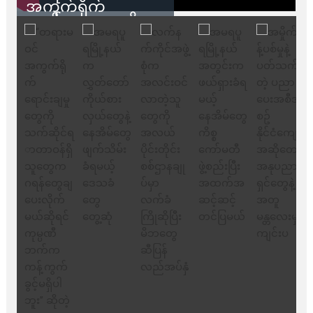
အကွက်ရိုက်
ရောင်းချမှုတွေကို
သက်ဆိုင်ရာတာဝန်ရှိ
သူတွေက ဂရန်တွေချ
ပေးလိုက်မယ်ဆိုရင်
ကုမ္ပဏီဘက်က
ကန့်ကွက်ခွင့်မရှိပါ
ဘူး” ဆိုတဲ့ အမရပူရ
မြို့ပြဖွံ့ဖြိုးရေး
စီမံကိန်း ဒါရိုက်တာ
ဦးဇော်ရဲဝင်းနဲ့ တွေ့ဆုံ
ခြင်း