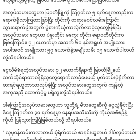
အလုပ်သမားတွေဟာ မြဝတီမြို့ကို ​ဩဂုတ်လ ၅ ရက်နေ့ကတည်းက
ရောက်ရှိလာကြတာဖြစ်ပြီး ထိုင်းကို တရားမဝင်လမ်းကြောင်း
သွားရောက်ဖို့အတွက် ပွဲစားကိုယုံကာလိုက်လာခဲ့သူတွေဖြစ်ပြီး
အလုပ်သမား တွေဟာ ပဲခူးတိုင်း၊မကွေး တိုင်း၊ ဧရာဝတီတိုင်းက
ဖြစ်ကြောင်း၊ ၇၂ ယောက်မှာ အသက် ၆၀ နှစ်အရွယ် အမျိုးသား
အပါအဝင် အမျိုးသား ၅၇ ယောက်နဲ့အမျိုးသမီး ၁၅ ယောက်ပါတယ်
လို့သိရပါတယ်။
ငွေလိမ်ခံရတဲ့အလုပ်သမား ၇၂ ယောက်ရှိရာကို မြဝတီမြို့နယ်
သက်ဆိုင်ရာတာဝန်ရှိသူတွေရောက်လာခဲ့ပေမယ့် မှတ်တမ်းပုံရိုက်တာ၊
စားရင်ရယူတာသာလုပ်ခဲ့ပြီး အလုပ်သမားတွေအတွက် ကျန်တဲ့
အကူအညီ ထောက်ပံ့မှု မရှိဘူးလို့သိရပါတယ်။
ဒါကြောင့်အလုပ်သမားတွေဟာ သူတို့ရဲ့ မိဘတွေဆီကို ငွေလွှဲခိုင်းပြီး
ဒီနေ့ ဩဂုတ်လ ၃၀ ရက်နေ့မှာ နေရပ်အသီးသီးကို ကိုယ့်အစီစဥ်နဲ့
ကိုယ် ပြန်သွားကြပြီဖြစ်တယ်လို့ သိရပါတယ်။
” လူမှုဝန်ထမ်းကလာတယ်၊ပုံရိုက်တယ် စာရင်းယူတယ် ဒါပဲလုပ်တယ်၊
ကျန်တာ လမ်းစရိတ်ထောက်ပံ့တာဘာညာမရှိဘူး။ဒီလိုကိစ္စတွေကအ