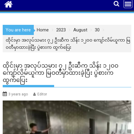
You are here
Home
2023
August
30
ထိုင်းမှာ အလုပ်သမား ၇၂ ဦးဆီက သိန်း ၁၂၀၀ ကျော်လိမ်ယူကာ မြ
ဝတီမှာထားခဲ့ပြီး ပွဲစားက ထွက်ပြေး
ထိုင်းမှာ အလုပ်သမား ၇၂ ဦးဆီက သိန်း ၁၂၀၀
ကျော်လိမ်ယူကာ မြဝတီမှာထားခဲ့ပြီး ပွဲစားက
ထွက်ပြေး
3 years ago
Editor