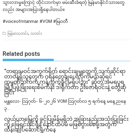
သွားလာမှုကြောင့် ထိုင်းဘက်မှာ ဖမ်းဆီးခံရတဲ့ မြန်မာနိုင်ငံသားတွေ
လည်း အများအပြားရှိနေပါတယ်။
#voiceofmtanmar #VOM #မြဝတီ
,
မြန်မာသတင်း
သတင်း
Related posts
“တရားမဝင်အကွက်ရိုက် ရောင်းချမှုတွေကို သက်ဆိုင်ရာ
တာဝန်ရှိသူတွေက ဂရန်တွေချပေးလိုက်မယ်ဆိုရင်
ကုမ္ပဏီဘက်က ကန့်ကွက်ခွင့်မရှိပါဘူး” ဆိုတဲ့ အမရပူရ
မြို့ပြဖွံ့ဖြိုးရေးစီမံကိန်း ဒါရိုက်တာ ဦးဇော်ရဲဝင်းနဲ့ တွေ့ဆုံ
ခြင်း
မန္တလေး- သြဂုတ်- ၆-၂၀၂၆ VOM သြဂုတ်လ ၅ ရက်နေ့ မနေ့ညနေ
၃...
လယ်ယာမြေကို ခွင့်ပြုမိန့်မရှိဘဲ အခြားနည်းအသုံးပြုခြင်း
ကို ဖြေရှင်းနိုင်ဖို့နဲ့ နောင်ထပ်မံ မဖြစ်ပွားစေဖို့အတွက်
ထိန်းချုပ်ဆောင်ရွက်နေ