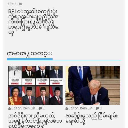
Htein Lin
BPI ​ေဆးဝါးစက္​႐ုံးမွဴး
ကိစၥအမ်ားျပည္​သူအ
က်ိဳးစီးပြားနဲ႔ဆိုင္​လို႔
တရား႐ုံးမွာဘဲေျပာမ
ယ္​
ကမာၻ႔သတင္း
Editor Htein Lin
0
Editor Htein Lin
0
အင်ဒိုနီးရှား သို့မဟုတ်
ဗာဆိုင်းမှသည် ငြိမ်းချမ်း
အရှေ့တောင်အာရှလစ်ဘ
ရေးဆီသို့
ရယ်ဒီမိုကရေစီ ရဲ့