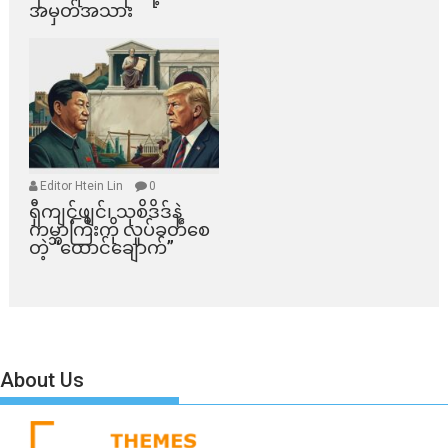
အမှတ်အသား
Editor Htein Lin
0
ရှီကျင့်ဖျင်၊ သုစိဒိဒ်နဲ့
ကမ္ဘာကြီးကို လှုပ်ခတ်စေ
တဲ့ “ထောင်ချောက်”
About Us