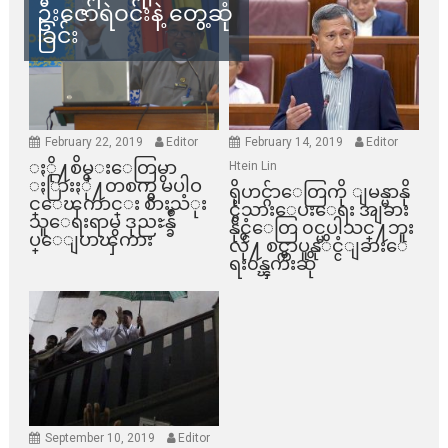
ဦးဇော်ရဲဝင်းနဲ့ တွေ့ဆုံ
ခြင်း
February 22, 2019
Editor
February 14, 2019
Editor
ႏို႔စိမ္းေတြမွာ
Htein Lin
ႏြားႏို႔တစက္မွ မပါဝ
ရိုဟင္ဂ်ာေတြကို ျမန္မာနို
င္ေၾကာင္း စားသံုး
င္ငံသားေပးေရး အျခား
သူေရးရာမွ ဒုညႊန္ခ်ဳ
နိုင္ငံေတြ ၀င္မပါသင္႔ဘူး
ပ္ေျပာၾကား
လို႔ စင္ကာပူနုိင္ငံျခားေ
ရး၀န္ၾကီးဆို
September 10, 2019
Editor