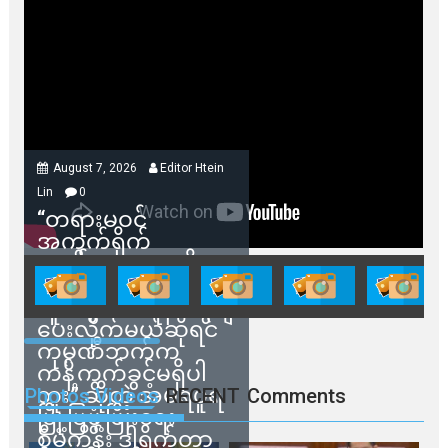
August 7, 2026
Editor Htein
Lin
0
“တရားမဝင်
အကွက်ရိုက်
ရောင်းချမှုတွေကို
သက်ဆိုင်ရာတာဝန်ရှိ
သူတွေက ဂရန်တွေချ
ပေးလိုက်မယ်ဆိုရင်
ကုမ္ပဏီဘက်က
ကန့်ကွက်ခွင့်မရှိပါ
ဘူး” ဆိုတဲ့ အမရပူရ
Photos Videos
RECENT
Comments
မြို့ပြဖွံ့ဖြိုးရေး
စီမံကိန်း ဒါရိုက်တာ