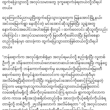
ထွက်ပြေးသွားလို့ အလုပ်သမားတွေ ဒုက္ခရောက်ခဲ့ရတယ်လို့သိရပါ
တယ်။
ငွေကြေးလိမ်ညာယူပြီးထွက်ပြေးသွားသူတွေက မြန်အောင်မြို့နယ်၊
အင်းဝမြောက်ရွာ နေထိုင်တဲ့ မင်းအောင်ဆိုသူဖြစ်ပြီး သူနဲ့အတူ
နောက်ထပ်အ​ပေါင်းအပါအဖြစ် စိုးလွင် ၊ ထက်ဝေလင်း ဆိုသူတို့လည်း
ပါကြောင်း ၊ အလုပ်သမားတွေကို မြဝတီကိုခေါ်လာပြီး မြတ်စေနာ
တည်းခိုခန်းမှာ ထားခဲ့ကာ ထွက်ပြေးသွားတာဖြစ်တယ်လို့သိရပါ
တယ်။
“ဘန်ရောက်က အလုပ်ရုံတစ်ရုံမှာ အလုပ်ရမယ်လို့ စည်းရုံးပြီး လူတစ်
ဦးကို၂၈ သိန်းတောင်းတယ်၊လောလောဆယ်၁၈သိန်းပေးရပြီး ကျန်ငွေ
ဆယ်သိန်းကို ဘန်ကောက်ရောက်မှ ပေးရမယ်လို့ပြောတယ်။မြဝတီ
ရောက်တော့ စိုးလွင်နဲ့ထက်ဝေလင်းက ထွက်ပြေးတယ်၊အဲ့ဒီမှာ
အလိမ်ခံရပြီဆိုတာကိုသိပြီး ကျန်တဲ့မင်းအောင်ကိုစောင့်ကြည့်နေတဲ့
ကြားက မနေ့ကမှာသူကပါထပ်ထွက်ပြေးသွားတယ်။ပြန်ဖို့တောင်
လမ်းစရိတ်မရှိလို့ အိမ်ကိုလှမ်းတောင်းကြ ​ရတယ်၊ ရွာကထွက်လာက
ထဲက ကားခ ခရီးအသုံးစရိတ်၊တည်းခိုခ အားလုံးကိုယ့်စရိတ်ကိုယ်ခံရ
တာမို့လို့ တစ်ဦးကို ၂၅သိန်းလောက် အလိမ်ခံရတာ ” လို့ အလုပ်သမား
တွေနဲ့တွေ့ဆုံခဲ့တဲ့ မြဝတီ ဒေသခံကိုဘီဝမ်းကပြောပြပါတယ်။