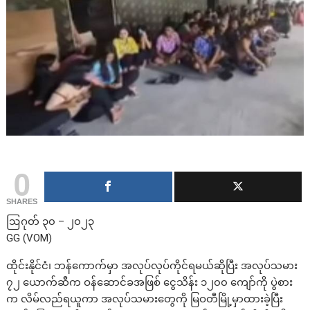
0
SHARES
ဩဂုတ် ၃၀ – ၂၀၂၃
GG (VOM)
ထိုင်းနိုင်ငံ၊ ဘန်ကောက်မှာ အလုပ်လုပ်ကိုင်ရမယ်ဆိုပြီး အလုပ်သမား
၇၂ ယောက်ဆီက ဝန်ဆောင်ခအဖြစ် ငွေသိန်း ၁၂၀၀ ကျော်ကို ပွဲစား
က လိမ်လည်ရယူကာ အလုပ်သမားတွေကို မြဝတီမြို့မှာထားခဲ့ပြီး