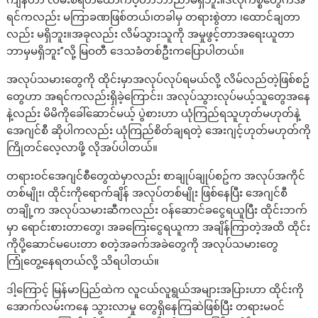
ရင်ကလည်း မကြာခဏဖြစ်တယ်၊တခါမှ တရားစွဲတာ ၊ထောင်ချတာ
လည်း မရှိဘူး။အခုလည်း လိမ်သွားသူကို အမှုဖွင့်တာအရေးယူတာ
ဘာမှမရှိဘူး”လို့ မြဝတီ ဒေသခံတစ်ဦးကပြောပါတယ်။
အလုပ်သမားတွေကို ထိုင်းမှာအလုပ်လုပ်ရမယ်လို့ လိမ်လည်တဲ့ဖြစ်စဥ်
တွေဟာ အရင်ကလည်းရှိခဲ့ကြောင်း၊ အလုပ်သွားလုပ်မယ့်သူတွေအနေ
နဲ့လည်း မိမိကိုခေါ်ဆောင်မယ့် ပွဲစားဟာ ယုံကြည်ရသူဟုတ်မဟုတ်နဲ့
အေဂျင်စီ ဆိုပါကလည်း ယုံကြည်စိတ်ချရတဲ့ အေးဂျင့်ဟုတ်မဟုတ်ကို
ကြိုတင်လေ့လာဖို့ လိုအပ်ပါတယ်။
တရားဝင်အေဂျင်စီတွေထဲမှာလည်း စာချုပ်ချုပ်စဥ်က အလုပ်အကိုင်
တစ်မျိုး၊ ထိုင်းကိုရောက်ချိန် အလုပ်တစ်မျိုး ဖြစ်နေပြီး အေဂျင်စီ
တချို့က အလုပ်သမားဆီကလည်း ဝန်ဆောင်ခငွေရယူပြီး ထိုင်းဘက်
မှာ ရောင်းစားတာတွေ၊ အခကြေးငွေရယူကာ အချိန်ကြာတဲ့အထိ ထိုင်း
ကိုပို့ဆောင်မပေးတာ စတဲ့အခက်အခဲတွေကို အလုပ်သမားတွေ
ကြုံတွေ့နေရတယ်လို့ သိရပါတယ်။
ဒါ့ကြောင့် မြန်မာပြည်ထဲက လူငယ်လူရွယ်အများအပြားဟာ ထိုင်းကို
အောက်လမ်းကနေ သွားလာမှု တွေရှိနေကြဆဲဖြစ်ပြီး တရားမဝင်