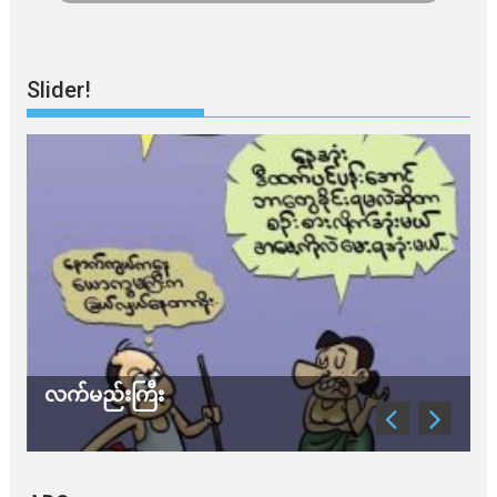
Slider!
လက်မည်းကြီး
သ