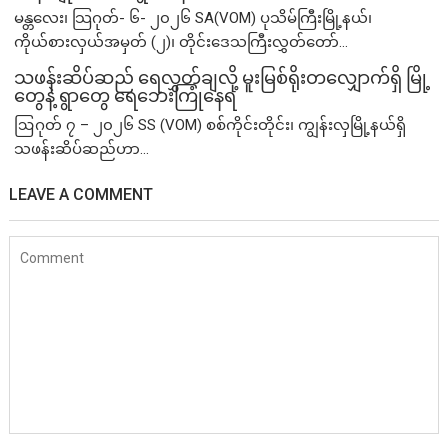
မန္တလေး၊ သြဂုတ်- ၆- ၂၀၂၆ SA(VOM) ပုသိမ်ကြီးမြို့နယ်၊
ကိုယ်စားလှယ်အမှတ် (၂)၊ တိုင်းဒေသကြီးလွှတ်တော်...
သဖန်းဆိပ်ဆည် ရေလွှတ်ချလို့ မူးမြစ်ရိုးတလျှောက်ရှိ မြို့
တွေနဲ့ ရွာတွေ ရေဘေးကြုံနေရ
ဩဂုတ် ၇ – ၂၀၂၆ SS (VOM) စစ်ကိုင်းတိုင်း၊ ကျွန်းလှမြို့နယ်ရှိ
သဖန်းဆိပ်ဆည်ဟာ...
LEAVE A COMMENT