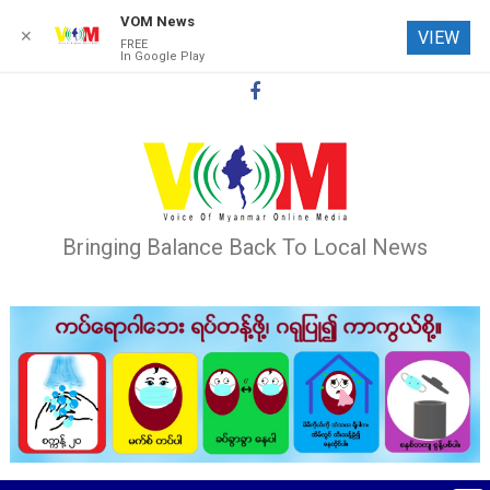
VOM News
✕
VIEW
FREE
In Google Play
Skip
to
content
Bringing Balance Back To Local News