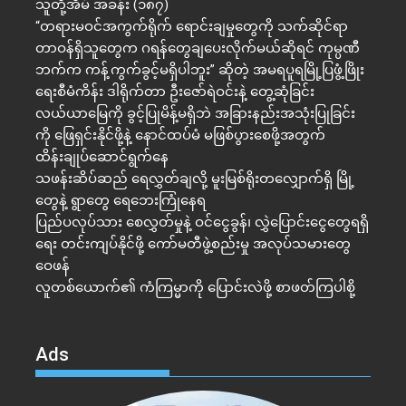
သူတို့အိမ် အခန်း (၁၈၇)
“တရားမဝင်အကွက်ရိုက် ရောင်းချမှုတွေကို သက်ဆိုင်ရာ
တာဝန်ရှိသူတွေက ဂရန်တွေချပေးလိုက်မယ်ဆိုရင် ကုမ္ပဏီ
ဘက်က ကန့်ကွက်ခွင့်မရှိပါဘူး” ဆိုတဲ့ အမရပူရမြို့ပြဖွံ့ဖြိုး
ရေးစီမံကိန်း ဒါရိုက်တာ ဦးဇော်ရဲဝင်းနဲ့ တွေ့ဆုံခြင်း
လယ်ယာမြေကို ခွင့်ပြုမိန့်မရှိဘဲ အခြားနည်းအသုံးပြုခြင်း
ကို ဖြေရှင်းနိုင်ဖို့နဲ့ နောင်ထပ်မံ မဖြစ်ပွားစေဖို့အတွက်
ထိန်းချုပ်ဆောင်ရွက်နေ
သဖန်းဆိပ်ဆည် ရေလွှတ်ချလို့ မူးမြစ်ရိုးတလျှောက်ရှိ မြို့
တွေနဲ့ ရွာတွေ ရေဘေးကြုံနေရ
ပြည်ပလုပ်သား စေလွှတ်မှုနဲ့ ဝင်ငွေခွန်၊ လွှဲပြောင်းငွေတွေရရှိ
ရေး တင်းကျပ်နိုင်ဖို့ ကော်မတီဖွဲ့စည်းမှု အလုပ်သမားတွေ
ဝေဖန်
လူတစ်ယောက်၏ ကံကြမ္မာကို ပြောင်းလဲဖို့ စာဖတ်ကြပါစို့
Ads