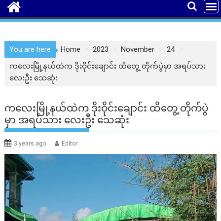
You are here
Home
2023
November
24
ကလေးမြို့နယ်ထဲက ဒိုးဝိုင်းချောင်း ထိတွေ့ တိုက်ပွဲမှာ အရပ်သား
လေးဦး သေဆုံး
ကလေးမြို့နယ်ထဲက ဒိုးဝိုင်းချောင်း ထိတွေ့ တိုက်ပွဲ
မှာ အရပ်သား လေးဦး သေဆုံး
3 years ago
Editor