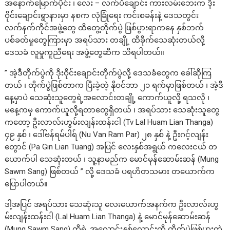
အနောက်မြောက်ပိုင်း ၊ လေး – လက်ပံချောင်း ကားလမ်းဘေးက ဒိုး
ဝိုင်းချောင်းရွာနားမှာ နစက လုံခြုံရေး ကင်းစခန်းနဲ့ ဒေသတွင်း
လက်နက်ကိုင်အဖွဲ့တွေ ထိတွေ့တိုက်ပွဲ ဖြစ်ပွားရာကနေ နှစ်ဘက်
ပစ်ခတ်မှုတွေကြားမှာ အရပ်သား တချို့ ထိခိုက်သေဆုံးတယ်လို့
ဒေသခံ လူမှုကူညီရေး အဖွဲ့တွေဆီက သိရပါတယ်။
” အဲ့ဒီတိုက်ပွဲကို ဒိုးဝိုင်းချောင်းတိုက်ပွဲလို့ ဒေသခံတွေက ခေါ်ဆိုကြ
တယ် ၊ တိုက်ပွဲဖြစ်တာက ပြီးခဲ့တဲ့ နိုဝင်ဘာ ၂၁ ရက်မှာဖြစ်တယ် ၊ အဲ့ဒီ
နေ့မှာပဲ သေဆုံးသူတွေရဲ့အလောင်းတချို့ ကောက်ယူလို့ ရသလို ၊
မနေ့ကမှ ကောက်ယူလို့ရတာတွေရှိတယ် ၊ အရပ်သား သေဆုံးသူတွေ
ကတော့ ဦးလာလ်းဟွမ်းလျန်းထန်းငါ (Tv Lal Huam Lian Thanga)
၄၉ နှစ် ၊ ဒေါ်ဗန်ရမ်ပါရ် (Nu Van Ram Par) ၂၈ နှစ် နဲ့ ဦးဂင့်လျန်း
တွောင် (Pa Gin Lian Tuang) အပြင် လေးနှစ်အရွယ် ကလေးငယ် တ
ယောက်ပါ သေဆုံးတယ် ၊ သူ့နာမည်က မောင်မုန်ဆောမ်းဆန် (Mung
Sawm Sang) ဖြစ်တယ် ” လို့ ဒေသခံ ပရဟိတသမား တယောက်က
ပြောပါတယ်။
ဒါ့အပြင် အရပ်သား သေဆုံးသူ လေးယောက်အနက်က ဦးလာလ်းဟွ
မ်းလျန်းထန်းငါ (Lal Huam Lian Thanga) နဲ့ မောင်မုန်ဆောမ်းဆန်
(Mung Sawm Sang) တို့ရဲ့ အလောင်းနှစ်လောင်းကို တိုက်ပွဲဖြစ်ပွားတဲ့