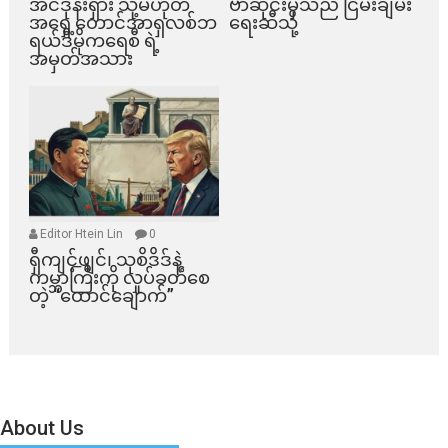
အင်ဒိုနီးရှား သို့မဟုတ်
ဗာဆိုင်းမှသည် ငြိမ်းချမ်း
အရှေ့တောင်အာရှလစ်ဘ
ရေးဆီသို့
ရယ်ဒီမိုကရေစီ ရဲ့
အမှတ်အသား
Editor Htein Lin
0
ရှီကျင့်ဖျင်၊ သုစိဒိဒ်နဲ့
ကမ္ဘာကြီးကို လှုပ်ခတ်စေ
တဲ့ “ထောင်ချောက်”
About Us