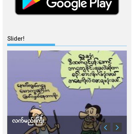
Slider!
လက်မည်းကြီး
သ