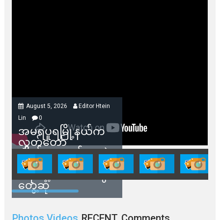
August 5, 2026
Editor Htein
Lin
0
အမရပူရမြို့နယ်က
လွှတ်တော်
ကိုယ်စားလှယ်တွေနဲ့
နေအိမ်တွေဖျက်သိမ်း
ခံရမယ့် ဒေသခံတွေ
တွေ့ဆုံ
Photos Videos
RECENT
Comments