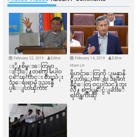
February 22, 2019
Editor
February 14, 2019
Editor
ႏို႔စိမ္းေတြမွာ
Htein Lin
ႏြားႏို႔တစက္မွ မပါဝ
ရိုဟင္ဂ်ာေတြကို ျမန္မာနို
င္ေၾကာင္း စားသံုး
င္ငံသားေပးေရး အျခား
သူေရးရာမွ ဒုညႊန္ခ်ဳ
နိုင္ငံေတြ ၀င္မပါသင္႔ဘူး
ပ္ေျပာၾကား
လို႔ စင္ကာပူနုိင္ငံျခားေ
ရး၀န္ၾကီးဆို