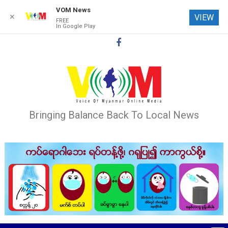
VOM News
✕
VIEW
FREE
In Google Play
Skip
to
content
Bringing Balance Back To Local News