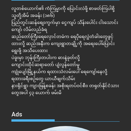
လူတစ်ယောက်၏ ကံကြမ္မာကို ပြောင်းလဲဖို့ စာဖတ်ကြပါစို့
သူတို့အိမ် အခန်း (၁၈၆)
ပြည်တွင်းဆန်စျေးကွက်မှာ ငွေကျပ် သိန်းပေါင်း ငါး​သောင်း
ကျော် လိမ်လည်ခံရ
ဆည်တော်ကြီးရေလှောင်တမံက ရေပိုရေလွှဲတံခါးတွေဖွင့်
ထားလို့ ဆည်အနီးက ကျေးရွာတချို့ကို အရေးပေါ်ပြောင်း
ရွေးဖို့ အသိပေးထား
ပဲခူးမှာ ဘုန်းကြီးတပါးက ဓားနဲ့ခုတ်လို့
ကျောင်းထိုင်ဆရာတော် ပျံလွန်တော်မူ
ကျုံပျော်မြို့နယ်က ရထားသံလမ်းပေါ် ရေကျော်နေလို့
ရထားခရီးစဉ်တွေ ယာယီဖျက်သိမ်း
နားရိုင်ရွာ ကျားဖြန့်စခန်း အစိုးရတပ်ဝင်စီး၊ တရုတ်နိုင်ငံသား
တွေအပါ ၄၃ ယောက် ဖမ်းမိ
Ads