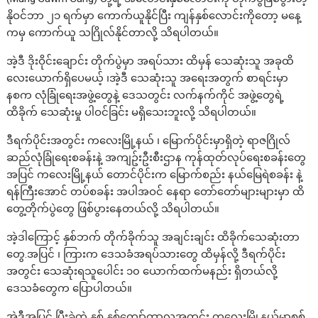
နိုဝင်ဘာ ၂၁ ရက်မှာ ကောက်ယူနိုင်ပြီး ကျန်နှစ်လောင်းကိုတော့ မနေ့
ကမှ ကောက်ယူ သဂြိုလ်နိုင်တာလို့ သိရပါတယ်။
အဲ့ဒီ ဒိုးဝိုင်းချောင်း တိုက်ပွဲမှာ အရပ်သား ထိမှန် သေဆုံးသူ အခုထိ
လေးယောက်ရှိပေမယ့် ၊အဲ့ဒီ သေဆုံးသူ အရေးအတွက် စာရင်းမှာ
နစက လုံခြုံရေးအဖွဲ့တွေနဲ့ ဒေသတွင်း လက်နက်ကိုင် အဖွဲ့တွေရဲ့
ထိခိုက် သေဆုံးမှု ပါဝင်ခြင်း မရှိသေးဘူးလို့ သိရပါတယ်။
ဒီရက်ပိုင်းအတွင်း ကလေးမြို့နယ် ၊ မြောက်ပိုင်းမှာရှိတဲ့ ရာဇဂြိုလ်
ဆည်လုံခြုံရေးစခန်းနဲ့ အကျဥ်းဦးစီးဌာန ကုန်ထုတ်လုပ်ရေးစခန်းတွေ
အပြင် ကလေးမြို့နယ် တောင်ပိုင်းက မြောက်စည်း နယ်မြေရဲစခန်း နဲ့
ရန်ကြီးအောင် တပ်စခန်း အပါအဝင် နေရာ တော်တော်များများမှာ ထိ
တွေ့တိုက်ပွဲတွေ ဖြစ်ပွားနေတယ်လို့ သိရပါတယ်။
အဲ့ဒါကြောင့် နှစ်ဘက် တိုက်ခိုက်သူ အချင်းချင်း ထိခိုက်သေဆုံးတာ
တွေ.အပြင် ၊ ကြားက ဒေသခံအရပ်သားတွေ ထိမှန်လို့ ဒီရက်ပိုင်း
အတွင်း သေဆုံးရသူပေါင်း ၁၀ ယောက်ထက်မနည်း ရှိတယ်လို့
ဒေသခံတွေက ပြောပါတယ်။
အဲ့ဒီအပြင် ပြီးခဲ့တဲ့ နှစ် နှစ်ကျော်ကာလအတွင်း ကလေးမြို့နယ်မှာစစ်