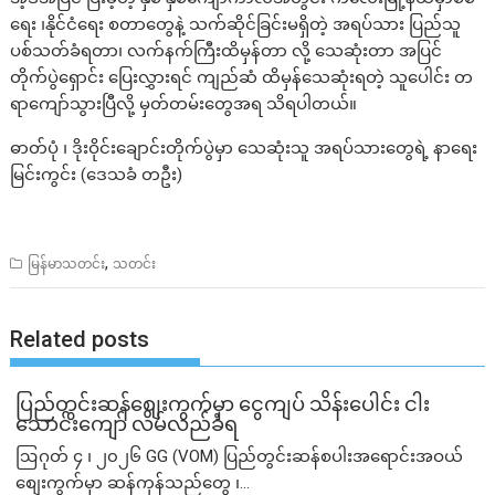
ရေး ၊နိုင်ငံရေး စတာတွေနဲ့ သက်ဆိုင်ခြင်းမရှိတဲ့ အရပ်သား ပြည်သူ
ပစ်သတ်ခံရတာ၊ လက်နက်ကြီးထိမှန်တာ လို့ သေဆုံးတာ အပြင်
တိုက်ပွဲရှောင်း ပြေးလွှားရင် ကျည်ဆံ ထိမှန်သေဆုံးရတဲ့ သူပေါင်း တ
ရာကျော်သွားပြီလို့ မှတ်တမ်းတွေအရ သိရပါတယ်။
ဓာတ်ပုံ ၊ ဒိုးဝိုင်းချောင်းတိုက်ပွဲမှာ သေဆုံးသူ အရပ်သားတွေရဲ့ နာရေး
မြင်းကွင်း (ဒေသခံ တဦး)
,
မြန်မာသတင်း
သတင်း
Related posts
ပြည်တွင်းဆန်စျေးကွက်မှာ ငွေကျပ် သိန်းပေါင်း ငါး​
သောင်းကျော် လိမ်လည်ခံရ
ဩဂုတ် ၄ ၊ ၂၀၂၆ GG (VOM) ပြည်တွင်းဆန်စပါးအရောင်းအဝယ်
စျေးကွက်မှာ ဆန်ကုန်သည်တွေ ၊...