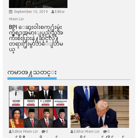
September 10, 2019
Editor
Htein Lin
BPI ​ေဆးဝါးစက္​႐ုံးမွဴး
ကိစၥအမ်ားျပည္​သူအ
က်ိဳးစီးပြားနဲ႔ဆိုင္​လို႔
တရား႐ုံးမွာဘဲေျပာမ
ယ္​
ကမာၻ႔သတင္း
Editor Htein Lin
0
Editor Htein Lin
0