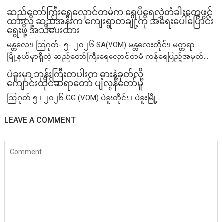
ဆည်တော်ကြီးရေလှောင်တမံက ရေပိုရေလွှဲတံခါးတွေဖွင့်
ထားလို့ ဆည်အနီးက ကျေးရွာတချို့ကို အရေးပေါ်ပြောင်း
ရွေးဖို့ အသိပေးထား
မန္တလေး၊ သြဂုတ်- ၅- ၂၀၂၆ SA(VOM) မန္တလေးတိုင်း၊ မတ္တရာ
မြို့နယ်မှာရှိတဲ့ ဆည်တော်ကြီးရေလှောင်တမံ ကန်ရေပြည့်အမှတ်...
ပဲခူးမှာ ဘုန်းကြီးတပါးက ဓားနဲ့ခုတ်လို့
ကျောင်းထိုင်ဆရာတော် ပျံလွန်တော်မူ
ဩဂုတ် ၅ ၊ ၂၀၂၆ GG (VOM) ပဲခူးတိုင်း ၊ ပဲခူးမြို့...
LEAVE A COMMENT