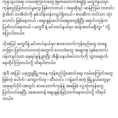
ကုန်သွယ်ရေး လမ်းကြောင်းတွေ ဖြတ်တောက်ခံရပြီး မတူပီနယ်မှာ
ကုန်စည်ပြတ်လပ်မှုတွေ ဖြစ်လာတယ် ၊ အခုဆိုရင် ဆန်ကြမ်း တတင်း
ခွဲအိတ် တအိတ်ကို နှစ်သိန်းဝန်းကျင်ရှိတယ် ၊ စားဆီက တပိသာ သုံး
သောင်း ဖြစ်နေတယ် ၊ စျေးနူန်းပေါက်စျေးတွေရှိပြီး ရောင်းကုန်က
ပြတ်လပ်နေတယ် ၊ မတူပီ နဲ့ မင်းတပ်နယ်မှာ ဆန်အဝင်မရှိဘူး ” လို့
ပြောပါတယ်။
ဒါ့အပြင် မတူပီနဲ့ မင်းတပ်နယ်မှာ စားသောက်ကုန်စည်တွေ တနေ့
တခြား ပြတ်လပ်လာတဲ့အတွက် ဒေသခံတွေ အများစု (နှစ်သောင်း
ဝန်းကျင်)ဟာ နေရပ်စွန့်ခွာပြီး အိန္ဒိယနယ်စပ်ဘက်ကို သွားရောက်
နေထိုင်ကြတယ်လို့ သိရပါတယ်။
အဲ့ဒီ အပြင် ပခုက္ကူမြို့ကနေ ကုန်စည်ပို့ဆောင်ရေး လမ်းကြောင်းတွေ
ဖြစ်တဲ့ ပေါက် ၊ ကျောက်ထု ၊ ထီးလင်း ၊ ဂန့်ဂေါ စတဲ့ မြို့နယ်တွေမှာ
အခုရက်ပိုင်းအတွင်း စားသောက်ကုန်နဲ့ အခြေခံ လူသုံးကုန်တွေ
ပြတ်လပ်နေပြီး အဆမတန် စျေးနူန်းမြင့်တက်နေတယ်လို့ သိရပါ
တယ်။