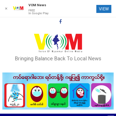
VOM News
✕
VIEW
FREE
In Google Play
Skip
to
content
Bringing Balance Back To Local News