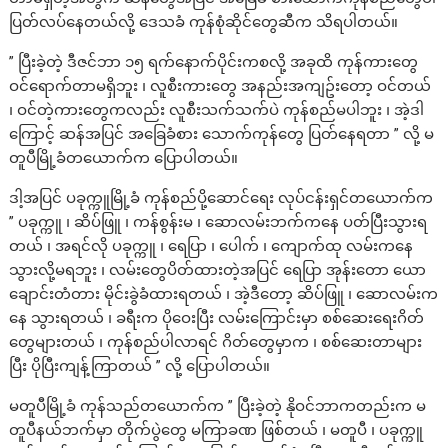
ပြတ်လပ်နေတယ်လို့ ဒေသခံ ကုန်စုံဆိုင်တွေဆီက သိရပါတယ်။
” ပြီးခဲ့တဲ့ ဒီဇင်ဘာ ၁၅ ရက်နောက်ပိုင်းကစလို့ အခုထိ ကုန်ကားတွေ
ဝင်ရောက်တာမရှိဘူး ၊ လူစီးကားတွေ အနည်းအကျဥ်းတော့ ဝင်တယ်
၊ ဝင်တဲ့ကားတွေကလည်း လူစီးသက်သက်ပဲ ကုန်စည်မပါဘူး ၊ အဲ့ဒါ
ကြောင့် ဆန်အပြင် အခြေခံစား သောက်ကုန်တွေ ပြတ်နေရတာ ” လို့ မ
တူပီမြို့ခံတယောက်က ပြောပါတယ်။
ဒါ့အပြင် ပခုက္ကူမြို့ခံ ကုန်စည်ပို့ဆောင်ရေး လုပ်ငန်းရှင်တယောက်က
” ပခုက္ကူ ၊ ဆိပ်ဖြူ ၊ ကန်စွန်းမ ၊ ဆောလမ်းဘက်ကနေ ပတ်ပြီးသွားရ
တယ် ၊ အရင်လို ပခုက္ကူ ၊ ရေပြာ ၊ ပေါက် ၊ ကျောက်ထု လမ်းကနေ
သွားလို့မရဘူး ၊ လမ်းတွေပိတ်ထားတဲ့အပြင် ရေပြာ အုန်းတော ယော
ချောင်းတံတား မိုင်းခွဲခံထားရတယ် ၊ အဲ့ဒီတော့ ဆိပ်ဖြူ ၊ ဆောလမ်းက
နေ သွားရတယ် ၊ ခရီးက ပိုဝေးပြီး လမ်းကြောင်းမှာ စစ်ဆေးရေးဂိတ်
တွေများတယ် ၊ ကုန်စည်ပါလာရင် ဂိတ်တွေမှာက ၊ စစ်ဆေးတာများ
ပြီး ပိုပြီးကျန့်ကြာတယ် ” လို့ ပြောပါတယ်။
မတူပီမြို့ခံ ကုန်သည်တယောက်က ” ပြီးခဲ့တဲ့ နိုဝင်ဘာကတည်းက မ
တူပီနယ်ဘက်မှာ တိုက်ပွဲတွေ မကြာခဏ ဖြစ်တယ် ၊ မတူပီ ၊ ပခုက္ကူ