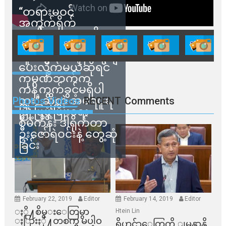
“တရားမဝင်
အကွက်ရိုက်
ရောင်းချမှုတွေကို
သက်ဆိုင်ရာတာဝန်ရှိ
သူတွေက ဂရန်တွေချ
ပေးလိုက်မယ်ဆိုရင်
ကုမ္ပဏီဘက်က
ကန့်ကွက်ခွင့်မရှိပါ
ဘူး” ဆိုတဲ့ အမရပူရ
Photos Videos
RECENT
Comments
မြို့ပြဖွံ့ဖြိုးရေး
စီမံကိန်း ဒါရိုက်တာ
ဦးဇော်ရဲဝင်းနဲ့ တွေ့ဆုံ
ခြင်း
February 22, 2019
Editor
February 14, 2019
Editor
ႏို႔စိမ္းေတြမွာ
Htein Lin
ႏြားႏို႔တစက္မွ မပါဝ
ရိုဟင္ဂ်ာေတြကို ျမန္မာနို