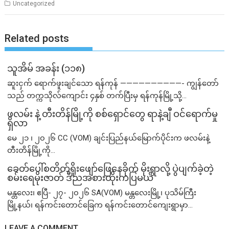
Uncategorized
Related posts
သူအိမ် အခန်း (၁၁၈)
ဆူးငှက် ရောက်ဖူးချင်သော ရန်ကုန် ——————————- ကျွန်တော်
သည် တက္ကသိုလ်ကျောင်း ၄နှစ် တက်ပြီးမှ ရန်ကုန်မြို့သို့...
ဖလမ်း နဲ့ တီးတိန်မြို့ကို စစ်ရှောင်တွေ ရာနဲ့ချီ ဝင်ရောက်မှု
ရှိလာ
မေ ၂၁ ၊ ၂၀၂၆ CC (VOM) ချင်းပြည်နယ်မြောက်ပိုင်းက ဖလမ်းနဲ့
တီးတိန်မြို့ကို...
ခေတ်ပေါ်စတိတ်ရှိုးဖျော်ဖြေနေခိုက် မိုးရွာလို့ ပွဲပျက်ခဲ့တဲ့
စမ်းရေမိုးဇာတ် ဒီညအစားထိုးကပြမယ်
မန္တလေး၊ ဧပြီ- ၂၇- ၂၀၂၆ SA(VOM) မန္တလေးမြို့၊ ပုသိမ်ကြီး
မြို့နယ်၊ ရန်ကင်းတောင်ခြေက ရန်ကင်းတောင်ကျေးရွာမှာ...
LEAVE A COMMENT