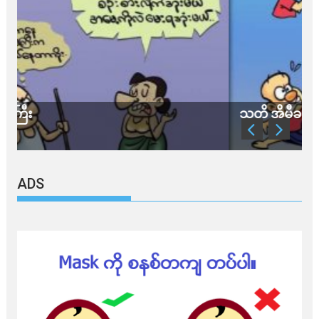
သတိ အိုမီခရွန်တဲ့
ADS