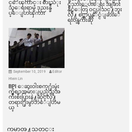
င္ေၾကာင္း စားသံုး
င္ငံသားေပးေရး အျခား
သူေရးရာမွ ဒုညႊန္ခ်ဳ
နိုင္ငံေတြ ၀င္မပါသင္႔ဘူး
ပ္ေျပာၾကား
လို႔ စင္ကာပူနုိင္ငံျခားေ
ရး၀န္ၾကီးဆို
September 10, 2019
Editor
Htein Lin
BPI ​ေဆးဝါးစက္​႐ုံးမွဴး
ကိစၥအမ်ားျပည္​သူအ
က်ိဳးစီးပြားနဲ႔ဆိုင္​လို႔
တရား႐ုံးမွာဘဲေျပာမ
ယ္​
ကမာၻ႔သတင္း