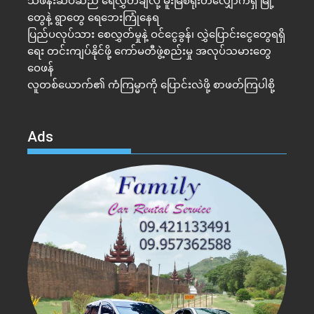
သဖန်းဆိပ်ဆည် ရေလွှတ်ချလို့ မူးမြစ်ရိုးတလျှောက်ရှိ မြို့
တွေနဲ့ ရွာတွေ ရေဘေးကြုံနေရ
ပြည်ပလုပ်သား စေလွှတ်မှုနဲ့ ဝင်ငွေခွန်၊ လွှဲပြောင်းငွေတွေရရှိ
ရေး တင်းကျပ်နိုင်ဖို့ ကော်မတီဖွဲ့စည်းမှု အလုပ်သမားတွေ
ဝေဖန်
လူတစ်ယောက်၏ ကံကြမ္မာကို ပြောင်းလဲဖို့ စာဖတ်ကြပါစို့
Ads