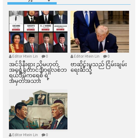
Editor Htein Lin
0
Editor Htein Lin
0
အင်ဒိုနီးရှား သို့မဟုတ်
ဗာဆိုင်းမှသည် ငြိမ်းချမ်း
အရှေ့တောင်အာရှလစ်ဘ
ရေးဆီသို့
ရယ်ဒီမိုကရေစီ ရဲ့
အမှတ်အသား
Editor Htein Lin
0