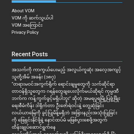
About VOM
VOM ကို ဆက်သွယ်ပါ
VOM အကြောင်း
Privacy Policy
Recent Posts
အသက်ကို ကာကွယ်ပေးမည့် အလွယ်ကူဆုံး အလေ့အကျင့်
သူတို့အိမ် အခန်း (၁၈၇)
“တရားမဝင်အကွက်ရိုက် ရောင်းချမှုတွေကို သက်ဆိုင်ရာ
တာဝန်ရှိသူတွေက ဂရန်တွေချပေးလိုက်မယ်ဆိုရင် ကုမ္ပဏီ
ဘက်က ကန့်ကွက်ခွင့်မရှိပါဘူး” ဆိုတဲ့ အမရပူရမြို့ပြဖွံ့ဖြိုး
ရေးစီမံကိန်း ဒါရိုက်တာ ဦးဇော်ရဲဝင်းနဲ့ တွေ့ဆုံခြင်း
လယ်ယာမြေကို ခွင့်ပြုမိန့်မရှိဘဲ အခြားနည်းအသုံးပြုခြင်း
ကို ဖြေရှင်းနိုင်ဖို့နဲ့ နောင်ထပ်မံ မဖြစ်ပွားစေဖို့အတွက်
ထိန်းချုပ်ဆောင်ရွက်နေ