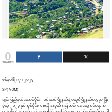
0
SHARES
ဇန်နဝါရီ ၊ ၇ ၊ ၂၀၂၄
SP( VOM)
ချင်းပြည်နယ်တောင်ပိုင်း ၊ မင်းတပ်မြို့နယ်နဲ့ မတူပီမြို့နယ်တွေမှာ ပြီး
ခဲ့တဲ့ ၂၀၂၃ နှစ်ကုန်ပိုင်းကစလို့ အခုထိ ကုန်တင်ကားတွေ ဝင်ရောက်
တာမရှိတဲ့အတွက် ဆန်တွေအပြင် အခြေခံ စားသောက်ကုန်စည်တွေပါ