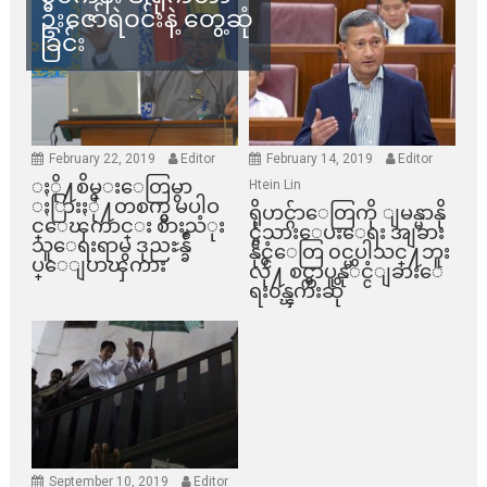
ဦးဇော်ရဲဝင်းနဲ့ တွေ့ဆုံ
ခြင်း
February 22, 2019
Editor
February 14, 2019
Editor
ႏို႔စိမ္းေတြမွာ
Htein Lin
ႏြားႏို႔တစက္မွ မပါဝ
ရိုဟင္ဂ်ာေတြကို ျမန္မာနို
င္ေၾကာင္း စားသံုး
င္ငံသားေပးေရး အျခား
သူေရးရာမွ ဒုညႊန္ခ်ဳ
နိုင္ငံေတြ ၀င္မပါသင္႔ဘူး
ပ္ေျပာၾကား
လို႔ စင္ကာပူနုိင္ငံျခားေ
ရး၀န္ၾကီးဆို
September 10, 2019
Editor