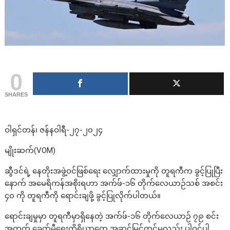
0
SHARES
ဝါရှင်တန်၊ ဇန်နဝါရီ-၂၇-၂၀၂၄
မျိုးဆက်(VOM)
ဆွီဒင်ရဲ့ နေတိုးအဖွဲ့ဝင်ဖြစ်ရေး လျှောက်ထားမှုကို တူရကီက ခွင့်ပြုပြီး
နောက် အမေရိကန်အစိုးရဟာ အက်ဖ်-၁၆ တိုက်လေယာဉ်သစ် အစင်း
၄၀ ကို တူရကီကို ရောင်းချဖို့ ခွင့်ပြုလိုက်ပါတယ်။
ရောင်းချမှုမှာ တူရကီမှာရှိနေတဲ့ အက်ဖ်-၁၆ တိုက်လေယာဉ် ၇၉ စင်း
အတွက် ခေတ်မီရေးကိရိယာတွေ အဆင့်မြှင့်တင်မှုလည်း ပါဝင်ပါ