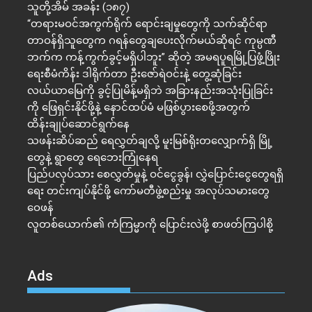
သူတို့အိမ် အခန်း (၁၈၇)
“တရားမဝင်အကွက်ရိုက် ရောင်းချမှုတွေကို သက်ဆိုင်ရာ
တာဝန်ရှိသူတွေက ဂရန်တွေချပေးလိုက်မယ်ဆိုရင် ကုမ္ပဏီ
ဘက်က ကန့်ကွက်ခွင့်မရှိပါဘူး” ဆိုတဲ့ အမရပူရမြို့ပြဖွံ့ဖြိုး
ရေးစီမံကိန်း ဒါရိုက်တာ ဦးဇော်ရဲဝင်းနဲ့ တွေ့ဆုံခြင်း
လယ်ယာမြေကို ခွင့်ပြုမိန့်မရှိဘဲ အခြားနည်းအသုံးပြုခြင်း
ကို ဖြေရှင်းနိုင်ဖို့နဲ့ နောင်ထပ်မံ မဖြစ်ပွားစေဖို့အတွက်
ထိန်းချုပ်ဆောင်ရွက်နေ
သဖန်းဆိပ်ဆည် ရေလွှတ်ချလို့ မူးမြစ်ရိုးတလျှောက်ရှိ မြို့
တွေနဲ့ ရွာတွေ ရေဘေးကြုံနေရ
ပြည်ပလုပ်သား စေလွှတ်မှုနဲ့ ဝင်ငွေခွန်၊ လွှဲပြောင်းငွေတွေရရှိ
ရေး တင်းကျပ်နိုင်ဖို့ ကော်မတီဖွဲ့စည်းမှု အလုပ်သမားတွေ
ဝေဖန်
လူတစ်ယောက်၏ ကံကြမ္မာကို ပြောင်းလဲဖို့ စာဖတ်ကြပါစို့
Ads