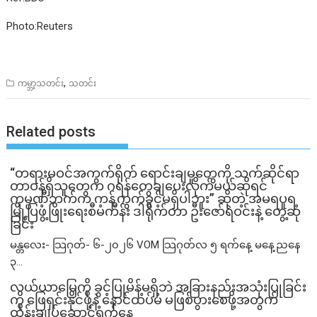
Photo:Reuters
,
ကမ္ဘာ့သတင်း
သတင်း
Related posts
“တရားမဝင်အကွက်ရိုက် ရောင်းချမှုတွေကို သက်ဆိုင်ရာ
တာဝန်ရှိသူတွေက ဂရန်တွေချပေးလိုက်မယ်ဆိုရင်
ကုမ္ပဏီဘက်က ကန့်ကွက်ခွင့်မရှိပါဘူး” ဆိုတဲ့ အမရပူရ
မြို့ပြဖွံ့ဖြိုးရေးစီမံကိန်း ဒါရိုက်တာ ဦးဇော်ရဲဝင်းနဲ့ တွေ့ဆုံ
ခြင်း
မန္တလေး- သြဂုတ်- ၆-၂၀၂၆ VOM သြဂုတ်လ ၅ ရက်နေ့ မနေ့ညနေ
၃...
လယ်ယာမြေကို ခွင့်ပြုမိန့်မရှိဘဲ အခြားနည်းအသုံးပြုခြင်း
ကို ဖြေရှင်းနိုင်ဖို့နဲ့ နောင်ထပ်မံ မဖြစ်ပွားစေဖို့အတွက်
ထိန်းချုပ်ဆောင်ရွက်နေ