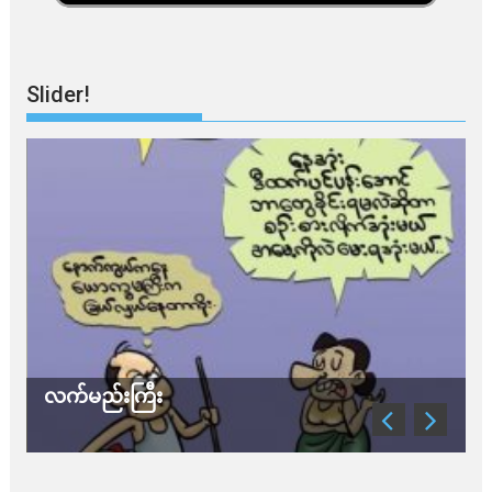
Slider!
လက်မည်းကြီး
သ