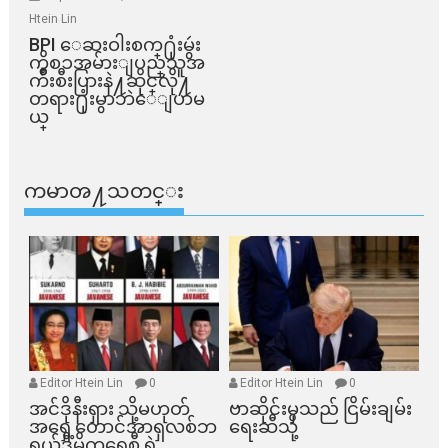
Htein Lin
BPI ​ေဆးဝါးစက္​႐ုံးမွဴး
ကိစၥအမ်ားျပည္​သူအ
က်ိဳးစီးပြားနဲ႔ဆိုင္​လို႔
တရား႐ုံးမွာဘဲေျပာမ
ယ္​
ကမာၻ႔သတင္း
Editor Htein Lin
0
Editor Htein Lin
0
အင်ဒိုနီးရှား သို့မဟုတ်
ဗာဆိုင်းမှသည် ငြိမ်းချမ်း
အရှေ့တောင်အာရှလစ်ဘ
ရေးဆီသို့
ရယ်ဒီမိုကရေစီ ရဲ့