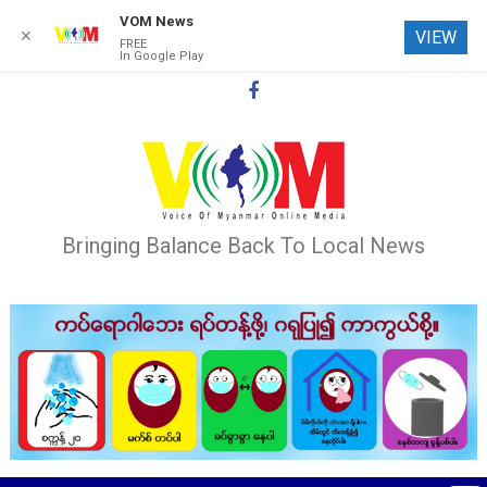
VOM News
✕
VIEW
FREE
In Google Play
Skip
to
content
Bringing Balance Back To Local News