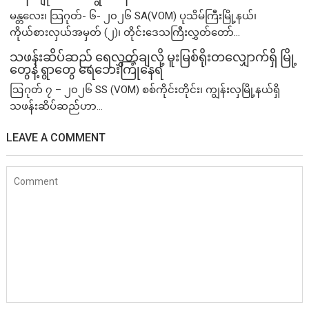
မန္တလေး၊ သြဂုတ်- ၆- ၂၀၂၆ SA(VOM) ပုသိမ်ကြီးမြို့နယ်၊
ကိုယ်စားလှယ်အမှတ် (၂)၊ တိုင်းဒေသကြီးလွှတ်တော်...
သဖန်းဆိပ်ဆည် ရေလွှတ်ချလို့ မူးမြစ်ရိုးတလျှောက်ရှိ မြို့
တွေနဲ့ ရွာတွေ ရေဘေးကြုံနေရ
ဩဂုတ် ၇ – ၂၀၂၆ SS (VOM) စစ်ကိုင်းတိုင်း၊ ကျွန်းလှမြို့နယ်ရှိ
သဖန်းဆိပ်ဆည်ဟာ...
LEAVE A COMMENT