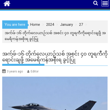
You are here
Home
2024
January
27
အက်ဖ်-၁၆ တိုက်လေယာဉ်သစ် အစင်း ၄၀ တူရကီကိုရောင်းချဖို့ အ
မေရိကန်အစိုးရ ခွင့်ပြု
အက်ဖ်-၁၆ တိုက်လေယာဉ်သစ် အစင်း ၄၀ တူရကီကို
ရောင်းချဖို့ အမေရိကန်အစိုးရ ခွင့်ပြု
3 years ago
Editor