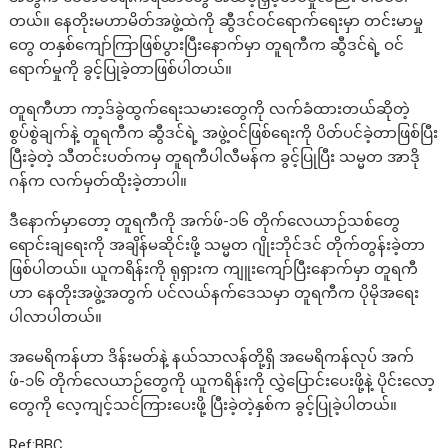
တယ်။ နေတိုးမဟာမိတ်အဖွဲ့ထဲကို ဆွီဒင်ဝင်ရောက်ရေးမှာ တင်းမာမှု
တွေ တနှစ်ကျော်ကြာဖြစ်ပွားပြီးနောက်မှာ တူရကီက ဆွီဒင်ရဲ့ ဝင်
ရောက်မှုကို ခွင့်ပြုခဲ့တာဖြစ်ပါတယ်။
တူရကီဟာ ကာ့ဒ်ခွဲထွက်ရေးသမားတွေကို လက်ခံထားတယ်ဆိုတဲ့
စွပ်စွဲချက်နဲ့ တူရကီက ဆွီဒင်ရဲ့ အဖွဲ့ဝင်ဖြစ်ရေးကို ပိတ်ပင်ခဲ့တာဖြစ်ပြီး
ပြီးခဲ့တဲ့ သီတင်းပတ်ကမှ တူရကီပါလီမန်က ခွင့်ပြုပြီး သမ္မတ အာဒို
ဂန်က လက်မှတ်ထိုးခဲ့တာပါ။
ဒီနောက်မှာတော့ တူရကီကို အက်ဖ်-၁၆ တိုက်လေယာဉ်သစ်တွေ
ရောင်းချရေးကို အချိန်မဆိုင်းဖို့ သမ္မတ ဂျိုးဘိုင်ဒင် တိုက်တွန်းခဲ့တာ
ဖြစ်ပါတယ်။ ယူကရိန်းကို ရုရှားက ကျူးကျော်ပြီးနောက်မှာ တူရကီ
ဟာ နေတိုးအဖွဲ့အတွက် ပင်လယ်နက်ဒေသမှာ တူရကီက ပိုမိုအရေး
ပါလာပါတယ်။
အမေရိကန်ဟာ ဒိန်းမတ်နဲ့ နယ်သာလန်တို့ရှိ အမေရိကန်လုပ် အက်
ဖ်-၁၆ တိုက်လေယာဉ်တွေကို ယူကရိန်းကို လွှဲပြောင်းပေးဖို့နဲ့ ပိုင်းလော့
တွေကို လေ့ကျင့်သင်ကြားပေးဖို့ ပြီးခဲ့တဲ့နှစ်က ခွင့်ပြုခဲ့ပါတယ်။
Ref:BBC