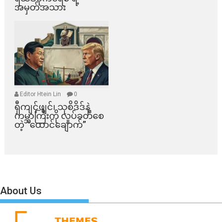
အမှတ်အသား
Editor Htein Lin
0
ရှီကျင့်ဖျင်၊ သုစိဒိဒ်နဲ့
ကမ္ဘာကြီးကို လှုပ်ခတ်စေ
တဲ့ “ထောင်ချောက်”
About Us