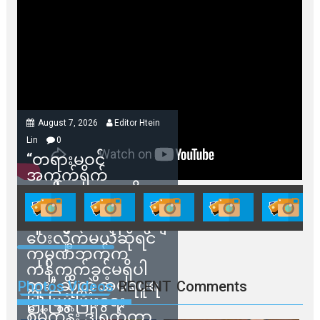
August 7, 2026
Editor Htein
Lin
0
“တရားမဝင်
အကွက်ရိုက်
ရောင်းချမှုတွေကို
သက်ဆိုင်ရာတာဝန်ရှိ
သူတွေက ဂရန်တွေချ
ပေးလိုက်မယ်ဆိုရင်
ကုမ္ပဏီဘက်က
ကန့်ကွက်ခွင့်မရှိပါ
ဘူး” ဆိုတဲ့ အမရပူရ
Photos Videos
RECENT
Comments
မြို့ပြဖွံ့ဖြိုးရေး
စီမံကိန်း ဒါရိုက်တာ