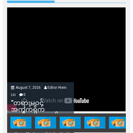
August 7, 2026
Editor Htein
Lin
0
“တရားမဝင်
အကွက်ရိုက်
ရောင်းချမှုတွေကို
သက်ဆိုင်ရာတာဝန်ရှိ
သူတွေက ဂရန်တွေချ