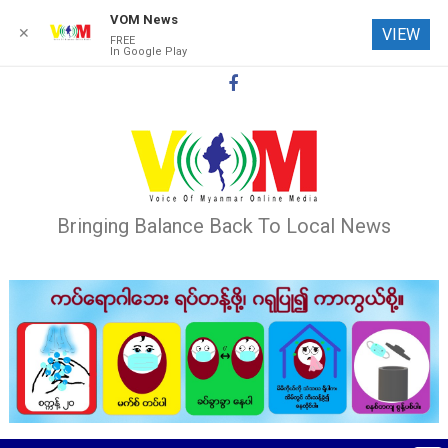
VOM News
✕
VIEW
FREE
In Google Play
Skip
to
content
Bringing Balance Back To Local News