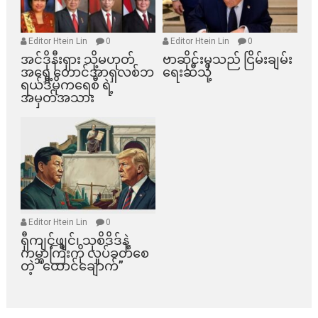
Editor Htein Lin
0
Editor Htein Lin
0
အင်ဒိုနီးရှား သို့မဟုတ်
ဗာဆိုင်းမှသည် ငြိမ်းချမ်း
အရှေ့တောင်အာရှလစ်ဘ
ရေးဆီသို့
ရယ်ဒီမိုကရေစီ ရဲ့
အမှတ်အသား
Editor Htein Lin
0
ရှီကျင့်ဖျင်၊ သုစိဒိဒ်နဲ့
ကမ္ဘာကြီးကို လှုပ်ခတ်စေ
တဲ့ “ထောင်ချောက်”