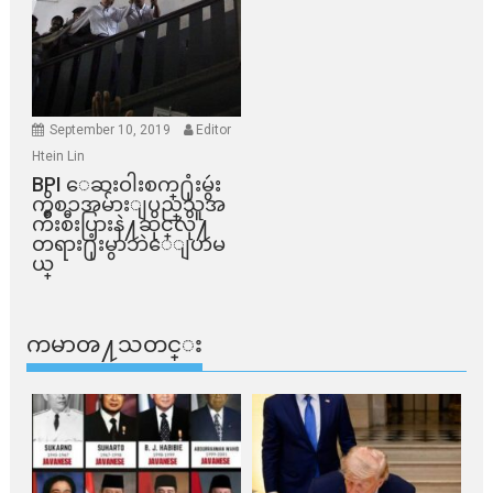
September 10, 2019
Editor
Htein Lin
BPI ​ေဆးဝါးစက္​႐ုံးမွဴး
ကိစၥအမ်ားျပည္​သူအ
က်ိဳးစီးပြားနဲ႔ဆိုင္​လို႔
တရား႐ုံးမွာဘဲေျပာမ
ယ္​
ကမာၻ႔သတင္း