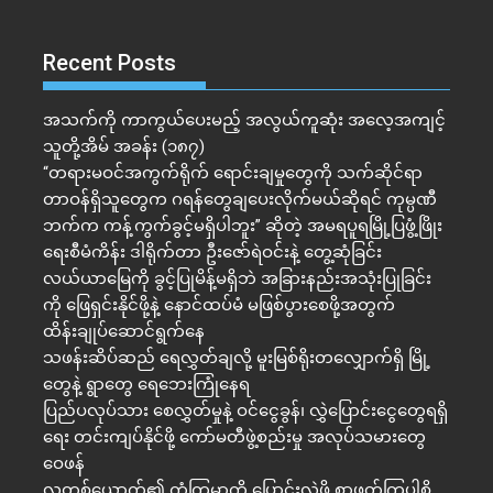
Recent Posts
အသက်ကို ကာကွယ်ပေးမည့် အလွယ်ကူဆုံး အလေ့အကျင့်
သူတို့အိမ် အခန်း (၁၈၇)
“တရားမဝင်အကွက်ရိုက် ရောင်းချမှုတွေကို သက်ဆိုင်ရာ
တာဝန်ရှိသူတွေက ဂရန်တွေချပေးလိုက်မယ်ဆိုရင် ကုမ္ပဏီ
ဘက်က ကန့်ကွက်ခွင့်မရှိပါဘူး” ဆိုတဲ့ အမရပူရမြို့ပြဖွံ့ဖြိုး
ရေးစီမံကိန်း ဒါရိုက်တာ ဦးဇော်ရဲဝင်းနဲ့ တွေ့ဆုံခြင်း
လယ်ယာမြေကို ခွင့်ပြုမိန့်မရှိဘဲ အခြားနည်းအသုံးပြုခြင်း
ကို ဖြေရှင်းနိုင်ဖို့နဲ့ နောင်ထပ်မံ မဖြစ်ပွားစေဖို့အတွက်
ထိန်းချုပ်ဆောင်ရွက်နေ
သဖန်းဆိပ်ဆည် ရေလွှတ်ချလို့ မူးမြစ်ရိုးတလျှောက်ရှိ မြို့
တွေနဲ့ ရွာတွေ ရေဘေးကြုံနေရ
ပြည်ပလုပ်သား စေလွှတ်မှုနဲ့ ဝင်ငွေခွန်၊ လွှဲပြောင်းငွေတွေရရှိ
ရေး တင်းကျပ်နိုင်ဖို့ ကော်မတီဖွဲ့စည်းမှု အလုပ်သမားတွေ
ဝေဖန်
လူတစ်ယောက်၏ ကံကြမ္မာကို ပြောင်းလဲဖို့ စာဖတ်ကြပါစို့