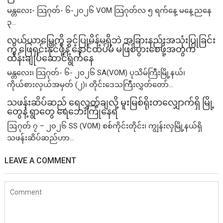
မန္တလေး- သြဂုတ်- ၆-၂၀၂၆ VOM သြဂုတ်လ ၅ ရက်နေ့ မနေ့ညနေ
၃...
လယ်ယာမြေကို ခွင့်ပြုမိန့်မရှိဘဲ အခြားနည်းအသုံးပြုခြင်း
ကို ဖြေရှင်းနိုင်ဖို့နဲ့ နောင်ထပ်မံ မဖြစ်ပွားစေဖို့အတွက်
ထိန်းချုပ်ဆောင်ရွက်နေ
မန္တလေး၊ သြဂုတ်- ၆- ၂၀၂၆ SA(VOM) ပုသိမ်ကြီးမြို့နယ်၊
ကိုယ်စားလှယ်အမှတ် (၂)၊ တိုင်းဒေသကြီးလွှတ်တော်...
သဖန်းဆိပ်ဆည် ရေလွှတ်ချလို့ မူးမြစ်ရိုးတလျှောက်ရှိ မြို့
တွေနဲ့ ရွာတွေ ရေဘေးကြုံနေရ
ဩဂုတ် ၇ – ၂၀၂၆ SS (VOM) စစ်ကိုင်းတိုင်း၊ ကျွန်းလှမြို့နယ်ရှိ
သဖန်းဆိပ်ဆည်ဟာ...
LEAVE A COMMENT