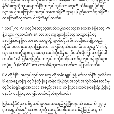
နိုင်ငံတွေကိုသွားရောက်ပြီးအလုပ်လုပ်တာတွေကို ထိန်းချုပ်ဖို့စီစဥ်
သွားမယ့်အကြောင်း အလုပ်သမားဝန်ကြီးဌာန ၊ ပြည်ထောင်စုဝန်ကြီး
ကပြောဆိုလိုက်တယ်လို့သိရပါတယ်။
” တချို့က PJ မလုပ်တော့ဘူး။ပတ်စပို့မှာလည်းအခက်အခဲရှိတော့ PV
နဲ့ပဲသွားကြတယ်။Visit သွားရင်ကျချက်ခြင်းထွက်သွားနိုင်တဲ့
အခြေအနေရှိတယ်။စင်ကာပူတို့ ဂျပန်တို့အဓိကပေါ့။တချို့လည်း
ထိုင်း၊မလေးရှားသွားကြတယ်။အပြင်ထွက်တာချင်းအတူတူ Visit နဲ့
သွားတာကပိုများသွားတော့ အဲဒါကိုထိန်းချုပ်မယ်လို့ပြောတာဖြစ်ပါ
တယ်။ ” လို့ မြန်မာပြည်ပအလုပ်အကိုင်ဝန်ဆောင်မှု လုပ်ငန်းရှင်များ
အဖွဲ့ချုပ် (MOEAF )က တာဝန်ရှိသူတယောက်က ပြောပါတယ်။
PV ကိုင်ပြီး အလုပ်လုပ်တာတွေ ကိုထိန်းချုပ်ဖို့နဲ့ပတ်သက်ပြီး ဇူလိုင်လ
၆ ရက်နေ့မှာပြု လုပ်ခဲ့တဲ့ မြန်မာနိုင်ငံပြည်ပအလုပ်အကိုင်ဝန်ဆောင်မှု
လုပ်ငန်းရှင်များအသင်း အစည်းအဝေးမှာ ပြည်ထောင်စုဝန်ကြီး ဦးမြင့်
နောင်ကပြောခဲ့တာဖြစ်တယ်လို့သိရပါတယ်။
မြန်မာနိုင်ငံမှာ စစ်မှုထမ်းဥပဒေအတည်ပြုပြီးနောက် အသက် ၂၃ မှ
၃၁ အရွယ်အမျိုးသားတွေကို အလုပ်ခေါ်စာအသစ်နဲ့ပြည်ပထွက်