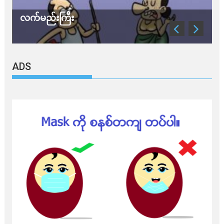
လက်မည်းကြီး
သ
ADS