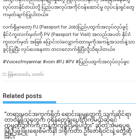
လုပ်လာနိုင်တယ်လို့ ပြည်ပအလုပ်အကိုင်ဝန်ဆောင်မှု လုပ်ငန်းရှင်တွေ
ကမှတ်ချက်ပြုပါတယ်။
လက်ရှိမှာတော့ PJ (Passport for Job)ပြည်ပထွက်အလုပ်လုပ်ခွင့်
နိုင်ငံကူးလက်မှတ်ကို PV (Passport for Visit) အလည်အပတ် နိုင်ငံ
ကူးလက်မှတ် အဖြစ် ပြောင်းလဲလျှောက်ထားမှုကိုအကန့်အသတ်နဲ့သာ
ခွင့်ပြုပြီး လုပ်ပေးနေတာ တလလောက်ရှိပြီလို့သိရပါတယ်။
#Voiceofmyanmar #vom #PJ #PV #ပြည်ပထွက်အလုပ်လုပ်ခွင
,
မြန်မာသတင်း
သတင်း
Related posts
“တရားမဝင်အကွက်ရိုက် ရောင်းချမှုတွေကို သက်ဆိုင်ရာ
တာဝန်ရှိသူတွေက ဂရန်တွေချပေးလိုက်မယ်ဆိုရင်
ကုမ္ပဏီဘက်က ကန့်ကွက်ခွင့်မရှိပါဘူး” ဆိုတဲ့ အမရပူရ
မြို့ပြဖွံ့ဖြိုးရေးစီမံကိန်း ဒါရိုက်တာ ဦးဇော်ရဲဝင်းနဲ့ တွေ့ဆုံ
ခြင်း