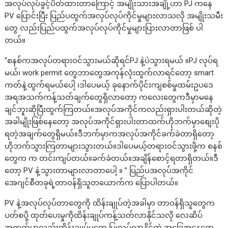
အလုပ်လုပ်ခွင့်ပိတ်ထားတာကြောင့် အမျိုးသားအချို့ဟာ PJ ကနေ
PV ပြောင်းပြီး ပြည်ပထွက်အလုပ်လုပ်ကိုင်မှုများလာသလို အမျိုးသမီး
တွေ လည်းပြည်ပထွက်အလုပ်လုပ်ကိုင်မှုများပြားလာတာဖြစ် ပါ
တယ်။
“စနစ်ကအလုပ်တရားဝင်သွားမယ်ဆိုရင်PJ နဲ့ပဲသွားရမယ် ။PJ လုပ်ရ
မယ်၊ work permit တွေဘာတွေအကုန်လုံးထွက်လာရင်တော့ smart
ကတ်နဲ့ထွက်ရမယ်ပေါ့ ၊ဒါပေမယ့် ခုနောက်ပိုင်းကျစစ်မှုထမ်းဥပဒေ
အရအသက်ကန့်သတ်ချက်တွေရှိလာတော့ ကလေးတွေကဒီမှာမနေ
ချင်ဘူးဆိုပြီးထွက်ကြတယ်။အလုပ်အကိုင်ကလည်းရှားပါးတယ်ဆိုတဲ့
အခါမျိုးဖြစ်နေတော့ အလုပ်အကိုင်ရှားပါးတာထက်ဟိုဘက်မှာစျေးပို
ရတဲ့အချက်တွေရှိမယ်။ဒီဘက်မှာကအလုပ်အကိုင်ခက်ခဲတာရှိတော့
ဟိုဘက်သွားကြတာများသွားတယ်။ဒါပေမယ့်တရားဝင်သွားဖို့က စနစ်
တွေက က တင်းကျပ်တယ်။ခက်ခဲတယ်။အချိန်စောင့်ရတာရှိတယ်။ဒီ
တော့ PV နဲ့သွားတာများလာတာပေါ့ ။ ” ပြည်ပအလုပ်အကိုင်
အေဂျင်စီတခုရဲ့တာဝန်ရှိသူတယောက်က ပြောပါတယ်။
PV နဲ့အလုပ်လုပ်တာတွေကို ထိန်းချုပ်တဲ့အခါမှာ တာဝန်ရှိသူတွေက
ပတ်စပို့ ထုတ်ပေးမှုကိုထိန်းချုပ်ကန့်သတ်လာနိုင်သလို လေဆိပ်
အထွက်မှာလည်းထိန်းချုပ်မှုတွေ ပြုလုပ်လာနိုင်တဲ့ အခြေအနေတွေ