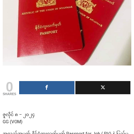
0
SHARES
ဇူလိုင် ၈ – ၂၀၂၄
GG (VOM)
အလည်အပတ် နိုင်ငံကူးလက်မှတ် Passport for Job ( PV) နဲ့ ပြည်ပ