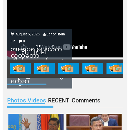
August 5, 2026
Editor Htein
Lin
0
အမရပူရမြို့နယ်က
လွှတ်တော်
ကိုယ်စားလှယ်တွေနဲ့
နေအိမ်တွေဖျက်သိမ်း
ခံရမယ့် ဒေသခံတွေ
တွေ့ဆုံ
Photos Videos
RECENT
Comments