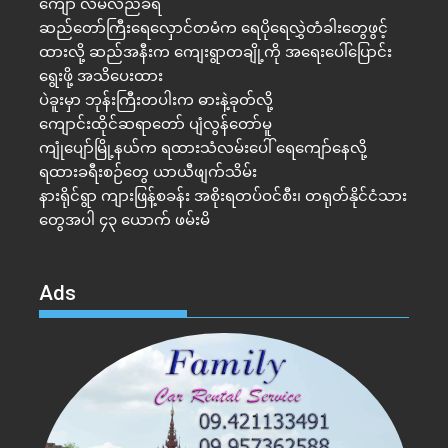
ကျော် လိမ်လည်ခံရ
ဆည်တော်ကြီးရေလှောင်တမံက ရေပိုရေလွှဲတံခါးတွေဖွင့်
ထားလို့ ဆည်အနီးက ကျေးရွာတချို့ကို အရေးပေါ်ပြောင်း
ရွေးဖို့ အသိပေးထား
ပဲခူးမှာ ဘုန်းကြီးတပါးက ဓားနဲ့ခုတ်လို့
ကျောင်းထိုင်ဆရာတော် ပျံလွန်တော်မူ
ကျုံပျော်မြို့နယ်က ရထားသံလမ်းပေါ် ရေကျော်နေလို့
ရထားခရီးစဉ်တွေ ယာယီဖျက်သိမ်း
နားရိုင်ရွာ ကျားဖြန့်စခန်း အစိုးရတပ်ဝင်စီး၊ တရုတ်နိုင်ငံသား
တွေအပါ ၄၃ ယောက် ဖမ်းမိ
Ads