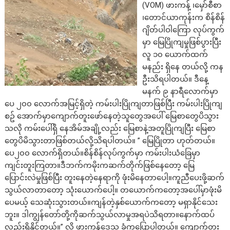
(VOM) ဖားကန့် ၊မှော်စီစာ
၊တောင်ယာကုန်းက စိန်စိန်
ဂျိတ်ပါဝါကြော လုပ်ကွက်
မှာ မြေပြိုကျမှုဖြစ်ပွားပြီး
လူ ၁၀ ယောက်ထက်
မနည်း ရှိနေ တယ်လို့ ကန
ဦးသိရပါတယ်။ ဒီနေ့
မနက် ၉ နာရီလောက်မှာ
ပေ ၂၀၀ လောက်အမြင့်ရှိတဲ့ ကမ်းပါးပြိုကျတာဖြစ်ပြီး ကမ်းပါးပြိုကျ
စဥ် အောက်မှာကျောက်တူးဖော်နေတဲ့သူတွေအပေါ် မြေစာတွေပိသွား
သလို ကမ်းပေါ်ရှိ နေအိမ်အချို့လည်း မြေစာနဲ့အတူပြိုကျပြီး မြေစာ
တွေပိမိသွားတာဖြစ်တယ်လို့သိရပါတယ်။ ” မြေပြိုတာ ဟုတ်တယ်။
ပေ၂၀၀ လောက်ရှိတယ်။စိန်စိန်လုပ်ကွက်မှာ ကမ်းပါးယံခြေမှာ
ကျင်းတူးကြတာ။ဒီဘက်ကမိုးကဆက်တိုက်ဖြစ်နေတော့ မြေ
ပြောင်းလဲမှုဖြစ်ပြီး တူးနေတဲ့နေရာကို ဖုံးမိနေတာပေါ့။ကူညီပေးဖို့ဆက်
သွယ်လာတာတော့ သုံးယောက်ပေါ့။ တယောက်ကတော့အပေါ်မှာဖုံးမိ
ပေမယ့် သေဆုံးသွားတယ်။ကျန်တဲ့နှစ်ယောက်ကတော့ မရှာနိုင်သေး
ဘူး။ ဒါကျွန်တော်တို့ကိုဆက်သွယ်လာမှုအရပဲသိရတာ။နောက်ထပ်
လည်းရှိနိုင်တယ်။” လို့ ဖားကန့်ဒေသ ခံကပြောပါတယ်။ ကျောက်တူး