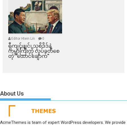
Editor Htein Lin
0
ရှီကျင့်ဖျင်၊ သုစိဒိဒ်နဲ့
ကမ္ဘာကြီးကို လှုပ်ခတ်စေ
တဲ့ “ထောင်ချောက်”
About Us
AcmeThemes is team of expert WordPress developers. We provide