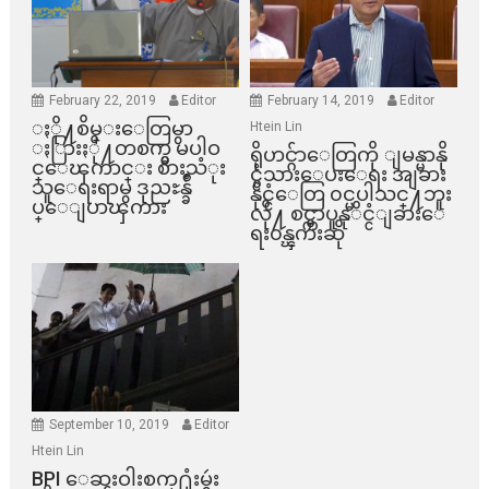
February 22, 2019
Editor
February 14, 2019
Editor
ႏို႔စိမ္းေတြမွာ
Htein Lin
ႏြားႏို႔တစက္မွ မပါဝ
ရိုဟင္ဂ်ာေတြကို ျမန္မာနို
င္ေၾကာင္း စားသံုး
င္ငံသားေပးေရး အျခား
သူေရးရာမွ ဒုညႊန္ခ်ဳ
နိုင္ငံေတြ ၀င္မပါသင္႔ဘူး
ပ္ေျပာၾကား
လို႔ စင္ကာပူနုိင္ငံျခားေ
ရး၀န္ၾကီးဆို
September 10, 2019
Editor
Htein Lin
BPI ​ေဆးဝါးစက္​႐ုံးမွဴး