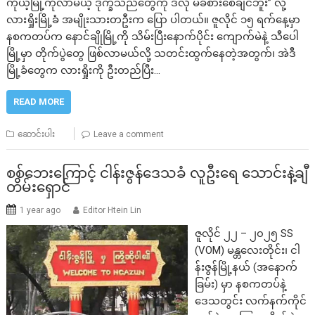
ကိုယ့်မြို့ကိုလာမယ့် ဒုက္ခသည်တွေကို ဒီလို မခံစားစေချင်ဘူး” လို့
လားရှိုးမြို့ခံ အမျိုးသားတဦးက ပြော ပါတယ်။ ဇူလိုင် ၁၅ ရက်နေ့မှာ
နစကတပ်က နောင်ချိုမြို့ကို သိမ်းပြီးနောက်ပိုင်း ကျောက်မဲနဲ့ သီပေါ
မြို့မှာ တိုက်ပွဲတွေ ဖြစ်လာမယ်လို့ သတင်းထွက်နေတဲ့အတွက်၊ အဲဒီ
မြို့ခံတွေက လားရှိုးကို ဦးတည်ပြီး…
READ MORE
ဆောင်းပါး
Leave a comment
စစ်ဘေးကြောင့် ငါန်းဇွန်ဒေသခံ လူဦးရေ သောင်းနဲ့ချီ
တိမ်းရှောင်
1 year ago
Editor Htein Lin
ဇူလိုင် ၂၂ – ၂၀၂၅ SS
(VOM) မန္တလေးတိုင်း၊ ငါ
န်းဇွန်မြို့နယ် (အနောက်
ခြမ်း) မှာ နစကတပ်နဲ့
ဒေသတွင်း လက်နက်ကိုင်