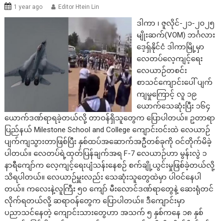
1 year ago
Editor Htein Lin
ဒါကာ ၊ ဇူလိုင်-၂၁-၂၀၂၅
မျိုးဆက်(VOM) ဘင်္ဂလား
ဒေ့ရှ်နိုင်ငံ ဒါကာမြို့မှာ
လေတပ်လေ့ကျင့်ရေး
လေယာဉ်တစင်း
စာသင်ကျောင်းပေါ် ပျက်
ကျမှုကြောင့် လူ ၁၉
ယောက်သေဆုံးပြီး ၁၆၄
ယောက်ဒဏ်ရာရခဲ့တယ်လို့ တာဝန်ရှိသူတွေက ပြောပါတယ်။ ဥတာရာ
ပြည်နယ် Milestone School and College ကျောင်းဝင်းထဲ လေယာဉ်
ပျက်ကျသွားတာဖြစ်ပြီး နှစ်ထပ်အဆောက်အဦတစ်ခုကို ဝင်တိုက်မိခဲ့
ပါတယ်။ လေတပ်ရဲ့ထုတ်ပြန်ချက်အရ F-7 လေယာဉ်ဟာ မွန်းလွဲ ၁
နာရီကျော်က လေ့ကျင့်ရေးပျံသန်းနေစဉ် စက်ချို့ယွင်းမှုဖြစ်ခဲ့တယ်လို့
သိရပါတယ်။ လေယာဉ်မှူးလည်း သေဆုံးသူတွေထဲမှာ ပါဝင်နေပါ
တယ်။ ကလေးနဲ့လူကြီး ၅၀ ကျော် မီးလောင်ဒဏ်ရာတွေနဲ့ ဆေးရုံတင်
လိုက်ရတယ်လို့ ဆရာဝန်တွေက ပြောပါတယ်။ ဒီကျောင်းမှာ
ပညာသင်နေတဲ့ ကျောင်းသားတွေဟာ အသက် ၅ နှစ်ကနေ ၁၈ နှစ်