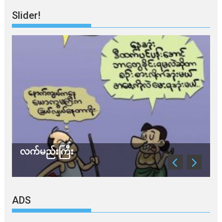
Slider!
လက်မည်းကြီး
သ
ADS