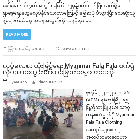
ဖော်ရေးလုပ်ကွက်အတွင်း မြေပြိုကျမှုနဲ့ပတ်သက်ပြီး လက်ရှိမှာ
ရှာဖွေရေးတွေမလုပ်နိုင်သေးတာကြောင့် မြေစာပုံ ပိသွားပြီး သေဆုံးသူ
နဲ့ပျောက်ဆုံးသူ အရေအတွက်ကို ကနဦးမှာ ၁၀…
READ MORE
,
မြန်မာသတင်း
သတင်း
Leave a comment
လုပ်ခလစာ တိုးမြှင့်ရေး Myanmar Fala Fala စက်ရုံ
လုပ်သားတွေ တတိယမြောက်နေ့ တောင်းဆို
1 year ago
Editor Htein Lin
ဇူလိုင် ၂၂ – ၂၀၂၅ SN
(VOM) ရန်ကုန်မြို့၊ ရွှေ
ပြည်သာမြို့နယ်၊ သာဓု
ကန်စက်မှုဇုန်ရှိ Myanmar
Fala Fala Clothing
အထည်ချုပ်စက်ရုံ
အလုပ်သမားတွေဟာ