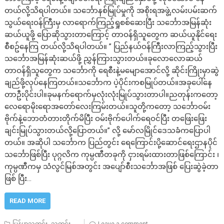
တယ်လို့သိရပါတယ်။ သင်္ဘောနစ်မြုပ်မှုကို အစိုးရအဖွဲ့,လမ်းပမ်းဆက်
သွယ်ရေးဝန်ကြီးမှ လာရောက်ကြည့်ရှုစစ်ဆေးပြီး သင်္ဘောအမြန်ဆုံး
ဆယ်ယူဖို့ ပြောဆိုသွားတာကြောင့် တာဝန်ရှိသူတွေက ဆယ်ယူနိုင်ရေး
စီစဥ်နေကြ တယ်လို့သိရပါတယ်။ ” ပြည်နယ်ဝန်ကြီးလာကြည့်သွားပြီး
သင်္ဘောအမြန်ဆုံးဆယ်ဖို့ ညွှန်ကြားသွားတယ်။ခုလောလောဆယ်
တာဝန်ရှိသူတွေက သင်္ဘောကို ရေစီးနဲ့မမျောအောင်လို့ ဆိုင်းကြိုးမှာဆွဲ
ချည်ဖို့လုပ်နေကြတယ်။သင်္ဘောက ပဲ့ပိုင်းကစမြုပ်တယ်။အခုပေါ်နေ
တာဦးပိုင်းပါ။ခုမနက်ရောက်မှလုံးလုံးမြုပ်သွားတာပါ။ညတုန်းကတော့
လေရောမိုးရောအတော်လေးကြမ်းတယ်။သူတို့ကတော့ သင်္ဘောဝမ်း
ဗိုက်နဲ့ဘောတံတားတိုက်မိပြီး ဝမ်းဗိုက်ပေါက်ရေဝင်ပြီး တဖြေးဖြေး
ချင်းမြုပ်သွားတယ်လို့ပြောတယ်။” လို့ မော်လမြိုင်ဒေသခံကပြောပါ
တယ်။ အဆိုပါ သင်္ဘောက ပြည်တွင်း ရေကြောင်းပို့ဆောင်ရေးဌာနပိုင်
သင်္ဘောဖြစ်ပြီး ပုဂ္ဂလိက ကုမ္ပဏီတခုကို ငှားရမ်းထားတာဖြစ်ကြောင်း ၊
ကုမ္ပဏီကမှ သံလွင်မြစ်အတွင်း အပျော်စီးသင်္ဘောအဖြစ် ပြေးဆွဲခဲ့တာ
ဖြစ် ပြီး…
READ MORE
,
မြန်မာသတင်း
သတင်း
Leave a comment