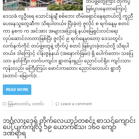
တပ်ဖွဲ့တွေကြား တိုက်ပွဲ
ဖြစ်ပွားနေတာကြောင့်
ဒေသခံ လူဦးရေ သောင်းနဲ့ချီ စစ်ဘေး တိမ်းရှောင်နေရတယ်လို့ ကူညီ
ပေးနေသူတွေဆီက သိရပါတယ်။ ပြီးခဲ့တဲ့ ဇူလိုင် ၈ ရက်နေ့မှ စတင်
ကာ နစက က အင်အား အများအပြားနဲ့ နယ်မြေရှင်းလင်းရေး
လုပ်ဆောင်လာတာဖြစ်ပြီး ဇူလိုင် ၉ ရက်နေ့မှာတော့ ဒေသတွင်း
လက်နက်ကိုင် တပ်ဖွဲ့တွေနဲ့ တိုက်ပွဲ စတင် ဖြစ်ပွားခဲ့တယ်လို့ သိရပါ
တယ်။ ဒါကြောင့် ငါန်းဇွန်နယ် (အနောက်ခြမ်း) ရှိ ပေါက်တော၊ သပြေ
သာ၊ နတ်ကြီး၊ လက်ပကျင်း၊ ရွာတန်းရှည်၊ ညောင်ပင်ရိုး၊ ကျင်းသာ၊
ကုန်းလည်၊ မကြီးကြပ်၊ ဖောင်းကတော၊ ညောင်လေးပင်၊ ရွာဘို
(တောင်-မြောက်)၊…
READ MORE
,
မြန်မာသတင်း
သတင်း
Leave a comment
ဘင်္ဂလားဒေ့ရှ် တိုက်လေယာဉ်တစင်း စာသင်ကျောင်း
ပေါ် ပျက်ကျလို့ ၁၉ ယောက်သေ၊ ၁၆၀ ကျော်
ဒဏ်ရာရ