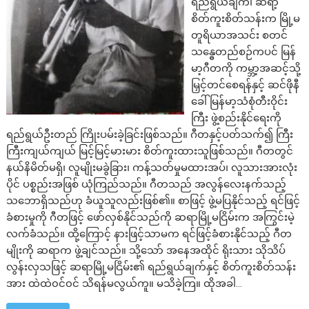
ရည်ရွယ်ချက်၊ ဆရာ့
စိတ်ကူးစိတ်သန်းက မြို့မ
တူရိယာအသင်း စတင်
သန္ဓေတည်စဉ်ကပင် မြန်
မာ့ဂီတကို ကမ္ဘာ့အဆင့်သို့
မြှင့်တင်စေရန်နှင့် ဆင်ဖိုနီ
ခေါ် မြန်မာ့သံစုံတီးဝိုင်း
ကြီး ဖွဲ့စည်းနိုင်ရေးကို
ရည်ရွယ်ဦးတည် ကြိုးပမ်းခဲ့ခြင်းဖြစ်သည်။ ဂီတနှင့်ပတ်သက်၍ ကြီး
ကြီးကျယ်ကျယ် မြင့်မြင့်မားမား စိတ်ကူးထားသူဖြစ်သည်။ ဂီတတွင်
နယ်နိမိတ်မရှိ၊ လူမျိုးမခွဲခြား၊ ကန့်သတ်မှုမထားအပ်၊ လူသားအားလုံး
ပိုင် ပစ္စည်းအဖြစ် ယုံကြည်သည်။ ဂီတသည် အလွန်လေးနက်သည့်
သဘောရှိသည်ဟု ခံယူသူလည်းဖြစ်၏။ စာဖြင့် ဖွဲ့မပြနိုင်သည့် ရင်ဖြင့်
ခံစားမှုကို ဂီတဖြင့် ဖော်လှစ်နိုင်သည်ကို ဆရာမြို့မငြိမ်းက အကြွင်းမဲ့
လက်ခံသည်။ ထို့ကြောင့် နားဖြင့်သာမက ရင်ဖြင့်ခံစားနိုင်သည့် ဂီတ
မျိုးကို ဆရာက ဖွဲ့ချင်သည်။ သို့သော် အနေအထိုင် ရိုးသား သိုသိပ်
လွန်းလှသဖြင့် ဆရာမြို့မငြိမ်း၏ ရည်ရွယ်ချက်နှင့် စိတ်ကူးစိတ်သန်း
အား ထဲထဲ၀င်၀င် သိရန်မလွယ်ကူ။ မသိခဲ့ကြ။ ထိုအခါ…