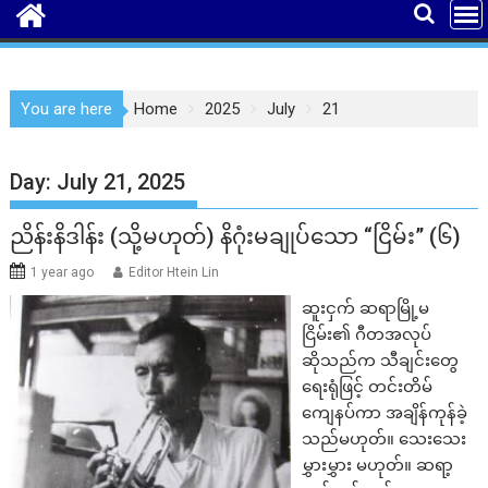
You are here
Home
2025
July
21
Day:
July 21, 2025
ညိန်းနိဒါန်း (သို့မဟုတ်) နိဂုံးမချုပ်သော “ငြိမ်း” (၆)
1 year ago
Editor Htein Lin
ဆူးငှက် ဆရာမြို့မ
ငြိမ်း၏ ဂီတအလုပ်
ဆိုသည်က သီချင်းတွေ
ရေးရုံဖြင့် တင်းတိမ်
ကျေနပ်ကာ အချိန်ကုန်ခဲ့
သည်မဟုတ်။ သေးသေး
မွှားမွှား မဟုတ်။ ဆရာ့