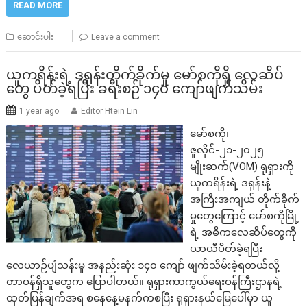
READ MORE
ဆောင်းပါး
Leave a comment
ယူကရိန်းရဲ့ ဒရုန်းတိုက်ခိုက်မှု မော်စကိုရှိ လေဆိပ်
တွေ ပိတ်ခဲ့ရပြီး ခရီးစဉ် ၁၄၀ ကျော်ဖျက်သိမ်း
1 year ago
Editor Htein Lin
မော်စကို၊
ဇူလိုင်-၂၁-၂၀၂၅
မျိုးဆက်(VOM) ရုရှားကို
ယူကရိန်းရဲ့ ဒရုန်းနဲ့
အကြီးအကျယ် တိုက်ခိုက်
မှုတွေကြောင့် မော်စကိုမြို့
ရဲ့ အဓိကလေဆိပ်တွေကို
ယာယီပိတ်ခဲ့ရပြီး
လေယာဉ်ပျံသန်းမှု အနည်းဆုံး ၁၄၀ ကျော် ဖျက်သိမ်းခဲ့ရတယ်လို့
တာဝန်ရှိသူတွေက ပြောပါတယ်။ ရုရှားကာကွယ်ရေးဝန်ကြီးဌာနရဲ့
ထုတ်ပြန်ချက်အရ စနေနေ့မနက်ကစပြီး ရုရှားနယ်မြေပေါ်မှာ ယူ