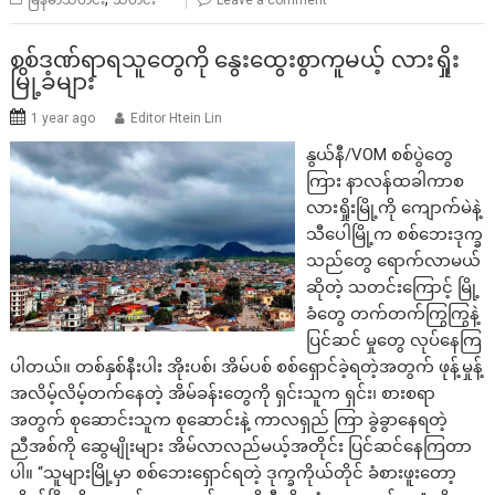
စစ်ဒဏ်ရာရသူတွေကို နွေးထွေးစွာကူမယ့် လားရှိုး
မြို့ခံများ
1 year ago
Editor Htein Lin
နွယ်နီ/VOM စစ်ပွဲတွေ
ကြား နာလန်ထခါကာစ
လားရှိုးမြို့ကို ကျောက်မဲနဲ့
သီပေါမြို့က စစ်ဘေးဒုက္ခ
သည်တွေ ရောက်လာမယ်
ဆိုတဲ့ သတင်းကြောင့် မြို့
ခံတွေ တက်တက်ကြွကြွနဲ့
ပြင်ဆင် မှုတွေ လုပ်နေကြ
ပါတယ်။ တစ်နှစ်နီးပါး အိုးပစ်၊ အိမ်ပစ် စစ်ရှောင်ခဲ့ရတဲ့အတွက် ဖုန့်မှုန့်
အလိမ့်လိမ့်တက်နေတဲ့ အိမ်ခန်းတွေကို ရှင်းသူက ရှင်း၊ စားစရာ
အတွက် စုဆောင်းသူက စုဆောင်းနဲ့ ကာလရှည် ကြာ ခွဲခွာနေရတဲ့
ညီအစ်ကို ဆွေမျိုးများ အိမ်လာလည်မယ့်အတိုင်း ပြင်ဆင်နေကြတာ
ပါ။ “သူများမြို့မှာ စစ်ဘေးရှောင်ရတဲ့ ဒုက္ခကိုယ်တိုင် ခံစားဖူးတော့