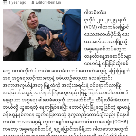
1 year ago
Editor Htein Lin
ဂါဇာစီးတီး၊
ဇူလိုင်-၂၁-၂၀၂၅ ရတီ
(VOM) ဂါဇာကမ်းမြှောင်
ဒေသအလယ်ပိုင်းရှိ ဒေး
ယာအလ်ဘာလာမြို့သို့
အစ္စရေးစစ်တပ်တွေက
တနင်္လာနေ့အစောပိုင်းမျာ
ဝေဟင်နဲ့ မြေပြင်ထိုးစစ်
တွေ စတင်လိုက်ပါတယ်။ ဒေသခံသတင်းထောက်တွေရဲ့ ပြောပြချက်
အရ အစ္စရေးတင့်ကားတွေနဲ့ စစ်ယာဉ်တွေဟာ လေကြောင်း
အကာအကွယ်နဲ့အတူ မြို့ထဲကို အလုံးအရင်းနဲ့ ဝင်ရောက်လာပြီး
အမြောက်တွေနဲ့ လက်နက်ကြီးတွေလည်း ဖြန့်ကြက်ထားပါတယ်။ ဒီ
နေ့ရာဟာ အစ္စရေး ဓါးစာခံတွေကို ဟားမတ်စ်တို့့ ထိန်းသိမ်းခံထားရ
တယ်လို့ ယူဆရတဲ့ နေရာဖြစ်နေပြီး တောင်ပိုင်းမြို့တွေဖြစ်တဲ့ ရာဖာနဲ့
ခန်းယွန်နစ်ကနေ ထွက်ပြေးလာတဲ့ ဒုက္ခသည်ထောင်ချီလည်း ရှိနေပါ
တယ်။ ကုလသမဂ္ဂရဲ့ လူသားချင်းစာနာထောက်ထားရေးရုံး (OCHA)
ကတော့ အစ္စရေးစစ်တပ်ရဲ့ ရွှေ့ပြောင်းအမိန့်ဟာ ဂါဇာဒေသအတွက်