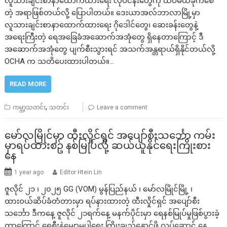
လူသားချင်းစာနာထောက်ထားရေး လုပ်ငန်းတွေကို ထပ်မံထိခိုက်စေ
တဲ့ အရာဖြစ်တယ်လို့ ပြောပါတယ်။ ဒေးယာအလ်ဘာလာမြို့မှာ
လူသားချင်းစာနာထောက်ထားရေး ဂိုဒေါင်တွေ၊ ဆေးခန်းတွေနဲ့
အရေးကြီးတဲ့ ရေအခြေခံအဆောက်အအုံတွေ ရှိနေတာကြောင့် ဒီ
အဆောက်အအုံတွေ ပျက်စီးသွားရင် အသက်အန္တရာယ်ရှိနိုင်တယ်လို့
OCHA က သတိပေးထားပါတယ်။…
READ MORE
,
ကမ္ဘာ့သတင်း
သတင်း
Leave a comment
မော်လ​မြိုင်မှာ ထီးလှိုင်ရှင် အပျော်စီးသင်္ဘော ကမ်း
မှာရပ်ထားစဥ် နစ်မြုပ်လို့ ဆယ်ယူနိုင်ရေးကြိုးစား
နေ
1 year ago
Editor Htein Lin
ဇူလိုင် ၂၁ ၊ ၂၀၂၅ GG (VOM) မွန်ပြည်နယ် ၊ မော်လမြိုင်မြို့ ၊
ထားဝယ်ဆိပ်ခံတံတားမှာ ရပ်နားထားတဲ့ ထီးလှိုင်ရှင် အပျော်စီး
သင်္ဘော ဒီကနေ့ ဇူလိုင် ၂၁ရက်နေ့ မနက်ပိုင်းမှာ ရေနစ်မြုပ်မှုဖြစ်ပွားခဲ့
တာကြောင့် ရေစီးနဲ့မျောမပါရေး ကြိုးချည်နှောင်ဖို့ လုပ်ဆောင် နေ