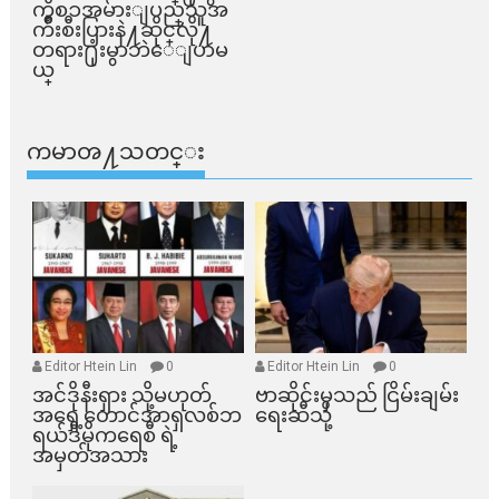
ကိစၥအမ်ားျပည္​သူအ
က်ိဳးစီးပြားနဲ႔ဆိုင္​လို႔
တရား႐ုံးမွာဘဲေျပာမ
ယ္​
ကမာၻ႔သတင္း
Editor Htein Lin
0
Editor Htein Lin
0
အင်ဒိုနီးရှား သို့မဟုတ်
ဗာဆိုင်းမှသည် ငြိမ်းချမ်း
အရှေ့တောင်အာရှလစ်ဘ
ရေးဆီသို့
ရယ်ဒီမိုကရေစီ ရဲ့
အမှတ်အသား