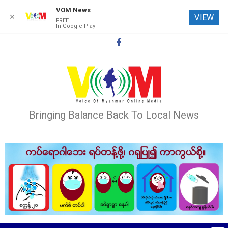
VOM News
✕
VIEW
FREE
In Google Play
Skip
to
content
Bringing Balance Back To Local News