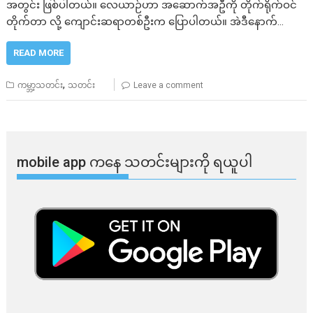
အတွင်း ဖြစ်ပါတယ်။ လေယာဉ်ဟာ အဆောက်အဦကို တိုက်ရိုက်ဝင်
တိုက်တာ လို့ ကျောင်းဆရာတစ်ဦးက ပြောပါတယ်။ အဲဒီနောက်…
READ MORE
,
ကမ္ဘာ့သတင်း
သတင်း
Leave a comment
mobile app ​​ကနေ ​​သတင်းများကို ရယူပါ