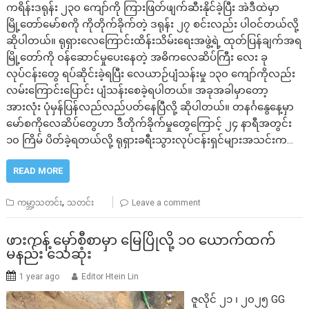
ကရိန်းဒရုန်း ၂၃၀ ကျော်ကို ကြားဖြတ်ဖျက်ဆီးနိုင်ခဲ့ပြီး အဲဒီထဲမှာ
မြို့တော်မော်စကို ကိုတိုက်ခိုက်တဲ့ ဒရုန်း ၂၇ စင်းလည်း ပါဝင်တယ်လို့
ဆိုပါတယ်။ ရုရှားလေကြောင်းထိန်းသိမ်းရေးအဖွဲ့ရဲ့ ထုတ်ပြန်ချက်အရ
မြို့တော်ကို ဝန်ဆောင်မှုပေးနေတဲ့ အဓိကလေဆိပ်ကြီး လေး ခု
လုပ်ငန်းတွေ ရပ်ဆိုင်းခဲ့ရပြီး လေယာဉ်ပျံသန်းမှု ၁၃၀ ကျော်ကိုလည်း
လမ်းကြောင်းပြောင်း ပျံသန်းစေခဲ့ရပါတယ်။ အခုအခါမှာတော့
အားလုံး ပုံမှန်ပြန်လည်လည်ပတ်နေပြီလို့ ဆိုပါတယ်။ တနင်္ဂနွေနေ့မှာ
မော်စကိုလေဆိပ်တွေဟာ ဒီတိုက်ခိုက်မှုတွေကြောင့် ၂၄ နာရီအတွင်း
၁၀ ကြိမ် ပိတ်ခဲ့ရတယ်လို့ ရုရှားခရီးသွားလုပ်ငန်းရှင်များအသင်းက…
READ MORE
,
ကမ္ဘာ့သတင်း
သတင်း
Leave a comment
ဖားကန့် မှော်စီစာမှာ မြေပြိုလို့ ၁၀ ယောက်ထက်
မနည်း သေဆုံး
1 year ago
Editor Htein Lin
ဇူလိုင် ၂၁ ၊ ၂၀၂၅ GG