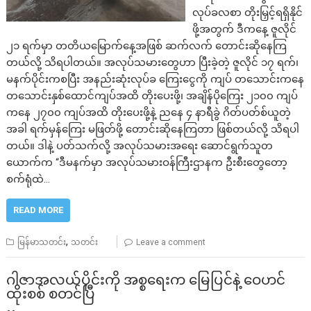
လုပ်ခလစာ တိုးမြှင့်ရရှိနိုင်
ဖို့အတွက် ဒီကနေ့ ဇူလိုင်
၂၁ ရက်မှာ တတိယမြောက်နေ့အဖြစ် ဆက်လက် တောင်းဆိုနေကြ
တယ်လို့ သိရပါတယ်။ အလုပ်သမားတွေဟာ ပြီးခဲ့တဲ့ ဇူလိုင် ၁၇ ရက်၊
မနက်ပိုင်းကစပြီး အနည်းဆုံးလုပ်ခ ကြေးငွေကို ကျပ် တသောင်းကနေ
တသောင်းနှစ်ထောင်ကျပ်အထိ တိုးပေးဖို့၊ အချိန်ပိုကြေး ၂၁၀၀ ကျပ်
ကနေ ၂၇၀၀ ကျပ်အထိ တိုးပေးဖို့နဲ့ ညနေ ၄ နာရီခွဲ ဂိတ်ပတ်စ်ယူတဲ့
အခါ ရက်မှန်ကြေး မဖြတ်ဖို့ တောင်းဆိုနေကြတာ ဖြစ်တယ်လို့ သိရပါ
တယ်။ ဒါနဲ့ ပတ်သက်လို့ အလုပ်သမားအရေး ဆောင်ရွက်သူတ
ယောက်က “ဒီမနက်မှာ အလုပ်သမားဝန်ကြီးဌာနက ဦးစီးတွေတော့
စက်ရုံထဲ…
READ MORE
,
မြန်မာသတင်း
သတင်း
Leave a comment
ဂါဇာအလယ်ပိုင်းကို အစ္စရေးက မြေပြင်နဲ့ ဝေဟင်
ထိုးစစ် စတင်ပြီ